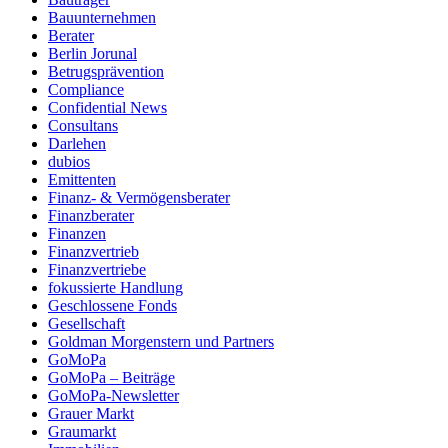
Bauunternehmen
Berater
Berlin Jorunal
Betrugsprävention
Compliance
Confidential News
Consultans
Darlehen
dubios
Emittenten
Finanz- & Vermögensberater
Finanzberater
Finanzen
Finanzvertrieb
Finanzvertriebe
fokussierte Handlung
Geschlossene Fonds
Gesellschaft
Goldman Morgenstern und Partners
GoMoPa
GoMoPa – Beiträge
GoMoPa-Newsletter
Grauer Markt
Graumarkt