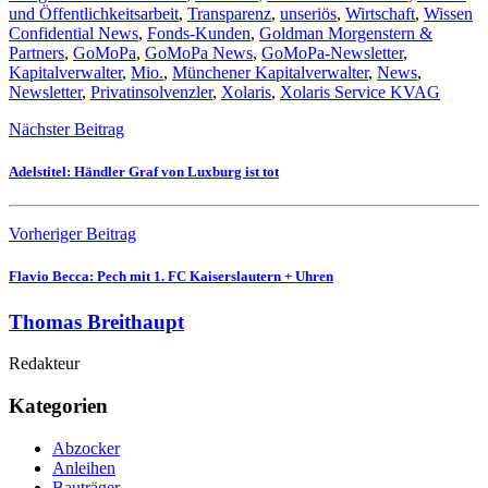
und Öffentlichkeitsarbeit
,
Transparenz
,
unseriös
,
Wirtschaft
,
Wissen
Confidential News
,
Fonds-Kunden
,
Goldman Morgenstern &
Partners
,
GoMoPa
,
GoMoPa News
,
GoMoPa-Newsletter
,
Kapitalverwalter
,
Mio.
,
Münchener Kapitalverwalter
,
News
,
Newsletter
,
Privatinsolvenzler
,
Xolaris
,
Xolaris Service KVAG
Nächster Beitrag
Adelstitel: Händler Graf von Luxburg ist tot
Vorheriger Beitrag
Flavio Becca: Pech mit 1. FC Kaiserslautern + Uhren
Thomas Breithaupt
Redakteur
Kategorien
Abzocker
Anleihen
Bauträger