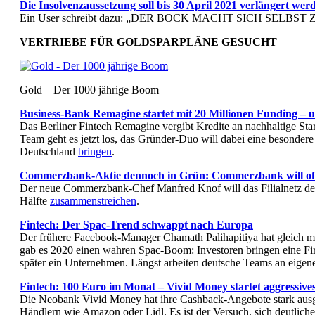
Die Insolvenzaussetzung soll bis 30 April 2021 verlängert wer
Ein User schreibt dazu: „DER BOCK MACHT SICH SELBS
VERTRIEBE FÜR GOLDSPARPLÄNE GESUCHT
Gold – Der 1000 jährige Boom
Business-Bank Remagine startet mit 20 Millionen Funding –
Das Berliner Fintech Remagine vergibt Kredite an nachhaltige Sta
Team geht es jetzt los, das Gründer-Duo will dabei eine besonder
Deutschland
bringen
.
Commerzbank-Aktie dennoch in Grün: Commerzbank will offe
Der neue Commerzbank-Chef Manfred Knof will das Filialnetz des 
Hälfte
zusammenstreichen
.
Fintech: Der Spac-Trend schwappt nach Europa
Der frühere Facebook-Manager Chamath Palihapitiya hat gleich m
gab es 2020 einen wahren Spac-Boom: Investoren bringen eine Fi
später ein Unternehmen. Längst arbeiten deutsche Teams an eigen
Fintech: 100 Euro im Monat – Vivid Money startet aggressiv
Die Neobank Vivid Money hat ihre Cashback-Angebote stark ausge
Händlern wie Amazon oder Lidl. Es ist der Versuch, sich deutlic