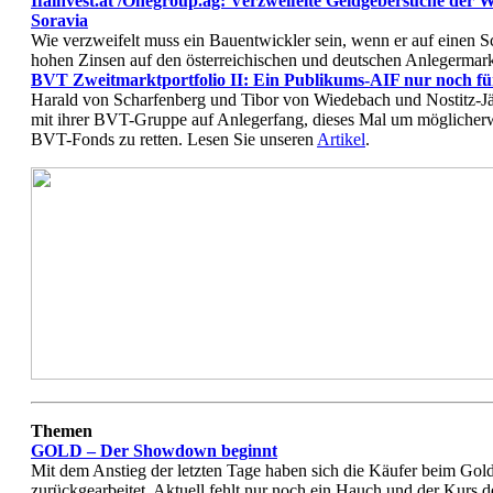
Ifainvest.at /Onegroup.ag: Verzweifelte Geldgebersuche de
Soravia
Wie verzweifelt muss ein Bauentwickler sein, wenn er auf einen S
hohen Zinsen auf den österreichischen und deutschen Anlegermark
BVT Zweitmarktportfolio II: Ein Publikums-AIF nur noch fü
Harald von Scharfenberg und Tibor von Wiedebach und Nostitz-
mit ihrer BVT-Gruppe auf Anlegerfang, dieses Mal um möglicherwe
BVT-Fonds zu retten. Lesen Sie unseren
Artikel
.
Themen
GOLD – Der Showdown beginnt
Mit dem Anstieg der letzten Tage haben sich die Käufer beim Gol
zurückgearbeitet. Aktuell fehlt nur noch ein Hauch und der Kurs d