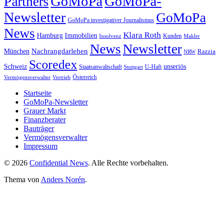
GoMoPa
GoMoPa-
Partners
Newsletter
GoMoPa
GoMoPa investigativer Journalismus
News
Klara Roth
Hamburg
Immobilien
Kunden
Insolvenz
Makler
News
Newsletter
Nachrangdarlehen
München
Razzia
NRW
Scoredex
unseriös
Schweiz
Staatsanwaltschaft
Stuttgart
U-Haft
Vermögensverwalter
Österreich
Vertrieb
Startseite
GoMoPa-Newsletter
Grauer Markt
Finanzberater
Bauträger
Vermögensverwalter
Impressum
© 2026
Confidential News
. Alle Rechte vorbehalten.
Thema von
Anders Norén
.