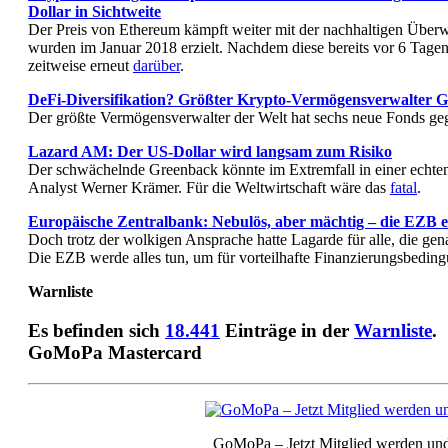
Dollar in Sichtweite
Der Preis von Ethereum kämpft weiter mit der nachhaltigen Überwi
wurden im Januar 2018 erzielt. Nachdem diese bereits vor 6 Tage
zeitweise erneut
darüber
.
DeFi-Diversifikation? Größter Krypto-Vermögensverwalter Gr
Der größte Vermögensverwalter der Welt hat sechs neue Fonds ge
Lazard AM: Der US-Dollar wird langsam zum Risiko
Der schwächelnde Greenback könnte im Extremfall in einer echte
Analyst Werner Krämer. Für die Weltwirtschaft wäre das
fatal
.
Europäische Zentralbank: Nebulös, aber mächtig – die EZB e
Doch trotz der wolkigen Ansprache hatte Lagarde für alle, die gen
Die EZB werde alles tun, um für vorteilhafte Finanzierungsbedin
Warnliste
Es befinden sich
18.441
Einträge in der
Warnliste
.
GoMoPa Mastercard
GoMoPa – Jetzt Mitglied werden und