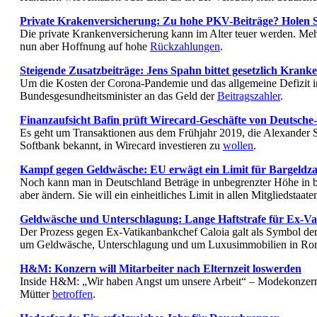
Private Krakenversicherung: Zu hohe PKV-Beiträge? Holen S
Die private Krankenversicherung kann im Alter teuer werden. Meh
nun aber Hoffnung auf hohe
Rückzahlungen
.
Steigende Zusatzbeiträge: Jens Spahn bittet gesetzlich Krank
Um die Kosten der Corona-Pandemie und das allgemeine Defizit i
Bundesgesundheitsminister an das Geld der
Beitragszahler
.
Finanzaufsicht Bafin prüft Wirecard-Geschäfte von Deutsche
Es geht um Transaktionen aus dem Frühjahr 2019, die Alexander
Softbank bekannt, in Wirecard investieren zu
wollen
.
Kampf gegen Geldwäsche: EU erwägt ein Limit für Bargeldz
Noch kann man in Deutschland Beträge in unbegrenzter Höhe in
aber ändern. Sie will ein einheitliches Limit in allen Mitgliedstaat
Geldwäsche und Unterschlagung: Lange Haftstrafe für Ex-V
Der Prozess gegen Ex-Vatikanbankchef Caloia galt als Symbol der
um Geldwäsche, Unterschlagung und um Luxusimmobilien in Rom 
H&M: Konzern will Mitarbeiter nach Elternzeit loswerden
Inside H&M: „Wir haben Angst um unsere Arbeit“ – Modekonzern st
Mütter
betroffen
.