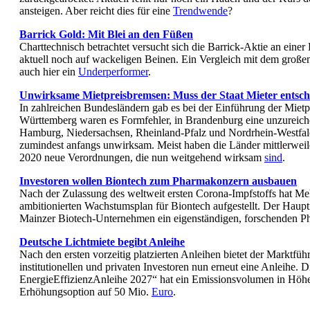
ansteigen. Aber reicht dies für eine
Trendwende
?
Barrick Gold: Mit Blei an den Füßen
Charttechnisch betrachtet versucht sich die Barrick-Aktie an eine
aktuell noch auf wackeligen Beinen. Ein Vergleich mit dem große
auch hier ein
Underperformer
.
Unwirksame Mietpreisbremsen: Muss der Staat Mieter entsc
In zahlreichen Bundesländern gab es bei der Einführung der Mietp
Württemberg waren es Formfehler, in Brandenburg eine unzureic
Hamburg, Niedersachsen, Rheinland-Pfalz und Nordrhein-Westfa
zumindest anfangs unwirksam. Meist haben die Länder mittlerweil
2020 neue Verordnungen, die nun weitgehend wirksam
sind
.
Investoren wollen Biontech zum Pharmakonzern ausbauen
Nach der Zulassung des weltweit ersten Corona-Impfstoffs hat M
ambitionierten Wachstumsplan für Biontech aufgestellt. Der Hauptin
Mainzer Biotech-Unternehmen ein eigenständigen, forschenden 
Deutsche Lichtmiete begibt Anleihe
Nach den ersten vorzeitig platzierten Anleihen bietet der Marktfüh
institutionellen und privaten Investoren nun erneut eine Anleihe. 
EnergieEffizienzAnleihe 2027“ hat ein Emissionsvolumen in Höhe 
Erhöhungsoption auf 50 Mio.
Euro
.