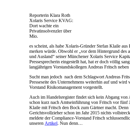
Reporterin Klara Roth
Xolaris Service KVAG:
Dort wachte ein
Privatinsolvenzler über
Mio.
es scheint, als habe Xolaris-Gründer Stefan Klaile aus 
merken würde. Obwohl er „vor dem Hintergrund des a
und Ausland“ seiner Münchener Xolaris Service Kapit
Pressesprecherin eingestellt hat, hat er doch völlig san
langjährigen Vorstandskollegen Andreas Fritsch neben s
Sucht man jedoch nach dem Schlagwort Andreas Fritsc
Presseseite des Unternehmens weiterhin auf und wird w
Vorstand Risikomanagement vorgestellt.
Auch im Handelsregister findet sich kein Abgang von 
schon kurz nach Amtseinführung von Fritsch vor fünf 
Klaile mit Fritsch den Bock zum Gärtner macht. Denn b
Gerichtsvollzieher schon im Jahr 2015 nichts vollstrec
meldete der Compliance-Vorstand Fritsch schlussendlic
unseren
Artikel
. Nun denn…