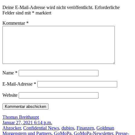
Deine E-Mail-Adresse wird nicht veröffentlicht.
Erforderliche
Felder sind mit
*
markiert
Kommentar
*
Name
*
E-Mail-Adresse
*
Website
Thomas Breithaupt
Januar 27, 2021 6:14 p.m.
Abzocker
,
Confidential News
,
dubios
,
Finanzen
,
Goldman
Morgenstern und Partners
,
GoMoPa
,
GoMoPa-Newsletter
,
Presse-