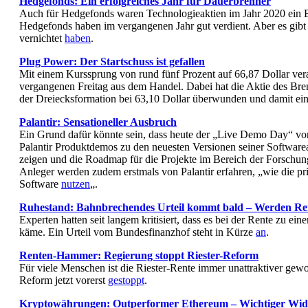
Hedgefonds: Ein erfolgreiches Jahr für Dauerbrenner
Auch für Hedgefonds waren Technologieaktien im Jahr 2020 ein Er
Hedgefonds haben im vergangenen Jahr gut verdient. Aber es gib
vernichtet
haben
.
Plug Power: Der Startschuss ist gefallen
Mit einem Kurssprung von rund fünf Prozent auf 66,87 Dollar ver
vergangenen Freitag aus dem Handel. Dabei hat die Aktie des Bren
der Dreiecksformation bei 63,10 Dollar überwunden und damit ei
Palantir: Sensationeller Ausbruch
Ein Grund dafür könnte sein, dass heute der „Live Demo Day“ von 
Palantir Produktdemos zu den neuesten Versionen seiner Softw
zeigen und die Roadmap für die Projekte im Bereich der Forschun
Anleger werden zudem erstmals von Palantir erfahren, „wie die pr
Software
nutzen
„.
Ruhestand: Bahnbrechendes Urteil kommt bald – Werden Rent
Experten hatten seit langem kritisiert, dass es bei der Rente zu e
käme. Ein Urteil vom Bundesfinanzhof steht in Kürze
an
.
Renten-Hammer: Regierung stoppt Riester-Reform
Für viele Menschen ist die Riester-Rente immer unattraktiver gew
Reform jetzt vorerst
gestoppt
.
Kryptowährungen: Outperformer Ethereum – Wichtiger Wide