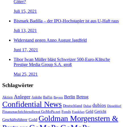
Gitter?
Juli 15, 2021
Bismark Badilla – der IPO-Hochstapler ist aus U-Haft raus
Juli 13, 2021
Widerstand gegen Anno August Jagdfeld
Juni 17, 2021
Tibor Iwan Müller bläst Schweizer 500-Euro-Klitsche
Prestige Media Group S.A. groß
Mai 25, 2021
Schlagwörter
Anleger
Berlin
Betrug
Aktien
BaFin
Anleihe
Bayern
Confidential News
dubios
Deutschland
Dubai
Düsseldorf
Geld
Gericht
Finanznachrichtendienst GoMoPa.net
Fonds
Frankfurt
Goldman Morgenstern &
Gold
Geschäftsführer