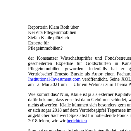
Reporterin Klara Roth über
KerVita Pflegeimmobilien –
Stefan Klaile plötzlich
Experte für
Pflegeimmobilien?
der Konstanzer Wirtschaftsprüfer und Fondsbetreuer
gescheiterten Expertise für Goldschürfen in Kan
Pflegeimmobilien geworden. Jedenfalls hat er
Vertriebschef Ernesto Burzic als Autor einen Fachart
Institutional-Investment.com
veröffentlicht. Seine XO
am 12. Mai 2021 um 11 Uhr ein Webinar zum Thema P
Wie kommt das? Nun, Klaile ist ja als externer Kapital
dafür bekannt, dass er selbst dann Gebühren schindet, 
nichts abwerfen. Klaile kümmert sich besonders gern u
er sich sogar 2018 auf dem Vertriebsgipfel Tegernsee i
angeblicher Sachwert-Spezialist für notleidende Fonds
2018 feiern, wie wir
berichteten
.
Nun hat er wieder selbst einen Fonds gegründet, bei d