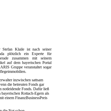
 Stefan Klaile ist nach seiner
ada plötzlich ein Experte für
 gerade zusammen mit seinem
ikel auf dem bayerischen Portal
LARIS Gruppe veranstaltet sogar
flegeimmobilien.
verwalter inzwischen sattsam
wenn die betreuten Fonds gar
m notleidende Fonds. Dafür ließ
m bayerischen Rottach-Egern als
 mit einem FinanzBusinessPreis
em die Not schon