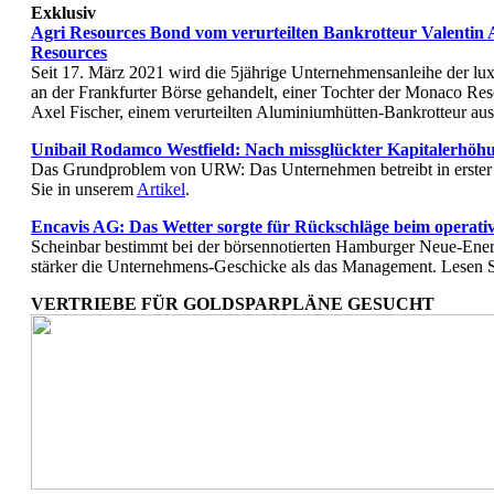
Exklusiv
Agri Resources Bond vom verurteilten Bankrotteur Valentin
Resources
Seit 17. März 2021 wird die 5jährige Unternehmensanleihe der l
an der Frankfurter Börse gehandelt, einer Tochter der Monaco R
Axel Fischer, einem verurteilten Aluminiumhütten-Bankrotteur au
Unibail Rodamco Westfield: Nach missglückter Kapitalerh
Das Grundproblem von URW: Das Unternehmen betreibt in erster 
Sie in unserem
Artikel
.
Encavis AG: Das Wetter sorgte für Rückschläge beim operat
Scheinbar bestimmt bei der börsennotierten Hamburger Neue-En
stärker die Unternehmens-Geschicke als das Management. Lesen 
VERTRIEBE FÜR GOLDSPARPLÄNE GESUCHT