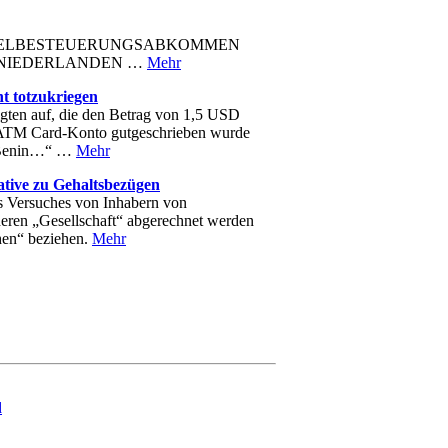
 von DOPPELBESTEUERUNGSABKOMMEN
t den NIEDERLANDEN …
Mehr
t totzukriegen
gten auf, die den Betrag von 1,5 USD
nk ATM Card-Konto gutgeschrieben wurde
ou Benin…“ …
Mehr
ative zu Gehaltsbezügen
es Versuches von Inhabern von
 deren „Gesellschaft“ abgerechnet werden
ehen“ beziehen.
Mehr