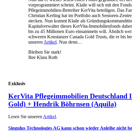
vorprogrammiert scheint. Klaile will sich mit den Fon
Pflegeimmobilien-Betreiber KerVita beteiligen. Das F
Christian Kerling hat im Portfolio auch Senioren-Zentre
stecken. Nun kommt Klaile als Gründungskommanditist
Kapitalverwalter dieses KerVita-Immobilienfonds daher,
bis zu 45 Millionen Euro einsammeln will. Ähnlich wei 
schweren Konstanzer Canada Gold Trusts, die er bis heut
unseren
Artikel
. Nun denn…
Bleiben Sie stark!
Ihre Klara Roth
Exklusiv
KerVita Pflegeimmobilien Deutschland I
Gold) + Hendrik Böhrnsen (Aquila)
Lesen Sie unseren
Artikel
.
Singulus Technologies AG kann schon wieder Anleihe nicht b