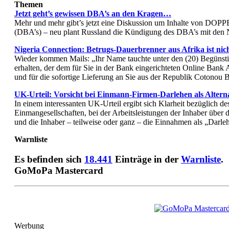
Themen
Jetzt geht’s gewissen DBA’s an den Kragen…
Mehr und mehr gibt’s jetzt eine Diskussion um Inhalte
(DBA’s) – neu plant Russland die Kündigung des DBA’s mi
Nigeria Connection: Betrugs-Dauerbrenner aus Afrika ist nich
Wieder kommen Mails: „Ihr Name tauchte unter den (20) Begünsti
erhalten, der dem für Sie in der Bank eingerichteten Online Ba
und für die sofortige Lieferung an Sie aus der Republik Coton
UK-Urteil: Vorsicht bei Einmann-Firmen-Darlehen als Altern
In einem interessanten UK-Urteil ergibt sich Klarheit bezüglich d
Einmangesellschaften, bei der Arbeitsleistungen der Inhaber über
und die Inhaber – teilweise oder ganz – die Einnahmen als „Darl
Warnliste
Es befinden sich
18.441
Einträge in der
Warnliste
.
GoMoPa Mastercard
Werbung