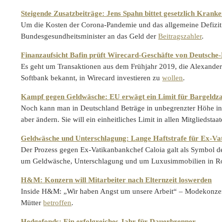
Steigende Zusatzbeiträge: Jens Spahn bittet gesetzlich Krank
Um die Kosten der Corona-Pandemie und das allgemeine Defizit 
Bundesgesundheitsminister an das Geld der
Beitragszahler
.
Finanzaufsicht Bafin prüft Wirecard-Geschäfte von Deutsche
Es geht um Transaktionen aus dem Frühjahr 2019, die Alexande
Softbank bekannt, in Wirecard investieren zu
wollen
.
Kampf gegen Geldwäsche: EU erwägt ein Limit für Bargeldz
Noch kann man in Deutschland Beträge in unbegrenzter Höhe i
aber ändern. Sie will ein einheitliches Limit in allen Mitgliedstaa
Geldwäsche und Unterschlagung: Lange Haftstrafe für Ex-Va
Der Prozess gegen Ex-Vatikanbankchef Caloia galt als Symbol de
um Geldwäsche, Unterschlagung und um Luxusimmobilien in Ro
H&M: Konzern will Mitarbeiter nach Elternzeit loswerden
Inside H&M: „Wir haben Angst um unsere Arbeit“ – Modekonzern 
Mütter
betroffen
.
Hedgefonds: Ein erfolgreiches Jahr für Dauerbrenner