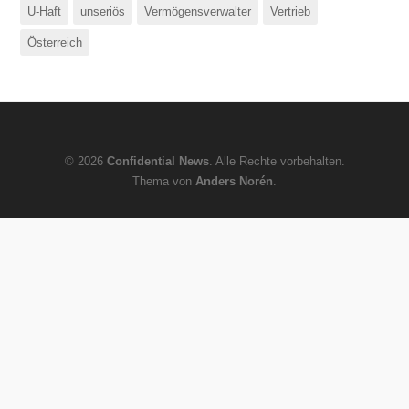
U-Haft
unseriös
Vermögensverwalter
Vertrieb
Österreich
© 2026
Confidential News
. Alle Rechte vorbehalten.
Thema von
Anders Norén
.