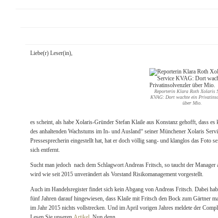
Liebe(r) Leser(in),
Reporterin Klara Roth Xolaris 
KVAG: Dort wachte ein Privatinso
über Mio.
es scheint, als habe Xolaris-Gründer Stefan Klaile aus Konstanz gehofft, dass 
des anhaltenden Wachstums im In- und Ausland“ seiner Münchener Xolaris Servi
Pressesprecherin eingestellt hat, hat er doch völlig sang- und klanglos das Foto 
sich entfernt.
Sucht man jedoch nach dem Schlagwort Andreas Fritsch, so taucht der Manager a
wird wie seit 2015 unverändert als Vorstand Risikomanagement vorgestellt.
Auch im Handelsregister findet sich kein Abgang von Andreas Fritsch. Dabei ha
fünf Jahren darauf hingewiesen, dass Klaile mit Fritsch den Bock zum Gärtner ma
im Jahr 2015 nichts vollstrecken. Und im April vorigen Jahres meldete der Compl
Lesen Sie unseren
Artikel
. Nun denn…