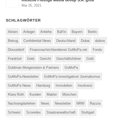
Klitsche Prestige Media Group S.A. groß
Mai 25, 2021
SCHLAGWÖRTER
Aktien
Anleger
Anleihe
BaFin
Bayern
Berlin
Betrug
Confidential News
Deutschland
Dubai
dubios
Düsseldorf
Finanznachrichtendienst GoMoPa.net
Fonds
Frankfurt
Geld
Gericht
Geschäftsführer
Gold
Goldman Morgenstern & Partners
GoMoPa
GoMoPa-Newsletter
GoMoPa investigativer Journalismus
GoMoPa News
Hamburg
Immobilien
Insolvenz
Klara Roth
Kunden
Makler
München
Nachrangdarlehen
News
Newsletter
NRW
Razzia
Schweiz
Scoredex
Staatsanwaltschaft
Stuttgart