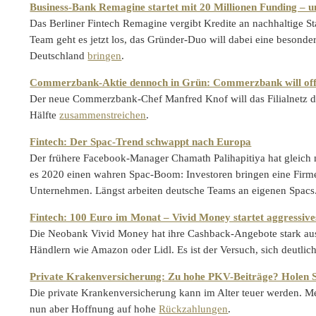
Business-Bank Remagine startet mit 20 Millionen Funding – 
Das Berliner Fintech Remagine vergibt Kredite an nachhaltige St
Team geht es jetzt los, das Gründer-Duo will dabei eine besonde
Deutschland
bringen
.
Commerzbank-Aktie dennoch in Grün: Commerzbank will offen
Der neue Commerzbank-Chef Manfred Knof will das Filialnetz de
Hälfte
zusammenstreichen
.
Fintech: Der Spac-Trend schwappt nach Europa
Der frühere Facebook-Manager Chamath Palihapitiya hat gleich 
es 2020 einen wahren Spac-Boom: Investoren bringen eine Firme
Unternehmen. Längst arbeiten deutsche Teams an eigenen Spacs.
Fintech: 100 Euro im Monat – Vivid Money startet aggressi
Die Neobank Vivid Money hat ihre Cashback-Angebote stark ausg
Händlern wie Amazon oder Lidl. Es ist der Versuch, sich deutli
Private Krakenversicherung: Zu hohe PKV-Beiträge? Holen S
Die private Krankenversicherung kann im Alter teuer werden. Me
nun aber Hoffnung auf hohe
Rückzahlungen
.