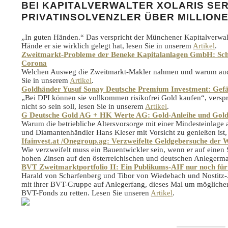
BEI KAPITALVERWALTER XOLARIS SER
PRIVATINSOLVENZLER ÜBER MILLION
„In guten Händen.“ Das verspricht der Münchener Kapitalverwal
Hände er sie wirklich gelegt hat, lesen Sie in unserem
Artikel
.
Zweitmarkt-Probleme der Beneke Kapitalanlagen GmbH: Schwa
Corona
Welchen Ausweg die Zweitmarkt-Makler nahmen und warum auch 
Sie in unserem
Artikel
.
Goldhänder Yusuf Sonay Deutsche Premium Investment: Gefäh
„Bei DPI können sie vollkommen risikofrei Gold kaufen“, vers
nicht so sein soll, lesen Sie in unserem
Artikel
.
G Deutsche Gold AG + HK Werte AG: Gold-Anleihe und Gold-S
Warum die betriebliche Altersvorsorge mit einer Mindesteinlag
und Diamantenhändler Hans Kleser mit Vorsicht zu genießen ist,
Ifainvest.at /Onegroup.ag: Verzweifelte Geldgebersuche de
Wie verzweifelt muss ein Bauentwickler sein, wenn er auf einen 
hohen Zinsen auf den österreichischen und deutschen Anlegerma
BVT Zweitmarktportfolio II: Ein Publikums-AIF nur noch für
Harald von Scharfenberg und Tibor von Wiedebach und Nostitz
mit ihrer BVT-Gruppe auf Anlegerfang, dieses Mal um möglicher
BVT-Fonds zu retten. Lesen Sie unseren
Artikel
.