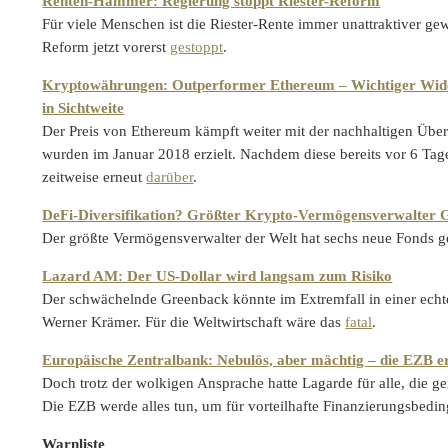
Renten-Hammer: Regierung stoppt Riester-Reform
Für viele Menschen ist die Riester-Rente immer unattraktiver g
Reform jetzt vorerst
gestoppt
.
Kryptowährungen: Outperformer Ethereum – Wichtiger Wider
in Sichtweite
Der Preis von Ethereum kämpft weiter mit der nachhaltigen Über
wurden im Januar 2018 erzielt. Nachdem diese bereits vor 6 Ta
zeitweise erneut
darüber
.
DeFi-Diversifikation? Größter Krypto-Vermögensverwalter Gr
Der größte Vermögensverwalter der Welt hat sechs neue Fonds g
Lazard AM: Der US-Dollar wird langsam zum Risiko
Der schwächelnde Greenback könnte im Extremfall in einer ech
Werner Krämer. Für die Weltwirtschaft wäre das
fatal
.
Europäische Zentralbank: Nebulös, aber mächtig – die EZB er
Doch trotz der wolkigen Ansprache hatte Lagarde für alle, die g
Die EZB werde alles tun, um für vorteilhafte Finanzierungsbed
Warnliste