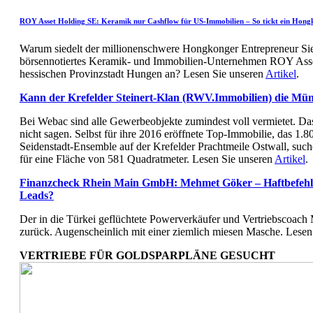
ROY Asset Holding SE: Keramik nur Cashflow für US-Immobilien – So tickt ein Hong
Warum siedelt der millionenschwere Hongkonger Entrepreneur Sie
börsennotiertes Keramik- und Immobilien-Unternehmen ROY Asse
hessischen Provinzstadt Hungen an? Lesen Sie unseren
Artikel
.
Kann der Krefelder Steinert-Klan (RWV.Immobilien) die Mü
Bei Webac sind alle Gewerbeobjekte zumindest voll vermietet. Das
nicht sagen. Selbst für ihre 2016 eröffnete Top-Immobilie, das 1.
Seidenstadt-Ensemble auf der Krefelder Prachtmeile Ostwall, suc
für eine Fläche von 581 Quadratmeter. Lesen Sie unseren
Artikel
.
Finanzcheck Rhein Main GmbH: Mehmet Göker – Haftbefehl 
Leads?
Der in die Türkei geflüchtete Powerverkäufer und Vertriebscoach
zurück. Augenscheinlich mit einer ziemlich miesen Masche. Lesen
VERTRIEBE FÜR GOLDSPARPLÄNE GESUCHT