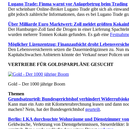
Lugano Trade: Finma warnt vor Anlagebetrug beim Trading
Der scheinbare Online-Broker Lugano Trade gibt sich als einwandf
gibt jedoch zahlreiche Informationen, dass es bei Lugano Trade g
Über Milliarde Euro Marktwert: Zoll meldet größten Kokai
Der Hamburger-Zoll fand die Drogen in einer Lieferung Spachtelma
wurden mehrere Tonnen Kokain gefunden. Es gab eine
Festnahm
Möglicher Lizenzentzug: Finanzaufsicht droht Lebensversich
Den Lebensversicherern setzen die Dauerniedrigzinsen zu. Nun mac
Kapitalschwachen Anbietern könnte der Verkauf neuer Policen un
VERTRIEBE FÜR GOLDSPARPLÄNE GESUCHT
Gold – Der 1000 jährige Boom
Themen
Grundsatzurteil: Bundesgerichtshof verhindert Widerrufsjok
Kann man ein Auto mit Kilometerabrechnung leasen und dann no
machen? Nein, hat der Bundesgerichtshof
geurteilt
.
Berlin: LKA durchsuchte Wohnräume und Dienstzimmer von 
Geldwäsche, Verletzung von Dienstgeheimnissen, Steuerdelikte: In