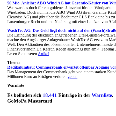
50 Mio. Anleihe: ABO Wind AG hat Garantie-Käufer von Win
Was war das doch für ein goldenes Jahrzehnt für den Windparke
Wiesbaden. Doch nun hat die ABO Wind AG ihren Garantie-Käufer
Clearvise AG) und gibt über die Bochumer GLS Bank eine bis zu
Luxemburger Recht und mit Nachrang mit einer Laufzeit von 9 Ja
WashTec AG: Das Geld liegt doch nicht auf der (Wasch)Straß
Die Erfindung der elektrisch angetriebenen Drei-Bürsten-Portalw
machte den Augsburger Anlagenbauer WashTec AG erst zum Markf
Welt. Den Aktionären des börsennotierten Unternehmens musste d
Finanzvorständin Dr. Kerstin Reden allerdings nun am 4. Februar 
Lesen Sie unseren
Artikel
.
Thema
Radikalumbau: Commerzbank erwartet offenbar Abgang von
Das Management der Commerzbank geht von einem starken Kunde
Millionen Euro an Erträgen verloren
gehen
.
Warnliste
Es befinden sich
18.441
Einträge in der
Warnliste
.
GoMoPa Mastercard