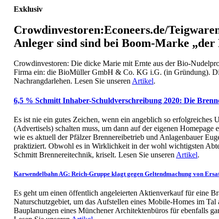
Exklusiv
Crowdinvestoren:Econeers.de/Teigware
Anleger sind sind bei Boom-Marke „der
Crowdinvestoren: Die dicke Marie mit Ernte aus der Bio-Nudelpro
Firma ein: die BioMüller GmbH & Co. KG i.G. (in Gründung). Die 
Nachrangdarlehen. Lesen Sie unseren
Artikel
.
6,5 % Schmitt Inhaber-Schuldverschreibung 2020: Die Brenner
Es ist nie ein gutes Zeichen, wenn ein angeblich so erfolgreiche
(Advertisels) schalten muss, um dann auf der eigenen Homepage ei
wie es aktuell der Pfälzer Brennereibetrieb und Anlagenbauer E
praktiziert. Obwohl es in Wirklichkeit in der wohl wichtigsten A
Schmitt Brennereitechnik, kriselt. Lesen Sie unseren
Artikel
.
Karwendelbahn AG: Reich-Gruppe klagt gegen Geltendmachung von Ersa
Es geht um einen öffentlich angeleierten Aktienverkauf für eine
Naturschutzgebiet, um das Aufstellen eines Mobile-Homes im Tal 
Bauplanungen eines Münchener Architektenbüros für ebenfalls g