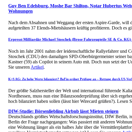
Guy Ben Edelsburg, Moshe Bar Shilton, Notar Hubertus Wels
Wohnungen
Nach dem Absahnen und Weggang der ersten Aspire-Garde, will d
aufgeteilten 37 Elends-Mietshäusern kräftig profitieren. Doch es 
Erpresst Milliardär Michael Stoschek (Brose Fahrzeugteile SE & Co. KG)
Noch im Jahr 2001 nahm der leidenschaftliche Rallyefahrer und Co
Stoschek (CDU) den damaligen SPD-Oberbürgermeister seiner bay
Kastner (59) als Copilot in seinem Auto mit. Doch nun setzt der 
Sie unseren
Artikel
.
K+S AG: Zu hohe Werte bilanziert? BaFin ordnet Prüfung an – Rettung durch US-Ver
Der größte Salzhersteller der Welt und international führende Kal
Nordhessen, muss nun eine Bilanzsonderprüfung über sich ergehen 
hoch bilanziert haben sollen (lässt hier Wirecard grüßen?). Lesen 
DIW-Studie: Börsenliebling Airbnb lässt Mieten steigen
Deutschlands größtes Wirtschaftsforschungsinstitut, DIW Berlin, is
Berlin der Frage nachgegangen: Was passiert mit anderen Wohn
eine Wohnung länger als ein halbes Jahr über die Vermittlerplattf