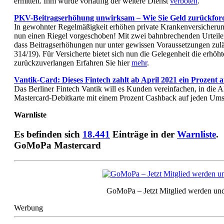
ermittelt. Ihm wurde vorläufig der weitere Dienst
verboten
.
PKV-Beitragserhöhung unwirksam – Wie Sie Geld zurückford
In gewohnter Regelmäßigkeit erhöhen private Krankenversicheru
nun einen Riegel vorgeschoben! Mit zwei bahnbrechenden Urteile
dass Beitragserhöhungen nur unter gewissen Voraussetzungen zul
314/19). Für Versicherte bietet sich nun die Gelegenheit die erhöh
zurückzuverlangen Erfahren Sie hier
mehr
.
Vantik-Card: Dieses Fintech zahlt ab April 2021 ein Prozent 
Das Berliner Fintech Vantik will es Kunden vereinfachen, in die A
Mastercard-Debitkarte mit einem Prozent Cashback auf jeden Ums
Warnliste
Es befinden sich
18.441
Einträge in der
Warnliste
.
GoMoPa Mastercard
GoMoPa – Jetzt Mitglied werden und
Werbung