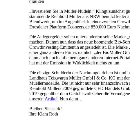
draußen
„Investieren Sie in Müller-Nudeln.“ Klingt zunächst gu
stammende Reinhold Müller aus NRW benutzt leider au
Blendwerk, um im Augenblick in einer zweiten Crowd
Dresdener Plattform Econeers.de 850.000 Euro Nachr
Die Anlegergelder sollen unter anderem seine Marke „
machen. Dumm nur, dass das neue boomende Bio-Sortim
Crowdinvesting-Emittentin angesiedelt ist. Die Marke 
einer ganz anderen Firma, nämlich „der BioMüller 
dann auch noch auf einem ganz anderen Internet-Portal
hat mit der Emission in Wirklichkeit nichts zu tun.
Die einzige Schulderin der Nachrangdarlehen ist und b
Landhaus Teigwaren Müller GmbH & Co. KG mit dem a
Muellernudel.de. Die ist nicht nur sehr finanzschwach 
Reinhold Müllers 2009 gegründete CFD Handels GmbH
2019 gegenüber dem Gerichtsvollzieher die Vermögens
unseren
Artikel
. Nun denn…
Bleiben Sie stark!
Ihre Klara Roth