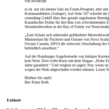
von reconcept
es ist nur ein kleiner Satz im Fonds-Prospekt, aber mi
Kommanditisten (Anleger). Auf Seite 107 schreibt die 
consulting GmbH über ihre gerade angebotene Beteilig
Kanadischer Dollar für den Bau von schwimmenden E
Stromkraftwerken in der Bay of Fundy vor Neuschottl
„Zum Schutz sich nähernder gefährdeter Meeresbewohn
Ministerium für Fischerei und Ozeane von Nova Scotia
Oceans Canada, DFO) die zeitweise Abschaltung des 
behördlich anordnen.“
Auf der Hamburger Angebotsseite von Initiator Karsten
kein Wort. Dort wirbt Reetz mit dem Slogan: „Hohe E
Jahre garantiert.“ Und vergisst zu sagen: Nur, wenn si
wegen der Wale abgeschaltet werden müssen. Lesen S
Bleiben Sie stark!
Ihre Klara Roth
Exklusiv