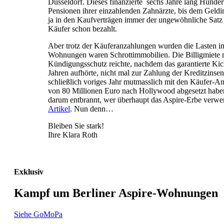
Düsseldorf. Dieses finanzierte sechs Jahre lang Hund
Pensionen ihrer einzahlenden Zahnärzte, bis dem Geldins
ja in den Kaufverträgen immer der ungewöhnliche Satz
Käufer schon bezahlt.
Aber trotz der Käuferanzahlungen wurden die Lasten im
Wohnungen waren Schrottimmobilien. Die Billigmiete 
Kündigungsschutz reichte, nachdem das garantierte Ki
Jahren aufhörte, nicht mal zur Zahlung der Kreditzinse
schließlich voriges Jahr mutmasslich mit den Käufer-A
von 80 Millionen Euro nach Hollywood abgesetzt haben. 
darum entbrannt, wer überhaupt das Aspire-Erbe verwer
Artikel
. Nun denn…
Bleiben Sie stark!
Ihre Klara Roth
Exklusiv
Kampf um Berliner Aspire-Wohnungen
Siehe GoMoPa