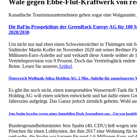
Wale gegen Ebbe-Flut-Kraftwerk von re
Kanadische Tourismusunternehmen geben sogar eine Walgarantie.
Die BaFin-Prospektlüge der GreenRock Energy AG für 100 M
2020/2030
Um nicht nur mal eben einen Schweinezüchter in Thüringen mit So
Südtiroler Martin Kofler im November 2020 mit seiner Berliner
Millionen-Euro-Anleihe auf und verkauft diese Anteile seither ab 
Vertriebsprovision von 9 Prozent. Doch das Vertriebsglück endet
Beine. Lesen Sie unseren
Artikel
.
Österreich Wolftank-Adisa Holding AG: 2 Mio.-Anleihe für ausgelagertes
Es gibt ihn noch nicht, einen transportablen Wasserstoff-Tank für
Holding AG will einen solchen entwickeln und hat dafür einen G
Jahreszins aufgelegt. Das Ganze jedoch ziemlich geheim. Wohl a
Jens Spahn forschte wegen seiner Immobilien-Deals Journalisten aus: „Um wen handelt 
Bundesgesundheitsminister Jens Spahn (40, CDU) ließ wegen sei
Pöstchen für einen Lobbyisten, der ihm 2017 eine Wohnung für le
verkaufte, die Spahn vor kurzem für rund 1,6 Millionen Euro auf 