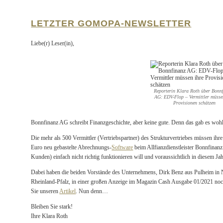
LETZTER GOMOPA-NEWSLETTER
Liebe(r) Leser(in),
Reporterin Klara Roth über Bonn
AG: EDV-Flop – Vermittler müsse
Provisionen schätzen
Bonnfinanz AG schreibt Finanzgeschichte, aber keine gute. Denn das gab es wohl
Die mehr als 500 Vermittler (Vertriebspartner) des Strukturvertriebes müssen ihre
Euro neu gebastelte Abrechnungs-
Software
beim Allfianzdienstleister Bonnfina
Kunden) einfach nicht richtig funktionieren will und voraussichtlich in diesem Ja
Dabei haben die beiden Vorstände des Unternehmens, Dirk Benz aus Pulheim in
Rheinland-Pfalz, in einer großen Anzeige im Magazin Cash Ausgabe 01/2021 noch
Sie unseren
Artikel
. Nun denn…
Bleiben Sie stark!
Ihre Klara Roth