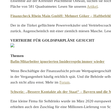
Ensemble auf der Krefelder Prachtmeile Ostwall, suchen sie noc
Fläche von 581 Quadratmeter. Lesen Sie unseren
Artikel
.
Finanzcheck Rhein Main GmbH: Mehmet Göker – Haftbefehl 
Der in die Türkei geflüchtete Powerverkäufer und Vertriebscoac
zurück. Augenscheinlich mit einer ziemlich miesen Masche. Les
VERTRIEBE FÜR GOLDSPARPLÄNE GESUCHT
Themen
Bafin-Mitarbeiter ignorierten Insiderregeln immer wieder
Wenn Beschäftigte der Finanzaufsicht private Wertpapiergeschäfte
in der Vergangenheit häufig reichlich spät. Und die Behörde selb
auch nicht allzu ernst. Mehr im
Forum
.
Schweiz: „Bessere Kontakte als der Staat“ – Bayern und die
Eine kleine Firma für Softdrinks wurde im März 2020 europaweit
erhielten auch den Zuschlag für eine Millionen-Lieferung von Sc