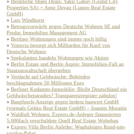
»
Heimliche Share Deals: Yakir Gabay (Grand City
Properties SA) + Amir Dayan (Lianeo Real Estate
GmbH)
»
Lars Windhorst
»
Betrugsvorwürfe gegen Deutsche Wohnen SE und
Predac Immobilien Management AG
»
Berliner Wohnungen sind immer noch billig
»
Vonovia besorgt sich Milliarden für Kauf von
Deutsche Wohnen
»
Spekulanten handeln Wohnungen wie Aktien
»
Berlin Estate und Berlin Aspire: Immobilien-Fall an
Staatsanwaltschaft übergeben
»
Verdacht auf Geldwäsche: Behörden
beschlagnahmen 50 Millionen Euro
»
Berliner Kudamm-Immobilie: Bleibt Deutschland ein
Geldwäscheparadies? Transparenzregister zahnlos!
»
Baupfusch-Anzeige gegen hedera bauwert GmbH
(vormals Gekko Real Estate GmbH) – Ioannis Moraitis
»
Waldluft Wohnen: Exporo.de-Anleger finanzierten
5.000fach verschuldete Quell Real Estate Wohnbau
»
Exporo Villa Berlin Anleihe: Waghalsiges Rund-um-
sorglos-Paket