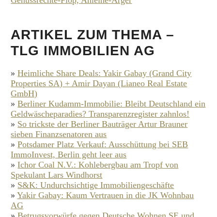
ARTIKEL ZUM THEMA –
TLG IMMOBILIEN AG
»
Heimliche Share Deals: Yakir Gabay (Grand City
Properties SA) + Amir Dayan (Lianeo Real Estate
GmbH)
»
Berliner Kudamm-Immobilie: Bleibt Deutschland ein
Geldwäscheparadies? Transparenzregister zahnlos!
»
So trickste der Berliner Bauträger Artur Brauner
sieben Finanzsenatoren aus
»
Potsdamer Platz Verkauf: Ausschüttung bei SEB
ImmoInvest, Berlin geht leer aus
»
Ichor Coal N.V.: Kohlebergbau am Tropf von
Spekulant Lars Windhorst
»
S&K: Undurchsichtige Immobiliengeschäfte
»
Yakir Gabay: Kaum Vertrauen in die JK Wohnbau
AG
»
Betrugsvorwürfe gegen Deutsche Wohnen SE und