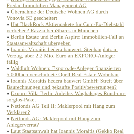
Predac Immobilien Management AG
»
Übernahme der Deutsche Wohnen AG durch
Vonovia SE gescheitert
»
Hat BlackRock Aktienpakete für Cum-Ex-Diebstahl
verliehen? Razzia bei iShares in München
»
Berlin Estate und Berlin Aspire: Immobilien-Fall an
Staatsanwaltschaft übergeben
»
Ioannis Moraitis hedera bauwert: Stephanplatz in
Verzug, aber 2,2 Mio. Euro an EXPORO-Anleger
fällig
»
Waldluft Wohnen: Exporo.de-Anleger finanzierten
5.000fach verschuldete Quell Real Estate Wohnbau
»
Ioannis Moraitis hedera bauwert GmbH: Streit über
Baurechnungen und gekaufte Positivbewertungen?
»
Exporo Villa Berlin Anleihe: Waghalsiges Rund-um-
sorglos-Paket
»
Netfonds AG Teil II: Maklerpool mit Hang zum
Verklären?
»
Netfonds AG: Maklerpool mit Hang zum
Anlegerverrat?
»
Laut Staatsanwalt hat Ioannis Moraitis (Gekko Real