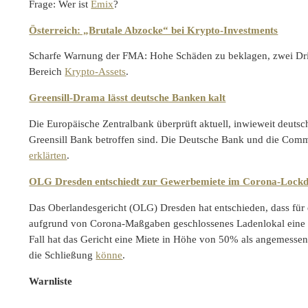
Frage: Wer ist
Emix
?
Österreich: „Brutale Abzocke“ bei Krypto-Investments
Scharfe Warnung der FMA: Hohe Schäden zu beklagen, zwei Dritt
Bereich
Krypto-Assets
.
Greensill-Drama lässt deutsche Banken kalt
Die Europäische Zentralbank überprüft aktuell, inwieweit deutsch
Greensill Bank betroffen sind. Die Deutsche Bank und die Comme
erklärten
.
OLG Dresden entschiedt zur Gewerbemiete im Corona-Lock
Das Oberlandesgericht (OLG) Dresden hat entschieden, dass für
aufgrund von Corona-Maßgaben geschlossenes Ladenlokal eine a
Fall hat das Gericht eine Miete in Höhe von 50% als angemessen 
die Schließung
könne
.
Warnliste