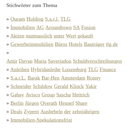
Stichwörter zum Thema
»
Ouram
Holding
S.a.r.l.
TLG
»
Immobilien
AG
Aroundtown
SA
Fusion
»
Aktien
mutmasslich
unter
Wert
gekauft
»
Gewerbeimmobilien
Büros
Hotels
Bauträger
tlg.de
»
Amir
Dayan
Maria
Saveriadou
Schuldverschreibungen
»
Anleihen
Hybridanleihe
Luxemburg
TLG
Finance
»
S.a.r.L.
Barak
Bar-Hen
Amsterdam
Ronny
»
Schneider
Schildow
Gerald
Klinck
Yakir
»
Gabay
Avisco
Group
Sascha
Hettrich
»
Berlin
Jürgen
Overath
Hennef
Share
»
Deals
Zypern
Aushebeln
der
zehnjährigen
»
Immobilien-Spekulationsfrist