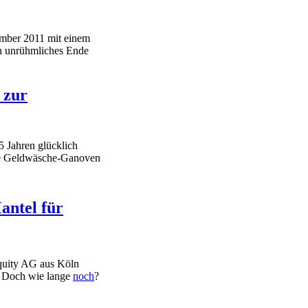
mber 2011 mit einem
in unrühmliches Ende
 zur
5 Jahren glücklich
che Geldwäsche-Ganoven
antel für
quity AG aus Köln
d. Doch wie lange
noch
?