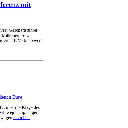
ferenz mit
nvest-Geschäftsführer
 Millionen Euro
uferin als Verkehrswert
lionen Euro
7, über die Klage des
ll wegen arglistiger
kswagen
erstreiten
.