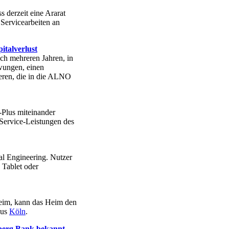
 derzeit eine Ararat
Servicearbeiten an
italverlust
h mehreren Jahren, in
wungen, einen
heren, die in die ALNO
-Plus miteinander
Service-Leistungen des
al Engineering. Nutzer
 Tablet oder
heim, kann das Heim den
aus
Köln
.
nberg Bank bekannt