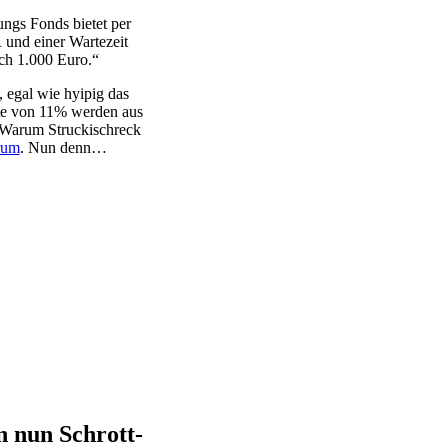
ngs Fonds bietet per
und einer Wartezeit
ch 1.000 Euro.“
 egal wie hyipig das
ite von 11% werden aus
 Warum Struckischreck
rum
. Nun denn…
 nun Schrott-