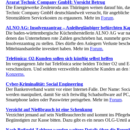
Ararat Technic Company GmbH: Vorsicht Betrug
Die Energiewerke Zeulenroda aus Thüringen weisen darauf hin, dass
Technic Company GmbH deutschlandweit versucht, für angebliche 
Stromzählern Servicekosten zu ergaunern. Mehr im
Forum
.
ALNO AG: Insolvenzantrag – Anleihegläubiger befürchten Kap
Die baden-württembergische Küchenherstellerin ALNO AG war nac
denen das Unternehmen rote Zahlen geschrieben hat, nunmehr gez
Insolvenzantrag zu stellen. Dies dürfte den Anlegern Verluste besc
Mittelstandsanleihe investiert haben. Mehr im
Forum.
Telefónica: O2-Kunden sollen sich künftig selbst helfen
Im vergangenen Jahr hat Telefónica seine beiden Töchter O2 und E
verschmolzen. Und seitdem verzweifeln zahlreiche Kunden an den 
Konzerns.
Cyber-Kriminalität: Social Engineering
Der Bankenverband warnt vor einer Internet-Falle. Der Name: Soci
werden manipuliert, damit Sie sich freiwillig Schadsoftware auf PC,
Smartphone laden oder Passwörter preisgeben. Mehr im
Forum
.
Verzicht auf Nießbrauch ist eine Schenkung
Verzichtet jemand auf sein Nießbrauchrecht und kommt ins Pflege
Begünstigten zur Kasse bitten. Dazu gibt es ein neues OLG-Urteil 
Nach Bußgeld-Zahlung werden weitere Details über die Bere