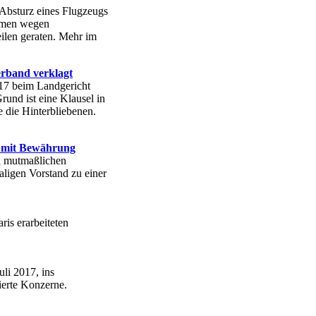
Absturz eines Flugzeugs
ehmen wegen
eilen geraten. Mehr im
rband verklagt
17 beim Landgericht
und ist eine Klausel in
e die Hinterbliebenen.
e mit Bewährung
n mutmaßlichen
ligen Vorstand zu einer
is erarbeiteten
li 2017, ins
erte Konzerne.