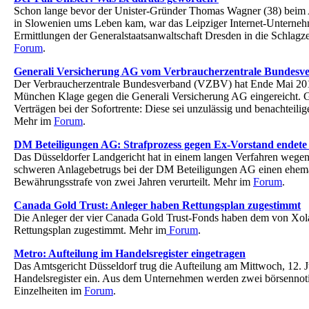
Schon lange bevor der Unister-Gründer Thomas Wagner (38) beim 
in Slowenien ums Leben kam, war das Leipziger Internet-Untern
Ermittlungen der Generalstaatsanwaltschaft Dresden in die Schlagz
Forum
.
Generali Versicherung AG vom Verbraucherzentrale Bundesve
Der Verbraucherzentrale Bundesverband (VZBV) hat Ende Mai 20
München Klage gegen die Generali Versicherung AG eingereicht. Gr
Verträgen bei der Sofortrente: Diese sei unzulässig und benachteilig
Mehr im
Forum
.
DM Beteiligungen AG: Strafprozess gegen Ex-Vorstand endet
Das Düsseldorfer Landgericht hat in einem langen Verfahren wege
schweren Anlagebetrugs bei der DM Beteiligungen AG einen ehema
Bewährungsstrafe von zwei Jahren verurteilt. Mehr im
Forum
.
Canada Gold Trust: Anleger haben Rettungsplan zugestimmt
Die Anleger der vier Canada Gold Trust-Fonds haben dem von Xolar
Rettungsplan zugestimmt. Mehr im
Forum
.
Metro: Aufteilung im Handelsregister eingetragen
Das Amtsgericht Düsseldorf trug die Aufteilung am Mittwoch, 12. Ju
Handelsregister ein. Aus dem Unternehmen werden zwei börsennoti
Einzelheiten im
Forum
.