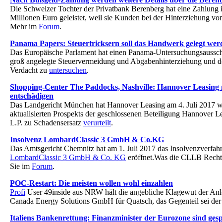
Die Schweizer Tochter der Privatbank Berenberg hat eine Zahlung 
Millionen Euro geleistet, weil sie Kunden bei der Hinterziehung vo
Mehr im
Forum
.
Panama Papers: Steuertricksern soll das Handwerk gelegt wer
Das Europäische Parlament hat einen Panama-Untersuchungsausschu
groß angelegte Steuervermeidung und Abgabenhinterziehung und 
Verdacht zu
untersuchen
.
Shopping-Center The Paddocks, Nashville: Hannover Leasing
entschädigen
Das Landgericht München hat Hannover Leasing am 4. Juli 2017 w
aktualisierten Prospekts der geschlossenen Beteiligung Hannover 
L.P. zu Schadensersatz
verurteilt
.
Insolvenz LombardClassic 3 GmbH & Co.KG
Das Amtsgericht Chemnitz hat am 1. Juli 2017 das Insolvenzverfahr
LombardClassic 3 GmbH & Co. KG
eröffnet.Was die CLLB Rechts
Sie im
Forum
.
POC-Restart: Die meisten wollen wohl einzahlen
Profi
User 49inside aus NRW hält die angebliche Klagewut der Anl
Canada Energy Solutions GmbH für Quatsch, das Gegenteil sei der
Italiens Bankenrettung: Finanzminister der Eurozone sind gesp