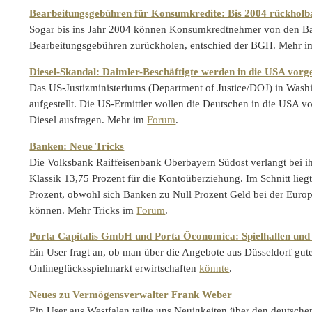
Bearbeitungsgebühren für Konsumkredite: Bis 2004 rückholb
Sogar bis ins Jahr 2004 können Konsumkredtnehmer von den B
Bearbeitungsgebühren zurückholen, entschied der BGH. Mehr 
Diesel-Skandal: Daimler-Beschäftigte werden in die USA vorg
Das US-Justizministeriums (Department of Justice/DOJ) in Washi
aufgestellt. Die US-Ermittler wollen die Deutschen in die USA 
Diesel ausfragen. Mehr im
Forum
.
Banken: Neue Tricks
Die Volksbank Raiffeisenbank Oberbayern Südost verlangt bei i
Klassik 13,75 Prozent für die Kontoüberziehung. Im Schnitt liegt
Prozent, obwohl sich Banken zu Null Prozent Geld bei der Europ
können. Mehr Tricks im
Forum
.
Porta Capitalis GmbH und Porta Öconomica: Spielhallen und 
Ein User fragt an, ob man über die Angebote aus Düsseldorf gut
Onlineglücksspielmarkt erwirtschaften
könnte
.
Neues zu Vermögensverwalter Frank Weber
Ein User aus Westfalen teilte uns Neuigkeiten über den deutsch