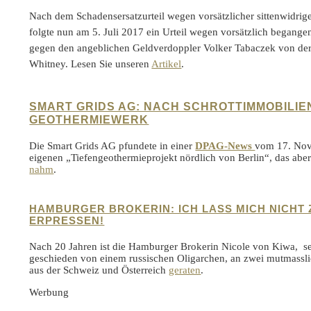
Nach dem Schadensersatzurteil wegen vorsätzlicher sittenwidri
folgte nun am 5. Juli 2017 ein Urteil wegen vorsätzlich begang
gegen den angeblichen Geldverdoppler Volker Tabaczek von de
Whitney. Lesen Sie unseren
Artikel
.
SMART GRIDS AG: NACH SCHROTTIMMOBILIE
GEOTHERMIEWERK
Die Smart Grids AG pfundete in einer
DPAG-News
vom 17. Nov
eigenen „Tiefengeothermieprojekt nördlich von Berlin“, das abe
nahm
.
HAMBURGER BROKERIN: ICH LASS MICH NICHT
ERPRESSEN!
Nach 20 Jahren ist die Hamburger Brokerin Nicole von Kiwa, sei
geschieden von einem russischen Oligarchen, an zwei mutmass
aus der Schweiz und Österreich
geraten
.
Werbung