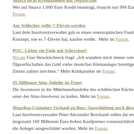
Smava lockt Kreditkunden mit Negativzins
Wer auf Smava 1.000 Euro Kredit beantragt, braucht nur 994 Eu
Forum.
Aus Schlecker sollte 7-Eleven werden
Laut dem Insolvenzverwalter gab es einen osteuropäischen Fond
Konzept, wie es 7-Eleven hat, kaufen wollte. Mehr im
Forum
.
POC: Lieber ein Ende mit Schrecken?
Private
User Struckischreck fragt: „Ich wundere mich immer wie
Ölgesellschaften das Geld vieler deutscher Kleinanleger benöti
Zinsen zahlen möchten.“ Mehr Kritikpunkte im
Forum
.
45 Millionen Alno-Anleihe im Feuer
Die Investoren in die Mittelstandsanleihe des schäbischen Küche
unter der Alno-Insolvenz zu leiden. Mehr im
Forum
.
Magellan-Container-Verkauf an Buss: Ausschüttung noch dies
Laut Insolvenzverwalter Peter-Alexander Borchardt sollen die er
insgesamt 160 Millionen Euro hohen Kaufpreises voraussichtlic
die Anleger ausgeschüttet werden. Mehr im
Forum
.