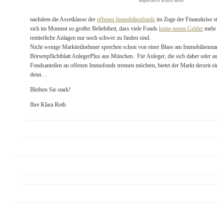
Reporterin Klara Roth
nachdem die Assetklasse der
offenen Immobilienfonds
im Zuge der Finanzkrise st
sich im Moment so großer Beliebtheit, dass viele Fonds
keine neuen Gelder
mehr 
rentierliche Anlagen nur noch schwer zu finden sind.
Nicht wenige Marktteilnehmer sprechen schon von einer Blase am Immobilienmar
Börsenpflichtblatt AnlegerPlus aus München. Für Anleger, die sich daher oder 
Fondsanteilen an offenen Immofonds trennen möchten, bietet der Markt derzeit ei
denn…
Bleiben Sie stark!
Ihre Klara Roth