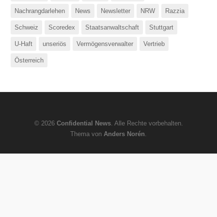
Nachrangdarlehen
News
Newsletter
NRW
Razzia
Schweiz
Scoredex
Staatsanwaltschaft
Stuttgart
U-Haft
unseriös
Vermögensverwalter
Vertrieb
Österreich
© 2026
Confidential News
. Alle Rechte vorbehalten.
Thema von
Anders Norén
.