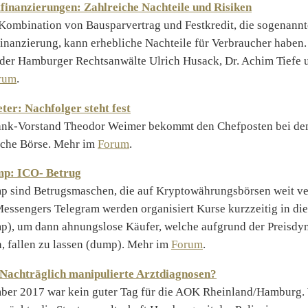
finanzierungen: Zahlreiche Nachteile und Risiken
Kombination von Bausparvertrag und Festkredit, die sogenannt
inanzierung, kann erhebliche Nachteile für Verbraucher haben.
der Hamburger Rechtsanwälte Ulrich Husack, Dr. Achim Tiefe 
rum
.
ter: Nachfolger steht fest
nk-Vorstand Theodor Weimer bekommt den Chefposten bei de
che Börse. Mehr im
Forum
.
p: ICO- Betrug
 sind Betrugsmaschen, die auf Kryptowährungsbörsen weit verb
Messengers Telegram werden organisiert Kurse kurzzeitig in di
p), um dann ahnungslose Käufer, welche aufgrund der Preisdy
, fallen zu lassen (dump). Mehr im
Forum
.
achträglich manipulierte Arztdiagnosen?
ber 2017 war kein guter Tag für die AOK Rheinland/Hamburg. 