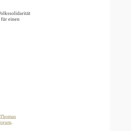
olkssolidarität
 für einen
Thomas
Forum
.