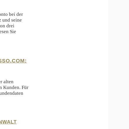
nto bei der
z und seine
on drei
esen Sie
SSO.COM:
r alten
en Kunden. Für
Kundendaten
ANWALT