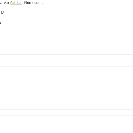
nserem
Artikel
. Nun denn…
rk!
h