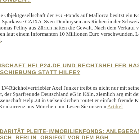
e Objektgesellschaft der EGI-Fonds auf Mallorca besitzt ein Ko
en Sparkasse CAIXA. Sven Donhuysen aus Riehen in der Schwei
omas Pellny aus Zürich hatten die Gewalt. Nach dem Verkauf v
en laut einem Informanten 10 Millionen Euro verschwunden. L
l
.
SCHAFT HELP24.DE UND RECHTSHELFER HA
SCHIEBUNG STATT HILFE?
 LV-Rückholvertriebler Axel Junker treibt es nicht nur mit seine
, der Sparfreunde Deutschland eG in Köln, ziemlich arg mit d
senschaft Help.24 in Gelsenkirchen routet er einfach fremde 
-Konkurrenz aus München um. Lesen Sie unseren
Artikel
.
DARITÄT PLEITE-IMMOBILIENFONDS: ANLEGER
SCH, BERLIN, OBSIEGT VOR DEM BGH