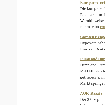
Bausparsofort
Die komplexe 
Bausparsofortf
Warnhinweise 
Rehmke im
Fo
Carsten Kenge
Hypovereinsba
Konzern Deuts
Pump and Dum
Pump and Dump
Mit Hilfe des 
getrieben (pum
Markt springen
AOK-Razzia: N
Der 27. Septem