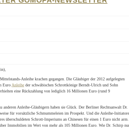
ZTER GOMOPA-NEWSLETTER
in),
e Mittelstands-Anleihe krachen gegangen. Die Gläubiger der 2012 aufgelegten
en Euro
Anleihe
der schwäbischen Schrottkönige Berndt-Ulrich und Sohn
erhielten eine Rückzahlung von lediglich 16 Millionen Euro (rund 9
u anderen Anleihe-Gläubigern haben sie Glück. Der Berliner Rechtsanwalt Dr
weise für vorsätzliche Schmummeleien im Prospekt. Und die Anleihe-Initiatore
hres überschuldeten Schrott-Imperiums an Chinesen für einen 1 Euro nicht arm.
 über Immobilien im Wert von mehr als 105 Millionen Euro. Wie Dr. Schirp nu