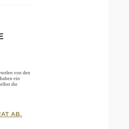
E
wurden von den
 haben ein
elbst die
AT AB.