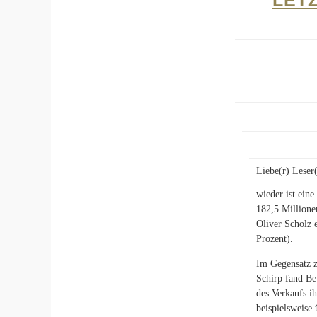
LET
Liebe(r) Leser(
wieder ist ein
182,5 Million
Oliver Scholz 
Prozent).
Im Gegensatz z
Schirp fand Be
des Verkaufs i
beispielsweise