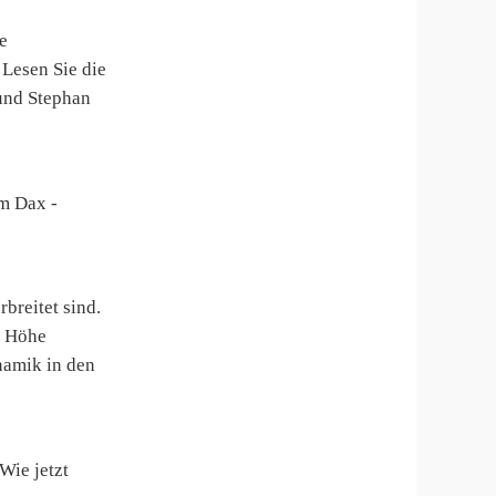
e
 Lesen Sie die
und Stephan
m Dax -
reitet sind.
e Höhe
namik in den
Wie jetzt