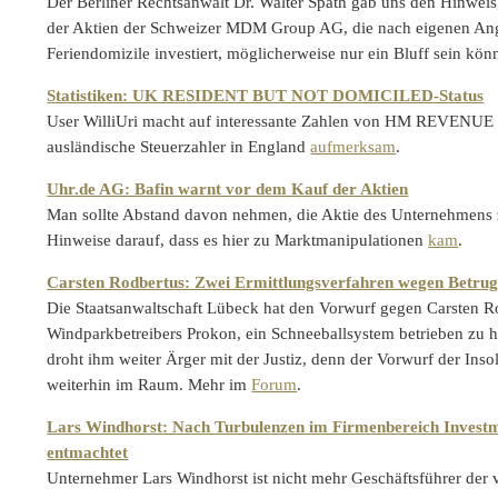
Der Berliner Rechtsanwalt Dr. Walter Späth gab uns den Hinweis
der Aktien der Schweizer MDM Group AG, die nach eigenen Ang
Feriendomizile investiert, möglicherweise nur ein Bluff sein kö
Statistiken: UK RESIDENT BUT NOT DOMICILED-Status
User WilliUri macht auf interessante Zahlen von HM REVEN
ausländische Steuerzahler in England
aufmerksam
.
Uhr.de AG: Bafin warnt vor dem Kauf der Aktien
Man sollte Abstand davon nehmen, die Aktie des Unternehmens z
Hinweise darauf, dass es hier zu Marktmanipulationen
kam
.
Carsten Rodbertus: Zwei Ermittlungsverfahren wegen Betrug
Die Staatsanwaltschaft Lübeck hat den Vorwurf gegen Carsten R
Windparkbetreibers Prokon, ein Schneeballsystem betrieben zu h
droht ihm weiter Ärger mit der Justiz, denn der Vorwurf der Ins
weiterhin im Raum. Mehr im
Forum
.
Lars Windhorst: Nach Turbulenzen im Firmenbereich Invest
entmachtet
Unternehmer Lars Windhorst ist nicht mehr Geschäftsführer der