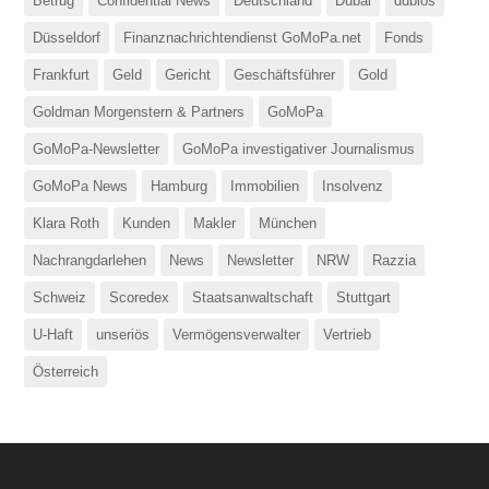
Betrug
Confidential News
Deutschland
Dubai
dubios
Düsseldorf
Finanznachrichtendienst GoMoPa.net
Fonds
Frankfurt
Geld
Gericht
Geschäftsführer
Gold
Goldman Morgenstern & Partners
GoMoPa
GoMoPa-Newsletter
GoMoPa investigativer Journalismus
GoMoPa News
Hamburg
Immobilien
Insolvenz
Klara Roth
Kunden
Makler
München
Nachrangdarlehen
News
Newsletter
NRW
Razzia
Schweiz
Scoredex
Staatsanwaltschaft
Stuttgart
U-Haft
unseriös
Vermögensverwalter
Vertrieb
Österreich