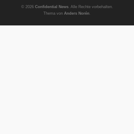
© 2026
Confidential News
. Alle Rechte vorbehalten.
Thema von
Anders Norén
.