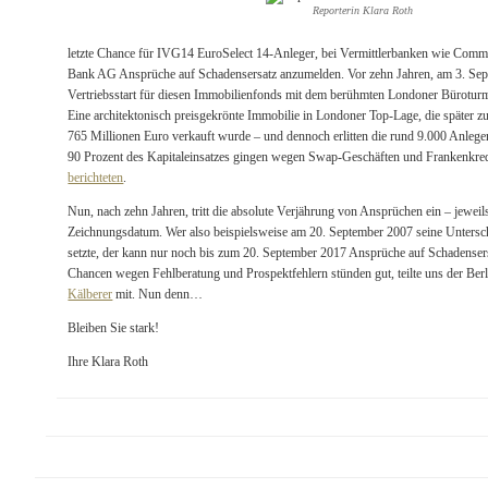
Reporterin Klara Roth
letzte Chance für IVG14 EuroSelect 14-Anleger, bei Vermittlerbanken wie Com
Bank AG Ansprüche auf Schadensersatz anzumelden. Vor zehn Jahren, am 3. Sep
Vertriebsstart für diesen Immobilienfonds mit dem berühmten Londoner Bürotur
Eine architektonisch preisgekrönte Immobilie in Londoner Top-Lage, die später 
765 Millionen Euro verkauft wurde – und dennoch erlitten die rund 9.000 Anleg
90 Prozent des Kapitaleinsatzes gingen wegen Swap-Geschäften und Frankenkredi
berichteten
.
Nun, nach zehn Jahren, tritt die absolute Verjährung von Ansprüchen ein – jeweil
Zeichnungsdatum. Wer also beispielsweise am 20. September 2007 seine Unterschr
setzte, der kann nur noch bis zum 20. September 2017 Ansprüche auf Schadense
Chancen wegen Fehlberatung und Prospektfehlern stünden gut, teilte uns der Ber
Kälberer
mit. Nun denn…
Bleiben Sie stark!
Ihre Klara Roth