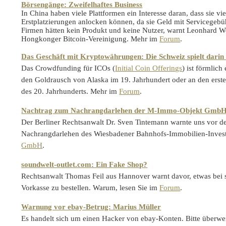
Börsengänge: Zweifelhaftes Business
In China haben viele Plattformen ein Interesse daran, dass sie vi
Erstplatzierungen anlocken können, da sie Geld mit Servicegebü
Firmen hätten kein Produkt und keine Nutzer, warnt Leonhard We
Hongkonger Bitcoin-Vereinigung. Mehr im
Forum
.
Das Geschäft mit Kryptowährungen: Die Schweiz spielt darin e
Das Crowdfunding für ICOs (
Initial Coin Offerings
) ist förmlich
den Goldrausch von Alaska im 19. Jahrhundert oder an den ers
des 20. Jahrhunderts. Mehr im
Forum
.
Nachtrag zum Nachrangdarlehen der
M-Immo-Objekt Gmb
Der Berliner Rechtsanwalt Dr. Sven Tintemann warnte uns vor d
Nachrangdarlehen des Wiesbadener Bahnhofs-Immobilien-Inves
GmbH
.
soundwelt-outlet.com: Ein Fake Shop?
Rechtsanwalt Thomas Feil aus Hannover warnt davor, etwas bei 
Vorkasse zu bestellen. Warum, lesen Sie im
Forum
.
Warnung vor ebay-Betrug: Marius Müller
Es handelt sich um einen Hacker von ebay-Konten. Bitte überwe