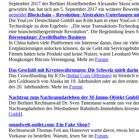
September 2017 der Berliner Hostelbetreiber Alexander Skora sei
geworfen hat, hat sich am 5. September 2017 ein weiterer Bewerb
gemeldet
.
Blockchain – Revolution: Abstraktes Unterfangen m
Die YouGov Deutschland GmbH aus Köln kam in einer YouGov-St
Technologie zu dem Ergebnis: „Die neue Transaktions-Technologie
eine branchenübergreifende Revolution“. Die Begründung lesen 
Börsengänge: Zweifelhaftes Business
In China haben viele Plattformen ein Interesse daran, dass sie viel
Erstplatzierungen anlocken können, da sie Geld mit Servicegebühr
Firmen hätten kein Produkt und keine Nutzer, warnt Leonhard Wee
Hongkonger Bitcoin-Vereinigung. Mehr im
Forum
.
Das Geschäft mit Kryptowährungen: Die Schweiz spielt darin e
Das Crowdfunding für ICOs (
Initial Coin Offerings
) ist förmlich 
den Goldrausch von Alaska im 19. Jahrhundert oder an den erste
des 20. Jahrhunderts. Mehr im
Forum
.
Nachtrag zum Nachrangdarlehen der
M-Immo-Objekt Gmb
Der Berliner Rechtsanwalt Dr. Sven Tintemann warnte uns vor de
Nachrangdarlehen des Wiesbadener Bahnhofs-Immobilien-Investo
GmbH
.
soundwelt-outlet.com: Ein Fake Shop?
Rechtsanwalt Thomas Feil aus Hannover warnt davor, etwas bei s
Vorkasse zu bestellen. Warum, lesen Sie im
Forum
.