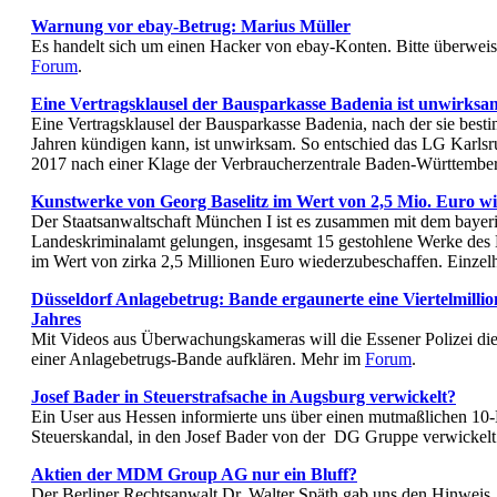
Warnung vor ebay-Betrug: Marius Müller
Es handelt sich um einen Hacker von ebay-Konten. Bitte überweis
Forum
.
Eine Vertragsklausel der Bausparkasse Badenia ist unwirksa
Eine Vertragsklausel der Bausparkasse Badenia, nach der sie best
Jahren kündigen kann, ist unwirksam. So entschied das LG Karls
2017 nach einer Klage der Verbraucherzentrale Baden-Württemb
Kunstwerke von Georg Baselitz im Wert von 2,5 Mio. Euro wi
Der Staatsanwaltschaft München I ist es zusammen mit dem bayer
Landeskriminalamt gelungen, insgesamt 15 gestohlene Werke des 
im Wert von zirka 2,5 Millionen Euro wiederzubeschaffen. Einzel
Düsseldorf Anlagebetrug: Bande ergaunerte eine Viertelmillio
Jahres
Mit Videos aus Überwachungskameras will die Essener Polizei die 
einer Anlagebetrugs-Bande aufklären. Mehr im
Forum
.
Josef Bader in Steuerstrafsache in Augsburg verwickelt?
Ein User aus Hessen informierte uns über einen mutmaßlichen 10-
Steuerskandal, in den Josef Bader von der DG Gruppe verwickelt
Aktien der MDM Group AG nur ein Bluff?
Der Berliner Rechtsanwalt Dr. Walter Späth gab uns den Hinweis, 