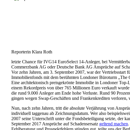
Reporterin Klara Roth
letzte Chance für IVG14 EuroSelect 14-Anleger, bei Vermittler
Commerzbank AG oder Deutsche Bank AG Ansprüche auf Schad
Vor zehn Jahren, am 3. September 2007, war der Vertriebsstart fü
Immobilienfonds mit dem berühmten Londoner Büroturm „The G
Eine architektonisch preisgekrönte Immobilie in Londoner Top-La
einem Rekordpreis von über 765 Millionen Euro verkauft wurde 
die rund 9.000 Anleger am Ende hohe Verluste. Rund 90 Prozent
gingen wegen Swap-Geschäften und Frankenkrediten verloren, 
Nun, nach zehn Jahren, tritt die absolute Verjährung von Ansprüc
individuell taggenau ab Zeichnungsdatum. Wer also beispielswe
2007 seine Unterschrift unter die Fondsbeteiligung setzte, der k
September 2017 Ansprüche auf Schadensersatz
geltend machen
.
Fehlberatung und Prospektfehlern stünden gut, teilte uns der Be