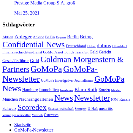
Prestige Media Group S.A. groß
Mai 25, 2021
Schlagwörter
Anleger
Berlin
Betrug
Aktien
BaFin
Anleihe
Bayern
Confidential News
dubios
Deutschland
Dubai
Düsseldorf
Geld
Gericht
Finanznachrichtendienst GoMoPa.net
Fonds
Frankfurt
Goldman Morgenstern &
Gold
Geschäftsführer
GoMoPa
GoMoPa-
Partners
Newsletter
GoMoPa
GoMoPa investigativer Journalismus
News
Klara Roth
Hamburg
Immobilien
Kunden
Insolvenz
Makler
News
Newsletter
Nachrangdarlehen
München
Razzia
NRW
Scoredex
unseriös
Schweiz
Staatsanwaltschaft
Stuttgart
U-Haft
Vermögensverwalter
Österreich
Vertrieb
Startseite
GoMoPa-Newsletter