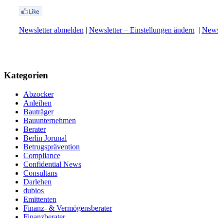
Newsletter abmelden
|
Newsletter – Einstellungen ändern
|
Newsl
Kategorien
Abzocker
Anleihen
Bauträger
Bauunternehmen
Berater
Berlin Jorunal
Betrugsprävention
Compliance
Confidential News
Consultans
Darlehen
dubios
Emittenten
Finanz- & Vermögensberater
Finanzberater