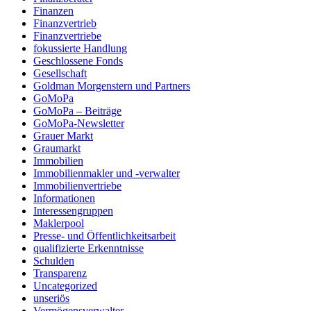
Finanzen
Finanzvertrieb
Finanzvertriebe
fokussierte Handlung
Geschlossene Fonds
Gesellschaft
Goldman Morgenstern und Partners
GoMoPa
GoMoPa – Beiträge
GoMoPa-Newsletter
Grauer Markt
Graumarkt
Immobilien
Immobilienmakler und -verwalter
Immobilienvertriebe
Informationen
Interessengruppen
Maklerpool
Presse- und Öffentlichkeitsarbeit
qualifizierte Erkenntnisse
Schulden
Transparenz
Uncategorized
unseriös
Vermögensverwalter