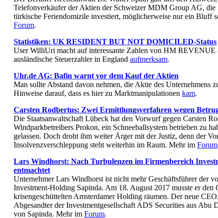
Telefonverkäufer der Aktien der Schweizer MDM Group AG, die 
türkische Feriendomizile investiert, möglicherweise nur ein Bluff
Forum
.
Statistiken: UK RESIDENT BUT NOT DOMICILED-Status
User WilliUri macht auf interessante Zahlen von HM REVEN
ausländische Steuerzahler in England
aufmerksam
.
Uhr.de AG: Bafin warnt vor dem Kauf der Aktien
Man sollte Abstand davon nehmen, die Aktie des Unternehmens zu
Hinweise darauf, dass es hier zu Marktmanipulationen
kam
.
Carsten Rodbertus: Zwei Ermittlungsverfahren wegen Betrug
Die Staatsanwaltschaft Lübeck hat den Vorwurf gegen Carsten Ro
Windparkbetreibers Prokon, ein Schneeballsystem betrieben zu hab
gelassen. Doch droht ihm weiter Ärger mit der Justiz, denn der Vo
Insolvenzverschleppung steht weiterhin im Raum. Mehr im
Forum
Lars Windhorst: Nach Turbulenzen im Firmenbereich Invest
entmachtet
Unternehmer Lars Windhorst ist nicht mehr Geschäftsführer der v
Investment-Holding Sapinda. Am 18. August 2017 musste er den C
krisengeschüttelten Amsterdamer Holding räumen. Der neue CEO, 
Abgesandter der Investmentgesellschaft ADS Securities aus Abu 
von Sapinda. Mehr im
Forum
.