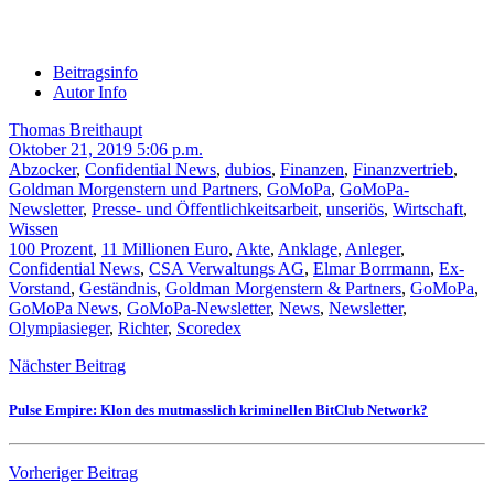
Beitragsinfo
Autor Info
Thomas Breithaupt
Oktober 21, 2019 5:06 p.m.
Abzocker
,
Confidential News
,
dubios
,
Finanzen
,
Finanzvertrieb
,
Goldman Morgenstern und Partners
,
GoMoPa
,
GoMoPa-
Newsletter
,
Presse- und Öffentlichkeitsarbeit
,
unseriös
,
Wirtschaft
,
Wissen
100 Prozent
,
11 Millionen Euro
,
Akte
,
Anklage
,
Anleger
,
Confidential News
,
CSA Verwaltungs AG
,
Elmar Borrmann
,
Ex-
Vorstand
,
Geständnis
,
Goldman Morgenstern & Partners
,
GoMoPa
,
GoMoPa News
,
GoMoPa-Newsletter
,
News
,
Newsletter
,
Olympiasieger
,
Richter
,
Scoredex
Nächster Beitrag
Pulse Empire: Klon des mutmasslich kriminellen BitClub Network?
Vorheriger Beitrag