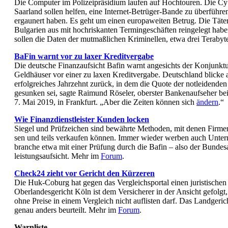
Die Computer im Polizeipräsidium laufen auf Hochtouren. Die C
Saarland sollen helfen, eine Internet-Betrüger-Bande zu überführe
ergaunert haben. Es geht um einen europaweiten Betrug. Die Täter
Bulgarien aus mit hochriskanten Termingeschäften reingelegt hab
sollen die Daten der mutmaßlichen Kriminellen, etwa drei Terabyt
BaFin warnt vor zu laxer Kreditvergabe
Die deutsche Finanzaufsicht Bafin warnt angesichts der Konjunktu
Geldhäuser vor einer zu laxen Kreditvergabe. Deutschland blicke a
erfolgreiches Jahrzehnt zurück, in dem die Quote der notleidenden
gesunken sei, sagte Raimund Röseler, oberster Bankenaufseher be
7. Mai 2019, in Frankfurt. „Aber die Zeiten können sich
ändern
.“
Wie Finanzdienstleister Kunden locken
Sie­gel und Prüf­zei­chen sind be­währ­te Me­tho­den, mit de­nen Fir­men 
sen und teils ver­kau­fen kön­nen. Im­mer wie­der wer­ben auch Un­ter
bran­che et­wa mit ei­ner Prü­fung durch die Ba­fin – al­so der Bun­des­an
leis­tungs­auf­sicht. Mehr im
Forum
.
Check24 zieht vor Gericht den Kürzeren
Die Huk-Coburg hat gegen das Vergleichsportal einen juristischen
Oberlandesgericht Köln ist dem Versicherer in der Ansicht gefolgt
ohne Preise in einem Vergleich nicht auflisten darf. Das Landgeric
genau anders beurteilt. Mehr im
Forum
.
Warnliste