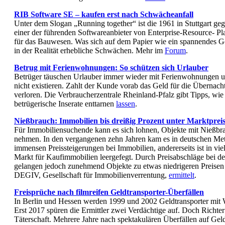
RIB Software SE – kaufen erst nach Schwächeanfall
Unter dem Slogan „Running together“ ist die 1961 in Stuttgart g
einer der führenden Softwareanbieter von Enterprise-Resource- P
für das Bauwesen. Was sich auf dem Papier wie ein spannendes Ges
in der Realität erhebliche Schwächen. Mehr im
Forum
.
Betrug mit Ferienwohnungen: So schützen sich Urlauber
Betrüger täuschen Urlauber immer wieder mit Ferienwohnungen un
nicht existieren. Zahlt der Kunde vorab das Geld für die Übernachtu
verloren. Die Verbraucherzentrale Rheinland-Pfalz gibt Tipps, wie
betrügerische Inserate enttarnen
lassen
.
Nießbrauch: Immobilien bis dreißig Prozent unter Marktprei
Für Immobiliensuchende kann es sich lohnen, Objekte mit Nießbra
nehmen. In den vergangenen zehn Jahren kam es in deutschen Metr
immensen Preissteigerungen bei Immobilien, andererseits ist in vi
Markt für Kaufimmobilien leergefegt. Durch Preisabschläge bei d
gelangen jedoch zunehmend Objekte zu etwas niedrigeren Preisen 
DEGIV, Gesellschaft für Immobilienverrentung,
ermittelt
.
Freisprüche nach filmreifen Geldtransporter-Überfällen
In Berlin und Hessen werden 1999 und 2002 Geldtransporter mit 
Erst 2017 spüren die Ermittler zwei Verdächtige auf. Doch Richter
Täterschaft. Mehrere Jahre nach spektakulären Überfällen auf Geld