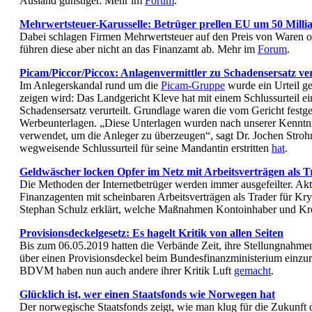
Ausland günstiger. Mehr im
Forum
.
Mehrwertsteuer-Karusselle: Betrüger prellen EU um 50 Milli
Dabei schlagen Firmen Mehrwertsteuer auf den Preis von Waren od
führen diese aber nicht an das Finanzamt ab. Mehr im
Forum
.
Picam/Piccor/Piccox: Anlagenvermittler zu Schadensersatz ver
Im Anlegerskandal rund um die
Picam-Gruppe
wurde ein Urteil ge
zeigen wird: Das Landgericht Kleve hat mit einem Schlussurteil e
Schadensersatz verurteilt. Grundlage waren die vom Gericht festge
Werbeunterlagen. „Diese Unterlagen wurden nach unserer Kenntn
verwendet, um die Anleger zu überzeugen“, sagt Dr. Jochen Stroh
wegweisende Schlussurteil für seine Mandantin erstritten
hat
.
Geldwäscher locken Opfer im Netz mit Arbeitsverträgen als T
Die Methoden der Internetbetrüger werden immer ausgefeilter. Ak
Finanzagenten mit scheinbaren Arbeitsverträgen als Trader für Kr
Stephan Schulz erklärt, welche Maßnahmen Kontoinhaber und Kred
Provisionsdeckelgesetz: Es hagelt Kritik von allen Seiten
Bis zum 06.05.2019 hatten die Verbände Zeit, ihre Stellungnahm
über einen Provisionsdeckel beim Bundesfinanzministerium einzu
BDVM haben nun auch andere ihrer Kritik Luft
gemacht
.
Glücklich ist, wer einen Staatsfonds wie Norwegen hat
Der norwegische Staatsfonds zeigt, wie man klug für die Zukunft