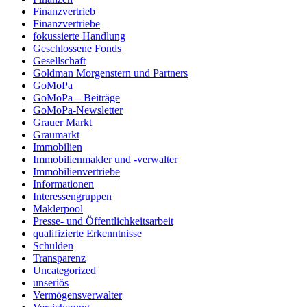
Finanzvertrieb
Finanzvertriebe
fokussierte Handlung
Geschlossene Fonds
Gesellschaft
Goldman Morgenstern und Partners
GoMoPa
GoMoPa – Beiträge
GoMoPa-Newsletter
Grauer Markt
Graumarkt
Immobilien
Immobilienmakler und -verwalter
Immobilienvertriebe
Informationen
Interessengruppen
Maklerpool
Presse- und Öffentlichkeitsarbeit
qualifizierte Erkenntnisse
Schulden
Transparenz
Uncategorized
unseriös
Vermögensverwalter