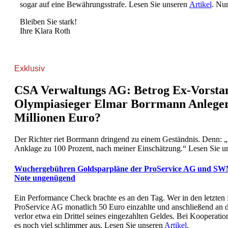
sogar auf eine Bewährungsstrafe. Lesen Sie unseren
Artikel
. Nu
Bleiben Sie stark!
Ihre Klara Roth
Exklusiv
CSA Verwaltungs AG: Betrog Ex-Vorsta
Olympiasieger Elmar Borrmann Anlege
Millionen Euro?
Der Richter riet Borrmann dringend zu einem Geständnis. Denn: „D
Anklage zu 100 Prozent, nach meiner Einschätzung.“ Lesen Sie 
Wuchergebühren Goldsparpläne der ProService AG und SWM
Note ungenügend
Ein Performance Check brachte es an den Tag. Wer in den letzten f
ProService AG monatlich 50 Euro einzahlte und anschließend an d
verlor etwa ein Drittel seines eingezahlten Geldes. Bei Kooperat
es noch viel schlimmer aus. Lesen Sie unseren
Artikel
.