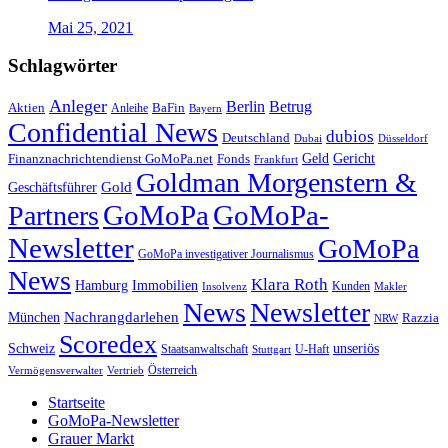
Mai 25, 2021
Schlagwörter
Anleger
Berlin
Betrug
Aktien
BaFin
Anleihe
Bayern
Confidential News
dubios
Deutschland
Dubai
Düsseldorf
Geld
Gericht
Finanznachrichtendienst GoMoPa.net
Fonds
Frankfurt
Goldman Morgenstern &
Gold
Geschäftsführer
GoMoPa
GoMoPa-
Partners
Newsletter
GoMoPa
GoMoPa investigativer Journalismus
News
Klara Roth
Hamburg
Immobilien
Kunden
Insolvenz
Makler
News
Newsletter
Nachrangdarlehen
München
Razzia
NRW
Scoredex
unseriös
Schweiz
Staatsanwaltschaft
Stuttgart
U-Haft
Vermögensverwalter
Österreich
Vertrieb
Startseite
GoMoPa-Newsletter
Grauer Markt