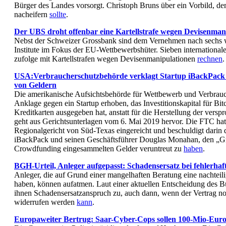
Bürger des Landes vorsorgt. Christoph Bruns über ein Vorbild, d
nacheifern
sollte
.
Der UBS droht offenbar eine Kartellstrafe wegen Devisenman
Nebst der Schweizer Grossbank sind dem Vernehmen nach sechs we
Institute im Fokus der EU-Wettbewerbshüter. Sieben internationa
zufolge mit Kartellstrafen wegen Devisenmanipulationen
rechnen
.
USA:Verbraucherschutzbehörde verklagt Startup iBackPac
von Geldern
Die amerikanische Aufsichtsbehörde für Wettbewerb und Verbrau
Anklage gegen ein Startup erhoben, das Investitionskapital für Bi
Kreditkarten ausgegeben hat, anstatt für die Herstellung der vers
geht aus Gerichtsunterlagen vom 6. Mai 2019 hervor. Die FTC ha
Regionalgericht von Süd-Texas eingereicht und beschuldigt dari
iBackPack und seinen Geschäftsführer Douglas Monahan, den „Gr
Crowdfunding eingesammelten Gelder veruntreut zu
haben
.
BGH-Urteil, Anleger aufgepasst: Schadensersatz bei fehlerhaf
Anleger, die auf Grund einer mangelhaften Beratung eine nachteili
haben, können aufatmen. Laut einer aktuellen Entscheidung des Bu
ihnen Schadensersatzanspruch zu, auch dann, wenn der Vertrag noc
widerrufen werden
kann
.
Europaweiter Bertrug: Saar-Cyber-Cops sollen 100-Mio-Euro