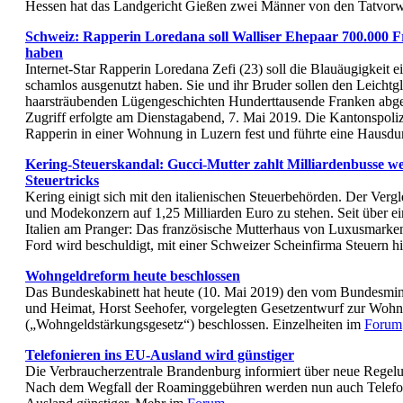
Hessen hat das Landgericht Gießen zwei Männer von den Tatvor
Schweiz: Rapperin Loredana soll Walliser Ehepaar 700.000 F
haben
Internet-Star Rapperin Loredana Zefi (23) soll die Blauäugigkeit e
schamlos ausgenutzt haben. Sie und ihr Bruder sollen den Leichtg
haarsträubenden Lügengeschichten Hunderttausende Franken ab
Zugriff erfolgte am Dienstagabend, 7. Mai 2019. Die Kantonspoli
Rapperin in einer Wohnung in Luzern fest und führte eine Haus
Kering-Steuerskandal: Gucci-Mutter zahlt Milliardenbusse w
Steuertricks
Kering einigt sich mit den italienischen Steuerbehörden. Der Ver
und Modekonzern auf 1,25 Milliarden Euro zu stehen. Seit über ei
Italien am Pranger: Das französische Mutterhaus von Luxusmark
Ford wird beschuldigt, mit einer Schweizer Scheinfirma Steuern h
Wohngeldreform heute beschlossen
Das Bundeskabinett hat heute (10. Mai 2019) den vom Bundesmini
und Heimat, Horst Seehofer, vorgelegten Gesetzentwurf zur Woh
(„Wohngeldstärkungsgesetz“) beschlossen. Einzelheiten im
Forum
Telefonieren ins EU-Ausland wird günstiger
Die Verbraucherzentrale Brandenburg informiert über neue Regel
Nach dem Wegfall der Roaminggebühren werden nun auch Telef