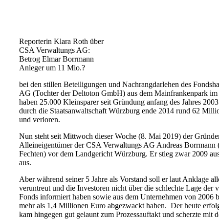
Reporterin Klara Roth über
CSA Verwaltungs AG:
Betrog Elmar Borrmann
Anleger um 11 Mio.?
bei den stillen Beteiligungen und Nachrangdarlehen des Fonds
AG (Tochter der Deltoton GmbH) aus dem Mainfrankenpark im 
haben 25.000 Kleinsparer seit Gründung anfang des Jahres 2003
durch die Staatsanwaltschaft Würzburg ende 2014 rund 62 Milli
und verloren.
Nun steht seit Mittwoch dieser Woche (8. Mai 2019) der Gründer
Alleineigentümer der CSA Verwaltungs AG Andreas Borrmann 
Fechten) vor dem Landgericht Würzburg. Er stieg zwar 2009 a
aus.
Aber während seiner 5 Jahre als Vorstand soll er laut Anklage al
veruntreut und die Investoren nicht über die schlechte Lage der 
Fonds informiert haben sowie aus dem Unternehmen von 2006 bis
mehr als 1,4 Millionen Euro abgezwackt haben. Der heute erfo
kam hingegen gut gelaunt zum Prozessauftakt und scherzte mit de