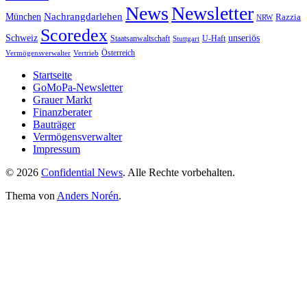
News
Newsletter
Nachrangdarlehen
München
Razzia
NRW
Scoredex
unseriös
Schweiz
Staatsanwaltschaft
Stuttgart
U-Haft
Vermögensverwalter
Österreich
Vertrieb
Startseite
GoMoPa-Newsletter
Grauer Markt
Finanzberater
Bauträger
Vermögensverwalter
Impressum
© 2026
Confidential News
. Alle Rechte vorbehalten.
Thema von
Anders Norén
.