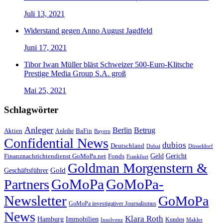
Juli 13, 2021
Widerstand gegen Anno August Jagdfeld
Juni 17, 2021
Tibor Iwan Müller bläst Schweizer 500-Euro-Klitsche
Prestige Media Group S.A. groß
Mai 25, 2021
Schlagwörter
Anleger
Berlin
Betrug
Aktien
BaFin
Anleihe
Bayern
Confidential News
dubios
Deutschland
Dubai
Düsseldorf
Geld
Gericht
Finanznachrichtendienst GoMoPa.net
Fonds
Frankfurt
Goldman Morgenstern &
Gold
Geschäftsführer
GoMoPa
GoMoPa-
Partners
Newsletter
GoMoPa
GoMoPa investigativer Journalismus
News
Klara Roth
Hamburg
Immobilien
Kunden
Insolvenz
Makler