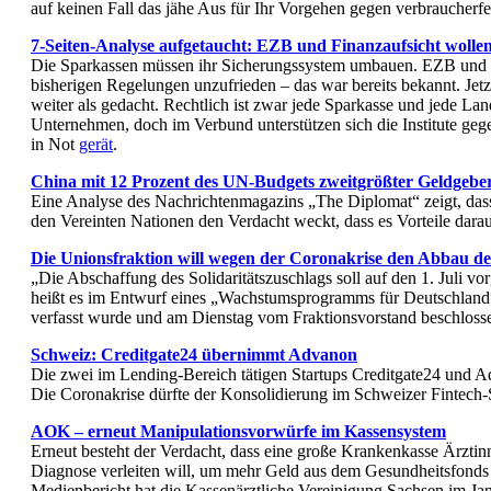
auf keinen Fall das jähe Aus für Ihr Vorgehen gegen verbraucherf
7-Seiten-Analyse aufgetaucht: EZB und Finanzaufsicht wolle
Die Sparkassen müssen ihr Sicherungssystem umbauen. EZB und 
bisherigen Regelungen unzufrieden – das war bereits bekannt. Jet
weiter als gedacht. Rechtlich ist zwar jede Sparkasse und jede La
Unternehmen, doch im Verbund unterstützen sich die Institute gege
in Not
gerät
.
China mit 12 Prozent des UN-Budgets zweitgrößter Geldgeb
Eine Analyse des Nachrichtenmagazins „The Diplomat“ zeigt, dass
den Vereinten Nationen den Verdacht weckt, dass es Vorteile dara
Die Unionsfraktion will wegen der Coronakrise den Abbau des
„Die Abschaffung des Solidaritätszuschlags soll auf den 1. Juli vo
heißt es im Entwurf eines „Wachstumsprogramms für Deutschland“
verfasst wurde und am Dienstag vom Fraktionsvorstand beschlos
Schweiz: Creditgate24 übernimmt Advanon
Die zwei im Lending-Bereich tätigen Startups Creditgate24 und 
Die Coronakrise dürfte der Konsolidierung im Schweizer Fintech
AOK – erneut Manipulationsvorwürfe im Kassensystem
Erneut besteht der Verdacht, dass eine große Krankenkasse Ärzti
Diagnose verleiten will, um mehr Geld aus dem Gesundheitsfonds 
Medienbericht hat die Kassenärztliche Vereinigung Sachsen im Janu