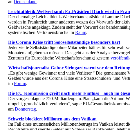
an
Deutschland
.
Leichtathletik-Weltverband: Ex-Präsident Diack wird in Fran
Der ehemalige Leichtathletik-Weltverbandspräsident Lamine Dia
werden in Frankreich unter anderem wegen des Vorwurfs der akti
Geldwäsche angeklagt. Zudem steht der Vorwurf der bandenmäßig
systematischen Vertrauensbruchs im
Raum
.
Die Corona-Krise trifft Soloselbstständige besonders hart
Jeder vierte Selbstständige ohne Mitarbeiter hält es für sehr wahrs
Monaten aufgeben zu müssen. Das geht aus der Analyse hervorgeh
Zentrum für Europäische Wirtschaftsforschung) gestern
veröffentli
Wirtschaftsjournalist Gabor Steingart warnt vor dem Rettu
„Es gibt wenige Gewinner und viele Verlierer.“ Die gemeinsame 
Geldes würde aus der Corona-Krise eine Staatsschulden- und Ver
im
Forum
.
Die EU-Kommission greift nach mehr Einfluss – auch im Ges
Der vorgeschlagene 750-Milliardenplan-Plan „kann die Art und W
umgeht, grundsätzlich verändern“, sagte EU-Gesundheitskommissa
am
Donnerstag
.
Schweiz blockiert Millionen aus dem Vatikan
Im Fall eines mutmasslichen Millionenbetrugs im Vatikan leistet 
Rechtshilfe und sperrte Gelder auf Schweizer Bankkonten. Mehr 