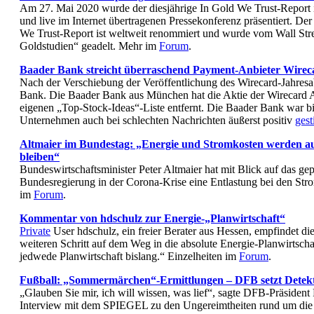
Am 27. Mai 2020 wurde der diesjährige In Gold We Trust-Report 
und live im Internet übertragenen Pressekonferenz präsentiert. Der
We Trust-Report ist weltweit renommiert und wurde vom Wall Stre
Goldstudien“ geadelt. Mehr im
Forum
.
Baader Bank streicht überraschend Payment-Anbieter Wirec
Nach der Verschiebung der Veröffentlichung des Wirecard-Jahresab
Bank. Die Baader Bank aus München hat die Aktie der Wirecard 
eigenen „Top-Stock-Ideas“-Liste entfernt. Die Baader Bank war 
Unternehmen auch bei schlechten Nachrichten äußerst positiv
ges
Altmaier im Bundestag: „Energie und Stromkosten werden a
bleiben“
Bundeswirtschaftsminister Peter Altmaier hat mit Blick auf das ge
Bundesregierung in der Corona-Krise eine Entlastung bei den Str
im
Forum
.
Kommentar von hdschulz zur Energie-„Planwirtschaft“
Private
User hdschulz, ein freier Berater aus Hessen, empfindet d
weiteren Schritt auf dem Weg in die absolute Energie-Planwirtsch
jedwede Planwirtschaft bislang.“ Einzelheiten im
Forum
.
Fußball: „Sommermärchen“-Ermittlungen – DFB setzt Detekt
„Glauben Sie mir, ich will wissen, was lief“, sagte DFB-Präsident F
Interview mit dem SPIEGEL zu den Ungereimtheiten rund um die 