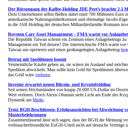
Der Börsengang der Kaffee-Holding JDE Peet’s brachte 2,3 Mi
Dem Unternehmen selbst fließen dabei rund 700 Millionen Euro zu.
amerikanische Nahrungsmittelkonzern und ehemalige Jacobs-Eige
in die JAB Holding der deutschen Milliardärsfamilie Reimann inve
Royston Carr Asset Management – FMA warnt vor Anlagebe
Die Republik Taiwan scheint ein Zentrum eines Anlagebetrugs zu s
Management ein Teil dessen? Die österreichische FMA warnt vor 
Taiwan aus operieren und einen großangelegten Anlagebetrug
beg
Betrug mit Speditionen boomt
Vermeintliche Käufer geben an, sie wären im Ausland und möchte
Spedition abwickeln. Man sollte kein Geld für Speditionen überwei
das Geld wäre
verloren
.
Investor erwartet neuen Bitcoin- und Kryptofrühling
Seit seinen Höchstständen von knapp 20.000 US-Dollar im Dezembe
Wert verloren. Doch Alexis Ohanian sieht Licht am Ende des Kryp
Dynamik am
Markt
.
Trotz BGH-Beschlüssen: Erfolgsaussichten bei Abweichung vo
Musterbelehrungen
Zusammenfassend lässt sich sagen, dass der BGH die Meinung vertr
verbraucherfreundliche EuGH-Urteil nicht auf deutsche Verträge 