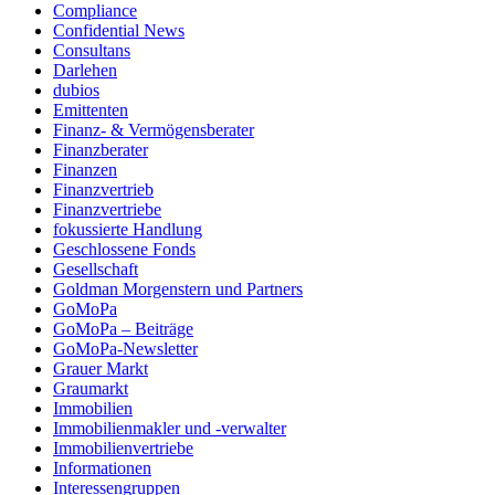
Compliance
Confidential News
Consultans
Darlehen
dubios
Emittenten
Finanz- & Vermögensberater
Finanzberater
Finanzen
Finanzvertrieb
Finanzvertriebe
fokussierte Handlung
Geschlossene Fonds
Gesellschaft
Goldman Morgenstern und Partners
GoMoPa
GoMoPa – Beiträge
GoMoPa-Newsletter
Grauer Markt
Graumarkt
Immobilien
Immobilienmakler und -verwalter
Immobilienvertriebe
Informationen
Interessengruppen