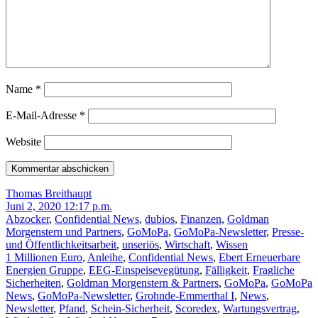
Name
*
E-Mail-Adresse
*
Website
Thomas Breithaupt
Juni 2, 2020 12:17 p.m.
Abzocker
,
Confidential News
,
dubios
,
Finanzen
,
Goldman
Morgenstern und Partners
,
GoMoPa
,
GoMoPa-Newsletter
,
Presse-
und Öffentlichkeitsarbeit
,
unseriös
,
Wirtschaft
,
Wissen
1 Millionen Euro
,
Anleihe
,
Confidential News
,
Ebert Erneuerbare
Energien Gruppe
,
EEG-Einspeisevegütung
,
Fälligkeit
,
Fragliche
Sicherheiten
,
Goldman Morgenstern & Partners
,
GoMoPa
,
GoMoPa
News
,
GoMoPa-Newsletter
,
Grohnde-Emmerthal I
,
News
,
Newsletter
,
Pfand
,
Schein-Sicherheit
,
Scoredex
,
Wartungsvertrag
,