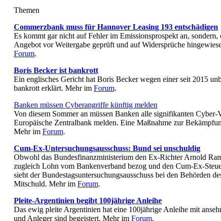
Themen
Commerzbank muss für Hannover Leasing 193 entschädigen
Es kommt gar nicht auf Fehler im Emissionsprospekt an, sondern,
Angebot vor Weitergabe geprüft und auf Widersprüche hingewiesen
Forum
.
Boris Becker ist bankrott
Ein englisches Gericht hat Boris Becker wegen einer seit 2015 un
bankrott erklärt. Mehr im
Forum
.
Banken müssen Cyberangriffe künftig melden
Von diesem Sommer an müssen Banken alle signifikanten Cyber-Vo
Europäische Zentralbank melden. Eine Maßnahme zur Bekämpfung
Mehr im
Forum
.
Cum-Ex-Untersuchungsausschuss: Bund sei unschuldig
Obwohl das Bundesfinanzministerium den Ex-Richter Arnold Rama
zugleich Lohn vom Bankenverband bezog und den Cum-Ex-Steuerb
sieht der Bundestagsuntersuchungsausschuss bei den Behörden de
Mitschuld. Mehr im
Forum
.
Pleite-Argentinien begibt 100jährige Anleihe
Das ewig pleite Argentinien hat eine 100jährige Anleihe mit ansehn
und Anleger sind begeistert. Mehr im
Forum.