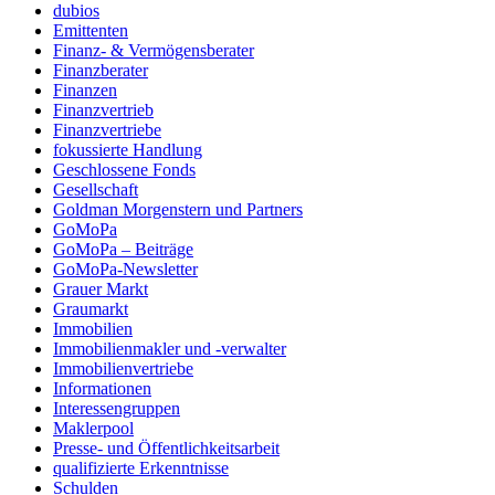
dubios
Emittenten
Finanz- & Vermögensberater
Finanzberater
Finanzen
Finanzvertrieb
Finanzvertriebe
fokussierte Handlung
Geschlossene Fonds
Gesellschaft
Goldman Morgenstern und Partners
GoMoPa
GoMoPa – Beiträge
GoMoPa-Newsletter
Grauer Markt
Graumarkt
Immobilien
Immobilienmakler und -verwalter
Immobilienvertriebe
Informationen
Interessengruppen
Maklerpool
Presse- und Öffentlichkeitsarbeit
qualifizierte Erkenntnisse
Schulden