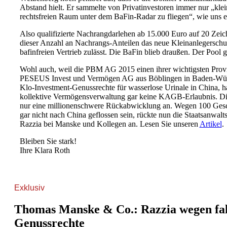
Abstand hielt. Er sammelte von Privatinvestoren immer nur „kle
rechtsfreien Raum unter dem BaFin-Radar zu fliegen“, wie uns 
Also qualifizierte Nachrangdarlehen ab 15.000 Euro auf 20 Zeich
dieser Anzahl an Nachrangs-Anteilen das neue Kleinanlegerschu
bafinfreien Vertrieb zulässt. Die BaFin blieb draußen. Der Pool g
Wohl auch, weil die PBM AG 2015 einen ihrer wichtigsten Provis
PESEUS Invest und Vermögen AG aus Böblingen in Baden-Würt
Klo-Investment-Genussrechte für wasserlose Urinale in China, hat
kollektive Vermögensverwaltung gar keine KAGB-Erlaubnis. Die
nur eine millionenschwere Rückabwicklung an. Wegen 100 Gesch
gar nicht nach China geflossen sein, rückte nun die Staatsanwaltsc
Razzia bei Manske und Kollegen an. Lesen Sie unseren
Artikel
.
Bleiben Sie stark!
Ihre Klara Roth
Exklusiv
Thomas Manske & Co.: Razzia wegen fal
Genussrechte