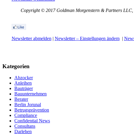
Copyright © 2017 Goldman Morgenstern & Partners LLC, Al
Newsletter abmelden
|
Newsletter – Einstellungen ändern
|
Newsl
Kategorien
Abzocker
Anleihen
Bauträger
Bauunternehmen
Berater
Berlin Jorunal
Betrugsprävention
Compliance
Confidential News
Consultans
Darlehen