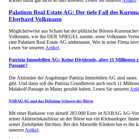
Kiener dafür gar nicht so hart arbeiten. Lesen Sie unseren
Artikel
.
Palatium Real Estate AG: Der tiefe Fall des Kursm
Eberhard Volkmann
Möglicherweise aus Scham hat der pfälzische Börsen-Kursmache
Volkmann, wie ihn DER SPIEGEL nannte, seine Volkmann Verm
eine Palatium Real Estate AG umbenannt. Wer in seine Firma investi
Lesen Sie unseren
Artikel
.
Patrizia Immobilien AG: Keine Dividende, aber 11 Millionen z
Passage?
Die Aktionäre der Augsburger Patrizia Immobilien AG sind sauer,
gibt. Und dann soll die Patrizia Grundinvest auch noch 11 Millione
Malakoff-Passage in Mainz gezahlt haben. Lesen Sie unseren
Arti
NABAG AG und das Delisting-Schwert der Börse
Mit einer Barkasse von aktuell 283.000 Euro ist NABAG AG-Vors
seiner Aktieneinkaufstour an der Börse nur ein Kleinanleger. Imme
seiner Zielobjekte fürchten. Bei den Marseille Klinken hat es ihn k
unseren
Artikel
.