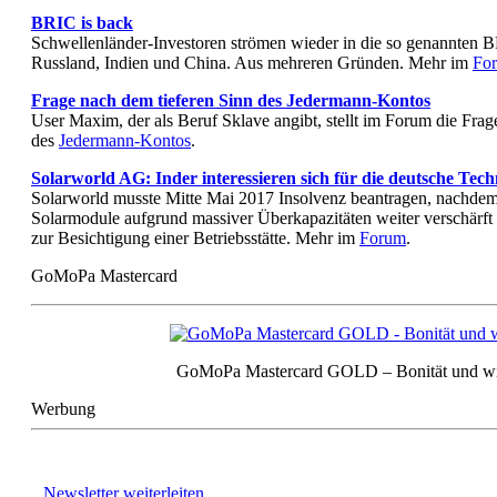
BRIC is back
Schwellenländer-Investoren strömen wieder in die so genannten B
Russland, Indien und China. Aus mehreren Gründen. Mehr im
Fo
Frage nach dem tieferen Sinn des Jedermann-Kontos
User Maxim, der als Beruf Sklave angibt, stellt im Forum die Frag
des
Jedermann-Kontos
.
Solarworld AG: Inder interessieren sich für die deutsche Tech
Solarworld musste Mitte Mai 2017 Insolvenz beantragen, nachdem s
Solarmodule aufgrund massiver Überkapazitäten weiter verschärft
zur Besichtigung einer Betriebsstätte. Mehr im
Forum
.
GoMoPa Mastercard
GoMoPa Mastercard GOLD – Bonität und w
Werbung
Newsletter weiterleiten