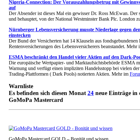
Nigeria-Connection: Der Vorauszahlungsbetrug mit Gewinnve
auf
Der Absender ist dieses Mal ein gewisser Dr. Ross McEwan. Der s
und behauptet, von der National Westminster Bank Plc. London z
Nürnberger Lebensversicherung musste Niederlage gegen den
einstecken
Der Bund der Versicherten hat 14 Klauseln aus fondsgebundenen R
Rentenversicherungen des Lebensversicherers beanstandet. Mehr
ESMA beschränkt den Handel vieler Aktien auf den Dark-Poo
Die europäische Wertpapier- und Marktaufsichtsbehörde ESMA mac
Warnung und verfügt einen impliziten Handelsstopp bei vielen der 
Trading-Plattformen ( Dark Pools) notierten Aktien. Mehr im
Foru
Warnliste
Es befinden sich diesen Monat
2
4
neue Einträge in
GoMoPa Mastercard
GoMoPa Mastercard GOLD – Bonität und wissen