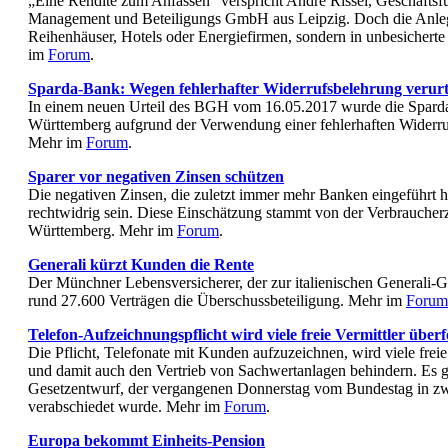
„Eine Rendite zum Anfassen“ verspricht Andre Rissel, Geschäftsf
Management und Beteiligungs GmbH aus Leipzig. Doch die Anleger
Reihenhäuser, Hotels oder Energiefirmen, sondern in unbesichert
im
Forum
.
Sparda-Bank: Wegen fehlerhafter Widerrufsbelehrung verurte
In einem neuen Urteil des BGH vom 16.05.2017 wurde die Spar
Württemberg aufgrund der Verwendung einer fehlerhaften Widerruf
Mehr im
Forum
.
Sparer vor negativen Zinsen schützen
Die negativen Zinsen, die zuletzt immer mehr Banken eingeführt 
rechtwidrig sein. Diese Einschätzung stammt von der Verbraucher
Württemberg. Mehr im
Forum
.
Generali kürzt Kunden die Rente
Der Münchner Lebensversicherer, der zur italienischen Generali-Gr
rund 27.600 Verträgen die Überschussbeteiligung. Mehr im
Forum
Telefon-Aufzeichnungspflicht wird viele freie Vermittler über
Die Pflicht, Telefonate mit Kunden aufzuzeichnen, wird viele freie
und damit auch den Vertrieb von Sachwertanlagen behindern. Es
Gesetzentwurf, der vergangenen Donnerstag vom Bundestag in zwe
verabschiedet wurde. Mehr im
Forum
.
Europa bekommt Einheits-Pension