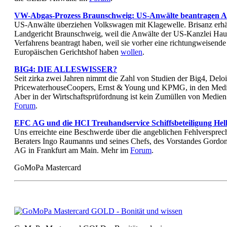
VW-Abgas-Prozess Braunschweig: US-Anwälte beantragen A
US-Anwälte überziehen Volkswagen mit Klagewelle. Brisanz erhäl
Landgericht Braunschweig, weil die Anwälte der US-Kanzlei Haus
Verfahrens beantragt haben, weil sie vorher eine richtungweisen
Europäischen Gerichtshof haben
wollen
.
BIG4: DIE ALLESWISSER?
Seit zirka zwei Jahren nimmt die Zahl von Studien der Big4, Delo
PricewaterhouseCoopers, Ernst & Young und KPMG, in den Medie
Aber in der Wirtschaftsprüfordnung ist kein Zumüllen von Medie
Forum
.
EFC AG und die HCI Treuhandservice Schiffsbeteiligung Hel
Uns erreichte eine Beschwerde über die angeblichen Fehlversprec
Beraters Ingo Raumanns und seines Chefs, des Vorstandes Gordo
AG in Frankfurt am Main. Mehr im
Forum
.
GoMoPa Mastercard