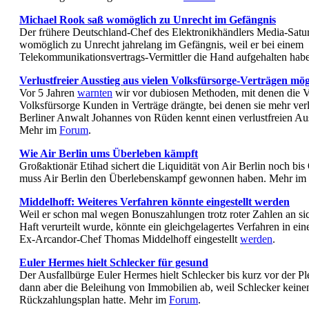
Michael Rook saß womöglich zu Unrecht im Gefängnis
Der frühere Deutschland-Chef des Elektronikhändlers Media-Satu
womöglich zu Unrecht jahrelang im Gefängnis, weil er bei einem
Telekommunikationsvertrags-Vermittler die Hand aufgehalten hab
Verlustfreier Ausstieg aus vielen Volksfürsorge-Verträgen mög
Vor 5 Jahren
warnten
wir vor dubiosen Methoden, mit denen die Ve
Volksfürsorge Kunden in Verträge drängte, bei denen sie mehr ver
Berliner Anwalt Johannes von Rüden kennt einen verlustfreien Au
Mehr im
Forum
.
Wie Air Berlin ums Überleben kämpft
Großaktionär Etihad sichert die Liquidität von Air Berlin noch bi
muss Air Berlin den Überlebenskampf gewonnen haben. Mehr im
Middelhoff: Weiteres Verfahren könnte eingestellt werden
Weil er schon mal wegen Bonuszahlungen trotz roter Zahlen an sich
Haft verurteilt wurde, könnte ein gleichgelagertes Verfahren in ei
Ex-Arcandor-Chef Thomas Middelhoff eingestellt
werden
.
Euler Hermes hielt Schlecker für gesund
Der Ausfallbürge Euler Hermes hielt Schlecker bis kurz vor der Ple
dann aber die Beleihung von Immobilien ab, weil Schlecker keine
Rückzahlungsplan hatte. Mehr im
Forum
.