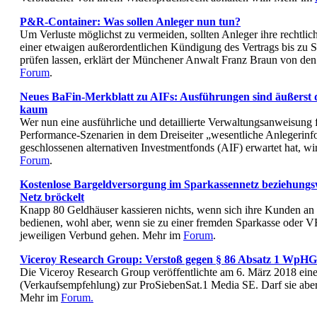
P&R-Container: Was sollen Anleger nun tun?
Um Verluste möglichst zu vermeiden, sollten Anleger ihre rechtli
einer etwaigen außerordentlichen Kündigung des Vertrags bis zu 
prüfen lassen, erklärt der Münchener Anwalt Franz Braun von 
Forum
.
Neues BaFin-Merkblatt zu AIFs: Ausführungen sind äußerst d
kaum
Wer nun eine ausführliche und detaillierte Verwaltungsanweisung 
Performance-Szenarien in dem Dreiseiter „wesentliche Anlegerinf
geschlossenen alternativen Investmentfonds (AIF) erwartet hat, wi
Forum
.
Kostenlose Bargeldversorgung im Sparkassennetz beziehungs
Netz bröckelt
Knapp 80 Geldhäuser kassieren nichts, wenn sich ihre Kunden an
bedienen, wohl aber, wenn sie zu einer fremden Sparkasse oder
jeweiligen Verbund gehen. Mehr im
Forum
.
Viceroy Research Group: Verstoß gegen § 86 Absatz 1 WpHG
Die Viceroy Research Group veröffentlichte am 6. März 2018 ei
(Verkaufsempfehlung) zur ProSiebenSat.1 Media SE. Darf sie aber 
Mehr im
Forum.