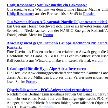
Uhlig Resonance (Naturkosmetik) ein Fakeshop?
Uns erreichte eine Warnung vor dem Online-Händler Mathias Uhl
Uhlig Resonance
aus der Breitscheidstraße 45 in
Dresden
.
Jan Warstat (Nasco AG, vormals Nordic Oil) antwortet nicht?
Ein User aus Hessen beschwert sich, dass er als Investor keine An
Seevetal in Niedersachsen von der NASCO Energie & Rohstoff A
Fonds) erhält. Mehr im
Forum
.
Anwalt gesucht gegen Oltmann Gruppe Dachfonds Nr. 3 und V
Kuckertz
Eine Userin aus Hessen sucht einen erfahrenen Anwalt gegen di
Dachfonds Nr. 3 GmbH & Co KG aus Leer im ostfriesischen Niede
Ralf Kuckertz aus Würzburg in Bayern. Lesen Sie mal,
warum
.
Urlaubsgeld für die Hypo Alpe Adria-Investoren
Die Heta, die Abwicklungsgesellschaft der früheren Kärntner Land
diesen Jahres 5,8 Milliarden Euro aus ihren Verwertungserlösen 
lesen Sie im
Forum
.
Ölpreis fällt weiter – POC-Anleger sind verunsichert
Nachdem das Berliner Emissionshaus Proven Oil Canada Energy
nunmehr von einem Restart der von ihm aufgelegten sechs POC Fon
Anleger, die sich fehlerhaft beraten fühlen, vom fallenden Ölpreis 
die CLLB-Anwälte im
Forum
.