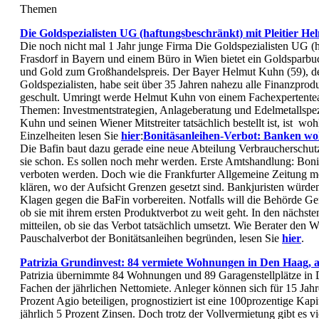
Themen
Die Goldspezialisten UG (haftungsbeschränkt) mit Pleitier He
Die noch nicht mal 1 Jahr junge Firma Die Goldspezialisten UG (
Frasdorf in Bayern und einem Büro in Wien bietet ein Goldsparbu
und Gold zum Großhandelspreis. Der Bayer Helmut Kuhn (59), de
Goldspezialisten, habe seit über 35 Jahren nahezu alle Finanzprod
geschult. Umringt werde Helmut Kuhn von einem Fachexpertente
Themen: Investmentstrategien, Anlageberatung und Edelmetallspez
Kuhn und seinen Wiener Mitstreiter tatsächlich bestellt ist, ist wo
Einzelheiten lesen Sie
hier
:
Bonitäsanleihen-Verbot: Banken wo
Die Bafin baut dazu gerade eine neue Abteilung Verbraucherschutz
sie schon. Es sollen noch mehr werden. Erste Amtshandlung: Bonit
verboten werden. Doch wie die Frankfurter Allgemeine Zeitung m
klären, wo der Aufsicht Grenzen gesetzt sind. Bankjuristen würden
Klagen gegen die BaFin vorbereiten. Notfalls will die Behörde Ger
ob sie mit ihrem ersten Produktverbot zu weit geht. In den nächst
mitteilen, ob sie das Verbot tatsächlich umsetzt. Wie Berater den 
Pauschalverbot der Bonitätsanleihen begründen, lesen Sie
hier
.
Patrizia Grundinvest: 84 vermiete Wohnungen in Den Haag, ab
Patrizia übernimmte 84 Wohnungen und 89 Garagenstellplätze in
Fachen der jährlichen Nettomiete. Anleger können sich für 15 Jah
Prozent Agio beteiligen, prognostiziert ist eine 100prozentige Kap
jährlich 5 Prozent Zinsen. Doch trotz der Vollvermietung gibt es v