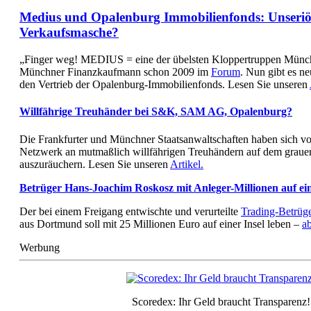
Medius und Opalenburg Immobilienfonds: Unseriö
Verkaufsmasche?
„Finger weg! MEDIUS = eine der übelsten Kloppertruppen Münch
Münchner Finanzkaufmann schon 2009 im
Forum
. Nun gibt es n
den Vertrieb der Opalenburg-Immobilienfonds. Lesen Sie unseren
Willfährige Treuhänder bei S&K, SAM AG, Opalenburg?
Die Frankfurter und Münchner Staatsanwaltschaften haben sich 
Netzwerk an mutmaßlich willfährigen Treuhändern auf dem graue
auszuräuchern. Lesen Sie unseren
Artikel.
Betrüger Hans-Joachim Roskosz mit Anleger-Millionen auf ein
Der bei einem Freigang entwischte und verurteilte
Trading-Betrüg
aus Dortmund soll mit 25 Millionen Euro auf einer Insel leben –
a
Werbung
Scoredex: Ihr Geld braucht Transparenz!