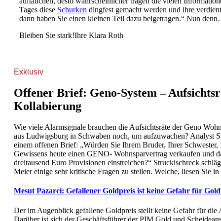
auftauchen, desto wahrscheinlicher tragen die vielen Information
Tages diese
Schurken
dingfest gemacht werden und ihre verdient
dann haben Sie einen kleinen Teil dazu beigetragen.“ Nun den
Bleiben Sie stark!Ihre Klara Roth
Exklusiv
Offener Brief: Geno-System – Aufsichtsr
Kollabierung
Wie viele Alarmsignale brauchen die Aufsichtsräte der Geno Wo
aus Ludwigsburg in Schwaben noch, um aufzuwachen? Analyst Str
einem offenen Brief: „Würden Sie Ihrem Bruder, Ihrer Schwester,
Gewissens heute einen GENO- Wohnsparvertrag verkaufen und da
dreitausend Euro Provisionen einstreichen?“ Struckischreck schlä
Meier einige sehr kritische Fragen zu stellen. Welche, liesen Sie 
Mesut Pazarci: Gefallener Goldpreis ist keine Gefahr für Gold
Der im Augenblick gefallene Goldpreis stellt keine Gefahr für die 
Darüber ist sich der Geschäftsführer der PIM Gold und Scheidea