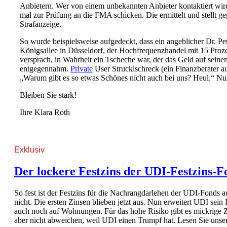
Anbietern. Wer von einem unbekannten Anbieter kontaktiert wird
mal zur Prüfung an die FMA schicken. Die ermittelt und stellt ge
Strafanzeige.
So wurde beispielsweise aufgedeckt, dass ein angeblicher Dr. Pet
Königsallee in Düsseldorf, der Hochfrequenzhandel mit 15 Proz
versprach, in Wahrheit ein Tscheche war, der das Geld auf seine
entgegennahm.
Private
User Struckischreck (ein Finanzberater 
„Warum gibt es so etwas Schönes nicht auch bei uns? Heul.“ 
Bleiben Sie stark!
Ihre Klara Roth
Exklusiv
Der lockere Festzins der UDI-Festzins-F
So fest ist der Festzins für die Nachrangdarlehen der UDI-Fonds
nicht. Die ersten Zinsen blieben jetzt aus. Nun erweitert UDI sei
auch noch auf Wohnungen. Für das hohe Risiko gibt es mickrige 
aber nicht abweichen, weil UDI einen Trumpf hat. Lesen Sie unse