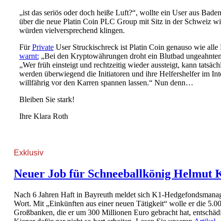
„ist das seriös oder doch heiße Luft?“, wollte ein User aus Bad
über die neue Platin Coin PLC Group mit Sitz in der Schweiz w
würden vielversprechend klingen.
Für
Private
User Struckischreck ist Platin Coin genauso wie al
warnt:
„Bei den Kryptowährungen droht ein Blutbad ungeahnte
„Wer früh einsteigt und rechtzeitig wieder aussteigt, kann tatsäc
werden überwiegend die Initiatoren und ihre Helfershelfer im Inte
willfährig vor den Karren spannen lassen.“ Nun denn…
Bleiben Sie stark!
Ihre Klara Roth
Exklusiv
Neuer Job für Schneeballkönig Helmut 
Nach 6 Jahren Haft in Bayreuth meldet sich K1-Hedgefondsmana
Wort. Mit „Einkünften aus einer neuen Tätigkeit“ wolle er die 5.0
Großbanken, die er um 300 Millionen Euro gebracht hat, entschädi