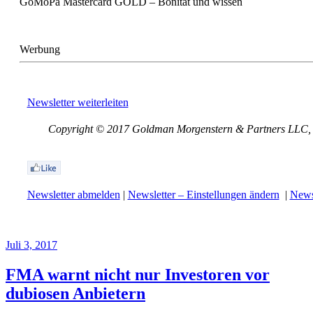
GoMoPa Mastercard GOLD – Bonität und wissen
Werbung
Newsletter weiterleiten
Copyright © 2017 Goldman Morgenstern & Partners LLC, Al
Newsletter abmelden
|
Newsletter – Einstellungen ändern
|
Newsl
Juli 3, 2017
FMA warnt nicht nur Investoren vor
dubiosen Anbietern