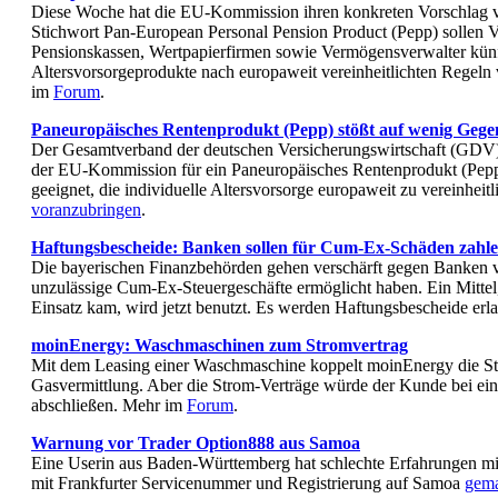
Diese Woche hat die EU-Kommission ihren konkreten Vorschlag 
Stichwort Pan-European Personal Pension Product (Pepp) sollen 
Pensionskassen, Wertpapierfirmen sowie Vermögensverwalter künf
Altersvorsorgeprodukte nach europaweit vereinheitlichten Regeln
im
Forum
.
Paneuropäisches Rentenprodukt (Pepp) stößt auf wenig Gege
Der Gesamtverband der deutschen Versicherungswirtschaft (GDV) 
der EU-Kommission für ein Paneuropäisches Rentenprodukt (Pepp)
geeignet, die individuelle Altersvorsorge europaweit zu vereinheit
voranzubringen
.
Haftungsbescheide: Banken sollen für Cum-Ex-Schäden zahl
Die bayerischen Finanzbehörden gehen verschärft gegen Banken vo
unzulässige Cum-Ex-Steuergeschäfte ermöglicht haben. Ein Mittel,
Einsatz kam, wird jetzt benutzt. Es werden Haftungsbescheide er
moinEnergy: Waschmaschinen zum Stromvertrag
Mit dem Leasing einer Waschmaschine koppelt moinEnergy die S
Gasvermittlung. Aber die Strom-Verträge würde der Kunde bei ei
abschließen. Mehr im
Forum
.
Warnung vor Trader Option888 aus Samoa
Eine Userin aus Baden-Württemberg hat schlechte Erfahrungen m
mit Frankfurter Servicenummer und Registrierung auf Samoa
gem