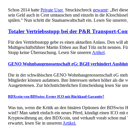
Schon 2014 hatte
Private User
Struckischreck
gewarnt
: „Bei die
sein Geld auch in Cent umtauschen und einzeln in die Kloschüssel
spülen.“ Nun schritt die Staatsanwaltschaft ein. Lesen Sie unseren
Totaler Vertriebsstopp bei der P&R Transport-C
Für den Vertriebsstopp gebe es einen aktuellen Anlass. Den will 
Multigeschäftsführer Martin Ebben aus Bad Tölz nicht nennen. F
Stopp keine Überraschung. Lesen Sie unseren
Artikel
.
GENO Wohnbaugenossenschaft eG: BGH verhindert Ausblute
Die in der schwäbischen GENO Wohnbaugenossenschaft eG mehrh
Mitglieder können aufatmen. Ihre Interessen stehen höher als die 
Ausgetretenen. Zur höchstrichterlichen Entscheidung lesen Sie un
BDXcoin von BDSwiss: Erster ICO mit Rückkauf-Garantie?
Was tun, wenn die Kritik an den binären Optionen der BDSwiss 
wird? Man sattelt einfach ein neues Pferd, kündigt einen ICO mit 
Kryptowährung an, den BDXcoin, und verkauft vorab schon mal 
erwartet, lesen Sie in unserem
Artikel.