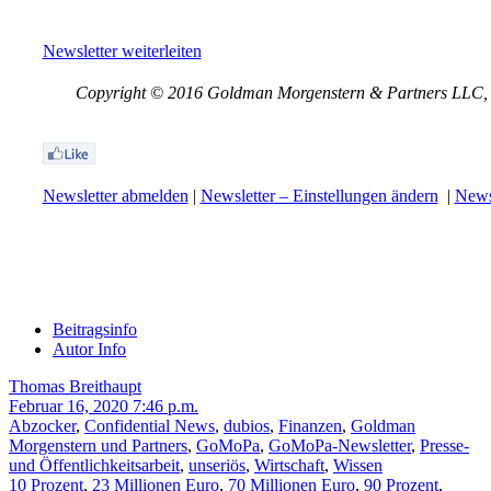
Newsletter weiterleiten
Copyright © 2016 Goldman Morgenstern & Partners LLC, Al
Newsletter abmelden
|
Newsletter – Einstellungen ändern
|
Newsl
Beitragsinfo
Autor Info
Thomas Breithaupt
Februar 16, 2020 7:46 p.m.
Abzocker
,
Confidential News
,
dubios
,
Finanzen
,
Goldman
Morgenstern und Partners
,
GoMoPa
,
GoMoPa-Newsletter
,
Presse-
und Öffentlichkeitsarbeit
,
unseriös
,
Wirtschaft
,
Wissen
10 Prozent
,
23 Millionen Euro
,
70 Millionen Euro
,
90 Prozent
,