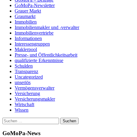
GoMoPa-Newsletter
Grauer Markt
Graumarkt
Immobilien
Immobilienmakler und -verwalter
Immobilienvertriebe
Informationen
Interessengruppen
Maklerpool
Presse- und Öffentlichkeitsarbeit
qualifizierte Erkenntnisse
Schulden
Transparenz
Uncategorized
unseriös
Vermögensverwalter
Versicherung
Versicherungsmakler
Wirtschaft
Wissen
Suchen
nach:
GoMoPa-News