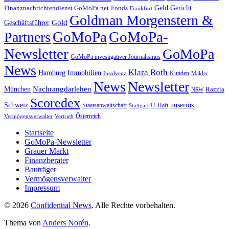
Geld
Gericht
Finanznachrichtendienst GoMoPa.net
Fonds
Frankfurt
Goldman Morgenstern &
Gold
Geschäftsführer
GoMoPa
GoMoPa-
Partners
Newsletter
GoMoPa
GoMoPa investigativer Journalismus
News
Klara Roth
Hamburg
Immobilien
Kunden
Insolvenz
Makler
News
Newsletter
Nachrangdarlehen
München
Razzia
NRW
Scoredex
unseriös
Schweiz
Staatsanwaltschaft
Stuttgart
U-Haft
Vermögensverwalter
Österreich
Vertrieb
Startseite
GoMoPa-Newsletter
Grauer Markt
Finanzberater
Bauträger
Vermögensverwalter
Impressum
© 2026
Confidential News
. Alle Rechte vorbehalten.
Thema von
Anders Norén
.