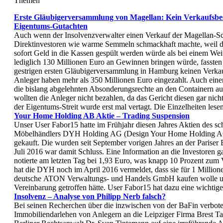
Themen
Erste Gläubigerversammlung von Magellan: Kein Verkaufsbes
Eigentums-Gutachten
Auch wenn der Insolvenzverwalter einen Verkauf der Magellan-Sc
Direktinvestoren wie warme Semmeln schmackhaft machte, weil 
sofort Geld in die Kassen gespült werden würde als bei einem Weit
lediglich 130 Millionen Euro an Gewinnen bringen würde, fassten 
gestrigen ersten Gläubigerversammlung in Hamburg keinen Verkau
Anleger haben mehr als 350 Millionen Euro eingezahlt. Auch eine
die bislang abgelehnten Absonderungsrechte an den Containern au
wollten die Anleger nicht bezahlen, da das Gericht diesen gar nic
der Eigentums-Streit wurde erst mal vertagt. Die Einzelheiten lese
Your Home Holding AB Aktie – Trading Suspension
Unser User Fabor15 hatte im Frühjahr diesen Jahres Aktien des s
Möbelhändlers DYH Holding AG (Design Your Home Holding A
gekauft. Die wurden seit September vorigen Jahres an der Pariser
Juli 2016 war damit Schluss. Eine Information an die Investoren ga
notierte am letzten Tag bei 1,93 Euro, was knapp 10 Prozent zum
hat die DYH noch im April 2016 vermeldet, dass sie für 1 Million
deutsche ATON Verwaltungs- und Handels GmbH kaufen wolle u
Vereinbarung getroffen hätte. User Fabor15 hat dazu eine wichtig
Insolvenz – Analyse von Philipp Nerb falsch?
Bei seinen Recherchen über die inzwischen von der BaFin verbo
Immobiliendarlehen von Anlegern an die Leipziger Firma Brest T