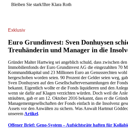
Bleiben Sie stark!Ihre Klara Roth
Exklusiv
Euro Grundinvest: Sven Donhuysen schi
Treuhänderin und Manager in die Insolv
Gründer Malter Hartwieg sei angeblich schuld, dass zwischen de
Immobilienfonds der Euro Grundinvest AG die eingezahlten 70 Mi
Kommanditkapital und 23 Millionen Euro an Genussrechten wohl 
hergeschoben worden seien. 90 Prozent der Gelder seien weg, gab
Sven Donhuysen auf den Gesellschafterversammlungen der Fonds b
bekannt. Eigentlich wollte er die Fonds liquidieren und den Anleg
wenn sie dafür auf Klagen verzichten würden. Doch weil die Anle
sträubten, gab er am 12. Oktober 2016 bekannt, dass er die Gründ
Managementgesellschaften der Fonds einfach in die Insolvenz gesc
Assets vor den Anwälten zu sichern. Was Anwalt Hartmut Göddecke
unserem
Artikel
.
Offener Brief: Geno-System – Aufsichtsräte haften für Kollab