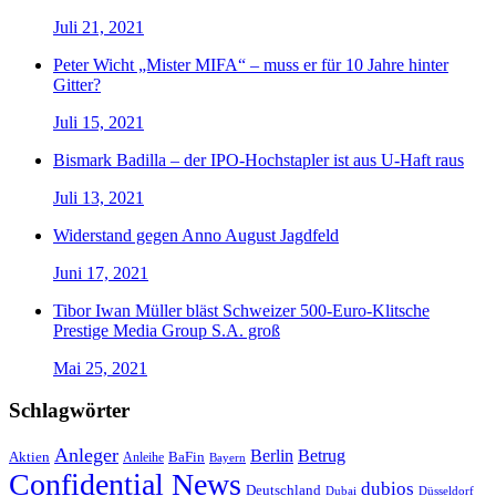
Juli 21, 2021
Peter Wicht „Mister MIFA“ – muss er für 10 Jahre hinter
Gitter?
Juli 15, 2021
Bismark Badilla – der IPO-Hochstapler ist aus U-Haft raus
Juli 13, 2021
Widerstand gegen Anno August Jagdfeld
Juni 17, 2021
Tibor Iwan Müller bläst Schweizer 500-Euro-Klitsche
Prestige Media Group S.A. groß
Mai 25, 2021
Schlagwörter
Anleger
Berlin
Betrug
Aktien
BaFin
Anleihe
Bayern
Confidential News
dubios
Deutschland
Dubai
Düsseldorf