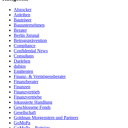
Abzocker
Anleihen
Bauträger
Bauunternehmen
Berater
Berlin Jorunal
Betrugsprävention
Compliance
Confidential News
Consultans
Darlehen
dubios
Emittenten
Finanz- & Vermögensberater
Finanzberater
Finanzen
Finanzvertrieb
Finanzvertriebe
fokussierte Handlung
Geschlossene Fonds
Gesellschaft
Goldman Morgenstern und Partners
GoMoPa
GoMoPa – Beiträge