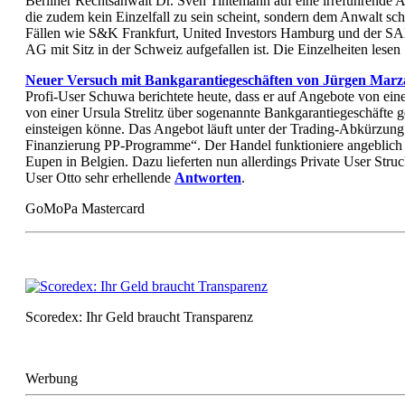
Berliner Rechtsanwalt Dr. Sven Tintemann auf eine irreführende 
die zudem kein Einzelfall zu sein scheint, sondern dem Anwalt sc
Fällen wie S&K Frankfurt, United Investors Hamburg und der
AG mit Sitz in der Schweiz aufgefallen ist. Die Einzelheiten lesen
Neuer Versuch mit Bankgarantiegeschäften von Jürgen Marza
Profi-User Schuwa berichtete heute, dass er auf Angebote von e
von einer Ursula Strelitz über sogenannte Bankgarantiegeschäfte ge
einsteigen könne. Das Angebot läuft unter der Trading-Abkürzung
Finanzierung PP-Programme“. Der Handel funktioniere angeblich ü
Eupen in Belgien. Dazu lieferten nun allerdings Private User Str
User Otto sehr erhellende
Antworten
.
GoMoPa Mastercard
Scoredex: Ihr Geld braucht Transparenz
Werbung