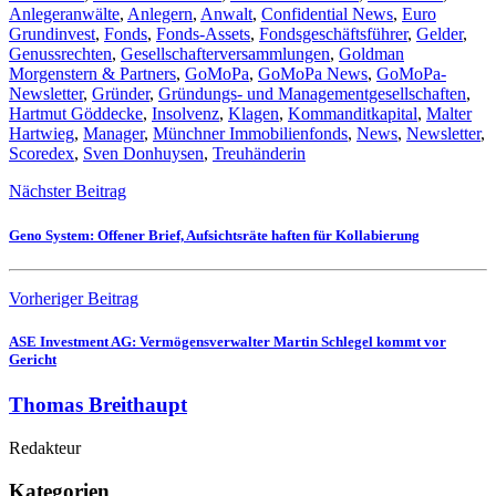
Anlegeranwälte
,
Anlegern
,
Anwalt
,
Confidential News
,
Euro
Grundinvest
,
Fonds
,
Fonds-Assets
,
Fondsgeschäftsführer
,
Gelder
,
Genussrechten
,
Gesellschafterversammlungen
,
Goldman
Morgenstern & Partners
,
GoMoPa
,
GoMoPa News
,
GoMoPa-
Newsletter
,
Gründer
,
Gründungs- und Managementgesellschaften
,
Hartmut Göddecke
,
Insolvenz
,
Klagen
,
Kommanditkapital
,
Malter
Hartwieg
,
Manager
,
Münchner Immobilienfonds
,
News
,
Newsletter
,
Scoredex
,
Sven Donhuysen
,
Treuhänderin
Nächster Beitrag
Geno System: Offener Brief, Aufsichtsräte haften für Kollabierung
Vorheriger Beitrag
ASE Investment AG: Vermögensverwalter Martin Schlegel kommt vor
Gericht
Thomas Breithaupt
Redakteur
Kategorien