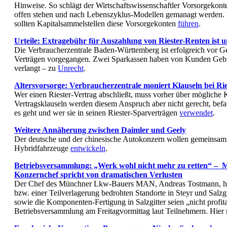
Hinweise. So schlägt der Wirtschaftswissenschaftler Vorsorgekont
offen stehen und nach Lebenszyklus-Modellen gemanagt werden. U
sollten Kapitalsammelstellen diese Vorsorgekonten
führen
.
Urteile: Extragebühr für Auszahlung von Riester-Renten ist u
Die Verbraucherzentrale Baden-Württemberg ist erfolgreich vor Ge
Verträgen vorgegangen. Zwei Sparkassen haben von Kunden Geb
verlangt – zu
Unrecht
.
Altersvorsorge: Verbraucherzentrale moniert Klauseln bei Ri
Wer einen Riester-Vertrag abschließt, muss vorher über mögliche 
Vertragsklauseln werden diesem Anspruch aber nicht gerecht, be
es geht und wer sie in seinen Riester-Sparverträgen
verwendet
.
Weitere Annäherung zwischen Daimler und Geely
Der deutsche und der chinesische Autokonzern wollen gemeinsam
Hybridfahrzeuge
entwickeln
.
Betriebsversammlung: „Werk wohl nicht mehr zu retten“ –
Konzernchef spricht von dramatischen Verlusten
Der Chef des Münchner Lkw-Bauers MAN, Andreas Tostmann, hat
bzw. einer Teilverlagerung bedrohten Standorte in Steyr und Sal
sowie die Komponenten-Fertigung in Salzgitter seien „nicht profita
Betriebsversammlung am Freitagvormittag laut Teilnehmern. Hie