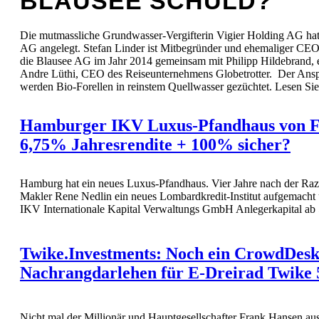
BLAUSEE SCHULD?
Die mutmassliche Grundwasser-Vergifterin Vigier Holding AG hat 
AG angelegt. Stefan Linder ist Mitbegründer und ehemaliger C
die Blausee AG im Jahr 2014 gemeinsam mit Philipp Hildebrand, 
Andre Lüthi, CEO des Reiseunternehmens Globetrotter. Der Ansp
werden Bio-Forellen in reinstem Quellwasser gezüchtet. Lesen Si
Hamburger IKV Luxus-Pfandhaus von F
6,75% Jahresrendite + 100% sicher?
Hamburg hat ein neues Luxus-Pfandhaus. Vier Jahre nach der Ra
Makler Rene Nedlin ein neues Lombardkredit-Institut aufgemacht
IKV Internationale Kapital Verwaltungs GmbH Anlegerkapital ab 
Twike.Investments: Noch ein CrowdDes
Nachrangdarlehen für E-Dreirad Twike 
Nicht mal der Millionär und Hauptgesellschafter Frank Hansen au