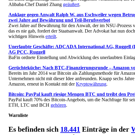
Alibaba-Chef Daniel Zhang
geäußert
.
Anklage gegen Anwalt Ralph W. aus Eschweiler wegen Betrugs 
zwei Jahre auf Bewäh­rung und Teil-Berufs­verbot
Zwei Jahre auf Bewährung für den Anwalt, der im NSU-Prozess v
das es nie gab, fordert der Staatsanwalt. Der Advokat hat nun doc
wichtigen Hinweis
erteilt
.
Unerlaubte Geschäfte: ADCADA International AG, Ruggell 
AG PCC, Ruggell
BaFin ordnete Einstellung und Abwicklung des unerlaubten Einlag
Gerüchteküche: Nach BTC-Finanzierungsrunde – Amazon vo
Bereits im Jahr 2014 war Bitcoin als Zahlungsmethode für Amazo
Unternehmen nicht mit dieser Idee anfreunden. Knapp sechs Jahre 
Amazon, erneut in Kontakt mit der
Kryptowährung
.
Bitcoin: PayPal kauft riesige Mengen BTC und treibt den Pre
PayPal kauft 70% des Bitcoin-Angebots, um die Nachfrage für sei
ETH, LTC und BCH
gehören
.
Warnliste
Es befinden sich
18.441
Einträge in der
W