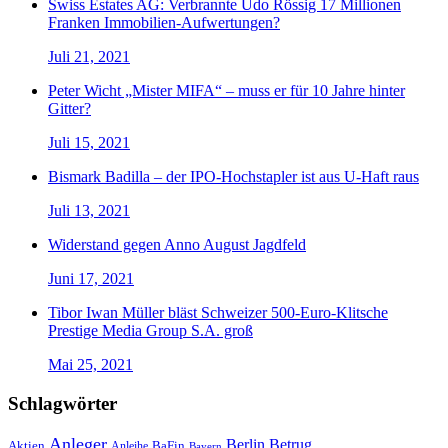
Swiss Estates AG: Verbrannte Udo Rössig 17 Millionen
Franken Immobilien-Aufwertungen?
Juli 21, 2021
Peter Wicht „Mister MIFA“ – muss er für 10 Jahre hinter
Gitter?
Juli 15, 2021
Bismark Badilla – der IPO-Hochstapler ist aus U-Haft raus
Juli 13, 2021
Widerstand gegen Anno August Jagdfeld
Juni 17, 2021
Tibor Iwan Müller bläst Schweizer 500-Euro-Klitsche
Prestige Media Group S.A. groß
Mai 25, 2021
Schlagwörter
Anleger
Berlin
Betrug
Aktien
BaFin
Anleihe
Bayern