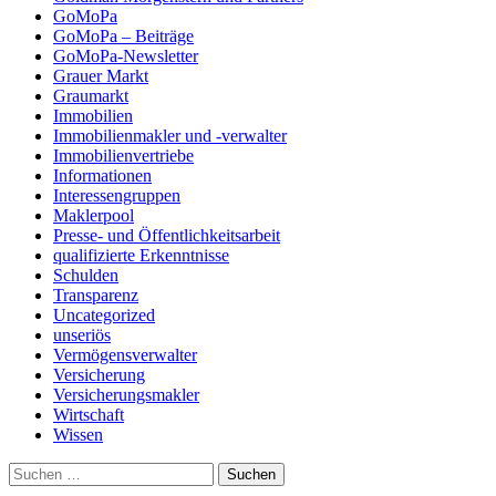
GoMoPa
GoMoPa – Beiträge
GoMoPa-Newsletter
Grauer Markt
Graumarkt
Immobilien
Immobilienmakler und -verwalter
Immobilienvertriebe
Informationen
Interessengruppen
Maklerpool
Presse- und Öffentlichkeitsarbeit
qualifizierte Erkenntnisse
Schulden
Transparenz
Uncategorized
unseriös
Vermögensverwalter
Versicherung
Versicherungsmakler
Wirtschaft
Wissen
Suchen
nach: