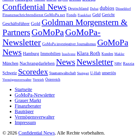
Confidential News
dubios
Deutschland
Dubai
Düsseldorf
Geld
Gericht
Finanznachrichtendienst GoMoPa.net
Fonds
Frankfurt
Goldman Morgenstern &
Gold
Geschäftsführer
GoMoPa
GoMoPa-
Partners
Newsletter
GoMoPa
GoMoPa investigativer Journalismus
News
Klara Roth
Hamburg
Immobilien
Kunden
Insolvenz
Makler
News
Newsletter
Nachrangdarlehen
München
Razzia
NRW
Scoredex
unseriös
Schweiz
Staatsanwaltschaft
Stuttgart
U-Haft
Vermögensverwalter
Österreich
Vertrieb
Startseite
GoMoPa-Newsletter
Grauer Markt
Finanzberater
Bauträger
Vermögensverwalter
Impressum
© 2026
Confidential News
. Alle Rechte vorbehalten.