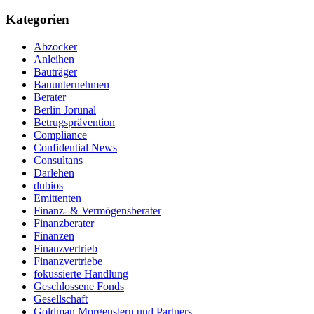
Kategorien
Abzocker
Anleihen
Bauträger
Bauunternehmen
Berater
Berlin Jorunal
Betrugsprävention
Compliance
Confidential News
Consultans
Darlehen
dubios
Emittenten
Finanz- & Vermögensberater
Finanzberater
Finanzen
Finanzvertrieb
Finanzvertriebe
fokussierte Handlung
Geschlossene Fonds
Gesellschaft
Goldman Morgenstern und Partners