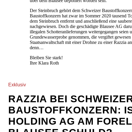
über dem Blausee deponiert worden sein.
Der Steinbruch gehört dem Schweizer Baustoffkonzer
Baustoffkonzern hat zwar im Sommer 2020 tausend To
dem Steinbruch entfernt und anschließend eine saube
nachgewiesen. Doch die geschädigte Blausee AG darun
illegalen Schotteranlieferungen weitergegangen seien 
Grundewasserprobe genommen, die vergiftet gewesen s
Staatsanwaltschaft mit einer Drohne zu einer Razzia a
denn…
Bleiben Sie stark!
Ihre Klara Roth
Exklusiv
RAZZIA BEI SCHWEIZE
BAUSTOFFKONZERN: IST
HOLDING AG AM FOREL