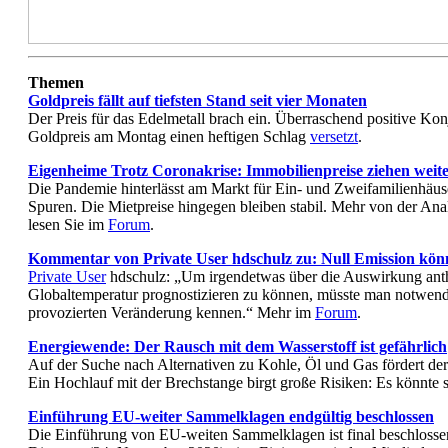
Themen
Goldpreis fällt auf tiefsten Stand seit vier Monaten
Der Preis für das Edelmetall brach ein. Überraschend positive K
Goldpreis am Montag einen heftigen Schlag
versetzt
.
Eigenheime Trotz Coronakrise: Immobilienpreise ziehen weite
Die Pandemie hinterlässt am Markt für Ein- und Zweifamilienhä
Spuren. Die Mietpreise hingegen bleiben stabil. Mehr von der An
lesen Sie im
Forum
.
Kommentar von Private User hdschulz zu: Null Emission kön
Private User
hdschulz: „Um irgendetwas über die Auswirkung anth
Globaltemperatur prognostizieren zu können, müsste man notwen
provozierten Veränderung kennen.“ Mehr im
Forum
.
Energiewende: Der Rausch mit dem Wasserstoff ist gefährlich
Auf der Suche nach Alternativen zu Kohle, Öl und Gas fördert der 
Ein Hochlauf mit der Brechstange birgt große Risiken: Es könnte 
Einführung EU-weiter Sammelklagen endgültig beschlossen
Die Einführung von EU-weiten Sammelklagen ist final beschlosse