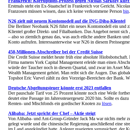
Frankreich: Korruptions-Prozess gegen Nicolas Sarkozy kur
Erstmals steht ein Ex-Staatschef in Frankreich vor Gericht. Nicol
Franzosen müssen wissen, dass ich keine verkommene Person
bin
N26 zielt mit neuem Kontomodell auf die ING-Diba-Klientel
Die Berliner Neobank N26 führt ein neues Kontomodell ein und zie
Klientel großer Direkt- und Filialbanken. Das Angebot nennt sic
– also so ziemlich genau das, was auch etliche andere Banken und
Konto aufrufen. Interessanterweise war N26 in diesem Preissegme
450-Millionen-Abschreiber bei der Credit Suisse
Die Credit Suisse meldet heute früh eine absolute Hiobsbotschaft. 
Firma namens York Capital Management erleide man einen Abschre
würde der Taucher noch in diesem Quartal, und zwar im Asset Man
Wealth Management gehört. Man reibt sich die Augen. Das globa
Topshot Eric Varvel zählt zu den Vorzeige-Bereichen der Bank. W
Deutsche Abgeltungsteuer könnte erst 2023 entfallen
Der pauschale Tarif von 25 Prozent könnte noch eine Weile fortbe
deutet eine Passage im Jahressteuergesetz 2020 hin. Sollte es da
Renten- und Mischfonds ein gordischer Knoten zu
lösen
.
Alibaba: Jetzt spricht der Chef – Aktie steigt
Von Alibaba- und Ant-Group-Gründer Jack Ma war nichts mehr zu h
gelegt wurde und die chinesische Regierung anschließend eine st
im Land angekündigt hatte. Anleger reagierten verunsichert, der Ku