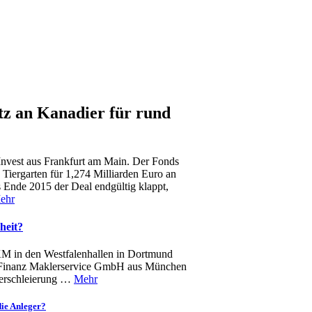
z an Kanadier für rund
nvest aus Frankfurt am Main. Der Fonds
 Tiergarten für 1,274 Milliarden Euro an
s Ende 2015 der Deal endgültig klappt,
ehr
heit?
KM in den Westfalenhallen in Dortmund
nds Finanz Maklerservice GmbH aus München
Verschleierung …
Mehr
ie Anleger?