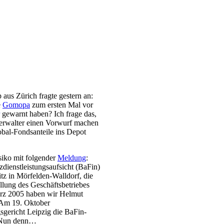
aus Zürich fragte gestern an:
e
Gomopa
zum ersten Mal vor
gewarnt haben? Ich frage das,
erwalter einen Vorwurf machen
bal-Fondsanteile ins Depot
iko mit folgender
Meldung
:
zdienstleistungsaufsicht (BaFin)
tz in Mörfelden-Walldorf, die
ellung des Geschäftsbetriebes
ärz 2005 haben wir Helmut
. Am 19. Oktober
sgericht Leipzig die BaFin-
3. Nun denn…