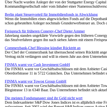
Über Nacht wurden Anleger der von der Stuttgarter Energy Capital
Kommanditgesellschaft oder vom Inhaber einer Namensschuldver
Berlin plant Steuervorteil für Immobilienfonds in Abwicklung
Wenn die Immobilien eines abgewickelten Fonds auf die Depotbank
schon gebeutelten Anleger nochmals Grunderwerbsteuer an. Doch d
Freispruch für früheren Conergy-Chef Dieter Ammer
Jahrelang standen ungeklärte Vorwürfe gegen den früheren Coner
das Strafverfahren gegen ihn nach sieben Jahren mit einem Freisp
Commerzbank-Chef Blessing kündigt Rücktritt an
Der Chef der Commerzbank hat überraschend seinen Rücktritt angek
Vertrag nicht verlängern und will in einem Jahr aus dem Unterne
FINMA warnt vor Cash Investment GmbH
Die FINMA warnt vor Geschäftsabschlüssen mit dem Anbieter Cash
Oberdorfstrasse 11 in 5722 Gränichen. Das Unternehmen befindet s
FINMA warnt vor Towog Group GmbH
Die FINMA warnt vor Geschäftsabschlüssen mit dem Anbieter To
Blegistrasse 13 in 6340 Baar. Das Unternehmen befindet sich aktue
Die meisten Fondsmanager sind ihr Geld nicht wert
Dem Indexanbieter S&P Dow Jones Indices ist es alljährlich eine 
aufzuzeigen. Seit 2002 wird der Report S&P Indices versus Active