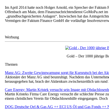
Im April 2014 hatte noch Holger Arnold, ein Sprecher der Faktum 
Offenbach am Main, dem Finanznachrichtendienst GoMoPa.net im Int
„grundbuchgesicherten Anlagen“. Inzwischen hat das Amtsgerichts
Vermögen der Faktum Finance GmbH die vorläufige Insolvenzver
Werbung
Gold – Der 1000 jährige 
Themen
Manz AG: Zweite Gewinnwarnung sorgt für Kursrutsch bei der Akt
Aktionäre der Manz AG sind beunruhigt. Nachdem das Unternehm
herausgegeben hat, brach der Aktienkurs zwischenzeitlich um rund
Care Energy: Martin Kristek versucht sein Image mit Obdachlosenhi
Martin Kristeks Firma Care Energy versucht die schlechte Presse zu
einem christlichen Verein für Obdachlosenhilfe eingegangen. Doc
DOG Deutsche Oel & Gas AG ++ ECI US Öl und Gas Fonds ++