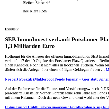
Bleiben Sie stark!
Ihre Klara Roth
Exklusiv
SEB ImmoInvest verkauft Potsdamer Plat
1,3 Milliarden Euro
Hoffnung für die Anleger des offenen Immobilienfonds SEB ImmoI
verkaufte 17 der 19 Objekte des Potsdamer Platz Quartiers in Berlin
einen Kanadier. Noch ist nicht alles in trockenen Tüchern. Wenn bi
dürfen sich die Anleger über einen kräftigen Geldregen freuen …
M
Norbert Porazik (Maklerpool Fonds Finanz) – Gier statt Sicher
Auf der Fachmesse für die Finanz- und Versicherungswirtschaft D
präsentierte Aussteller Norbert Porazik seine zehn Jahre alte Fo
mit einem Relaunch. Doch das neue Gewand dient wohl eher der 
Faktum Finance GmbH: Teilweise unwirksame Grundbuchabsicherung für d