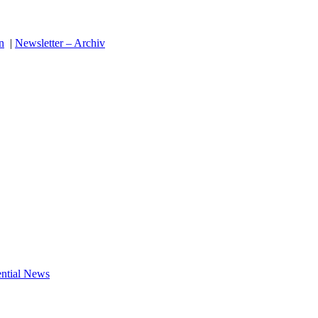
n
|
Newsletter – Archiv
ential News