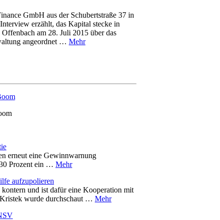
Finance GmbH aus der Schubertstraße 37 in
erview erzählt, das Kapital stecke in
 Offenbach am 28. Juli 2015 über das
waltung angeordnet …
Mehr
Boom
ie
en erneut eine Gewinnwarnung
 30 Prozent ein …
Mehr
lfe aufzupolieren
 kontern und ist dafür eine Kooperation mit
h Kristek wurde durchschaut …
Mehr
 NSV