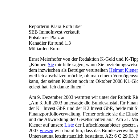
Reporterin Klara Roth über
SEB ImmoInvest verkauft
Potsdamer Platz an
Kanadier für rund 1,3
Milliarden Euro
Ernst Meierhofer von der Redaktion K-Geld und K-Tipp 
„Können
Sie
mir bitte sagen, wann Sie beziehungsweis
dem inzwischen als Betrüger verurteilten
Helmut Kiener
weil ich abschätzen möchte, ob man einem Vermögensv
kann, der seinen Kunden noch im Oktober 2008 K1-Glo
gelegt hat. Ich danke Ihnen.“
Am 9. Dezember 2003 warnten wir unter der Rubrik Ris
„Am 3. Juli 2003 untersagte die Bundesanstalt für Finan
der K1 Invest GbR und der K2 Invest GbR, beide mit Si
Finanzportfolioverwaltung. Ferner ordnete sie die Einst
und die Abwicklung der Gesellschaften an.“ Am 21. M
Kiener auf unsere
Liste
der Luftschlossanbieter gesetzt
2007
wiesen
wir darauf hin, dass das Bundesverwaltung
Untersagung letztinstanzlich bestätigte, AZ: 6 C 29.0