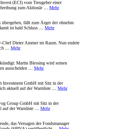
 Invest (ECI) vom Treugeber einer
schreibung zum Aktionär …
Mehr
 übergehen, fällt zum Ärger der ohnehin
amit ist bald Schluss …
Mehr
gy-Chef Dieter Ammer im Raum. Nun endete
ruch …
Mehr
ündigt: Martin Blessing wird seinen
hmen ausscheiden …
Mehr
 Investment GmbH mit Sitz in der
ich aktuell auf der Warnliste …
Mehr
wog Group GmbH mit Sitz in der
ll auf der Warnliste …
Mehr
Freude, das Versagen der Fondsmanager
 Funds (SPIVA) veröffentlicht …
Mehr