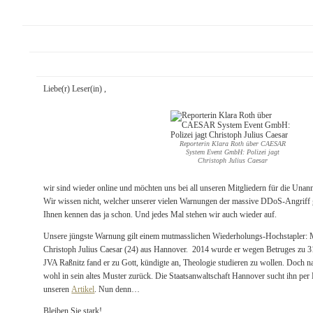
Liebe(r) Leser(in) ,
Reporterin Klara Roth über CAESAR
System Event GmbH: Polizei jagt
Christoph Julius Caesar
wir sind wieder online und möchten uns bei all unseren Mitgliedern für die Unan
Wir wissen nicht, welcher unserer vielen Warnungen der massive DDoS-Angriff g
Ihnen kennen das ja schon. Und jedes Mal stehen wir auch wieder auf.
Unsere jüngste Warnung gilt einem mutmasslichen Wiederholungs-Hochstapler:
Christoph Julius Caesar (24) aus Hannover. 2014 wurde er wegen Betruges zu 31 
JVA Raßnitz fand er zu Gott, kündigte an, Theologie studieren zu wollen. Doch na
wohl in sein altes Muster zurück. Die Staatsanwaltschaft Hannover sucht ihn per 
unseren
Artikel
. Nun denn…
Bleiben Sie stark!