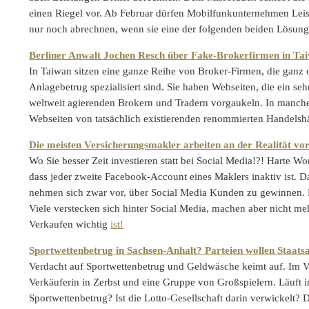
einen Riegel vor. Ab Februar dürfen Mobilfunkunternehmen Leis
nur noch abrechnen, wenn sie eine der folgenden beiden Lösun
Berliner Anwalt Jochen Resch über Fake-Brokerfirmen in Ta
In Taiwan sitzen eine ganze Reihe von Broker-Firmen, die ganz 
Anlagebetrug spezialisiert sind. Sie haben Webseiten, die ein s
weltweit agierenden Brokern und Tradern vorgaukeln. In manch
Webseiten von tatsächlich existierenden renommierten Handels
Die meisten Versicherungsmakler arbeiten an der Realität vo
Wo Sie besser Zeit investieren statt bei Social Media!?! Harte Wor
dass jeder zweite Facebook-Account eines Maklers inaktiv ist. Da
nehmen sich zwar vor, über Social Media Kunden zu gewinnen. D
Viele verstecken sich hinter Social Media, machen aber nicht meh
Verkaufen wichtig
ist!
Sportwettenbetrug in Sachsen-Anhalt? Parteien wollen Staatsa
Verdacht auf Sportwettenbetrug und Geldwäsche keimt auf. Im Vis
Verkäuferin in Zerbst und eine Gruppe von Großspielern. Läuft i
Sportwettenbetrug? Ist die Lotto-Gesellschaft darin verwickelt? 