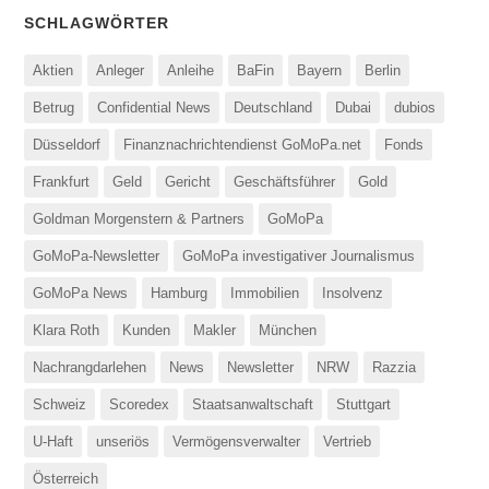
SCHLAGWÖRTER
Aktien
Anleger
Anleihe
BaFin
Bayern
Berlin
Betrug
Confidential News
Deutschland
Dubai
dubios
Düsseldorf
Finanznachrichtendienst GoMoPa.net
Fonds
Frankfurt
Geld
Gericht
Geschäftsführer
Gold
Goldman Morgenstern & Partners
GoMoPa
GoMoPa-Newsletter
GoMoPa investigativer Journalismus
GoMoPa News
Hamburg
Immobilien
Insolvenz
Klara Roth
Kunden
Makler
München
Nachrangdarlehen
News
Newsletter
NRW
Razzia
Schweiz
Scoredex
Staatsanwaltschaft
Stuttgart
U-Haft
unseriös
Vermögensverwalter
Vertrieb
Österreich