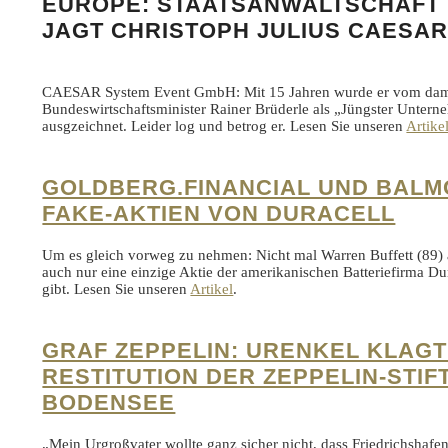
EUROPE: STAATSANWALTSCHAFT
JAGT CHRISTOPH JULIUS CAESA
CAESAR System Event GmbH: Mit 15 Jahren wurde er vom dam
Bundeswirtschaftsminister Rainer Brüderle als „Jüngster Unter
ausgzeichnet. Leider log und betrog er. Lesen Sie unseren
Artike
GOLDBERG.FINANCIAL UND BALM
FAKE-AKTIEN VON DURACELL
Um es gleich vorweg zu nehmen: Nicht mal Warren Buffett (89)
auch nur eine einzige Aktie der amerikanischen Batteriefirma Dur
gibt. Lesen Sie unseren
Artikel
.
GRAF ZEPPELIN: URENKEL KLAGT
RESTITUTION DER ZEPPELIN-STI
BODENSEE
„Mein Urgroßvater wollte ganz sicher nicht, dass Friedrichsha