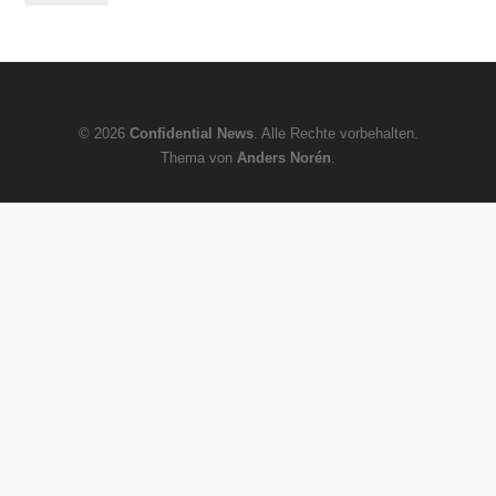
© 2026
Confidential News
. Alle Rechte vorbehalten.
Thema von
Anders Norén
.