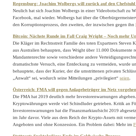
Regensburg: Joachim Wolbergs will zurück auf den Chefstuhl
Neulich hat sich Joachim Wolbergs in einer Videobotschaft zu W
Facebook, mal wieder. Wolbergs hat über die Oberbürgermeiste
den Korruptionsprozess, den zweiten, der inzwischen gegen ihn
Bitcoin: Nächste Runde im Fall Craig Wright – Noch mehr U
Die Kläger im Rechtsstreit Familie des toten Expartners Steven
aus Australien behaupten, dass Wright über 11.000 Dokumente r
Mandantenrechte sowie verschiedene andere Verteidigungsrechte
dramatischste Versuch, eine Entdeckung zu vermeiden, wurde u
behauptete, dass der Kurier, der die umstrittenen privaten Schlüs
„Anwalt“ sei, wodurch seine Mitteilungen „privilegiert“
seien
.
Österreich: FMA will gegen Anlagebetrüger im Netz vorgehe
Die FMA hat 2019 deutlich mehr Investorenwarnungen abgeben.
Kryptowährungen werde viel Schindluder getrieben. Kritik an Fö
Investorenwarnungen hat die Finanzmarktaufsicht 2019 abgesetz
im Jahr davor. Viele aus dem Reich der Krypto-Assets mit vermei
Angeboten und ohne Konzession. Ein Problem dabei: Mehr im
F
Stuttgart: Spektakuläres Ende im Geldwäsche-Prozess