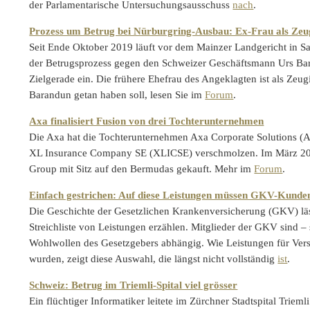
der Parlamentarische Untersuchungsausschuss
nach
.
Prozess um Betrug bei Nürburgring-Ausbau: Ex-Frau als Zeu
Seit Ende Oktober 2019 läuft vor dem Mainzer Landgericht in 
der Betrugsprozess gegen den Schweizer Geschäftsmann Urs Bara
Zielgerade ein. Die frühere Ehefrau des Angeklagten ist als Zeu
Barandun getan haben soll, lesen Sie im
Forum
.
Axa finalisiert Fusion von drei Tochterunternehmen
Die Axa hat die Tochterunternehmen Axa Corporate Solutions (
XL Insurance Company SE (XLICSE) verschmolzen. Im März 201
Group mit Sitz auf den Bermudas gekauft. Mehr im
Forum
.
Einfach gestrichen: Auf diese Leistungen müssen GKV-Kunden
Die Geschichte der Gesetzlichen Krankenversicherung (GKV) läs
Streichliste von Leistungen erzählen. Mitglieder der GKV sind –
Wohlwollen des Gesetzgebers abhängig. Wie Leistungen für Versi
wurden, zeigt diese Auswahl, die längst nicht vollständig
ist
.
Schweiz: Betrug im Triemli-Spital viel grösser
Ein flüchtiger Informatiker leitete im Zürchner Stadtspital Trieml