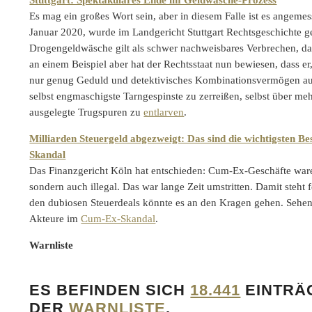
Es mag ein großes Wort sein, aber in diesem Falle ist es angeme
Januar 2020, wurde im Landgericht Stuttgart Rechtsgeschichte g
Drogengeldwäsche gilt als schwer nachweisbares Verbrechen, da
an einem Beispiel aber hat der Rechtsstaat nun bewiesen, dass er
nur genug Geduld und detektivisches Kombinationsvermögen aufb
selbst engmaschigste Tarngespinste zu zerreißen, selbst über m
ausgelegte Trugspuren zu
entlarven
.
Milliarden Steuergeld abgezweigt: Das sind die wichtigsten B
Skandal
Das Finanzgericht Köln hat entschieden: Cum-Ex-Geschäfte ware
sondern auch illegal. Das war lange Zeit umstritten. Damit steht 
den dubiosen Steuerdeals könnte es an den Kragen gehen. Sehen
Akteure im
Cum-Ex-Skandal
.
Warnliste
ES BEFINDEN SICH
18.441
EINTRÄG
DER
WARNLISTE
.