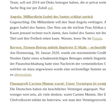
Team, soll seit 2014 mit Disks betrogen haben, die er privat weit
Sache flog nur per Zufall
auf
.
Angola: Milliardärin Isabel dos Santos schlägt zurück
Gegenschlag: Die Milliardärin will den Staat Angola verklagen. Au
gegen Isabel dos Santos. Das Netz um die reichste Frau Afrikas 
Kaum jemand rechnet noch damit, dass Isabel dos Santos mit i
Titel und ihre Freiheit retten kann. Warum, lesen Sie im
Forum
.
Bayern: Firmen-Betrug mittels fingierter E-Mails – sechsstel
Am Donnerstag, 30. Januar 2020, wurde ein renommierter Gro
Norden Opfer eines schadensträchtigen Betruges mittels fingierte
der Finanzbuchhaltung hatte eine Nachricht der vermeintlichen Ge
welcher sie dazu angewiesen wurde eine sechsstellige Summe au
zu
überweisen
.
Finanzprofi Carsten Mumm warnt: Unser Vermögen ist wenige
Die Deutschen haben ein beachtliches Vermögen angespart. Nur
weniger wert sein, als viele denken, warnt Carsten Mumm. Der
Chefvolkswirt erklärt im Interview, wie man den Vermögensverl