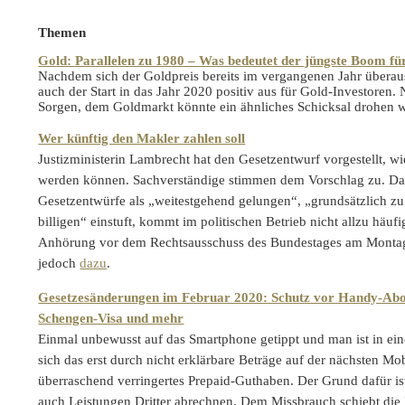
Themen
Gold: Parallelen zu 1980 – Was bedeutet der jüngste Boom fü
Nachdem sich der Goldpreis bereits im vergangenen Jahr überaus 
auch der Start in das Jahr 2020 positiv aus für Gold-Investoren.
Sorgen, dem Goldmarkt könnte ein ähnliches Schicksal drohen 
Wer künftig den Makler zahlen soll
Justizministerin Lambrecht hat den Gesetzentwurf vorgestellt, wi
werden können. Sachverständige stimmen dem Vorschlag zu. Das
Gesetzentwürfe als „weitestgehend gelungen“, „grundsätzlich z
billigen“ einstuft, kommt im politischen Betrieb nicht allzu häufi
Anhörung vor dem Rechtsausschuss des Bundestages am Montag
jedoch
dazu
.
Gesetzesänderungen im Februar 2020: Schutz vor Handy-Abo
Schengen-Visa und mehr
Einmal unbewusst auf das Smartphone getippt und man ist in eine
sich das erst durch nicht erklärbare Beträge auf der nächsten M
überraschend verringertes Prepaid-Guthaben. Der Grund dafür is
auch Leistungen Dritter abrechnen. Dem Missbrauch schiebt di