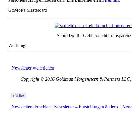
Personenaufzug einbauen darf. Die Einzelheiten im
Forum
.
GoMoPa Mastercard
Scoredex: Ihr Geld braucht Transparenz
Werbung
Newsletter weiterleiten
Copyright © 2016 Goldman Morgenstern & Partners LLC, Al
Newsletter abmelden
|
Newsletter – Einstellungen ändern
|
Newsl