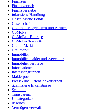
Finanzen
Finanzvertrieb
Finanzvertriebe
fokussierte Handlung
Geschlossene Fonds
Gesellschaft
Goldman Morgenstern und Partners
GoMoPa
GoMoPa – Beiträge
GoMoPa-Newsletter
Grauer Markt
Graumarkt
Immobilien
Immobilienmakler und -verwalter
Immobilienvertriebe
Informationen
Interessengruppen
Maklerpool
Presse- und Öffentlichkeitsarbeit
qualifizierte Erkenntnisse
Schulden
Transparenz
Uncategorized
unseriös
Vermögensverwalter