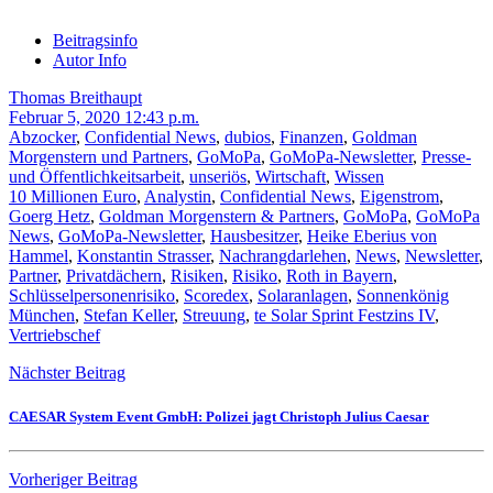
Beitragsinfo
Autor Info
Thomas Breithaupt
Februar 5, 2020 12:43 p.m.
Abzocker
,
Confidential News
,
dubios
,
Finanzen
,
Goldman
Morgenstern und Partners
,
GoMoPa
,
GoMoPa-Newsletter
,
Presse-
und Öffentlichkeitsarbeit
,
unseriös
,
Wirtschaft
,
Wissen
10 Millionen Euro
,
Analystin
,
Confidential News
,
Eigenstrom
,
Goerg Hetz
,
Goldman Morgenstern & Partners
,
GoMoPa
,
GoMoPa
News
,
GoMoPa-Newsletter
,
Hausbesitzer
,
Heike Eberius von
Hammel
,
Konstantin Strasser
,
Nachrangdarlehen
,
News
,
Newsletter
,
Partner
,
Privatdächern
,
Risiken
,
Risiko
,
Roth in Bayern
,
Schlüsselpersonenrisiko
,
Scoredex
,
Solaranlagen
,
Sonnenkönig
München
,
Stefan Keller
,
Streuung
,
te Solar Sprint Festzins IV
,
Vertriebschef
Nächster Beitrag
CAESAR System Event GmbH: Polizei jagt Christoph Julius Caesar
Vorheriger Beitrag