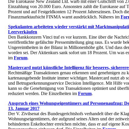
Die Eurokasse New Zealand Ltd. warb mit einer Gutschrift von 2.
Einzahlung von 20.000 Euro. Ansonsten zahlt die Eurokasse auf 
Prozent und auf Festgeldkonten 12 Prozent Jahreszinsen. Doch di
Finanzmarktaufsicht FINMA warnt ausdrücklich. Näheres im
For
Spekulanten arbeiteten wieder verstärkt mit Marktmanipulat
Leerverkäufen
Den Bankkonzern Vinci traf es vor kurzem. Eine über die Nachri
veröffentlichte gefälschte Pressemitteilung ging raus. Es wurde be
Ungereimtheiten in der Bilanz in Millionenhöhe gibt. Und dass der
worden sei. Der Aktienkurs sank sofort um 18 Prozent. Um was es 
im
Forum
.
Mastercard nutzt künstliche Intelligenz für besseres, sicherer
Rechtmäßige Transaktionen genau erkennen und genehmigen zu k
kartenausgebende Institute immer wichtiger. Mastercard nutzt ab s
und Betrugserkennungsservice Decision Intelligence. Mit Hilfe von
kann so die Genehmigung von Transaktionen optimiert und überf
reduziert werden. Die Einzelheiten im
Forum
.
Anspruch eines Wohungseigentümers auf Personenaufzug: D
13. Januar 2017
Der V. Zivilsenat des Bundesgerichtshofs verhandelt über die Klag
Wohnungseigentümers, der aufgrund seines Alters und der zeitwei
behinderten Enkeltochter erreichen möchte, dass er auf eigene Kos