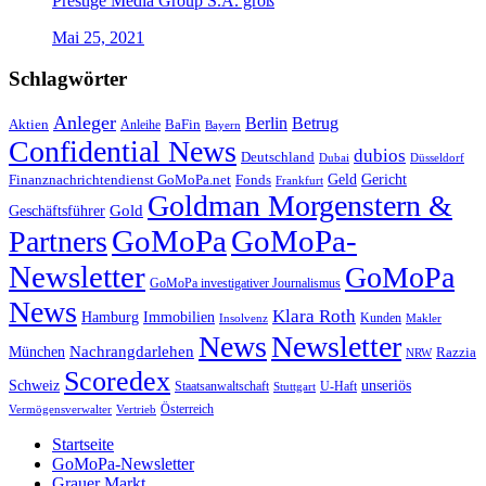
Prestige Media Group S.A. groß
Mai 25, 2021
Schlagwörter
Anleger
Berlin
Betrug
Aktien
BaFin
Anleihe
Bayern
Confidential News
dubios
Deutschland
Dubai
Düsseldorf
Geld
Gericht
Finanznachrichtendienst GoMoPa.net
Fonds
Frankfurt
Goldman Morgenstern &
Gold
Geschäftsführer
GoMoPa
GoMoPa-
Partners
Newsletter
GoMoPa
GoMoPa investigativer Journalismus
News
Klara Roth
Hamburg
Immobilien
Kunden
Insolvenz
Makler
News
Newsletter
Nachrangdarlehen
München
Razzia
NRW
Scoredex
unseriös
Schweiz
Staatsanwaltschaft
Stuttgart
U-Haft
Vermögensverwalter
Österreich
Vertrieb
Startseite
GoMoPa-Newsletter
Grauer Markt