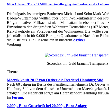
GEWA Tower: Trotz 35 Millionen Anleihe ging den Bauherren die Luft aus
Die bulgarischstämmigen Bauherren Michael und Sohn Mark Warb
Baden-Württemberg wollten trotz Spott „Wolkenkratzer in der Pro
Bürgerinitiative „Fellbach ist nicht Manhattan“ in eben der Provin
Einwohnern den drittgrößten Wohnturm Deutschlands (107 Meter
Kalkül gehörte ein Vorabverkauf der Wohnungen. Die wollte aber
jedenfalls nicht für 9.000 Euro pro Quadratmeter. Nach dem Richt
die Puste aus. Die Einzelheiten in unserem
Artikel
.
Werbung
Scoredex: Ihr Geld braucht Transparenz
Themen
Maersk kauft 2017 von Oetker die Reederei Hamburg Süd
Nach 60 Jahren im Besitz des Familienunternehmens Dr. Oetker w
Hamburg Süd von dem dänischen Unternehmen Maersk gekauft. 
erfolgen. Die Nachricht sorgte am Hafenstandort Hamburg für A
im
Forum
.
2.000,- Euro Gutschrift bei 20.000,- Euro Anlage