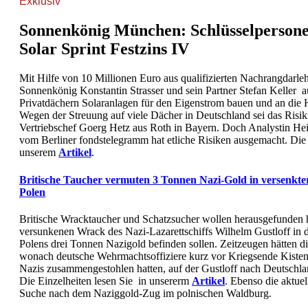
Exklusiv
Sonnenkönig München: Schlüsselpersonen
Solar Sprint Festzins IV
Mit Hilfe von 10 Millionen Euro aus qualifizierten Nachrangdar
Sonnenkönig Konstantin Strasser und sein Partner Stefan Keller a
Privatdächern Solaranlagen für den Eigenstrom bauen und an die 
Wegen der Streuung auf viele Dächer in Deutschland sei das Risiki
Vertriebschef Goerg Hetz aus Roth in Bayern. Doch Analystin H
vom Berliner fondstelegramm hat etliche Risiken ausgemacht. Die E
unserem
Artikel
.
Britische Taucher vermuten 3 Tonnen Nazi-Gold in versenkte
Polen
Britische Wracktaucher und Schatzsucher wollen herausgefunden h
versunkenen Wrack des Nazi-Lazarettschiffs Wilhelm Gustloff in d
Polens drei Tonnen Nazigold befinden sollen. Zeitzeugen hätten di
wonach deutsche Wehrmachtsoffiziere kurz vor Kriegsende Kisten 
Nazis zusammengestohlen hatten, auf der Gustloff nach Deutschl
Die Einzelheiten lesen Sie in unsererm
Artikel
. Ebenso die aktue
Suche nach dem Naziggold-Zug im polnischen Waldburg.