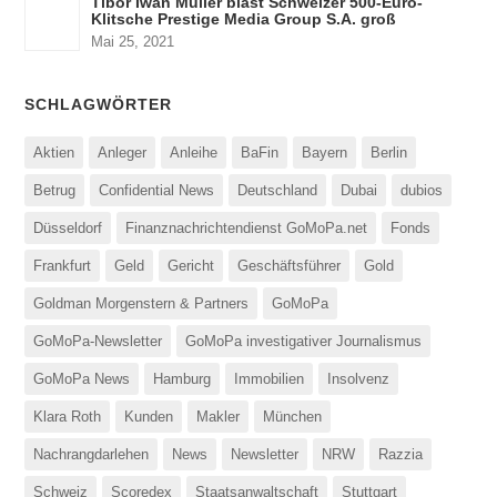
Tibor Iwan Müller bläst Schweizer 500-Euro-
Klitsche Prestige Media Group S.A. groß
Mai 25, 2021
SCHLAGWÖRTER
Aktien
Anleger
Anleihe
BaFin
Bayern
Berlin
Betrug
Confidential News
Deutschland
Dubai
dubios
Düsseldorf
Finanznachrichtendienst GoMoPa.net
Fonds
Frankfurt
Geld
Gericht
Geschäftsführer
Gold
Goldman Morgenstern & Partners
GoMoPa
GoMoPa-Newsletter
GoMoPa investigativer Journalismus
GoMoPa News
Hamburg
Immobilien
Insolvenz
Klara Roth
Kunden
Makler
München
Nachrangdarlehen
News
Newsletter
NRW
Razzia
Schweiz
Scoredex
Staatsanwaltschaft
Stuttgart