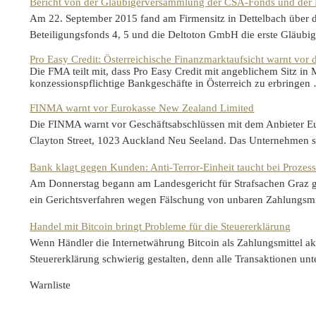
Bericht von der Gläubigerversammlung der CSA-Fonds und de
Am 22. September 2015 fand am Firmensitz in Dettelbach über d
Beteiligungsfonds 4, 5 und die Deltoton GmbH die erste Gläub
Pro Easy Credit: Österreichische Finanzmarktaufsicht warnt vor
Die FMA teilt mit, dass Pro Easy Credit mit angeblichem Sitz in M
konzessionspflichtige Bankgeschäfte in Österreich zu erbringe
FINMA warnt vor Eurokasse New Zealand Limited
Die FINMA warnt vor Geschäftsabschlüssen mit dem Anbieter Eu
Clayton Street, 1023 Auckland Neu Seeland. Das Unternehmen s
Bank klagt gegen Kunden: Anti-Terror-Einheit taucht bei Prozess
Am Donnerstag begann am Landesgericht für Strafsachen Graz 
ein Gerichtsverfahren wegen Fälschung von unbaren Zahlungsm
Handel mit Bitcoin bringt Probleme für die Steuererklärung
Wenn Händler die Internetwährung Bitcoin als Zahlungsmittel akz
Steuererklärung schwierig gestalten, denn alle Transaktionen 
Warnliste