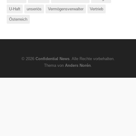
U-Haft
unseriös
Vermögensverwalter
Vertrieb
Österreich
© 2026
Confidential News
. Alle Rechte vorbehalten.
Thema von
Anders Norén
.