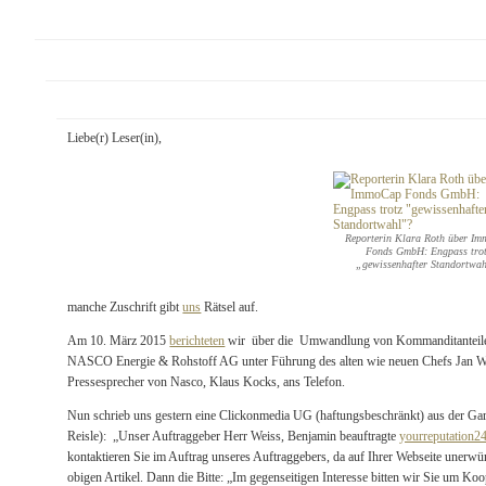
Liebe(r) Leser(in),
Reporterin Klara Roth über I
Fonds GmbH: Engpass tro
„gewissenhafter Standortwa
manche Zuschrift gibt
uns
Rätsel auf.
Am 10. März 2015
berichteten
wir über die Umwandlung von Kommanditanteilen 
NASCO Energie & Rohstoff AG unter Führung des alten wie neuen Chefs Jan Wa
Pressesprecher von Nasco, Klaus Kocks, ans Telefon.
Nun schrieb uns gestern eine Clickonmedia UG (haftungsbeschränkt) aus der Ga
Reisle): „Unser Auftraggeber Herr Weiss, Benjamin beauftragte
yourreputation2
kontaktieren Sie im Auftrag unseres Auftraggebers, da auf Ihrer Webseite unerwü
obigen Artikel. Dann die Bitte: „Im gegenseitigen Interesse bitten wir Sie um K