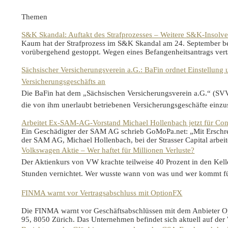
Themen
S&K Skandal: Auftakt des Strafprozesses – Weitere S&K-Insolv
Kaum hat der Strafprozess im S&K Skandal am 24. September be
vorübergehend gestoppt. Wegen eines Befangenheitsantrags ver
Sächsischer Versicherungsverein a.G.: BaFin ordnet Einstellung
Versicherungsgeschäfts an
Die BaFin hat dem „Sächsischen Versicherungsverein a.G.“ (SV
die von ihm unerlaubt betriebenen Versicherungsgeschäfte einz
Arbeitet Ex-SAM-AG-Vorstand Michael Hollenbach jetzt für Cons
Ein Geschädigter der SAM AG schrieb GoMoPa.net: „Mit Erschre
der SAM AG, Michael Hollenbach, bei der Strasser Capital arbe
Volkswagen Aktie – Wer haftet für Millionen Verluste?
Der Aktienkurs von VW krachte teilweise 40 Prozent in den Kell
Stunden vernichtet. Wer wusste wann von was und wer kommt f
FINMA warnt vor Vertragsabschluss mit OptionFX
Die FINMA warnt vor Geschäftsabschlüssen mit dem Anbieter Op
95, 8050 Zürich. Das Unternehmen befindet sich aktuell auf de