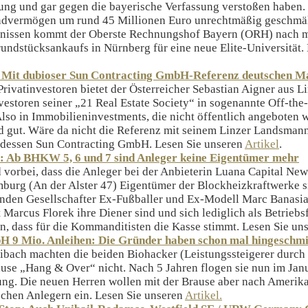
ng und gar gegen die bayerische Verfassung verstoßen haben. 
undvermögen um rund 45 Millionen Euro unrechtmäßig geschmäl
tnissen kommt der Oberste Rechnungshof Bayern (ORH) nach me
undstücksankaufs in Nürnberg für eine neue Elite-Universität.
 Mit dubioser Sun Contracting GmbH-Referenz deutschen M
ivatinvestoren bietet der Österreicher Sebastian Aigner aus L
vestoren seiner „21 Real Estate Society“ in sogenannte Off-th
Also in Immobilieninvestments, die nicht öffentlich angeboten 
d gut. Wäre da nicht die Referenz mit seinem Linzer Landsman
 dessen Sun Contracting GmbH. Lesen Sie unseren
Artikel
.
: Ab BHKW 5, 6 und 7 sind Anleger keine Eigentümer mehr
d vorbei, dass die Anleger bei der Anbieterin Luana Capital N
urg (An der Alster 47) Eigentümer der Blockheizkraftwerke s
enden Gesellschafter Ex-Fußballer und Ex-Modell Marc Banasi
 Marcus Florek ihre Diener sind und sich lediglich als Betrieb
, dass für die Kommanditisten die Kasse stimmt. Lesen Sie un
 9 Mio. Anleihen: Die Gründer haben schon mal hingeschmi
bach machten die beiden Biohacker (Leistungssteigerer durch Z
use „Hang & Over“ nicht. Nach 5 Jahren flogen sie nun im Janu
ng. Die neuen Herren wollen mit der Brause aber nach Amerik
chen Anlegern ein. Lesen Sie unseren
Artikel.