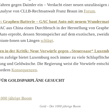
hren gegen Daimler ein – Verdacht einer neuen unzulässigen 
 Analyse von CLLB-Rechtsanwalt Franz Braun im
Forum
.
r: Graphen-Batterie – GAC baut Auto mit neuem Wundermat
AC aus China einen Durchbruch in der Herstellung von Graphe
 Auto erprobt, dessen Stromspeicher auf dem exotischen, zweid
ithium-Ionen um Längen
schlägt
.
en in der Kritik: Neue Vorwürfe gegen „Steueroase“ Luxem
n zufolge bietet Luxemburg noch immer zu viele Schlupflöche
ung und Geldwäsche. Die Regierung weist die Vorwürfe entsch
ordern
Konsequenzen
.
FÜR GOLDSPARPLÄNE GESUCHT
Gold – Der 1000 jährige Boom