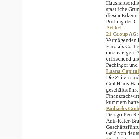
Haushaltsordnu
staatliche Gr
diesen Erkenn
Prüfung des Gr
Artikel
.
21 Group AG:
Vermögenden Pr
Euro als Co-In
einzusteigen. 
erfrischend un
Pachinger und
Luana Capital
Die Zeiten sin
GmbH aus Hamb
geschäftsführ
Finanzfachwirt
kümmern hatten
Biohacks GmbH
Den großen Rei
Anti-Kater-Bra
Geschäftsführu
Geld von deuts