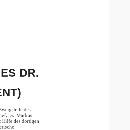
ES DR.
,
ENT)
Zweigstelle des
hef, Dr. Markus
t Hilfe des dortigen
erische