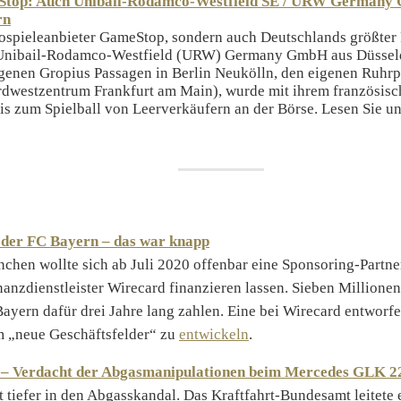
Stop: Auch Unibail-Rodamco-Westfield SE / URW Germany
rn
ospieleanbieter GameStop, sondern auch Deutschlands größter 
e Unibail-Rodamco-Westfield (URW) Germany GmbH aus Düsseld
igenen Gropius Passagen in Berlin Neukölln, den eigenen Ruh
dwestzentrum Frankfurt am Main), wurde mit ihrem französis
s zum Spielball von Leerverkäufern an der Börse. Lesen Sie u
der FC Bayern – das war knapp
hen wollte sich ab Juli 2020 offenbar eine Sponsoring-Partn
nanzdienstleister Wirecard finanzieren lassen. Sieben Millionen
ayern dafür drei Jahre lang zahlen. Eine bei Wirecard entworf
m „neue Geschäftsfelder“ zu
entwickeln
.
 – Verdacht der Abgasmanipulationen beim Mercedes GLK 2
t tiefer in den Abgasskandal. Das Kraftfahrt-Bundesamt leitete 