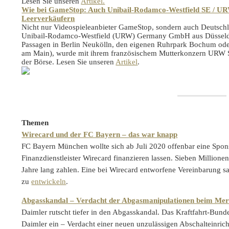
Lesen Sie unseren
Artikel.
Wie bei GameStop: Auch Unibail-Rodamco-Westfield SE /
Leerverkäufern
Nicht nur Videospieleanbieter GameStop, sondern auch Deutschla
Unibail-Rodamco-Westfield (URW) Germany GmbH aus Düsseldorf
Passagen in Berlin Neukölln, den eigenen Ruhrpark Bochum od
am Main), wurde mit ihrem französischem Mutterkonzern URW SE
der Börse. Lesen Sie unseren
Artikel
.
Themen
Wirecard und der FC Bayern – das war knapp
FC Bayern München wollte sich ab Juli 2020 offenbar eine Spon
Finanzdienstleister Wirecard finanzieren lassen. Sieben Millione
Jahre lang zahlen. Eine bei Wirecard entworfene Vereinbarung s
zu
entwickeln
.
Abgasskandal – Verdacht der Abgasmanipulationen beim M
Daimler rutscht tiefer in den Abgasskandal. Das Kraftfahrt-Bun
Daimler ein – Verdacht einer neuen unzulässigen Abschalteinri