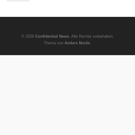
© 2026
Confidential News
. Alle Rechte vorbehalten.
Thema von
Anders Norén
.