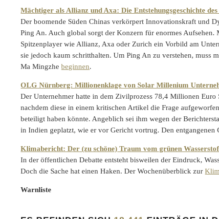
Mächtiger als Allianz und Axa: Die Entstehungsgeschichte de
Der boomende Süden Chinas verkörpert Innovationskraft und Dyn
Ping An. Auch global sorgt der Konzern für enormes Aufsehen. 
Spitzenplayer wie Allianz, Axa oder Zurich ein Vorbild am Un
sie jedoch kaum schritthalten. Um Ping An zu verstehen, muss 
Ma Mingzhe
beginnen
.
OLG Nürnberg: Millionenklage von Solar Millenium Unternehme
Der Unternehmer hatte in dem Zivilprozess 78,4 Millionen Euro 
nachdem diese in einem kritischen Artikel die Frage aufgeworfen 
beteiligt haben könnte. Angeblich sei ihm wegen der Berichtersta
in Indien geplatzt, wie er vor Gericht vortrug. Den entgangenen
Klimabericht: Der (zu schöne) Traum vom grünen Wasserstof
In der öffentlichen Debatte entsteht bisweilen der Eindruck, Was
Doch die Sache hat einen Haken. Der Wochenüberblick zur
Klim
Warnliste