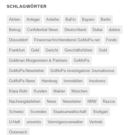
SCHLAGWÖRTER
Aktien
Anleger
Anleihe
BaFin
Bayern
Berlin
Betrug
Confidential News
Deutschland
Dubai
dubios
Düsseldorf
Finanznachrichtendienst GoMoPa.net
Fonds
Frankfurt
Geld
Gericht
Geschäftsführer
Gold
Goldman Morgenstern & Partners
GoMoPa
GoMoPa-Newsletter
GoMoPa investigativer Journalismus
GoMoPa News
Hamburg
Immobilien
Insolvenz
Klara Roth
Kunden
Makler
München
Nachrangdarlehen
News
Newsletter
NRW
Razzia
Schweiz
Scoredex
Staatsanwaltschaft
Stuttgart
U-Haft
unseriös
Vermögensverwalter
Vertrieb
Österreich