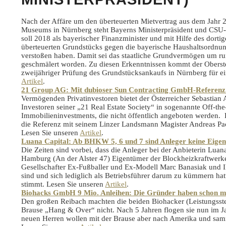
Nach der Affäre um den überteuerten Mietvertrag aus dem Jahr 2
Museums in Nürnberg steht Bayerns Ministerpräsident und CSU-Ch
soll 2018 als bayerischer Finanzminister und mit Hilfe des dort
überteuerten Grundstücks gegen die bayerische Haushaltsordnun
verstoßen haben. Damit sei das staatliche Grundvermögen um r
geschmälert worden. Zu diesen Erkenntnissen kommt der Obers
zweijähriger Prüfung des Grundstücksankaufs in Nürnberg für ein
Artikel
.
21 Group AG: Mit dubioser Sun Contracting GmbH-Referenz
Vermögenden Privatinvestoren bietet der Österreicher Sebastian 
Investoren seiner „21 Real Estate Society“ in sogenannte Off-the
Immobilieninvestments, die nicht öffentlich angeboten werden. D
die Referenz mit seinem Linzer Landsmann Magister Andreas P
Lesen Sie unseren
Artikel
.
Luana Capital: Ab BHKW 5, 6 und 7 sind Anleger keine Eig
Die Zeiten sind vorbei, dass die Anleger bei der Anbieterin L
Hamburg (An der Alster 47) Eigentümer der Blockheizkraftwerke
Gesellschafter Ex-Fußballer und Ex-Modell Marc Banasiak und 
sind und sich lediglich als Betriebsführer darum zu kümmern hat
stimmt. Lesen Sie unseren
Artikel
.
Biohacks GmbH 9 Mio. Anleihen: Die Gründer haben schon m
Den großen Reibach machten die beiden Biohacker (Leistungsstei
Brause „Hang & Over“ nicht. Nach 5 Jahren flogen sie nun im J
neuen Herren wollen mit der Brause aber nach Amerika und sam