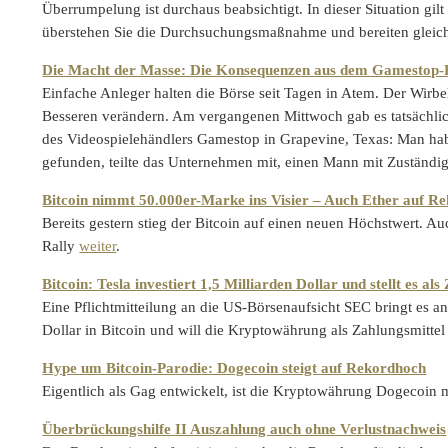
Überrumpelung ist durchaus beabsichtigt. In dieser Situation gi
überstehen Sie die Durchsuchungsmaßnahme und bereiten gleich
Die Macht der Masse: Die Konsequenzen aus dem Gamestop
Einfache Anleger halten die Börse seit Tagen in Atem. Der Wir
Besseren verändern. Am vergangenen Mittwoch gab es tatsächlic
des Videospielehändlers Gamestop in Grapevine, Texas: Man ha
gefunden, teilte das Unternehmen mit, einen Mann mit Zuständigk
Bitcoin nimmt 50.000er-Marke ins Visier – Auch Ether auf R
Bereits gestern stieg der Bitcoin auf einen neuen Höchstwert. A
Rally
weiter
.
Bitcoin: Tesla investiert 1,5 Milliarden Dollar und stellt es als
Eine Pflichtmitteilung an die US-Börsenaufsicht SEC bringt es an
Dollar in Bitcoin und will die Kryptowährung als Zahlungsmitte
Hype um Bitcoin-Parodie: Dogecoin steigt auf Rekordhoch
Eigentlich als Gag entwickelt, ist die Kryptowährung Dogecoin m
Überbrückungshilfe II Auszahlung auch ohne Verlustnachweis