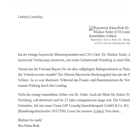
Liebe(r) Leser(in),
Reporterin Klara Roth Dr. Mark
(CSU) und die Immobilien-Aff
hat der heutige bayerische Ministerpräsident und CSU-Chef, Dr. Markus Söder, i
bayerische Verfassung verstossen, um seiner Geburtsstadt Nürnberg zu einer Elit
Warum hat der Freistaat Bayern für ein altes stillgelegtes Bahngrundstück in Nür
des Verkehrswertes bezahlt? Der Oberste Bayerische Rechnungshof hat nun die
Schluss: Ja, es war überteuert. Während das Finanz- und Bauministerium die Vo
erneute Prüfung durch den Landtag.
Nicht die einzige Immobilien-Affäre von Dr. Söder. Auch die Miete für Söders P
Nürnberg, soll überteuert und für 25 Jahre unangemessen lange sein. Der Gebäu
Schmelzer, fiel mit seiner Firma GIP Grundig Immobilienpark GmbH & Co. KG i
(Bundestagsdrucksache 19/17350). Lesen Sie unseren
Artikel
. Nun denn….
Bleiben Sie stark!
Ihre Klara Roth