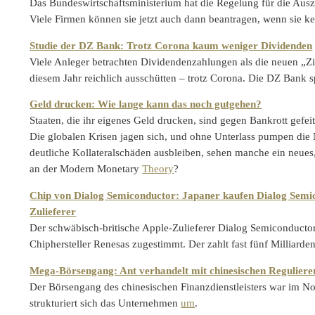
Das Bundeswirtschaftsministerium hat die Regelung für die Aus
Viele Firmen können sie jetzt auch dann beantragen, wenn sie k
Studie der DZ Bank: Trotz Corona kaum weniger Dividenden
Viele Anleger betrachten Dividendenzahlungen als die neuen „
diesem Jahr reichlich ausschütten – trotz Corona. Die DZ Bank s
Geld drucken: Wie lange kann das noch gutgehen?
Staaten, die ihr eigenes Geld drucken, sind gegen Bankrott gefe
Die globalen Krisen jagen sich, und ohne Unterlass pumpen die 
deutliche Kollateralschäden ausbleiben, sehen manche ein neues
an der Modern Monetary
Theory
?
Chip von Dialog Semiconductor: Japaner kaufen Dialog Semic
Zulieferer
Der schwäbisch-britische Apple-Zulieferer Dialog Semiconducto
Chiphersteller Renesas zugestimmt. Der zahlt fast fünf Milliarde
Mega-Börsengang: Ant verhandelt mit chinesischen Reguliere
Der Börsengang des chinesischen Finanzdienstleisters war im 
strukturiert sich das Unternehmen
um
.