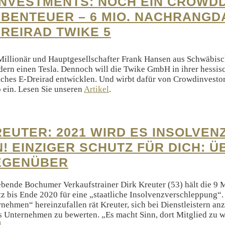
INVESTMENTS: NOCH EIN CROWD
BENTEUER – 6 MIO. NACHRANG
DREIRAD TWIKE 5
Millionär und Hauptgesellschafter Frank Hansen aus Schwäbisch
dern einen Tesla. Dennoch will die Twike GmbH in ihrer hessis
ches E-Dreirad entwicklen. Und wirbt dafür von Crowdinvesto
 ein. Lesen Sie unseren
Artikel
.
REUTER: 2021 WIRD ES INSOLVEN
! EINZIGER SCHUTZ FÜR DICH: 
EGENÜBER
ebende Bochumer Verkaufstrainer Dirk Kreuter (53) hält die 9 
z bis Ende 2020 für eine „staatliche Insolvenzverschleppung“.
ehmen“ hereinzufallen rät Kreuter, sich bei Dienstleistern anz
ls Unternehmen zu bewerten. „Es macht Sinn, dort Mitglied zu 
l
.