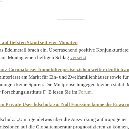
t auf tiefsten Stand seit vier Monaten
das Edelmetall brach ein. Überraschend positive Konjunkturda
 am Montag einen heftigen Schlag
versetzt
.
otz Coronakrise: Immobilienpreise ziehen weiter deutlich a
interlässt am Markt für Ein- und Zweifamilienhäuser sowie für
ngen keine Spuren. Die Mietpreise hingegen bleiben stabil. 
Forschungsinstituts F+B lesen Sie im
Forum
.
 Private User hdschulz zu: Null Emission könne die Erwär
schulz: „Um irgendetwas über die Auswirkung anthropogener
issionen auf die Globaltemperatur prognostizieren zu können