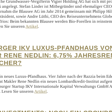
he Grundwasser-Vergifterin Vigier Holding AG hat sich mit pr
 angelegt. Stefan Linder ist Mitbegründer und ehemaliger CE
ernahm die Blausee AG im Jahr 2014 gemeinsam mit Philipp Hil
äsident, sowie Andre Lüthi, CEO des Reiseunternehmens Globe
rios: Beim bekannten Blausee werden Bio-Forellen in reinste
en Sie unseren
Artikel
.
GER IKV LUXUS-PFANDHAUS VON
 RENE NEDLIN: 6,75% JAHRESRE
ICHER?
in neues Luxus-Pfandhaus. Vier Jahre nach der Razzia beim Ed
t Makler Rene Nedlin ein neues Lombardkredit-Institut aufge
urger Startup IKV Internationale Kapital Verwaltungs GmbH A
. Lesen Sie unseren
Artikel
.