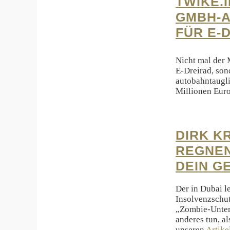
TWIKE.
GMBH-A
FÜR E-
Nicht mal der 
E-Dreirad, son
autobahntaugli
Millionen Euro
DIRK K
REGNEN
DEIN G
Der in Dubai l
Insolvenzschut
„Zombie-Untern
anderes tun, a
unseren
Artike