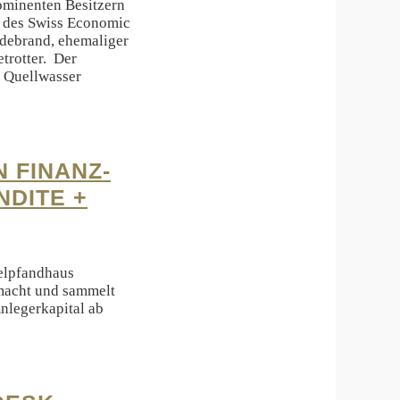
ominenten Besitzern
O des Swiss Economic
debrand, ehemaliger
trotter. Der
m Quellwasser
 FINANZ-
NDITE +
elpfandhaus
macht und sammelt
nlegerkapital ab