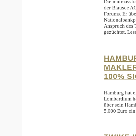
Die mutmasslic
der Blausee AG
Forums. Er üb
Nationalbankpr
Anspruch des T
gezüchtet. Les
HAMBUR
MAKLER
100% S
Hamburg hat e
Lombardium ha
über sein Hamb
5.000 Euro ein