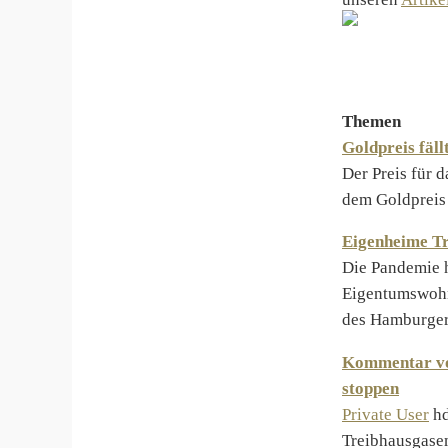
Themen
Goldpreis fäll
Der Preis für 
dem Goldpreis
Eigenheime Tr
Die Pandemie h
Eigentumswohnu
des Hamburger 
Kommentar von
stoppen
Private User
hd
Treibhausgasem