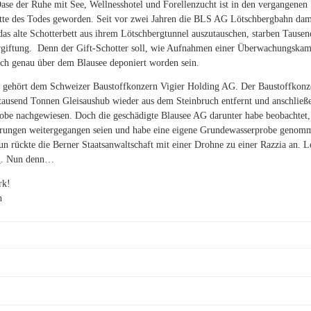
ase der Ruhe mit See, Wellnesshotel und Forellenzucht ist in den vergangenen
ätte des Todes geworden. Seit vor zwei Jahren die BLS AG Lötschbergbahn dam
das alte Schotterbett aus ihrem Lötschbergtunnel auszutauschen, starben Tausen
rgiftung. Denn der Gift-Schotter soll, wie Aufnahmen einer Überwachungskamer
ch genau über dem Blausee deponiert worden sein.
 gehört dem Schweizer Baustoffkonzern Vigier Holding AG. Der Baustoffkonz
usend Tonnen Gleisaushub wieder aus dem Steinbruch entfernt und anschließe
be nachgewiesen. Doch die geschädigte Blausee AG darunter habe beobachtet, d
erungen weitergegangen seien und habe eine eigene Grundewasserprobe genomme
un rückte die Berner Staatsanwaltschaft mit einer Drohne zu einer Razzia an. L
l
. Nun denn…
rk!
h