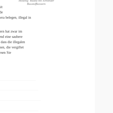
Holding: Razzia bei Schweizer
Baustoffkonzern
it
de
a belegen, illegal in
ern hat zwar im
nd eine saubere
ass die illegalen
n, die vergiftet
esen Sie