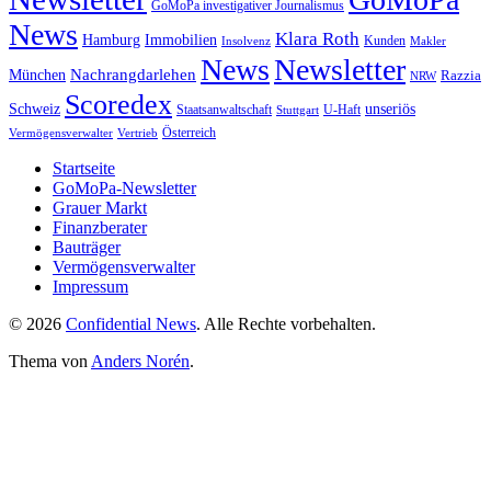
GoMoPa investigativer Journalismus
News
Klara Roth
Hamburg
Immobilien
Kunden
Insolvenz
Makler
News
Newsletter
Nachrangdarlehen
München
Razzia
NRW
Scoredex
unseriös
Schweiz
Staatsanwaltschaft
Stuttgart
U-Haft
Vermögensverwalter
Österreich
Vertrieb
Startseite
GoMoPa-Newsletter
Grauer Markt
Finanzberater
Bauträger
Vermögensverwalter
Impressum
© 2026
Confidential News
. Alle Rechte vorbehalten.
Thema von
Anders Norén
.