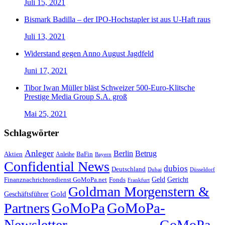
Juli 15, 2021
Bismark Badilla – der IPO-Hochstapler ist aus U-Haft raus
Juli 13, 2021
Widerstand gegen Anno August Jagdfeld
Juni 17, 2021
Tibor Iwan Müller bläst Schweizer 500-Euro-Klitsche
Prestige Media Group S.A. groß
Mai 25, 2021
Schlagwörter
Anleger
Berlin
Betrug
Aktien
BaFin
Anleihe
Bayern
Confidential News
dubios
Deutschland
Dubai
Düsseldorf
Geld
Gericht
Finanznachrichtendienst GoMoPa.net
Fonds
Frankfurt
Goldman Morgenstern &
Gold
Geschäftsführer
GoMoPa
GoMoPa-
Partners
Newsletter
GoMoPa