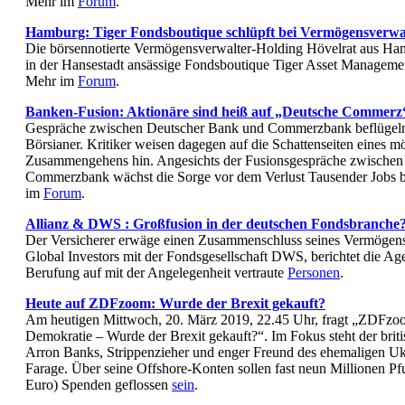
Mehr im
Forum
.
Hamburg: Tiger Fondsboutique schlüpft bei Vermögensverwal
Die börsennotierte Vermögensverwalter-Holding Hövelrat aus Hamb
in der Hansestadt ansässige Fondsboutique Tiger Asset Manage
Mehr im
Forum
.
Banken-Fusion: Aktionäre sind heiß auf „Deutsche Commerz
Gespräche zwischen Deutscher Bank und Commerzbank beflügeln 
Börsianer. Kritiker weisen dagegen auf die Schattenseiten eines m
Zusammengehens hin. Angesichts der Fusionsgespräche zwischen
Commerzbank wächst die Sorge vor dem Verlust Tausender Jobs be
im
Forum
.
Allianz & DWS : Großfusion in der deutschen Fondsbranche
Der Versicherer erwäge einen Zusammenschluss seines Vermögens
Global Investors mit der Fondsgesellschaft DWS, berichtet die A
Berufung auf mit der Angelegenheit vertraute
Personen
.
Heute auf ZDFzoom: Wurde der Brexit gekauft?
Am heutigen Mittwoch, 20. März 2019, 22.45 Uhr, fragt „ZDFzoo
Demokratie – Wurde der Brexit gekauft?“. Im Fokus steht der bri
Arron Banks, Strippenzieher und enger Freund des ehemaligen U
Farage. Über seine Offshore-Konten sollen fast neun Millionen Pf
Euro) Spenden geflossen
sein
.