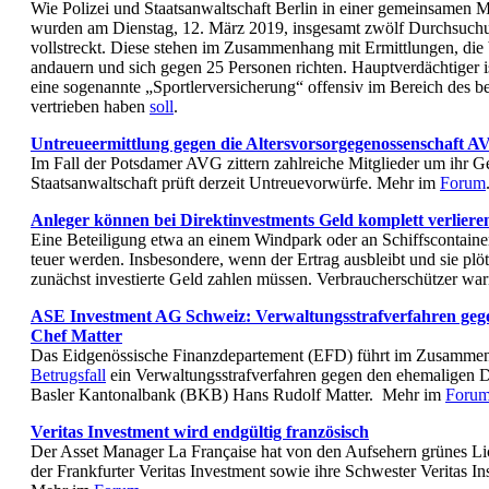
Wie Polizei und Staatsanwaltschaft Berlin in einer gemeinsamen 
wurden am Dienstag, 12. März 2019, insgesamt zwölf Durchsuch
vollstreckt. Diese stehen im Zusammenhang mit Ermittlungen, die b
andauern und sich gegen 25 Personen richten. Hauptverdächtiger is
eine sogenannte „Sportlerversicherung“ offensiv im Bereich des b
vertrieben haben
soll
.
Untreueermittlung gegen die Altersvorsorgegenossenschaft A
Im Fall der Potsdamer AVG zittern zahlreiche Mitglieder um ihr G
Staatsanwaltschaft prüft derzeit Untreuevorwürfe. Mehr im
Forum
Anleger können bei Direktinvestments Geld komplett verliere
Eine Beteiligung etwa an einem Windpark oder an Schiffscontaine
teuer werden. Insbesondere, wenn der Ertrag ausbleibt und sie plöt
zunächst investierte Geld zahlen müssen. Verbraucherschützer wa
ASE Investment AG Schweiz: Verwaltungsstrafverfahren ge
Chef Matter
Das Eidgenössische Finanzdepartement (EFD) führt im Zusamm
Betrugsfall
ein Verwaltungsstrafverfahren gegen den ehemaligen D
Basler Kantonalbank (BKB) Hans Rudolf Matter. Mehr im
Foru
Veritas Investment wird endgültig französisch
Der Asset Manager La Française hat von den Aufsehern grünes Li
der Frankfurter Veritas Investment sowie ihre Schwester Veritas I