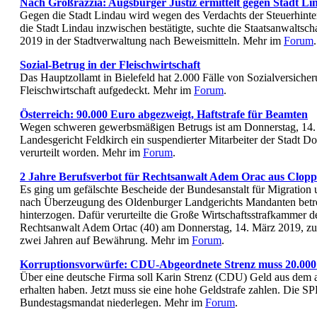
Nach Großrazzia: Augsburger Justiz ermittelt gegen Stadt Li
Gegen die Stadt Lindau wird wegen des Verdachts der Steuerhinter
die Stadt Lindau inzwischen bestätigte, suchte die Staatsanwaltsc
2019 in der Stadtverwaltung nach Beweismitteln. Mehr im
Forum
.
Sozial-Betrug in der Fleischwirtschaft
Das Hauptzollamt in Bielefeld hat 2.000 Fälle von Sozialversicher
Fleischwirtschaft aufgedeckt. Mehr im
Forum
.
Österreich: 90.000 Euro abgezweigt, Haftstrafe für Beamten
Wegen schweren gewerbsmäßigen Betrugs ist am Donnerstag, 14.
Landesgericht Feldkirch ein suspendierter Mitarbeiter der Stadt Do
verurteilt worden. Mehr im
Forum
.
2 Jahre Berufsverbot für Rechtsanwalt Adem Orac aus Clop
Es ging um gefälschte Bescheide der Bundesanstalt für Migration u
nach Überzeugung des Oldenburger Landgerichts Mandanten betr
hinterzogen. Dafür verurteilte die Große Wirtschaftsstrafkammer 
Rechtsanwalt Adem Ortac (40) am Donnerstag, 14. März 2019, zu e
zwei Jahren auf Bewährung. Mehr im
Forum
.
Korruptionsvorwürfe: CDU-Abgeordnete Strenz muss 20.000
Über eine deutsche Firma soll Karin Strenz (CDU) Geld aus dem a
erhalten haben. Jetzt muss sie eine hohe Geldstrafe zahlen. Die SPD
Bundestagsmandat niederlegen. Mehr im
Forum
.