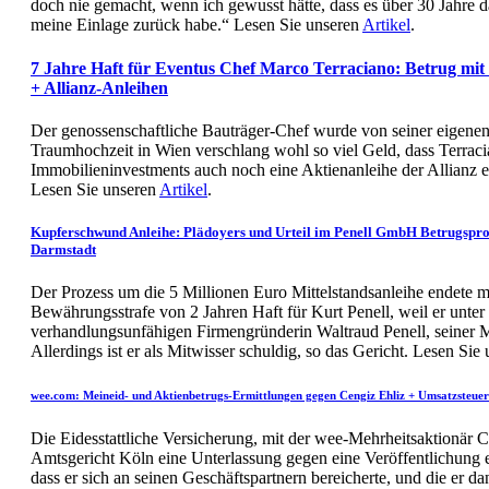
doch nie gemacht, wenn ich gewusst hätte, dass es über 30 Jahre da
meine Einlage zurück habe.“ Lesen Sie unseren
Artikel
.
7 Jahre Haft für Eventus Chef Marco Terraciano: Betrug mit
+ Allianz-Anleihen
Der genossenschaftliche Bauträger-Chef wurde von seiner eigenen
Traumhochzeit in Wien verschlang wohl so viel Geld, dass Terrac
Immobilieninvestments auch noch eine Aktienanleihe der Allianz e
Lesen Sie unseren
Artikel
.
Kupferschwund Anleihe: Plädoyers und Urteil im Penell GmbH Betrugspr
Darmstadt
Der Prozess um die 5 Millionen Euro Mittelstandsanleihe endete mi
Bewährungsstrafe von 2 Jahren Haft für Kurt Penell, weil er unter
verhandlungsunfähigen Firmengründerin Waltraud Penell, seiner M
Allerdings ist er als Mitwisser schuldig, so das Gericht. Lesen Sie
wee.com: Meineid- und Aktienbetrugs-Ermittlungen gegen Cengiz Ehliz + Umsatzsteue
Die Eidesstattliche Versicherung, mit der wee-Mehrheitsaktionär 
Amtsgericht Köln eine Unterlassung gegen eine Veröffentlichung e
dass er sich an seinen Geschäftspartnern bereicherte, und die er da