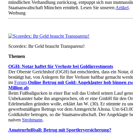
mündlichen Verhandlung zurückzog, entpuppt sich nun mutmasslic
Staatsanwaltschaft München ermittelt. Lesen Sie unseren
Artikel
.
Werbung
Scoredex: Ihr Geld braucht Transparenz!
Themen
OGH: Notar haftet für Verluste bei Goldinvestments
Der Oberste Gerichtshof (OGH) hat entschieden, dass ein Notar, d
bestätigt hat, von Anlegern für ihre Verluste haftbar gemacht wer
im
Forum
.
Online Betrug mit Gold: Angeklagter hob binnen zw
Million ab
Beim Fußballgucken in einer Bar soll das Unheil seinen Lauf ge
Unbekannter habe ihn angesprochen, ob er eine GmbH für den On
Edelmetallen gründen wolle, erklärt Jan W. (30). Er stimmte zu un
gewerbsmäßigen Betrugs vor dem Amtsgericht Altona. Um 643.0
Goldkäufer betrogen, so die Staatsanwaltschaft. Der Angeklagte be
naiven
Strohmann
.
Amateurfußball: Betrug mit Sportlerversicherung?