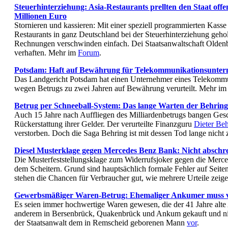
Steuerhinterziehung: Asia-Restaurants prellten den Staat of
Millionen Euro
Stornieren und kassieren: Mit einer speziell programmierten Kasse
Restaurants in ganz Deutschland bei der Steuerhinterziehung gehol
Rechnungen verschwinden einfach. Dei Staatsanwaltschaft Olden
verhaften. Mehr im
Forum
.
Potsdam: Haft auf Bewährung für Telekommunikationsuntern
Das Landgericht Potsdam hat einen Unternehmer eines Telekomm
wegen Betrugs zu zwei Jahren auf Bewährung verurteilt. Mehr i
Betrug per Schneeball-System: Das lange Warten der Behrin
Auch 15 Jahre nach Auffliegen des Milliardenbetrugs bangen Gesc
Rückerstattung ihrer Gelder. Der verurteilte Finanzguru
Dieter Be
verstorben. Doch die Saga Behring ist mit dessen Tod lange nich
Diesel Musterklage gegen Mercedes Benz Bank: Nicht abschre
Die Musterfeststellungsklage zum Widerrufsjoker gegen die Merc
dem Scheitern. Grund sind hauptsächlich formale Fehler auf Seit
stehen die Chancen für Verbraucher gut, wie mehrere Urteile zei
Gewerbsmäßiger Waren-Betrug: Ehemaliger Ankumer muss vi
Es seien immer hochwertige Waren gewesen, die der 41 Jahre alte
anderem in Bersenbrück, Quakenbrück und Ankum gekauft und nic
der Staatsanwalt dem in Remscheid geborenen Mann
vor
.