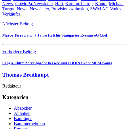
News
,
GoMoPa-Newsletter
,
Haft
,
Konkursbetrug
,
Konto
,
Michael
Turgut
,
News
,
Newsletter
,
Provisionswahnsinn
,
SWM AG Vaduz
,
Verkäufer
Nächster Beitrag
Marco Terraciano: 7 Jahre Haft für Stuttgarter Eventus eG Chef
Vorheriger Beitrag
Cengiz Ehliz: Zerreißprobe bei wee und COOINX vom MLM-König
Thomas Breithaupt
Redakteur
Kategorien
Abzocker
Anleihen
Bauträger
Bauunternehmen
Berater