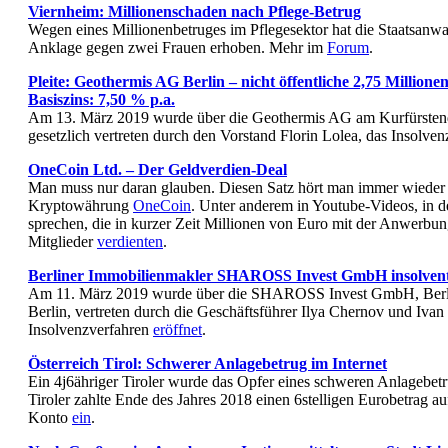
Viernheim: Millionenschaden nach Pflege-Betrug
Wegen eines Millionenbetruges im Pflegesektor hat die Staatsanwa
Anklage gegen zwei Frauen erhoben. Mehr im
Forum
.
Pleite: Geothermis AG Berlin – nicht öffentliche 2,75 Millione
Basiszins: 7,50 % p.a.
Am 13. März 2019 wurde über die Geothermis AG am Kurfürsten
gesetzlich vertreten durch den Vorstand Florin Lolea, das Insolve
OneCoin Ltd. – Der Geldverdien-Deal
Man muss nur daran glauben. Diesen Satz hört man immer wieder
Kryptowährung
OneCoin
. Unter anderem in Youtube-Videos, in d
sprechen, die in kurzer Zeit Millionen von Euro mit der Anwerbu
Mitglieder
verdienten
.
Berliner Immobilienmakler SHAROSS Invest GmbH insolven
Am 11. März 2019 wurde über die SHAROSS Invest GmbH, Berli
Berlin, vertreten durch die Geschäftsführer Ilya Chernov und Ivan
Insolvenzverfahren
eröffnet
.
Österreich Tirol: Schwerer Anlagebetrug im Internet
Ein 4j6ähriger Tiroler wurde das Opfer eines schweren Anlagebetr
Tiroler zahlte Ende des Jahres 2018 einen 6stelligen Eurobetrag au
Konto
ein
.