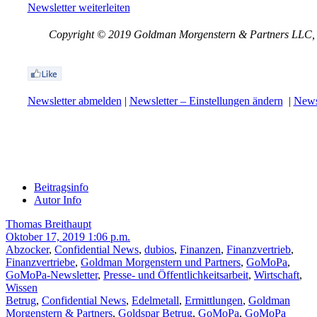
Newsletter weiterleiten
Copyright © 2019 Goldman Morgenstern & Partners LLC, Al
Newsletter abmelden
|
Newsletter – Einstellungen ändern
|
Newsl
Beitragsinfo
Autor Info
Thomas Breithaupt
Oktober 17, 2019 1:06 p.m.
Abzocker
,
Confidential News
,
dubios
,
Finanzen
,
Finanzvertrieb
,
Finanzvertriebe
,
Goldman Morgenstern und Partners
,
GoMoPa
,
GoMoPa-Newsletter
,
Presse- und Öffentlichkeitsarbeit
,
Wirtschaft
,
Wissen
Betrug
,
Confidential News
,
Edelmetall
,
Ermittlungen
,
Goldman
Morgenstern & Partners
,
Goldspar Betrug
,
GoMoPa
,
GoMoPa