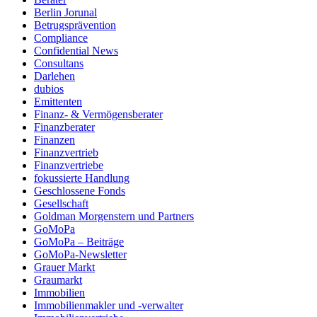
Berlin Jorunal
Betrugsprävention
Compliance
Confidential News
Consultans
Darlehen
dubios
Emittenten
Finanz- & Vermögensberater
Finanzberater
Finanzen
Finanzvertrieb
Finanzvertriebe
fokussierte Handlung
Geschlossene Fonds
Gesellschaft
Goldman Morgenstern und Partners
GoMoPa
GoMoPa – Beiträge
GoMoPa-Newsletter
Grauer Markt
Graumarkt
Immobilien
Immobilienmakler und -verwalter