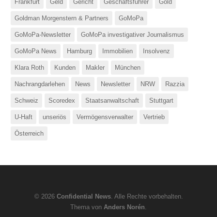
Frankfurt
Geld
Gericht
Geschäftsführer
Gold
Goldman Morgenstern & Partners
GoMoPa
GoMoPa-Newsletter
GoMoPa investigativer Journalismus
GoMoPa News
Hamburg
Immobilien
Insolvenz
Klara Roth
Kunden
Makler
München
Nachrangdarlehen
News
Newsletter
NRW
Razzia
Schweiz
Scoredex
Staatsanwaltschaft
Stuttgart
U-Haft
unseriös
Vermögensverwalter
Vertrieb
Österreich
© 2026
Confidential News
. Alle Rechte vorbehalten.
Thema von
Anders Norén
.