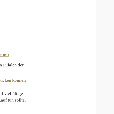
t mit
 Filialen der
tücken können
f vielfältige
uf tun sollte,