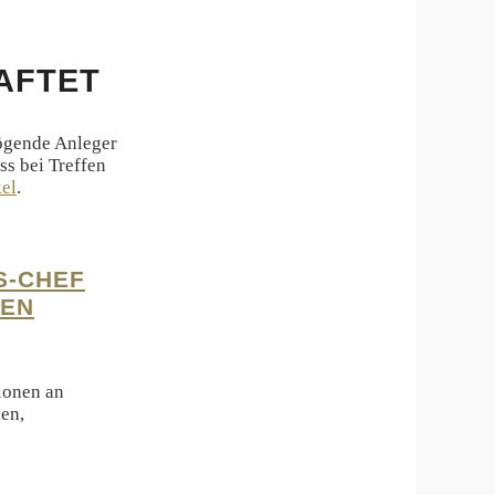
AFTET
ögende Anleger
ss bei Treffen
kel
.
S-CHEF
HEN
ionen an
ien,