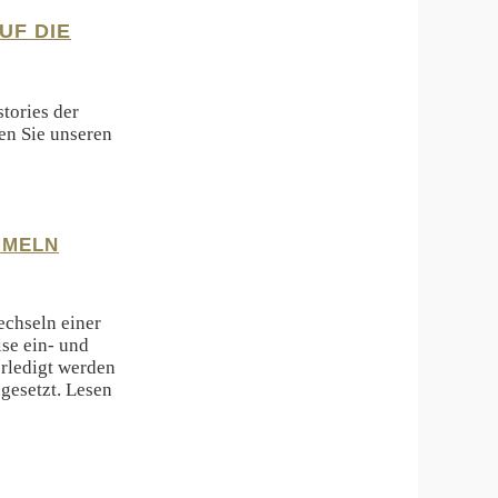
UF DIE
tories der
en Sie unseren
MMELN
echseln einer
se ein- und
rledigt werden
gesetzt. Lesen