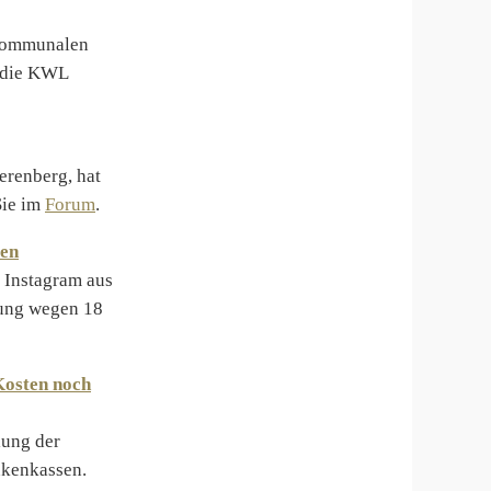
 Kommunalen
e die KWL
erenberg, hat
Sie im
Forum
.
ben
 Instagram aus
rung wegen 18
Kosten noch
lung der
nkenkassen.