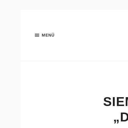
MENÜ
SI
„