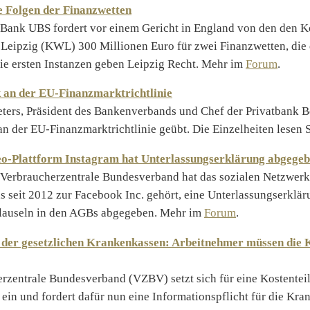
e Folgen der Finanzwetten
 Bank UBS fordert vor einem Gericht in England von den den
Leipzig (KWL) 300 Millionen Euro für zwei Finanzwetten, di
Die ersten Instanzen geben Leipzig Recht. Mehr im
Forum
.
k an der EU-Finanzmarktrichtlinie
ters, Präsident des Bankenverbands und Chef der Privatbank B
 an der EU-Finanzmarktrichtlinie geübt. Die Einzelheiten lesen 
eo-Plattform Instagram hat Unterlassungserklärung abgege
Verbraucherzentrale Bundesverband hat das sozialen Netzwerk
as seit 2012 zur Facebook Inc. gehört, eine Unterlassungserklä
lauseln in den AGBs abgegeben. Mehr im
Forum
.
 der gesetzlichen Krankenkassen: Arbeitnehmer müssen die 
rzentrale Bundesverband (VZBV) setzt sich für eine Kostentei
 ein und fordert dafür nun eine Informationspflicht für die Kra