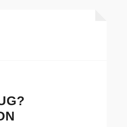
UG?
ON