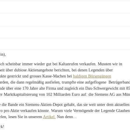
in),
sich scheinbar immer wieder gut bei Kaltanrufen verkaufen. Mussten wir in
eit über dubiose Aktienangebote berichten, bei denen Legenden über
ukte gestrickt und grosses Kasse-Machen bei
baldigen Börsengängen
rden, die dann regelmäßig ausfielen, trumpfte eine aufgeflogene Betrügerban
nde über eine 170 Jahre alte Firma und zugleich ein Dax-Schwergewicht mit 8
er Marktkapitalisierung von 102 Milliarden Euro auf: die Siemens AG aus Mün
 die Bande ein Siemens-Aktien-Depot gehabt, das sie weit unter dem aktuelle
ro pro Aktie verkaufen könnte. Warum viele Vermögende der Legende Glauben
elen, lesen Sie in unserem
Artikel.
Nun denn…
rk!