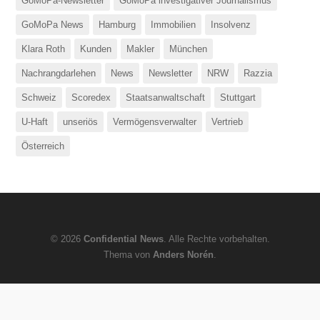
GoMoPa-Newsletter
GoMoPa investigativer Journalismus
GoMoPa News
Hamburg
Immobilien
Insolvenz
Klara Roth
Kunden
Makler
München
Nachrangdarlehen
News
Newsletter
NRW
Razzia
Schweiz
Scoredex
Staatsanwaltschaft
Stuttgart
U-Haft
unseriös
Vermögensverwalter
Vertrieb
Österreich
© 2026
Confidential News
. Alle Rechte vorbehalten.
Thema von
Anders Norén
.