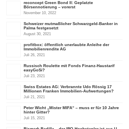
reconcept Green Bond II: Geplatzte
Börsennotierung – vorerst
November 10, 2022
Schweizer mutmaßlicher Schwarzgeld-Banker in
Palma festgesetzt
August 30, 2021
profitbox: öffentlich unerlaubte Anleihe der
Immobilienrendite AG
Juli 26, 2021
Russisch Roulette mit Fonds Finanz-Haustarif
easyGoSi?
Juli 23, 2021
Swiss Estates AG: Verbrannte Udo Rössig 17
Millionen Franken Immobilien-Aufwertungen?
Juli 21, 2021
Peter Wicht „Mister MIFA“ – muss er für 10 Jahre
hinter Gitter?
Juli 15, 2021
Bismark Badilla – der IPO-Hochstapler ist aus U-