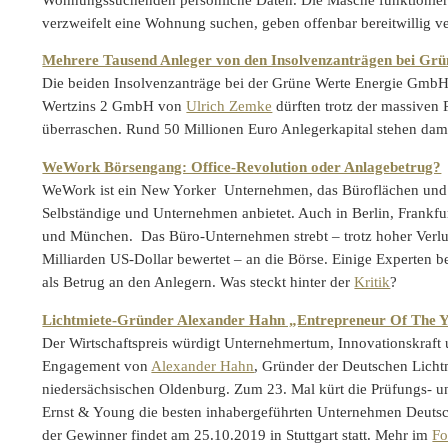
verzweifelt eine Wohnung suchen, geben offenbar bereitwillig v
Mehrere Tausend Anleger von den Insolvenzanträgen bei Grü
Die beiden Insolvenzanträge bei der Grüne Werte Energie Gmb
Wertzins 2 GmbH von
Ulrich Zemke
dürften trotz der massiven
überraschen. Rund 50 Millionen Euro Anlegerkapital stehen dam
WeWork Börsengang: Office-Revolution oder Anlagebetrug?
WeWork ist ein New Yorker Unternehmen, das Büroflächen und
Selbständige und Unternehmen anbietet. Auch in Berlin, Frank
und München. Das Büro-Unternehmen strebt – trotz hoher Verlus
Milliarden US-Dollar bewertet – an die Börse. Einige Experten
als Betrug an den Anlegern. Was steckt hinter der
Kritik
?
Lichtmiete-Gründer Alexander Hahn „Entrepreneur Of The 
Der Wirtschaftspreis würdigt Unternehmertum, Innovationskraft 
Engagement von
Alexander Hahn
, Gründer der Deutschen Lich
niedersächsischen Oldenburg. Zum 23. Mal kürt die Prüfungs- u
Ernst & Young die besten inhabergeführten Unternehmen Deuts
der Gewinner findet am 25.10.2019 in Stuttgart statt. Mehr im
F