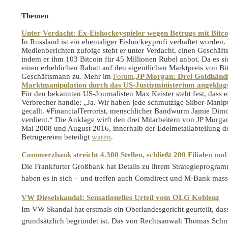
Themen
Unter Verdacht: Ex-Eishockeyspieler wegen Betrugs mit Bitco
In Russland ist ein ehemaliger Eishockeyprofi verhaftet worden
Medienberichten zufolge steht er unter Verdacht, einen Geschäf
indem er ihm 103 Bitcoin für 45 Millionen Rubel anbot. Da es s
einen erheblichen Rabatt auf den eigentlichen Marktpreis von Bit
Geschäftsmann zu. Mehr im
Forum
.
JP Morgan: Drei Goldhänd
Marktmanipulation durch das US-Justizministerium angeklag
Für den bekannten US-Journalisten Max Keister steht fest, dass 
Verbrecher handle: „Ja. Wir haben jede schmutzige Silber-Man
gecallt. #FinancialTerrorist, menschlicher Bandwurm Jamie Di
verdient.“ Die Anklage wirft den drei Mitarbeitern von JP Morga
Mai 2008 und August 2016, innerhalb der Edelmetallabteilung 
Betrügereien beteiligt
waren
.
Commerzbank streicht 4.300 Stellen, schließt 200 Filialen und
Die Frankfurter Großbank hat Details zu ihrem Strategieprogra
haben es in sich – und treffen auch Comdirect und M-Bank mas
VW Dieselskandal: Sensationelles Urteil vom OLG Koblenz
Im VW Skandal hat erstmals ein Oberlandesgericht geurteilt, dass
grundsätzlich begründet ist. Das von Rechtsanwalt Thomas Sch