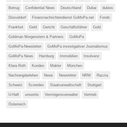
Betrug
Confidential News
Deutschland
Dubai
dubios
Düsseldorf
Finanznachrichtendienst GoMoPa.net
Fonds
Frankfurt
Geld
Gericht
Geschäftsführer
Gold
Goldman Morgenstern & Partners
GoMoPa
GoMoPa-Newsletter
GoMoPa investigativer Journalismus
GoMoPa News
Hamburg
Immobilien
Insolvenz
Klara Roth
Kunden
Makler
München
Nachrangdarlehen
News
Newsletter
NRW
Razzia
Schweiz
Scoredex
Staatsanwaltschaft
Stuttgart
U-Haft
unseriös
Vermögensverwalter
Vertrieb
Österreich