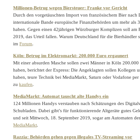
Millionen-Betrug wegen Biersteuer: Franke vor Gericht
Durch den vorgetäuschten Import von französischem Bier nach D
internationale Bande europäische Finanzbehörden um mehr als 3
haben. Gegen einen 42jährigen Würzburger Komplizen soll am F
2019, das Urteil fallen. Warum Deutschland für die Bierhändler so 
im
Forum
.
Köln: Betrug im Elektromarkt: 200.000 Euro ergaunert
Mit einer absurden Masche sollen zwei Männer in Köln 200.000
haben, berichtet der Express: Die Angeklagten sollen Kollegen 
haben, teure Technik bei MediaMarkt, Saturn oder Vodafone per
zu
kaufen
.
MediaMarkt: Automat tauscht alte Handys ein
124 Millionen Handys verstauben nach Schätzungen des Digital
Schubladen. Dabei gibt’s für funktionierende Altgeräte gutes Gel
und seit Mittwoch, 18. September 2019, sogar am Automaten der
MediaMarkt
.
Razzia: Behörden gehen gegen illegales TV-Streaming vor