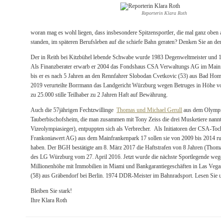
Reporterin Klara Roth
woran mag es wohl liegen, dass insbesondere Spitzensportler, die mal ganz oben
standen, im späteren Berufsleben auf die schiefe Bahn geraten? Denken Sie an d
Der in Reith bei Kitzbühel lebende Schwabe wurde 1983 Degenweltmeister und 
Als Finanzberater erwarb er 2004 das Fondshaus CSA Verwaltungs AG im Mainf
bis er es nach 5 Jahren an den Rennfahrer Slobodan Cvetkovic (53) aus Bad Ho
2019 verurteilte Borrmann das Landgericht Würzburg wegen Betruges in Höhe vo
zu 25.000 stille Teilhaber zu 2 Jahren Haft auf Bewährung.
Auch die 57jährigen Fechtzwillinge
Thomas und Michael Gerull
aus dem Olympi
Tauberbischofsheim, die man zusammen mit Tony Zeiss die drei Musketiere nan
Vizeolympiasieger), entpuppten sich als Verbrecher. Als Initiatoren der CSA-T
Frankoniawert AG) aus dem Mainfrankenpark 17 sollen sie von 2009 bis 2014 ru
haben. Der BGH bestätigte am 8. März 2017 die Haftstrafen von 8 Jahren (Thom
des LG Würzburg vom 27. April 2016. Jetzt wurde die nächste Sportlegende weg
Millionenhöhe mit Immobilien in Miami und Bankgarantiegeschäften in Las Vega
(58) aus Gräbendorf bei Berlin. 1974 DDR-Meister im Bahnradsport. Lesen Sie 
Bleiben Sie stark!
Ihre Klara Roth