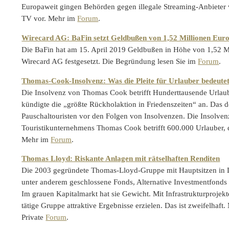
Europaweit gingen Behörden gegen illegale Streaming-Anbieter
TV vor. Mehr im
Forum
.
Wirecard AG: BaFin setzt Geldbußen von 1,52 Millionen Euro
Die BaFin hat am 15. April 2019 Geldbußen in Höhe von 1,52 M
Wirecard AG festgesetzt. Die Begründung lesen Sie im
Forum
.
Thomas-Cook-Insolvenz: Was die Pleite für Urlauber bedeute
Die Insolvenz von Thomas Cook betrifft Hunderttausende Urlaub
kündigte die „größte Rückholaktion in Friedenszeiten“ an. Das d
Pauschaltouristen vor den Folgen von Insolvenzen. Die Insolvenz
Touristikunternehmens Thomas Cook betrifft 600.000 Urlauber, 
Mehr im
Forum
.
Thomas Lloyd: Riskante Anlagen mit rätselhaften Renditen
Die 2003 gegründete Thomas-Lloyd-Gruppe mit Haupt­sitzen in L
unter anderem geschlossene Fonds, Alternative Investmentfonds 
Im grauen Kapitalmarkt hat sie Gewicht. Mit Infrastruktur­projekt
tätige Gruppe attraktive Ergeb­nisse erzielen. Das ist zweifelhaft
Private
Forum
.