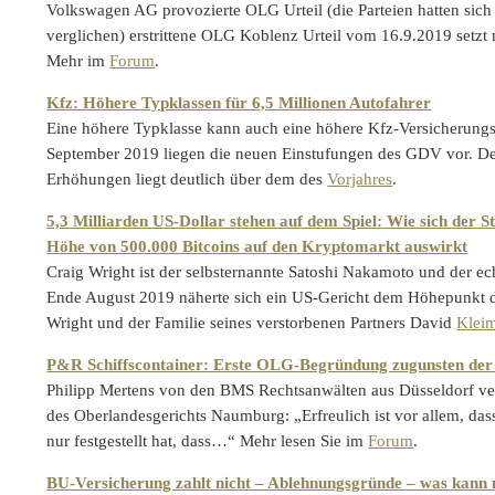
Volkswagen AG provozierte OLG Urteil (die Parteien hatten sich 
verglichen) erstrittene OLG Koblenz Urteil vom 16.9.2019 setzt
Mehr im
Forum
.
Kfz: Höhere Typklassen für 6,5 Millionen Autofahrer
Eine höhere Typklasse kann auch eine höhere Kfz-Versicherungs
September 2019 liegen die neuen Einstufungen des GDV vor. Der
Erhöhungen liegt deutlich über dem des
Vorjahres
.
5,3 Milliarden US-Dollar stehen auf dem Spiel: Wie sich der S
Höhe von 500.000 Bitcoins auf den Kryptomarkt auswirkt
Craig Wright ist der selbsternannte Satoshi Nakamoto und der e
Ende August 2019 näherte sich ein US-Gericht dem Höhepunkt de
Wright und der Familie seines verstorbenen Partners David
Klei
P&R Schiffscontainer: Erste OLG-Begründung zugunsten der
Philipp Mertens von den BMS Rechtsanwälten aus Düsseldorf verw
des Oberlandesgerichts Naumburg: „Erfreulich ist vor allem, d
nur festgestellt hat, dass…“ Mehr lesen Sie im
Forum
.
BU-Versicherung zahlt nicht – Ablehnungsgründe – was kan