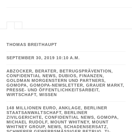
THOMAS BREITHAUPT
SEPTEMBER 30, 2019 10:10 A.M.
ABZOCKER
,
BERATER
,
BETRUGSPRÄVENTION
,
CONFIDENTIAL NEWS
,
DUBIOS
,
FINANZEN
,
GOLDMAN MORGENSTERN UND PARTNERS
,
GOMOPA
,
GOMOPA-NEWSLETTER
,
GRAUER MARKT
,
PRESSE- UND ÖFFENTLICHKEITSARBEIT
,
WIRTSCHAFT
,
WISSEN
148 MILLIONEN EURO
,
ANKLAGE
,
BERLINER
STAATSANWALTSCHAFT
,
BERLINER
ZIVILGERICHTE
,
CONFIDENTIAL NEWS
,
GOMOPA
,
MICHAEL RUDOLF
,
MOUNT WHITNEY
,
MOUNT
WHITNEY GROUP
,
NEWS
,
SCHADENSERSATZ
,
SCHWERER GEWERBSMÄSSIGER BETRUG
,
TI-