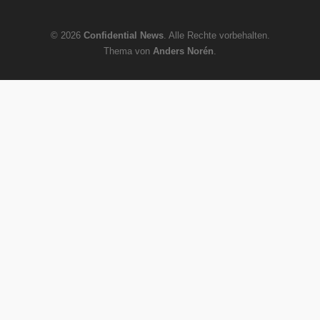
© 2026
Confidential News
. Alle Rechte vorbehalten.
Thema von
Anders Norén
.