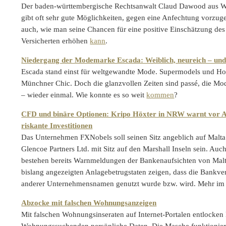
Der baden-württembergische Rechtsanwalt Claud Dawood aus Wei
gibt oft sehr gute Möglichkeiten, gegen eine Anfechtung vorzug
auch, wie man seine Chancen für eine positive Einschätzung de
Versicherten erhöhen
kann
.
Niedergang der Modemarke Escada: Weiblich, neureich – und
Escada stand einst für weltgewandte Mode. Supermodels und Ho
Münchner Chic. Doch die glanzvollen Zeiten sind passé, die M
– wieder einmal. Wie konnte es so weit
kommen
?
CFD und binäre Optionen: Kripo Höxter in NRW warnt vor A
riskante Investitionen
Das Unternehmen FXNobels soll seinen Sitz angeblich auf Malta 
Glencoe Partners Ltd. mit Sitz auf den Marshall Inseln sein. A
bestehen bereits Warnmeldungen der Bankenaufsichten von Malt
bislang angezeigten Anlagebetrugstaten zeigen, dass die Bankve
anderer Unternehmensnamen genutzt wurde bzw. wird. Mehr i
Abzocke mit falschen Wohnungsanzeigen
Mit falschen Wohnungsinseraten auf Internet-Portalen entlocken
Wohnungssuchenden persönliche Daten. Die Masche funktioniert 