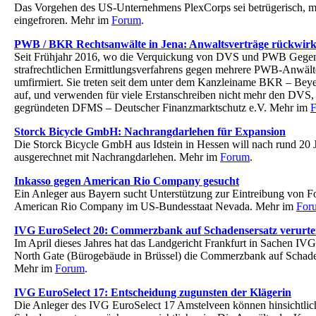
Das Vorgehen des US-Unternehmens PlexCorps sei betrügerisch, 
eingefroren. Mehr im
Forum
.
PWB / BKR Rechtsanwälte in Jena: Anwaltsverträge rückwirk
Seit Frühjahr 2016, wo die Verquickung von DVS und PWB Gegen
strafrechtlichen Ermittlungsverfahrens gegen mehrere PWB-Anwälte
umfirmiert. Sie treten seit dem unter dem Kanzleiname BKR – Beye
auf, und verwenden für viele Erstanschreiben nicht mehr den DVS,
gegründeten DFMS – Deutscher Finanzmarktschutz e.V. Mehr im
Storck Bicycle GmbH: Nachrangdarlehen für Expansion
Die Storck Bicycle GmbH aus Idstein in Hessen will nach rund 20 
ausgerechnet mit Nachrangdarlehen. Mehr im
Forum
.
Inkasso gegen American Rio Company gesucht
Ein Anleger aus Bayern sucht Unterstützung zur Eintreibung von F
American Rio Company im US-Bundesstaat Nevada. Mehr im
For
IVG EuroSelect 20: Commerzbank auf Schadensersatz verurtei
Im April dieses Jahres hat das Landgericht Frankfurt in Sachen IV
North Gate (Bürogebäude in Brüssel) die Commerzbank auf Schadens
Mehr im
Forum
.
IVG EuroSelect 17: Entscheidung zugunsten der Klägerin
Die Anleger des IVG EuroSelect 17 Amstelveen können hinsichtlich