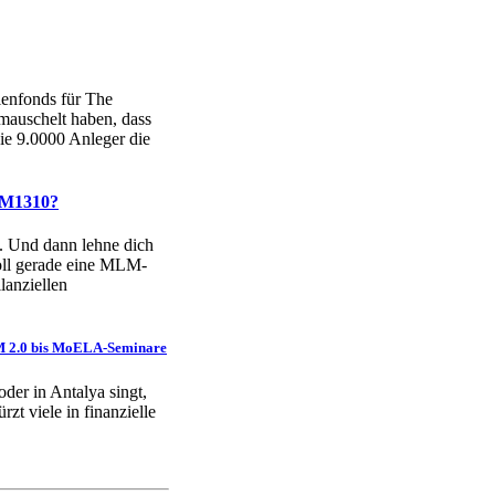
enfonds für The
gemauschelt haben, dass
ie 9.0000 Anleger die
 M1310?
. Und dann lehne dich
soll gerade eine MLM-
lanziellen
GDM 2.0 bis MoELA-Seminare
der in Antalya singt,
zt viele in finanzielle