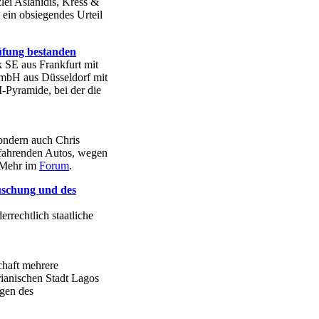
lei Aslanidis, Kress &
ein obsiegendes Urteil
üfung bestanden
 SE aus Frankfurt mit
mbH aus Düsseldorf mit
Pyramide, bei der die
sondern auch Chris
fahrenden Autos, wegen
 Mehr im
Forum
.
uschung und des
rrechtlich staatliche
chaft mehrere
ianischen Stadt Lagos
ngen des