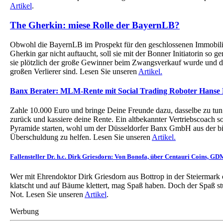
Artikel
.
The Gherkin: miese Rolle der BayernLB?
Obwohl die BayernLB im Prospekt für den geschlossenen Immobili
Gherkin gar nicht auftaucht, soll sie mit der Bonner Initiatorin so 
sie plötzlich der große Gewinner beim Zwangsverkauf wurde und d
großen Verlierer sind. Lesen Sie unseren
Artikel.
Banx Berater: MLM-Rente mit Social Trading Roboter Hanse
Zahle 10.000 Euro und bringe Deine Freunde dazu, dasselbe zu tun
zurück und kassiere deine Rente. Ein altbekannter Vertriebscoach 
Pyramide starten, wohl um der Düsseldorfer Banx GmbH aus der bi
Überschuldung zu helfen. Lesen Sie unseren
Artikel.
Fallensteller Dr. h.c. Dirk Griesdorn: Von Bonofa, über Centauri Coins, 
Wer mit Ehrendoktor Dirk Griesdorn aus Bottrop in der Steiermark o
klatscht und auf Bäume klettert, mag Spaß haben. Doch der Spaß stür
Not. Lesen Sie unseren
Artikel
.
Werbung