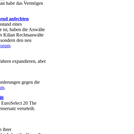
man habe das Vermögen
end anfechten
stand eines
 ist, haben die Anwälte
r Kilian Rechtsanwälte
 sondern den neu
Forum
.
Jahren expandieren, aber
orderungen gegen die
um
.
lt
G EuroSelect 20 The
ersatz verurteilt.
 ihrer