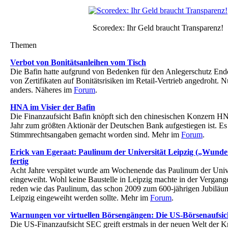
Scoredex: Ihr Geld braucht Transparenz!
Themen
Verbot von Bonitätsanleihen vom Tisch
Die Bafin hatte aufgrund von Bedenken für den Anlegerschutz Ende
von Zertifikaten auf Bonitätsrisiken im Retail-Vertrieb angedroht.
anders. Näheres im
Forum
.
HNA im Visier der Bafin
Die Finanzaufsicht Bafin knöpft sich den chinesischen Konzern HN
Jahr zum größten Aktionär der Deutschen Bank aufgestiegen ist. Es
Stimmrechtsangaben gemacht worden sind. Mehr im
Forum
.
Erick van Egeraat: Paulinum der Universität Leipzig („Wunder
fertig
Acht Jahre verspätet wurde am Wochenende das Paulinum der Unive
eingeweiht. Wohl keine Baustelle in Leipzig machte in der Vergange
reden wie das Paulinum, das schon 2009 zum 600-jährigen Jubiläum
Leipzig eingeweiht werden sollte. Mehr im
Forum
.
Warnungen vor virtuellen Börsengängen: Die US-Börsenaufsich
Die US-Finanzaufsicht SEC greift erstmals in der neuen Welt der 