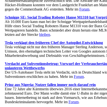
Schadensersatzansprüche zuversichtlich sein. Die Anwälte der Kanz
Häcker-Hollmann konnten vor dem Landgericht Frankfurt am Main 
gegen die Commerzbank AG erstreiten. Mehr im
Forum
.
Schnigge SE: Social Trading Roboter Hanse M1310 hat Vorpr
Ab 10.000 Euro kann man bei der Schnigge Wertpapierhandelsbank
Hilfe eines Social Trading Roboters Hanse M1310 von der Banx G
Wertpapieren handeln. Banx schmiedet aber drum herum eine MLM-
letzten auf der Strecke
bleiben
.
Tesla verklagt den früheren Chef der Autopilot-Entwicklung
Tesla verklagt nicht nur den früheren Manager Sterling Anderson, 
Urmson, den ehemaligen technischen Leiter von Googles autonom 
Mitarbeiterabwerbung und Diebstahls von Geschäftsgeheimnissen.
Verdacht auf Subventionsbetrug: Vorwurf der Verbrauchertä
unlauteren Wettbewerbs
Der US-Autobauer Tesla steht im Verdacht, sich in Deutschland wide
Subventionen erschlichen zu haben. Mehr im
Forum
.
Prinz aus Nigeria: Nutzer fallen immer noch darauf rein
Eine 72 Jahre alte Kärntnerin überwies 2016 einer Internetbekannts
zehntausend Euro. Der Mann wollte damit eine U-Bahn in der niger
bauen. Internetbetrug ist stark auf dem Vormarsch, wie aus Erhebu
Bundeskriminalamts hervorgeht. Mehr im
Forum
.