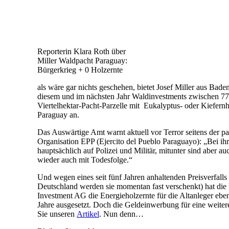
Reporterin Klara Roth über
Miller Waldpacht Paraguay:
Bürgerkrieg + 0 Holzernte
als wäre gar nichts geschehen, bietet Josef Miller aus Bad
diesem und im nächsten Jahr Waldinvestments zwischen 77
Viertelhektar-Pacht-Parzelle mit Eukalyptus- oder Kiefern
Paraguay an.
Das Auswärtige Amt warnt aktuell vor Terror seitens der p
Organisation EPP (Ejercito del Pueblo Paraguayo): „Bei ih
hauptsächlich auf Polizei und Militär, mitunter sind aber au
wieder auch mit Todesfolge.“
Und wegen eines seit fünf Jahren anhaltenden Preisverfalls
Deutschland werden sie momentan fast verschenkt) hat die 
Investment AG die Energieholzernte für die Altanleger eben
Jahre ausgesetzt. Doch die Geldeinwerbung für eine weiter
Sie unseren
Artikel
. Nun denn…