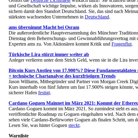
Gehört die
Deutsche Lichtmiete
wirklich dazu? Sie schaffen neue A
und Gesellschaft wichtige Impulse, wirken als Innovatoren, sorge
sichern damit den Standort Deutschland. Sie, das sind nach Meinu
stärksten wachsenden Unternehmen in
Deutschland
.
ams übernimmt Macht bei Osram
Die außerordentliche Hauptversammlung des Münchner Tradition
Dienstag dem Beherrschungs- und Gewinnabführungsvertrag mit d
Experten ams zu. Von Aktionären kommt Kritik und
Fragenflut
.
Türkische Lira stürzt immer weiter ab
Anleger verlieren unter dem Strich Geld, wenn sie in die Lira inv
Bitcoin Kurs Anstieg von 17.900%? Diese Fundamentaldaten 
+ technische Chartanalyse des kurzfristigen Trends
Jason Williams, Mitbegründer und Partner von Morgan Creek Digita
Kurs innerhalb von fünf Jahren um fast 17.900% steigen könnte, 
sicherer Hafen
festigt
.
Cardano Goguen Mainnet im März 2021: Kommt der Ethereu
Cardano Goguen kommt im März 2021. So zumindest sieht es aus
veröffentlichte Roadmap zu Goguen eingehalten wird. Nach dem er
sehen viele Cardano-Befürworter Goguen als finalen Schritt, um d
Lesen Sie, was hinter Goguen
steckt
.
Warnliste