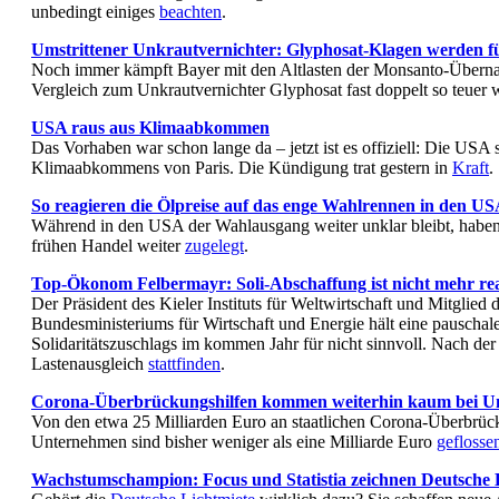
unbedingt einiges
beachten
.
Umstrittener Unkrautvernichter: Glyphosat-Klagen werden fü
Noch immer kämpft Bayer mit den Altlasten der Monsanto-Übernah
Vergleich zum Unkrautvernichter Glyphosat fast doppelt so teuer
USA raus aus Klimaabkommen
Das Vorhaben war schon lange da – jetzt ist es offiziell: Die USA 
Klimaabkommens von Paris. Die Kündigung trat gestern in
Kraft
.
So reagieren die Ölpreise auf das enge Wahlrennen in den U
Während in den USA der Wahlausgang weiter unklar bleibt, habe
frühen Handel weiter
zugelegt
.
Top-Ökonom Felbermayr: Soli-Abschaffung ist nicht mehr real
Der Präsident des Kieler Instituts für Weltwirtschaft und Mitglied 
Bundesministeriums für Wirtschaft und Energie hält eine pauscha
Solidaritätszuschlags im kommen Jahr für nicht sinnvoll. Nach der
Lastenausgleich
stattfinden
.
Corona-Überbrückungshilfen kommen weiterhin kaum bei U
Von den etwa 25 Milliarden Euro an staatlichen Corona-Überbrücku
Unternehmen sind bisher weniger als eine Milliarde Euro
geflosse
Wachstumschampion: Focus und Statistia zeichnen Deutsche 