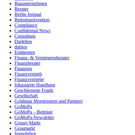
Bauunternehmen
Berater
Berlin Jorunal
Betrugsprävention
Compliance
Confidential News
Consultans
Darlehen
dubios
Emittenten
Finanz- & Vermögensberater
Finanzberater
Finanzen
Finanzvertrieb
Finanzvertriebe
fokussierte Handlung
Geschlossene Fonds
Gesellschaft
Goldman Morgenstern und Partners
GoMoPa
GoMoPa – Beiträge
GoMoPa-Newsletter
Grauer Markt
Graumarkt
Immobilien