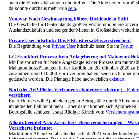
auch die Flüsterschätzungen übertreffen. Die Aktie notiert vorbörs
da könnte durchaus mehr drin
sein
.
Vonovia: Nach Gewinnsprung höhere Dividende in Sicht
Die Geschäfte für Deutschlands größten Wohnimmobilienkonzer
Auslandszukäufen und steigender Mieten in Großstädten weiterhi
Private User hdschulz: Das EEG ist ersatzlos zu streichen!
Die Begründung von
Private User
hdschulz lesen Sie im
Forum
.
LG Frankfurt Prozess: Kein Anlagebetrug mit Mahagoni-Hol
Mit Freisprüchen für beide Angeklagte ist der Prozess um mutmaßl
Mahagoniholz-Plantagen in der Karibik am 28. Oktober 2020 zu E
zusammen rund 610.000 Euro verloren hatten, seien nicht über mö
getäuscht worden. Die Plantage habe nachweislich
existiert
.
Nach der AvP-Pleite: Vertrauensschadenversicherung – Eule
versichern
Euler Hermes will Apotheken gegen Betrugsfälle durch Abrechnung
im aktuellen Fall nicht mehr – aber damit können sich Apotheken 
Betrugsfälle schützen“, sagt Rüdiger Kirsch vom
Versicherungsun
Allianz beendet Ära: Zäsur bei Lebensversicherungen – Was d
Versicherte bedeutet
Marktführer Allianz verabschiedet sich ab 2021 von der hundertpro