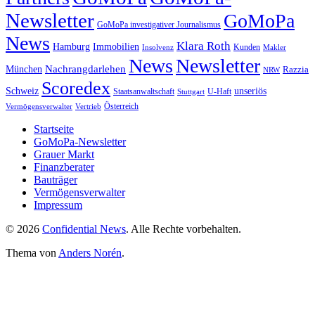
Newsletter
GoMoPa
GoMoPa investigativer Journalismus
News
Klara Roth
Hamburg
Immobilien
Kunden
Insolvenz
Makler
News
Newsletter
Nachrangdarlehen
München
Razzia
NRW
Scoredex
unseriös
Schweiz
Staatsanwaltschaft
Stuttgart
U-Haft
Vermögensverwalter
Österreich
Vertrieb
Startseite
GoMoPa-Newsletter
Grauer Markt
Finanzberater
Bauträger
Vermögensverwalter
Impressum
© 2026
Confidential News
. Alle Rechte vorbehalten.
Thema von
Anders Norén
.