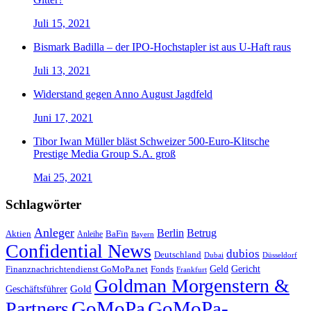
Juli 15, 2021
Bismark Badilla – der IPO-Hochstapler ist aus U-Haft raus
Juli 13, 2021
Widerstand gegen Anno August Jagdfeld
Juni 17, 2021
Tibor Iwan Müller bläst Schweizer 500-Euro-Klitsche
Prestige Media Group S.A. groß
Mai 25, 2021
Schlagwörter
Anleger
Berlin
Betrug
Aktien
BaFin
Anleihe
Bayern
Confidential News
dubios
Deutschland
Dubai
Düsseldorf
Geld
Gericht
Finanznachrichtendienst GoMoPa.net
Fonds
Frankfurt
Goldman Morgenstern &
Gold
Geschäftsführer
GoMoPa
GoMoPa-
Partners