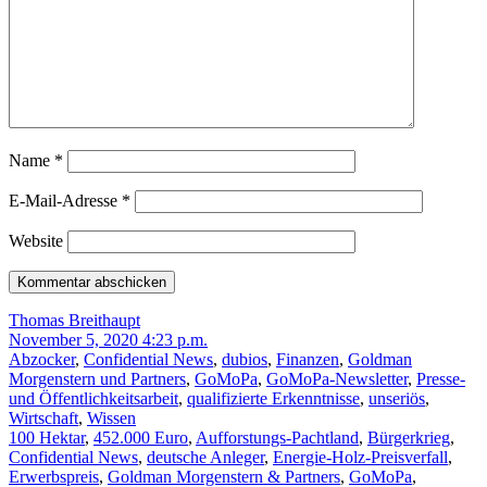
Name
*
E-Mail-Adresse
*
Website
Thomas Breithaupt
November 5, 2020 4:23 p.m.
Abzocker
,
Confidential News
,
dubios
,
Finanzen
,
Goldman
Morgenstern und Partners
,
GoMoPa
,
GoMoPa-Newsletter
,
Presse-
und Öffentlichkeitsarbeit
,
qualifizierte Erkenntnisse
,
unseriös
,
Wirtschaft
,
Wissen
100 Hektar
,
452.000 Euro
,
Aufforstungs-Pachtland
,
Bürgerkrieg
,
Confidential News
,
deutsche Anleger
,
Energie-Holz-Preisverfall
,
Erwerbspreis
,
Goldman Morgenstern & Partners
,
GoMoPa
,