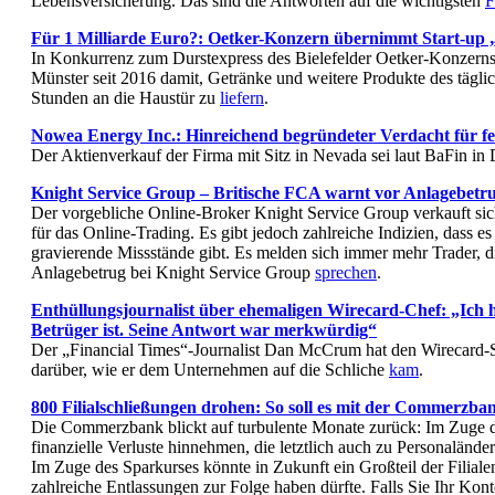
Lebensversicherung. Das sind die Antworten auf die wichtigsten
F
Für 1 Milliarde Euro?: Oetker-Konzern übernimmt Start-up 
In Konkurrenz zum Durstexpress des Bielefelder Oetker-Konzerns 
Münster seit 2016 damit, Getränke und weitere Produkte des tägli
Stunden an die Haustür zu
liefern
.
Nowea Energy Inc.: Hinreichend begründeter Verdacht für f
Der Aktienverkauf der Firma mit Sitz in Nevada sei laut BaFin in
Knight Service Group – Britische FCA warnt vor Anlagebetr
Der vorgebliche Online-Broker Knight Service Group verkauft sic
für das Online-Trading. Es gibt jedoch zahlreiche Indizien, dass e
gravierende Missstände gibt. Es melden sich immer mehr Trader, d
Anlagebetrug bei Knight Service Group
sprechen
.
Enthüllungsjournalist über ehemaligen Wirecard-Chef: „Ich ha
Betrüger ist. Seine Antwort war merkwürdig“
Der „Financial Times“-Journalist Dan McCrum hat den Wirecard-Sk
darüber, wie er dem Unternehmen auf die Schliche
kam
.
800 Filialschließungen drohen: So soll es mit der Commerzba
Die Commerzbank blickt auf turbulente Monate zurück: Im Zuge 
finanzielle Verluste hinnehmen, die letztlich auch zu Personaländ
Im Zuge des Sparkurses könnte in Zukunft ein Großteil der Filial
zahlreiche Entlassungen zur Folge haben dürfte. Falls Sie Ihr Kont