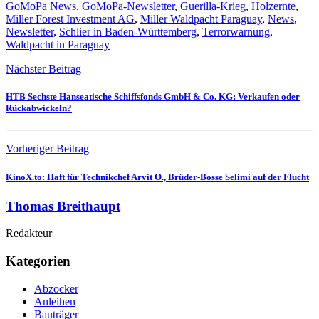
GoMoPa News
,
GoMoPa-Newsletter
,
Guerilla-Krieg
,
Holzernte
,
Miller Forest Investment AG
,
Miller Waldpacht Paraguay
,
News
,
Newsletter
,
Schlier in Baden-Württemberg
,
Terrorwarnung
,
Waldpacht in Paraguay
Nächster Beitrag
HTB Sechste Hanseatische Schiffsfonds GmbH & Co. KG: Verkaufen oder
Rückabwickeln?
Vorheriger Beitrag
KinoX.to: Haft für Technikchef Arvit O., Brüder-Bosse Selimi auf der Flucht
Thomas Breithaupt
Redakteur
Kategorien
Abzocker
Anleihen
Bauträger