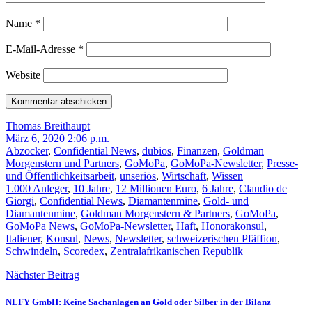
Name
*
E-Mail-Adresse
*
Website
Thomas Breithaupt
März 6, 2020 2:06 p.m.
Abzocker
,
Confidential News
,
dubios
,
Finanzen
,
Goldman
Morgenstern und Partners
,
GoMoPa
,
GoMoPa-Newsletter
,
Presse-
und Öffentlichkeitsarbeit
,
unseriös
,
Wirtschaft
,
Wissen
1.000 Anleger
,
10 Jahre
,
12 Millionen Euro
,
6 Jahre
,
Claudio de
Giorgi
,
Confidential News
,
Diamantenmine
,
Gold- und
Diamantenmine
,
Goldman Morgenstern & Partners
,
GoMoPa
,
GoMoPa News
,
GoMoPa-Newsletter
,
Haft
,
Honorakonsul
,
Italiener
,
Konsul
,
News
,
Newsletter
,
schweizerischen Pfäffion
,
Schwindeln
,
Scoredex
,
Zentralafrikanischen Republik
Nächster Beitrag
NLFY GmbH: Keine Sachanlagen an Gold oder Silber in der Bilanz