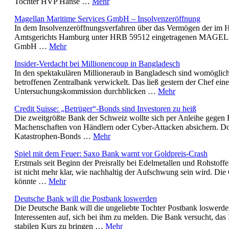
Tochter HVP Hanse …
Mehr
Magellan Maritime Services GmbH – Insolvenzeröffnung
In dem Insolvenzeröffnungsverfahren über das Vermögen der im H
Amtsgerichts Hamburg unter HRB 59512 eingetragenen MAGEL
GmbH …
Mehr
Insider-Verdacht bei Millionencoup in Bangladesch
In den spektakulären Millioneraub in Bangladesch sind womöglich
betroffenen Zentralbank verwickelt. Das ließ gestern der Chef eine
Untersuchungskommission durchblicken …
Mehr
Credit Suisse: „Betrüger“-Bonds sind Investoren zu heiß
Die zweitgrößte Bank der Schweiz wollte sich per Anleihe gegen 
Machenschaften von Händlern oder Cyber-Attacken absichern. Doc
Katastrophen-Bonds …
Mehr
Spiel mit dem Feuer: Saxo Bank warnt vor Goldpreis-Crash
Erstmals seit Beginn der Preisrally bei Edelmetallen und Rohstoffe
ist nicht mehr klar, wie nachhaltig der Aufschwung sein wird. Die
könnte …
Mehr
Deutsche Bank will die Postbank loswerden
Die Deutsche Bank will die ungeliebte Tochter Postbank loswerd
Interessenten auf, sich bei ihm zu melden. Die Bank versucht, das I
stabilen Kurs zu bringen …
Mehr