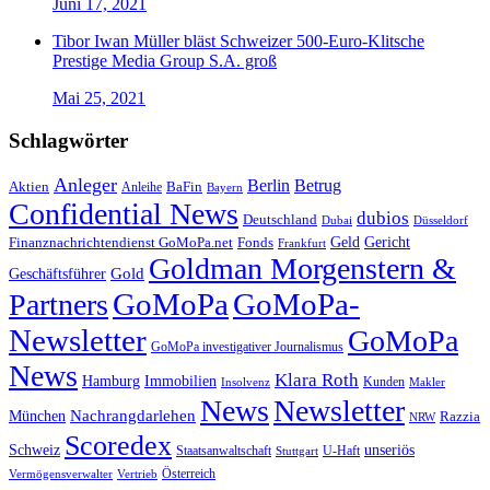
Juni 17, 2021
Tibor Iwan Müller bläst Schweizer 500-Euro-Klitsche
Prestige Media Group S.A. groß
Mai 25, 2021
Schlagwörter
Anleger
Berlin
Betrug
Aktien
BaFin
Anleihe
Bayern
Confidential News
dubios
Deutschland
Dubai
Düsseldorf
Geld
Gericht
Finanznachrichtendienst GoMoPa.net
Fonds
Frankfurt
Goldman Morgenstern &
Gold
Geschäftsführer
GoMoPa
GoMoPa-
Partners
Newsletter
GoMoPa
GoMoPa investigativer Journalismus
News
Klara Roth
Hamburg
Immobilien
Kunden
Insolvenz
Makler
News
Newsletter
Nachrangdarlehen
München
Razzia
NRW
Scoredex
unseriös
Schweiz
Staatsanwaltschaft
Stuttgart
U-Haft
Vermögensverwalter
Österreich
Vertrieb