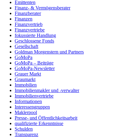
Emittenten
Finanz- & Vermögensberater
Finanzberater
Finanzen
Finanzvertrieb
Finanzvertriebe
fokussierte Handlung
Geschlossene Fonds
Gesellschaft
Goldman Morgenstern und Partners
GoMoPa
GoMoPa – Beiträge
GoMoPa-Newsletter
Grauer Markt
Graumarkt
Immobilien
Immobilienmakler und -verwalter
Immobilienvertriebe
Informationen
Interessengruppen
Maklerpool
Presse- und Öffentlichkeitsarbeit
qualifizierte Erkenntnisse
Schulden
Transparenz