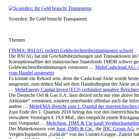
Scoredex: Ihr Geld braucht Transparenz
Themen
FINMA: BSI AG verletzt Geldwäschereibestimmungen schwer
Die BSI AG hat mit Geschäftsbeziehungen und Transaktionen im
Korruptionsaffäre des malaysischen Staatsfonds 1MDB schwer ge
Geldwäschereibestimmungen verstossen …
Mehr
Cashcloud AG: A
vom Handel ausgesetzt
Es könnte ein Rekord sein, denn die Cashcloud Aktie wurde heut
ausgesetzt, zum dritten Mal seit dem Handeslbeginn der Aktie an d
…
Mehr
Energy Capital Invest (ECI) verhindert negative Berichte
Die Deutsche Oel & Gas S.A. lässt derzeit nicht nur eine aktive I
Aktionäre“ vermissen, sondern unterbindet offenbar auch die Info
andere …
Mehr
FMA-Bericht zum 1. Quartal der österreichischen
Zum Ende des 1. Quartals 2016 betrug das von den österreichisch
verwaltete Vermögen € 19,6 Mrd., dies entspricht einem Rückgan
zum Vorquartal …
Mehr
Jung, DMS & Cie kauft Vergleichsplattfo
Der Mutterkonzern von
Jung, DMS & Cie.
, die
JDC Group AG
, 
Vergleichsplattform „Geld.de“ von der Unister-Gruppe. Zuletzt ha