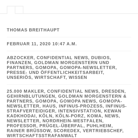
THOMAS BREITHAUPT
FEBRUAR 11, 2020 10:47 A.M.
ABZOCKER
,
CONFIDENTIAL NEWS
,
DUBIOS
,
FINANZEN
,
GOLDMAN MORGENSTERN UND
PARTNERS
,
GOMOPA
,
GOMOPA-NEWSLETTER
,
PRESSE- UND ÖFFENTLICHKEITSARBEIT
,
UNSERIÖS
,
WIRTSCHAFT
,
WISSEN
25.000 MAKLER
,
CONFIDENTIAL NEWS
,
DRESDEN
,
GEHIRNBLUTUNGEN
,
GOLDMAN MORGENSTERN &
PARTNERS
,
GOMOPA
,
GOMOPA NEWS
,
GOMOPA-
NEWSLETTER
,
HAUS
,
INFINUS-PROZESS
,
INFINUS-
STRAFVERTEIDIGER
,
INTENSIVSTATION
,
KEWAN
KADKHODAI
,
KÖLN
,
KÖLN-PORZ
,
KOMA
,
NEWS
,
NEWSLETTER
,
NORDRHEIN-WESTFALEN
,
PROFESSOR
,
PRÜGEL-ÜBERFAL
,
PUHLHEIM
,
RAINER BRÜSSOW
,
SCOREDEX
,
VERTRIEBSCHEF
,
WIRTSCHAFTSSTRAFANWALT