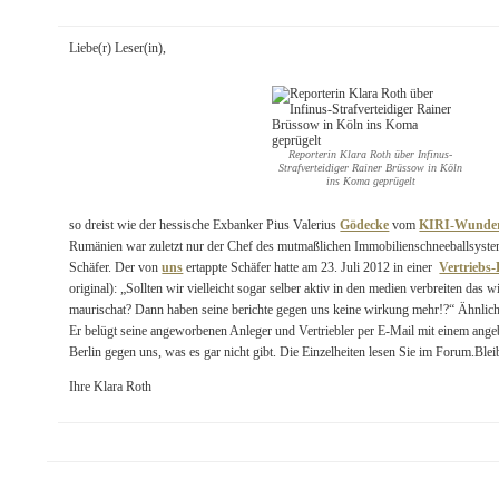
Liebe(r) Leser(in),
Reporterin Klara Roth über Infinus-
Strafverteidiger Rainer Brüssow in Köln
ins Koma geprügelt
so dreist wie der hessische Exbanker Pius Valerius
Gödecke
vom
KIRI-Wunder
Rumänien war zuletzt nur der Chef des mutmaßlichen Immobilienschneeballsyst
Schäfer. Der von
uns
ertappte Schäfer hatte am 23. Juli 2012 in einer
Vertriebs
original): „Sollten wir vielleicht sogar selber aktiv in den medien verbreiten das 
maurischat? Dann haben seine berichte gegen uns keine wirkung mehr!?“ Ähnlic
Er belügt seine angeworbenen Anleger und Vertriebler per E-Mail mit einem angeb
Berlin gegen uns, was es gar nicht gibt. Die Einzelheiten lesen Sie im Forum.Blei
Ihre Klara Roth