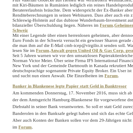
Pius Valerian Gödecke aus Hessen will Vertrieblern weismachen,
mit Kiri-Bäumen in Rumänien lediglich ein reines Handelsproduk
Beratererlaubnis bräuchte. Dem widerspricht der Ex-Banker aber
Renditeberechnungen in seinen Webinaren. Dass aber auch ein z
Schleswig-Holstein auf das dubiose Wunderbaum-Investment auf
bilanzieller Überschuldung liegen. Näheres im
Forum
.
Geheimer 
Schweiz
Mit einer Legende über einen herrenlosen geheimen, aber denno
Euro Fonds in der Schweiz versucht ein gewisser Sharon gerade
die man ihm auf die E-Mail
cmb-icep@virgilio.it
senden soll. Wa
lesen Sie im
Forum
.
Anwalt gegen United Oil & Gas Corp. ges
Seit 5 Jahren warnen wir vor den umsatzlosen Papieraktienleiche
Norman Victor Meier. Über seine Firma IFS International Financia
New York und der Gemeinde Dartmouth in Kanada rekrutiert Me
deutschsprachige sogenannte Private Equity Broker. Ein User is
und sucht nun einen Anwalt. Die Einzelheiten im
Forum
.
Banker in Blankenese legte Papier statt Geld in Banktresor
Am kommenden Donnerstag, 17. November 2016, muss sich ab 9
der dem Amtsgericht Hamburg-Blankenese für vorgeworfene drei
Diebstahl in seiner Bank verantworten. So soll er statt Geld zure
Banderolen in den Banksafe gelegt haben und sich das echte Gel
Aber auch Konten der Banken sollen vor dem 29-Jährigen nicht 
im
Forum
.