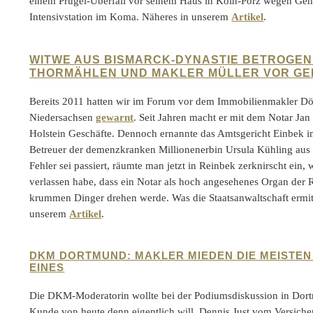
einem Prügel-Überfall vor seinem Haus in Köln-Porz wegen Geh
Intensivstation im Koma. Näheres in unserem
Artikel
.
WITWE AUS BISMARCK-DYNASTIE BETROGEN
THORMÄHLEN UND MAKLER MÜLLER VOR GE
Bereits 2011 hatten wir im Forum vor dem Immobilienmakler D
Niedersachsen
gewarnt
. Seit Jahren macht er mit dem Notar Ja
Holstein Geschäfte. Dennoch ernannte das Amtsgericht Einbek 
Betreuer der demenzkranken Millionenerbin Ursula Kühling aus
Fehler sei passiert, räumte man jetzt in Reinbek zerknirscht ein,
verlassen habe, dass ein Notar als hoch angesehenes Organ der 
krummen Dinger drehen werde. Was die Staatsanwaltschaft ermitte
unserem
Artikel
.
DKM DORTMUND: MAKLER MIEDEN DIE MEISTEN 
EINES
Die DKM-Moderatorin wollte bei der Podiumsdiskussion in Dor
Kunde von heute denn eigentlich will. Dennis Just vom Versich