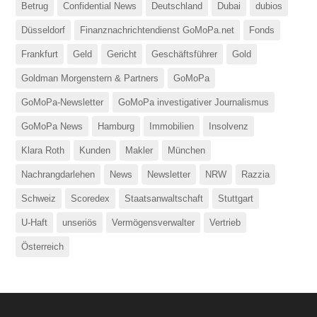
Betrug
Confidential News
Deutschland
Dubai
dubios
Düsseldorf
Finanznachrichtendienst GoMoPa.net
Fonds
Frankfurt
Geld
Gericht
Geschäftsführer
Gold
Goldman Morgenstern & Partners
GoMoPa
GoMoPa-Newsletter
GoMoPa investigativer Journalismus
GoMoPa News
Hamburg
Immobilien
Insolvenz
Klara Roth
Kunden
Makler
München
Nachrangdarlehen
News
Newsletter
NRW
Razzia
Schweiz
Scoredex
Staatsanwaltschaft
Stuttgart
U-Haft
unseriös
Vermögensverwalter
Vertrieb
Österreich