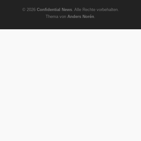
© 2026
Confidential News
. Alle Rechte vorbehalten.
Thema von
Anders Norén
.