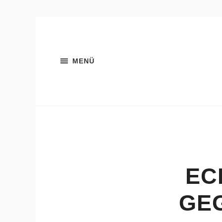
MENÜ
EC
GE