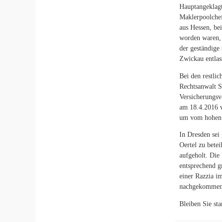
Hauptangeklag
Maklerpoolchef
aus Hessen, b
worden waren, 
der geständige
Zwickau entlas
Bei den restli
Rechtsanwalt S
Versicherungsv
am 18.4.2016 
um vom hohen 
In Dresden sei
Oertel zu betei
aufgeholt. Die
entsprechend g
einer Razzia i
nachgekommen.
Bleiben Sie st