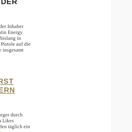
 DER
der Inhaber
tin Energy
bislang in
Pistole auf die
e insgesamt
RST
KERN
leger durch
n Likes
den täglich ein