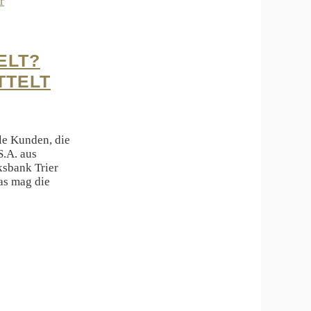
r
ELT?
TTELT
lle Kunden, die
S.A. aus
ksbank Trier
as mag die