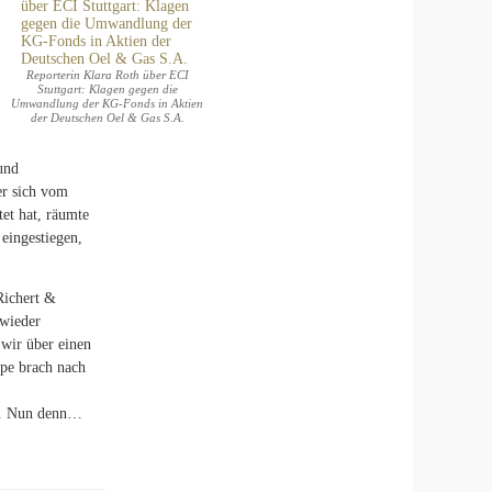
Reporterin Klara Roth über ECI
Stuttgart: Klagen gegen die
Umwandlung der KG-Fonds in Aktien
der Deutschen Oel & Gas S.A.
und
er sich vom
et hat, räumte
 eingestiegen,
Richert &
 wieder
wir über einen
ppe brach nach
ro. Nun denn…