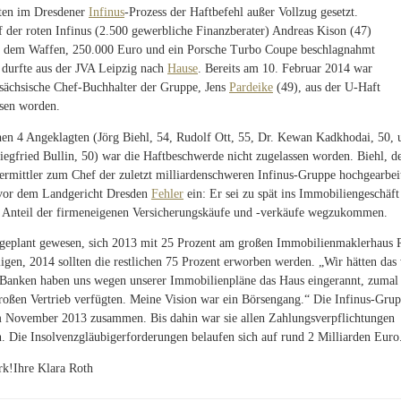
ten im Dresdener
Infinus
-Prozess der Haftbefehl außer Vollzug gesetzt.
 der roten Infinus (2.500 gewerbliche Finanzberater) Andreas Kison (47)
ei dem Waffen, 250.000 Euro und ein Porsche Turbo Coupe beschlagnahmt
durfte aus der JVA Leipzig nach
Hause
. Bereits am 10. Februar 2014 war
 sächsische Chef-Buchhalter der Gruppe, Jens
Pardeike
(49), aus der U-Haft
sen worden.
chen 4 Angeklagten (Jörg Biehl, 54, Rudolf Ott, 55, Dr. Kewan Kadkhodai, 50, 
iegfried Bullin, 50) war die Haftbeschwerde nicht zugelassen worden. Biehl, d
ermittler zum Chef der zuletzt milliardenschweren Infinus-Gruppe hochgearbeit
vor dem Landgericht Dresden
Fehler
ein: Er sei zu spät ins Immobiliengeschäft
Anteil der firmeneigenen Versicherungskäufe und -verkäufe wegzukommen.
 geplant gewesen, sich 2013 mit 25 Prozent am großen Immobilienmaklerhaus 
ligen, 2014 sollten die restlichen 75 Prozent erworben werden. „Wir hätten das
 Banken haben uns wegen unserer Immobilienpläne das Haus eingerannt, zumal 
roßen Vertrieb verfügten. Meine Vision war ein Börsengang.“ Die Infinus-Gru
m November 2013 zusammen. Bis dahin war sie allen Zahlungsverpflichtungen
 Die Insolvenzgläubigerforderungen belaufen sich auf rund 2 Milliarden Eu
ark!Ihre Klara Roth