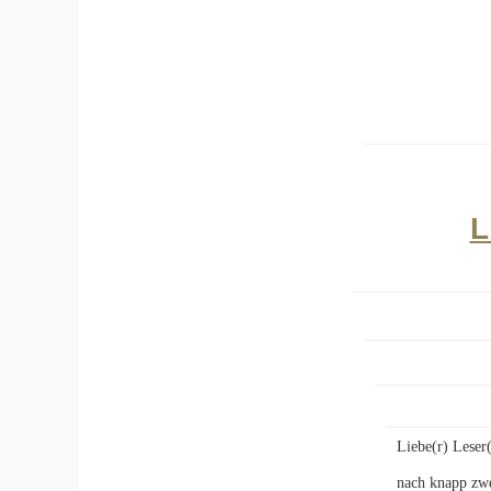
L
Liebe(r) Leser(
nach knapp zwe