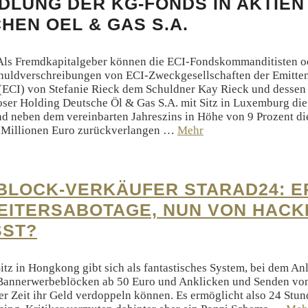
LUNG DER KG-FONDS IN AKTIEN
HEN OEL & GAS S.A.
 Als Fremdkapitalgeber können die ECI-Fondskommanditisten o
uldverschreibungen von ECI-Zweckgesellschaften der Emitten
 (ECI) von Stefanie Rieck dem Schuldner Kay Rieck und dessen 
oser Holding Deutsche Öl & Gas S.A. mit Sitz in Luxemburg die 
nd neben dem vereinbarten Jahreszins in Höhe von 9 Prozent di
 Millionen Euro zurückverlangen …
Mehr
LOCK-VERKÄUFER STARAD24: E
EITERSABOTAGE, NUN VON HAC
SST?
itz in Hongkong gibt sich als fantastisches System, bei dem An
Bannerwerbeblöcken ab 50 Euro und Anklicken und Senden vo
er Zeit ihr Geld verdoppeln können. Es ermöglicht also 24 Stun