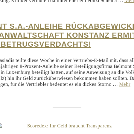
sing. Kritiker vermuten dahinter eher ein Ponzi Schema …
Meh
T S.A.-ANLEIHE RÜCKABGEWICK
ANWALTSCHAFT KONSTANZ ERMI
 BETRUGSVERDACHTS!
siadis teilte diese Woche in einer Vertriebs-E-Mail mit, dass a
eijährigen 8-Prozent-Anleihe seiner Beteiligungsfirma Belmont 
in Luxemburg beteiligt hätten, auf seine Anweisung an die Vol
lz) hin ihr Geld zurücküberwiesen bekommen haben sollten. D
gen, für die Vertriebler bedeutet es ein dickes Storno …
Mehr