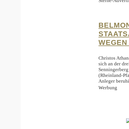
Sterne-Adverti
BELMON
STAATS
WEGEN
Christos Athana
sich an der dr
Senningerberg 
(Rheinland-Pfa
Anleger beruhi
Werbung