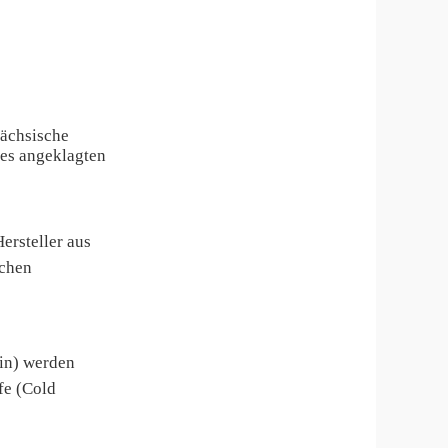
Sächsische
es angeklagten
ersteller aus
schen
Fin) werden
fe (Cold