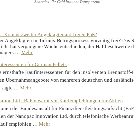
Scoredex: Ihr Geld braucht Transparenz
s: Kommt zweiter Angeklagter auf freien Fuß?
r Angeklagten im Infinus-Betrugsprozess vorzeitig frei? Das 
richt hat vergangene Woche entschieden, der Haftbeschwerde d
anagers …
Mehr
teressenten für German Pellets
e ernsthafte Kaufinteressenten für den insolventen Brennstoff-H
gen Übernahmeangebote von mehreren deutschen und ausländi
, sagte …
Mehr
ation Ltd.: BaFin warnt vor Kaufempfehlungen für Aktien
onen der Bundesanstalt für Finanzdienstleistungsaufsicht (Ba
tien der Nanopac Innovation Ltd. durch telefonische Werbeanru
Kauf empfohlen …
Mehr