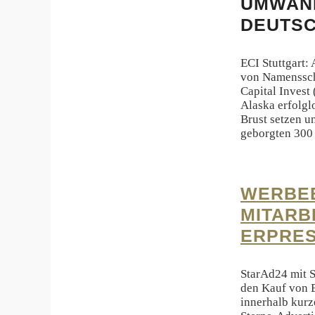
UMWAND
DEUTSC
ECI Stuttgart:
von Namenssch
Capital Invest
Alaska erfolgl
Brust setzen u
geborgten 300
WERBEB
MITARB
ERPRE
StarAd24 mit S
den Kauf von 
innerhalb kurz