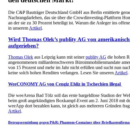
den deutschen Markt!
Die C&P Bauträger Deutschland GmbH aus Berlin emittierte gerade 
Nachrangdarlehen, das sie über die Crowdinvesting-Plattform Ho
an der sie zu 30 Prozent beteiligt ist. Warum die Anleger ins offen
in unserem
Artikel
.
Wird Thomas Olek’s publity AG von amerikanisc
aufgerieben?
Thomas Olek
aus Leipzig kann mit seiner
publity AG
die hohen R
angenommenen milliardenschweren Büroimmobilienmandate amer
von 15 Prozent und mehr im Jahr nicht erfüllen und sucht nun nac
keine solch hohen Renditen verlangen. Lesen Sie unseren
Artikel
.
WeeCONOMY AG von Cengiz Ehliz in Tschechien illegal
Die weeArena Bad Tölz soll das erste bargeldlose Stadion der W
beim groß angekündigten Boxkampf-Event am 2. Juni 2018 mit d
weeApp dort bezahlen kann, ist gleich aus mehreren Gründen frag
Artikel
.
Betrugsermittlung gegen P&R: Phantom-Container über Briefkastenfirma