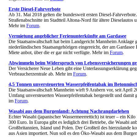
Erste Diesel-Fahrverbote
Ab 31. Mai 2018 gelten die bundesweit ersten Diesel-Fahrverbote
Straßenabschnitte im Stadtteil Altona-Nord für ältere Dieselautos 
Mehr im
Forum
.
Vermietung angeblicher Ferienunterkünfte am Gardasee
Die Staatsanwaltschaft hat beim Landgericht Mannheim Anklage 
niederländischen Staatsangehörigen eingereicht, der am Gardasee 
Miete anbot, über die er gar nicht verfügte. Mehr im
Forum
.
Abwimmeln beim Widerspruch von Lebensversicherungen ge
Der Versicherer Neue Leben gibt eine Unterlassungserklärung geg
Verbraucherzentrale ab. Mehr im
Forum
.
4,5 Tonnen unversteuerten Wasserpfeifentabak im Betonmische
Die Staatsanwaltschaft Mannheim wirft 9 Arabern vor, seit April 
Umfang unversteuerten Wasserpfeifentabak hergestellt und damit 
im
Forum
.
Wasabi aus dem Burgenland: Achtung Nachrangdarlehen
Echter Wasabi (japanischer Wassermeerrettich) ist teuer – ein Kilo 
300 Euro. In Europa gibt es lediglich drei Betriebe, die Wasabi anb
Großbritannien, Island und Polen. Der Großteil des hierzulande 
aus Asien importiert. Nun soll es den Öko-Wasabi aus dem Burge