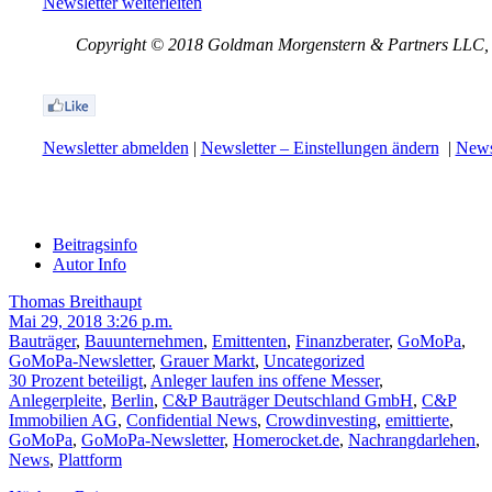
Newsletter weiterleiten
Copyright © 2018 Goldman Morgenstern & Partners LLC, Al
Newsletter abmelden
|
Newsletter – Einstellungen ändern
|
Newsl
Beitragsinfo
Autor Info
Thomas Breithaupt
Mai 29, 2018 3:26 p.m.
Bauträger
,
Bauunternehmen
,
Emittenten
,
Finanzberater
,
GoMoPa
,
GoMoPa-Newsletter
,
Grauer Markt
,
Uncategorized
30 Prozent beteiligt
,
Anleger laufen ins offene Messer
,
Anlegerpleite
,
Berlin
,
C&P Bauträger Deutschland GmbH
,
C&P
Immobilien AG
,
Confidential News
,
Crowdinvesting
,
emittierte
,
GoMoPa
,
GoMoPa-Newsletter
,
Homerocket.de
,
Nachrangdarlehen
,
News
,
Plattform