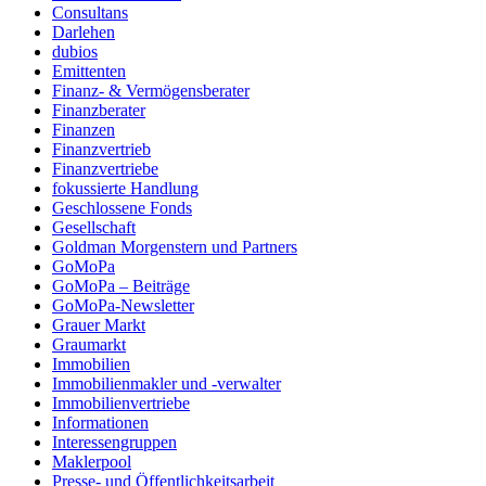
Consultans
Darlehen
dubios
Emittenten
Finanz- & Vermögensberater
Finanzberater
Finanzen
Finanzvertrieb
Finanzvertriebe
fokussierte Handlung
Geschlossene Fonds
Gesellschaft
Goldman Morgenstern und Partners
GoMoPa
GoMoPa – Beiträge
GoMoPa-Newsletter
Grauer Markt
Graumarkt
Immobilien
Immobilienmakler und -verwalter
Immobilienvertriebe
Informationen
Interessengruppen
Maklerpool
Presse- und Öffentlichkeitsarbeit