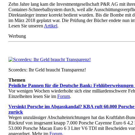
Zehn Jahre lang kam die Investmentgesellschaft P&R AG mit ihre
Container-Schneeballsystem durch, weil alle Ausschüttungsverpfli
Direktanleger immer korrekt bedient wurden. Bis die Bombe mit 
im März 2018 geplatzt war. Die Prüfung der Bücher endete nun i
Lesen Sie unseren
Artikel
.
Werbung
Scoredex: Ihr Geld braucht Transparenz!
Themen
Peinliche Pannen für die Deutsche Bank: Fehlüberweisungen 
Vor wenigen Wochen wiederholte sich eine milliardenschwere Fe
Einzelheiten lesen Sie im
Forum
.
Versinkt Porsche im Abgasskandal? KBA ruft 60.000 Porsc
zurück
Wegen unzulässiger Abschalteinrichtungen hat das Kraftfahrt-B
Rückruf von insgesamt knapp 7.000 Porsche Cayenne Euro 6 4,2 
53.000 Porsche Macan Euro 6 3 Liter V6 TDI mit Bescheiden vo
angeordnet. Mehr im
Forum
.