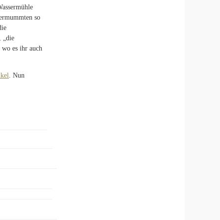
 Wassermühle
 Vermummten so
die
 „die
 wo es ihr auch
ikel
. Nun