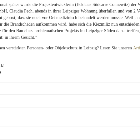
nat später wurde die Projektentwicklerin (Eckhaus Südcarre Connewitz) der
bH, Claudia Pech, abends in ihrer Leipziger Wohnung überfallen und von 2
ht geboxt, dass sie noch vor Ort medizinisch behandelt werden musste. Weil ja 
ür die Brandschäden aufkommen wird, habe sich die Kiezmiliz nun entschieden,
e für den Bau eines problematischen Projekts im Leipziger Süden da zu treffen,
t: in ihrem Gesicht.“
einen verstärkten Personen- oder Objektschutz in Leipzig? Lesen Sie unseren
Art
rk!
h