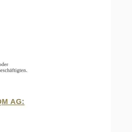
oder
eschäftigten.
QM AG: