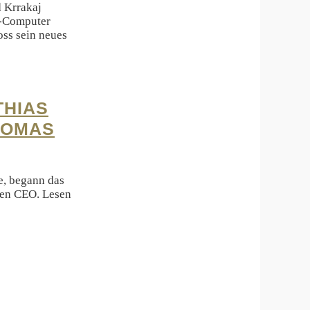
 Krrakaj
g-Computer
oss sein neues
THIAS
HOMAS
e, begann das
ten CEO. Lesen