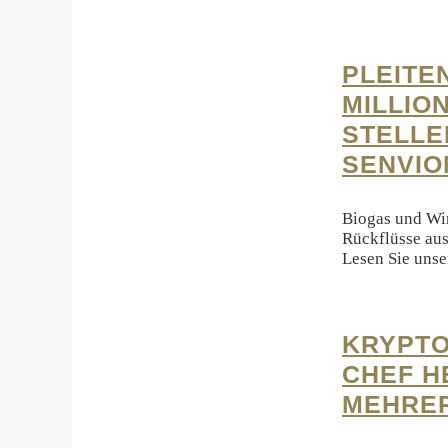
PLEITE
MILLIO
STELLE
SENVIO
Biogas und Win
Rückflüsse aus
Lesen Sie uns
KRYPTO
CHEF H
MEHRER