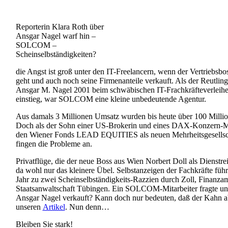
Reporterin Klara Roth über
Ansgar Nagel warf hin –
SOLCOM –
Scheinselbständigkeiten?
die Angst ist groß unter den IT-Freelancern, wenn der Vertriebsbo
geht und auch noch seine Firmenanteile verkauft. Als der Reutlin
Ansgar M. Nagel 2001 beim schwäbischen IT-Frachkräftever
einstieg, war SOLCOM eine kleine unbedeutende Agentur.
Aus damals 3 Millionen Umsatz wurden bis heute über 100 Milli
Doch als der Sohn einer US-Brokerin und eines DAX-Konzern-M
den Wiener Fonds LEAD EQUITIES als neuen Mehrheitsgesellscha
fingen die Probleme an.
Privatflüge, die der neue Boss aus Wien Norbert Doll als Dienstre
da wohl nur das kleinere Übel. Selbstanzeigen der Fachkräfte führt
Jahr zu zwei Scheinselbständigkeits-Razzien durch Zoll, Finanza
Staatsanwaltschaft Tübingen. Ein SOLCOM-Mitarbeiter fragte un
Ansgar Nagel verkauft? Kann doch nur bedeuten, daß der Kahn ab
unseren
Artikel
. Nun denn…
Bleiben Sie stark!