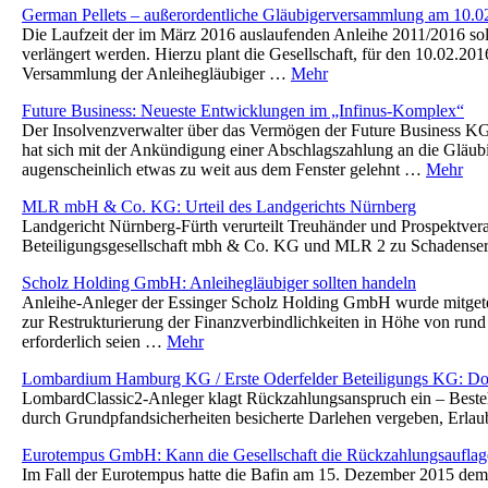
German Pellets – außerordentliche Gläubigerversammlung am 10.0
Die Laufzeit der im März 2016 auslaufenden Anleihe 2011/2016 sol
verlängert werden. Hierzu plant die Gesellschaft, für den 10.02.201
Versammlung der Anleihegläubiger …
Mehr
Future Business: Neueste Entwicklungen im „Infinus-Komplex“
Der Insolvenzverwalter über das Vermögen der Future Business KG
hat sich mit der Ankündigung einer Abschlagszahlung an die Gläubi
augenscheinlich etwas zu weit aus dem Fenster gelehnt …
Mehr
MLR mbH & Co. KG: Urteil des Landgerichts Nürnberg
Landgericht Nürnberg-Fürth verurteilt Treuhänder und Prospektve
Beteiligungsgesellschaft mbh & Co. KG und MLR 2 zu Schadense
Scholz Holding GmbH: Anleihegläubiger sollten handeln
Anleihe-Anleger der Essinger Scholz Holding GmbH wurde mitget
zur Restrukturierung der Finanzverbindlichkeiten in Höhe von run
erforderlich seien …
Mehr
Lombardium Hamburg KG / Erste Oderfelder Beteiligungs KG: Do
LombardClassic2-Anleger klagt Rückzahlungsanspruch ein – Besteht
durch Grundpfandsicherheiten besicherte Darlehen vergeben, Erlau
Eurotempus GmbH: Kann die Gesellschaft die Rückzahlungsauflage
Im Fall der Eurotempus hatte die Bafin am 15. Dezember 2015 d