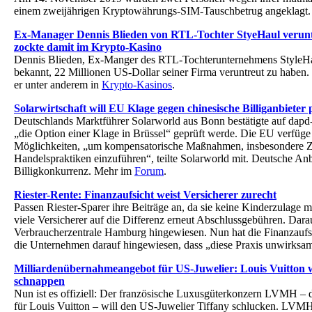
einem zweijährigen Kryptowährungs-SIM-Tauschbetrug angeklagt.
Ex-Manager Dennis Blieden von RTL-Tochter StyeHaul veruntr
zockte damit im Krypto-Kasino
Dennis Blieden, Ex-Manger des RTL-Tochterunternehmens StyleHau
bekannt, 22 Millionen US-Dollar seiner Firma veruntreut zu haben
er unter anderem in
Krypto-Kasinos
.
Solarwirtschaft will EU Klage gegen chinesische Billiganbieter
Deutschlands Marktführer Solarworld aus Bonn bestätigte auf dapd-
„die Option einer Klage in Brüssel“ geprüft werde. Die EU verfüge 
Möglichkeiten, „um kompensatorische Maßnahmen, insbesondere Zö
Handelspraktiken einzuführen“, teilte Solarworld mit. Deutsche Anbi
Billigkonkurrenz. Mehr im
Forum
.
Riester-Rente: Finanzaufsicht weist Versicherer zurecht
Passen Riester-Sparer ihre Beiträge an, da sie keine Kinderzulage m
viele Versicherer auf die Differenz erneut Abschlussgebühren. Dara
Verbraucherzentrale Hamburg hingewiesen. Nun hat die Finanzaufs
die Unternehmen darauf hingewiesen, dass „diese Praxis unwirks
Milliardenübernahmeangebot für US-Juwelier: Louis Vuitton wi
schnappen
Nun ist es offiziell: Der französische Luxusgüterkonzern LVMH – 
für Louis Vuitton – will den US-Juwelier Tiffany schlucken. LVMH b