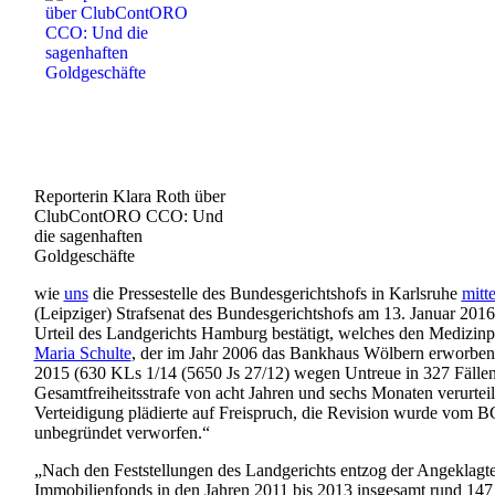
Reporterin Klara Roth über
ClubContORO CCO: Und
die sagenhaften
Goldgeschäfte
wie
uns
die Pressestelle des Bundesgerichtshofs in Karlsruhe
mitte
(Leipziger) Strafsenat des Bundesgerichtshofs am 13. Januar 2016
Urteil des Landgerichts Hamburg bestätigt, welches den Medizin
Maria Schulte
, der im Jahr 2006 das Bankhaus Wölbern erworben 
2015 (630 KLs 1/14 (5650 Js 27/12) wegen Untreue in 327 Fällen
Gesamtfreiheitsstrafe von acht Jahren und sechs Monaten verurteilt
Verteidigung plädierte auf Freispruch, die Revision wurde vom BG
unbegründet verworfen.“
„Nach den Feststellungen des Landgerichts entzog der Angeklagt
Immobilienfonds in den Jahren 2011 bis 2013 insgesamt rund 147