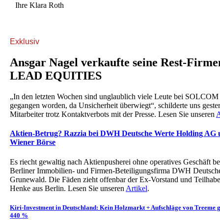
Ihre Klara Roth
Exklusiv
Ansgar Nagel verkaufte seine Rest-Firme
LEAD EQUITIES
„In den letzten Wochen sind unglaublich viele Leute bei SOLCOM
gegangen worden, da Unsicherheit überwiegt“, schilderte uns ge
Mitarbeiter trotz Kontaktverbots mit der Presse. Lesen Sie unseren
A
Aktien-Betrug? Razzia bei DWH Deutsche Werte Holding AG 
Wiener Börse
Es riecht gewaltig nach Aktienpusherei ohne operatives Geschäft be
Berliner Immobilien- und Firmen-Beteiligungsfirma DWH Deutsch
Grunewald. Die Fäden zieht offenbar der Ex-Vorstand und Teilhab
Henke aus Berlin. Lesen Sie unseren
Artikel
.
Kiri-Investment in Deutschland: Kein Holzmarkt + Aufschläge von Treem
440 %