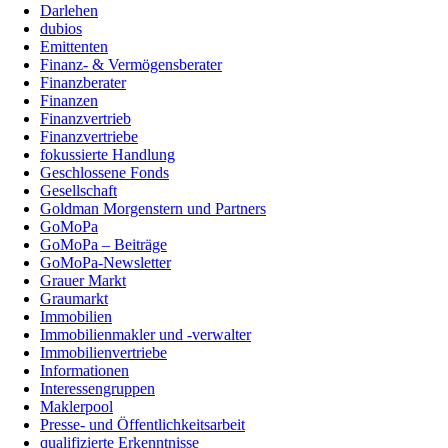
Darlehen
dubios
Emittenten
Finanz- & Vermögensberater
Finanzberater
Finanzen
Finanzvertrieb
Finanzvertriebe
fokussierte Handlung
Geschlossene Fonds
Gesellschaft
Goldman Morgenstern und Partners
GoMoPa
GoMoPa – Beiträge
GoMoPa-Newsletter
Grauer Markt
Graumarkt
Immobilien
Immobilienmakler und -verwalter
Immobilienvertriebe
Informationen
Interessengruppen
Maklerpool
Presse- und Öffentlichkeitsarbeit
qualifizierte Erkenntnisse