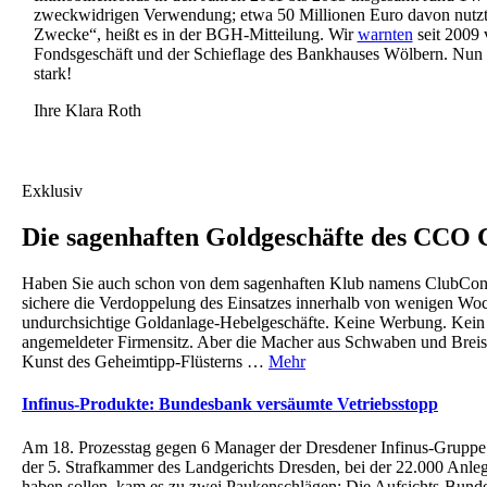
zweckwidrigen Verwendung; etwa 50 Millionen Euro davon nutzte 
Zwecke“, heißt es in der BGH-Mitteilung. Wir
warnten
seit 2009
Fondsgeschäft und der Schieflage des Bankhauses Wölbern. Nu
stark!
Ihre Klara Roth
Exklusiv
Die sagenhaften Goldgeschäfte des CC
Haben Sie auch schon von dem sagenhaften Klub namens ClubCo
sichere die Verdoppelung des Einsatzes innerhalb von wenigen Wo
undurchsichtige Goldanlage-Hebelgeschäfte. Keine Werbung. Kein In
angemeldeter Firmensitz. Aber die Macher aus Schwaben und Breis
Kunst des Geheimtipp-Flüsterns …
Mehr
Infinus-Produkte: Bundesbank versäumte Vetriebsstopp
Am 18. Prozesstag gegen 6 Manager der Dresdener Infinus-Gruppe 
der 5. Strafkammer des Landgerichts Dresden, bei der 22.000 Anleg
haben sollen, kam es zu zwei Paukenschlägen: Die Aufsichts-Bund