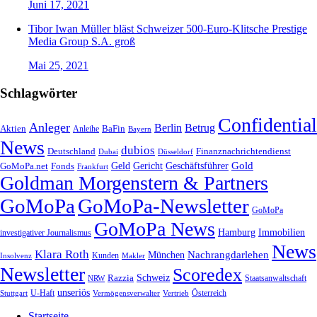
Juni 17, 2021
Tibor Iwan Müller bläst Schweizer 500-Euro-Klitsche Prestige
Media Group S.A. groß
Mai 25, 2021
Schlagwörter
Confidential
Anleger
Berlin
Betrug
Aktien
BaFin
Anleihe
Bayern
News
dubios
Deutschland
Finanznachrichtendienst
Dubai
Düsseldorf
Geld
Gericht
Gold
Geschäftsführer
GoMoPa.net
Fonds
Frankfurt
Goldman Morgenstern & Partners
GoMoPa
GoMoPa-Newsletter
GoMoPa
GoMoPa News
Hamburg
Immobilien
investigativer Journalismus
News
Klara Roth
Nachrangdarlehen
München
Kunden
Insolvenz
Makler
Newsletter
Scoredex
Razzia
Schweiz
Staatsanwaltschaft
NRW
unseriös
Stuttgart
U-Haft
Vermögensverwalter
Österreich
Vertrieb
Startseite