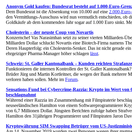
Anonym Gold kaufen: Bundesrat besteht auf 1.000-Euro-Gren
Dem Bundesrat ist die Absenkung von 10.000 auf eine
2.000-Euro
den Vermittlungs-Ausschuss wird nun vermutlich entschieden, ob 
Goldkäufe ab dem kommenden Jahr sogar auf 1.000 Euro sinkt. M
Cholesterin – der neuste Coup von Novartis
Konzernchef Vas Narasimhan setzt zu seiner vierten Milliarden-Üb
Milliarden Dollar schluckt Novartis eine Biotech-Firma namens T
Deren Haupterfolg: ein Cholesterin-Senker. Das ist nicht gerade ein
ehrgeiziger Pharma-Manager höher schlagen
lässt
.
Schweiz: St. Galler Kantonalbank – Kunden reichten Strafanze
Funktionieren die internen Kontrollen der St. Galler Kantonalbank? 
Brüder Jürg und Martin Kortleitner, die wegen der Bank mehrere M
verloren haben sollen. Mehr im
Forum
.
Sensations-Fund bei Cybercrime-Razzia: Krypto im Wert von 6
beschlagnahmt
Während einer Razzia im Zusammenhang mit Filmpiraterie beschlag
neuseeländischen Hamilton von einem Softwareprogrammierer Kr
von 6,7 Millionen Dollar. Jüngsten Berichten zufolge haben Strafv
Hamilton den 31jährigen Programmierer und Filmpiraten Jaron Da
Kryptowährung SIM Swapping Betrüger vom US-Justizministe
Am 14. November 2019 wurden zwei Personen wegen ihrer mutmaß