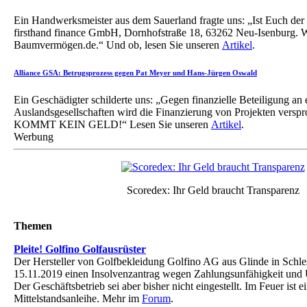
Ein Handwerksmeister aus dem Sauerland fragte uns: „Ist Euch de
firsthand finance GmbH, Dornhofstraße 18, 63262 Neu-Isenburg. W
Baumvermögen.de.“ Und ob, lesen Sie unseren
Artikel
.
Alliance GSA: Betrugsprozess gegen Pat Meyer und Hans-Jürgen Oswald
Ein Geschädigter schilderte uns: „Gegen finanzielle Beteiligung an e
Auslandsgesellschaften wird die Finanzierung von Projekten versp
KOMMT KEIN GELD!“ Lesen Sie unseren
Artikel
.
Werbung
Scoredex: Ihr Geld braucht Transparenz
Themen
Pleite! Golfino Golfausrüster
Der Hersteller von Golfbekleidung Golfino AG aus Glinde in Schle
15.11.2019 einen Insolvenzantrag wegen Zahlungsunfähigkeit und Ü
Der Geschäftsbetrieb sei aber bisher nicht eingestellt. Im Feuer ist e
Mittelstandsanleihe. Mehr im
Forum
.