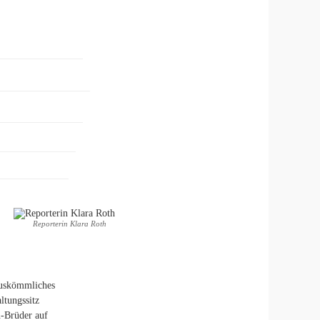
Reporterin Klara Roth
auskömmliches
ltungssitz
n-Brüder auf