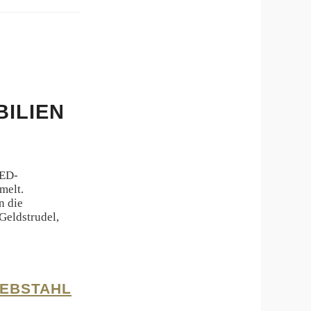
BILIEN
LED-
melt.
n die
Geldstrudel,
IEBSTAHL