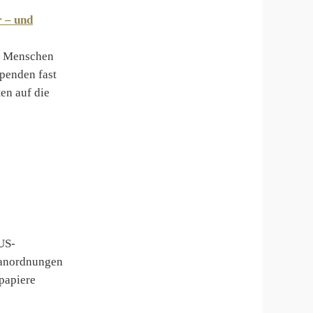
r – und
ie Menschen
Spenden fast
en auf die
US-
sanordnungen
tpapiere