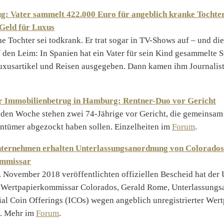
ug: Vater sammelt 422.000 Euro für angeblich kranke Tochte
 Geld für Luxus
ine Tochter sei todkrank. Er trat sogar in TV-Shows auf – und d
 den Leim: In Spanien hat ein Vater für sein Kind gesammelte 
uxusartikel und Reisen ausgegeben. Dann kamen ihm Journalist
 Immobilienbetrug in Hamburg: Rentner-Duo vor Gericht
den Woche stehen zwei 74-Jährige vor Gericht, die gemeinsam
tümer abgezockt haben sollen. Einzelheiten im
Forum
.
ternehmen erhalten Unterlassungsanordnung von Colorados
ommissar
 November 2018 veröffentlichten offiziellen Bescheid hat der 
 Wertpapierkommissar Colorados, Gerald Rome, Unterlassung
tial Coin Offerings (ICOs) wegen angeblich unregistrierter Wer
. Mehr im
Forum
.