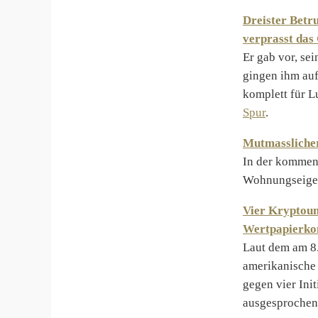
Dreister Betr
verprasst das
Er gab vor, se
gingen ihm auf
komplett für L
Spur
.
Mutmasslicher
In der kommen
Wohnungseigen
Vier Kryptoun
Wertpapierk
Laut dem am 8.
amerikanische
gegen vier Ini
ausgesprochen