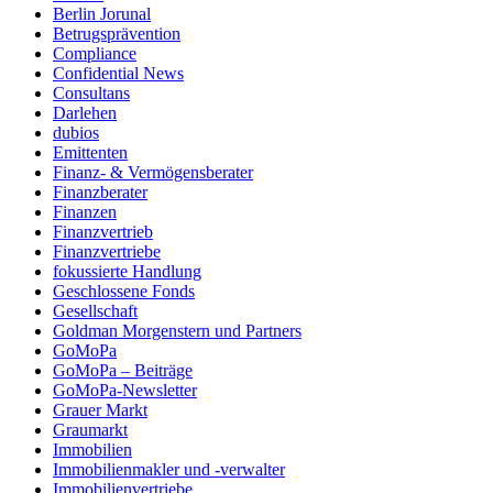
Berlin Jorunal
Betrugsprävention
Compliance
Confidential News
Consultans
Darlehen
dubios
Emittenten
Finanz- & Vermögensberater
Finanzberater
Finanzen
Finanzvertrieb
Finanzvertriebe
fokussierte Handlung
Geschlossene Fonds
Gesellschaft
Goldman Morgenstern und Partners
GoMoPa
GoMoPa – Beiträge
GoMoPa-Newsletter
Grauer Markt
Graumarkt
Immobilien
Immobilienmakler und -verwalter
Immobilienvertriebe