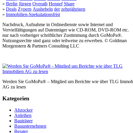
»
Berlin
Jürgen
Overath
Hennef
Share
»
Deals
Zypern
Aushebeln
der
zehnjährigen
»
Immobilien-Spekulationsfrist
Nachdruck, Aufnahme in Onlinedienste sowie Internet und
Vervielfältigungen auf Datenträger wie CD-ROM, DVD-ROM etc.
nur nach vorheriger schriftlicher Zustimmung durch GoMoPa®.
Nutzungsrechte sind ganz oder teilweise zu erwerben. © Goldman
Morgenstern & Partners Consulting LLC
Werden Sie GoMoPa® – Mitglied um Berichte wie über TLG Immobi
AG zu lesen
Kategorien
Abzocker
Anleihen
Bauträger
Bauunternehmen
Berater