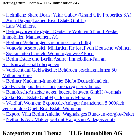
Beiträge zum Thema – TLG Immobilien AG
»
Heimliche Share Deals: Yakir Gabay (Grand City Properties SA)
+ Amir Dayan (Lianeo Real Estate GmbH)
»
Lars Windhorst
»
Betrugsvorwürfe gegen Deutsche Wohnen SE und Predac
Immobilien Management AG
»
Berliner Wohnungen sind immer noch billig
»
Vonovia besorgt sich Milliarden für Kauf von Deutsche Wohnen
»
Spekulanten handeln Wohnungen wie Aktien
»
Berlin Estate und Berlin Aspire: Immobilien-Fall an
Staatsanwaltschaft übergeben
»
Verdacht auf Geldwäsche: Behörden beschlagnahmen 50
Millionen Euro
»
Berliner Kudamm-Immobilie: Bleibt Deutschland ein
Geldwäscheparadies? Transparenzregister zahnlos!
»
Baupfusch-Anzeige gegen hedera bauwert GmbH (vormals
Gekko Real Estate GmbH) – Ioannis Moraitis
»
Waldluft Wohnen: Exporo.de-Anleger finanzierten 5.000fach
verschuldete Quell Real Estate Wohnbau
»
Exporo Villa Berlin Anleihe: Waghalsiges Rund-um-sorglos-Paket
»
Netfonds AG: Maklerpool mit Hang zum Anlegerverrat?
Kategorien zum Thema – TLG Immobilien AG