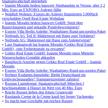
Staatsanwaltschaft übergeben
»
Ioannis Moraitis hedera bauwert: Stephanplatz in Verzug, aber 2,2
Mio. Euro an EXPORO-Anleger fällig
»
Waldluft Wohnen: Exporo.de-Anleger finanzierten 5.000fach
verschuldete Quell Real Estate Wohnbau
»
Ioannis Moraitis hedera bauwert GmbH: Streit über
Baurechnungen und gekaufte Positivbewertungen?
»
Exporo Villa Berlin Anleihe: Waghalsiges Rund-um-sorglos-Paket
»
Netfonds AG Teil II: Maklerpool mit Hang zum Verklären?
»
Netfonds AG: Maklerpool mit Hang zum Anlegerverrat?
»
Laut Staatsanwalt hat Ioannis Moraitis (Gekko Real Estate
GmbH) „eine Freiheitsstrafe zu erwarten“
»
Gekko Real Estate GmbH: Ioannis Moraitis muss Mieterin
Wasserschaden-Gemälde abkaufen
»
Baupfusch-Anzeige gegen Gekko Real Estate GmbH – Ioannis
Moraitis
»
Exporo Villa Berlin Anleihe: Waghalsiges Rund-um-sorglos-Paket
»
Berliner Kudamm-Immobilie: Bleibt Deutschland ein
Geldwäscheparadies? Transparenzregister zahnlos!
»
Russian Laundromat: Staatsanwaltschaft München I
beschlagnahmte 4 Häuser im Wert von 40 Mio. Euro
»
Reiche Russen lieben den feinen Grunewald
»
Russlands Creme de la Creme kauft bei Sergej Vachnenko
»
So macht man Geschäfte mit reichen Russen