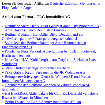
Lesen Sie den letzten Artikel zu
Deutsche Edelfisch: Genussrechte-
Flop, Anleihe-Ärger
Artikel zum Thema – TLG Immobilien AG
»
Heimliche Share Deals: Yakir Gabay (Grand City Properties SA)
+ Amir Dayan (Lianeo Real Estate GmbH)
»
Berliner Kudamm-Immobilie: Bleibt Deutschland ein
Geldwäscheparadies? Transparenzregister zahnlos!
»
So trickste der Berliner Bauträger Artur Brauner sieben
Finanzsenatoren aus
»
Potsdamer Platz Verkauf: Ausschüttung bei SEB ImmoInvest,
Berlin geht leer aus
»
Ichor Coal N.V.: Kohlebergbau am Tropf von Spekulant Lars
Windhorst
»
S&K: Undurchsichtige Immobiliengeschäfte
»
Yakir Gabay: Kaum Vertrauen in die JK Wohnbau AG
»
Betrugsvorwürfe gegen Deutsche Wohnen SE und Predac
Immobilien Management AG
»
Übernahme der Deutsche Wohnen AG durch Vonovia SE
gescheitert
»
Hat BlackRock Aktienpakete für Cum-Ex-Diebstahl verliehen?
Razzia bei iShares in München
»
Berlin Estate und Berlin Aspire: Immobilien-Fall an