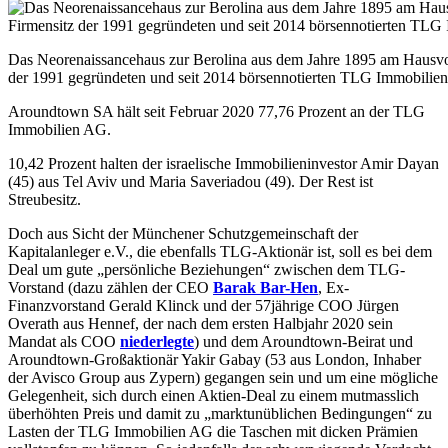
Das Neorenaissancehaus zur Berolina aus dem Jahre 1895 am Hausvogte
der 1991 gegründeten und seit 2014 börsennotierten TLG Immobilien
Aroundtown SA hält seit Februar 2020 77,76 Prozent an der TLG
Immobilien AG.
10,42 Prozent halten der israelische Immobilieninvestor Amir Dayan
(45) aus Tel Aviv und Maria Saveriadou (49). Der Rest ist
Streubesitz.
Doch aus Sicht der Münchener Schutzgemeinschaft der
Kapitalanleger e.V., die ebenfalls TLG-Aktionär ist, soll es bei dem
Deal um gute „persönliche Beziehungen“ zwischen dem TLG-
Vorstand (dazu zählen der CEO
Barak Bar-Hen
, Ex-
Finanzvorstand Gerald Klinck und der 57jährige COO Jürgen
Overath aus Hennef, der nach dem ersten Halbjahr 2020 sein
Mandat als COO
niederlegte
) und dem Aroundtown-Beirat und
Aroundtown-Großaktionär Yakir Gabay (53 aus London, Inhaber
der Avisco Group aus Zypern) gegangen sein und um eine mögliche
Gelegenheit, sich durch einen Aktien-Deal zu einem mutmasslich
überhöhten Preis und damit zu „marktunüblichen Bedingungen“ zu
Lasten der TLG Immobilien AG die Taschen mit dicken Prämien