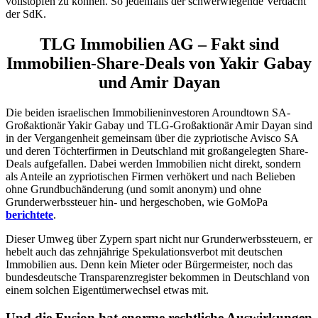
vollstopfen zu können. So jedenfalls der schwerwiegende Verdacht
der SdK.
TLG Immobilien AG – Fakt sind
Immobilien-Share-Deals von Yakir Gabay
und Amir Dayan
Die beiden israelischen Immobilieninvestoren Aroundtown SA-
Großaktionär Yakir Gabay und TLG-Großaktionär Amir Dayan sind
in der Vergangenheit gemeinsam über die zypriotische Avisco SA
und deren Töchterfirmen in Deutschland mit großangelegten Share-
Deals aufgefallen. Dabei werden Immobilien nicht direkt, sondern
als Anteile an zypriotischen Firmen verhökert und nach Belieben
ohne Grundbuchänderung (und somit anonym) und ohne
Grunderwerbssteuer hin- und hergeschoben, wie GoMoPa
berichtete
.
Dieser Umweg über Zypern spart nicht nur Grunderwerbssteuern, er
hebelt auch das zehnjährige Spekulationsverbot mit deutschen
Immobilien aus. Denn kein Mieter oder Bürgermeister, noch das
bundesdeutsche Transparenzregister bekommen in Deutschland von
einem solchen Eigentümerwechsel etwas mit.
Und die Fusion hat enorme rechtliche Auswirkungen