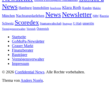
GoMoPa investigativer Journalismus
News
Klara Roth
Hamburg
Immobilien
Kunden
Insolvenz
Makler
News
Newsletter
Nachrangdarlehen
München
Razzia
NRW
Scoredex
unseriös
Schweiz
Staatsanwaltschaft
Stuttgart
U-Haft
Vermögensverwalter
Österreich
Vertrieb
Startseite
GoMoPa-Newsletter
Grauer Markt
Finanzberater
Bauträger
Vermögensverwalter
Impressum
© 2026
Confidential News
. Alle Rechte vorbehalten.
Thema von
Anders Norén
.