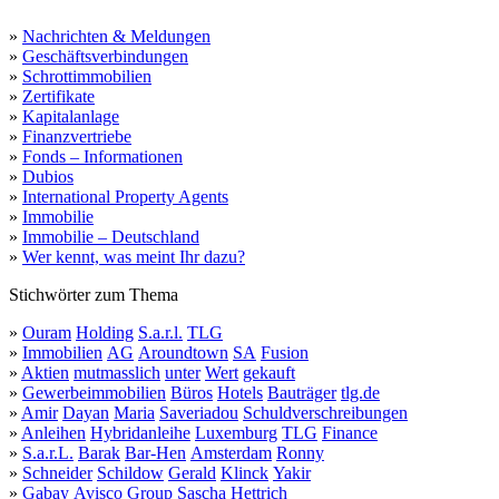
»
Nachrichten & Meldungen
»
Geschäftsverbindungen
»
Schrottimmobilien
»
Zertifikate
»
Kapitalanlage
»
Finanzvertriebe
»
Fonds – Informationen
»
Dubios
»
International Property Agents
»
Immobilie
»
Immobilie – Deutschland
»
Wer kennt, was meint Ihr dazu?
Stichwörter zum Thema
»
Ouram
Holding
S.a.r.l.
TLG
»
Immobilien
AG
Aroundtown
SA
Fusion
»
Aktien
mutmasslich
unter
Wert
gekauft
»
Gewerbeimmobilien
Büros
Hotels
Bauträger
tlg.de
»
Amir
Dayan
Maria
Saveriadou
Schuldverschreibungen
»
Anleihen
Hybridanleihe
Luxemburg
TLG
Finance
»
S.a.r.L.
Barak
Bar-Hen
Amsterdam
Ronny
»
Schneider
Schildow
Gerald
Klinck
Yakir
»
Gabay
Avisco
Group
Sascha
Hettrich