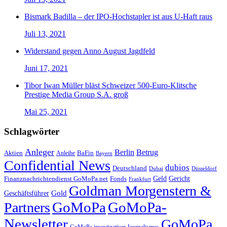
Bismark Badilla – der IPO-Hochstapler ist aus U-Haft raus
Juli 13, 2021
Widerstand gegen Anno August Jagdfeld
Juni 17, 2021
Tibor Iwan Müller bläst Schweizer 500-Euro-Klitsche
Prestige Media Group S.A. groß
Mai 25, 2021
Schlagwörter
Anleger
Berlin
Betrug
Aktien
BaFin
Anleihe
Bayern
Confidential News
dubios
Deutschland
Dubai
Düsseldorf
Geld
Gericht
Finanznachrichtendienst GoMoPa.net
Fonds
Frankfurt
Goldman Morgenstern &
Gold
Geschäftsführer
GoMoPa
GoMoPa-
Partners
Newsletter
GoMoPa