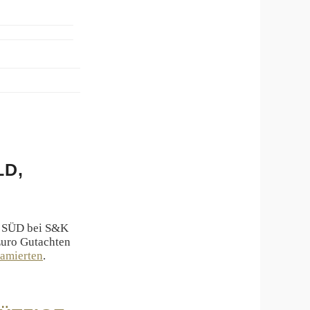
LD,
ÜV SÜD bei S&K
Euro Gutachten
lamierten
.