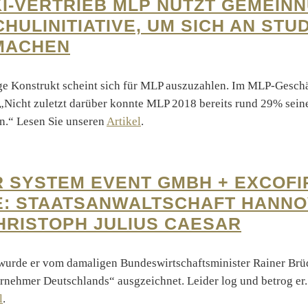
I-VERTRIEB MLP NUTZT GEMEINN
HULINITIATIVE, UM SICH AN STU
MACHEN
e Konstrukt scheint sich für MLP auszuzahlen. Im MLP-Geschä
 „Nicht zuletzt darüber konnte MLP 2018 bereits rund 29% sei
en.“ Lesen Sie unseren
Artikel
.
 SYSTEM EVENT GMBH + EXCOFI
: STAATSANWALTSCHAFT HANN
HRISTOPH JULIUS CAESAR
wurde er vom damaligen Bundeswirtschaftsminister Rainer Brüd
rnehmer Deutschlands“ ausgzeichnet. Leider log und betrog er.
l
.