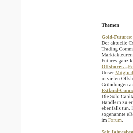
Themen
Gold-Futures:
Der aktuelle 
Trading Commis
Marktakteuren
Futures ganz k
Offshore:. „E
Unser
Mitglie
in vielen Offs
Gründungen au
Estland-Conne
Die Solo Capita
Händlern zu er
ebenfalls tun.
sogenannte eR
im
Forum
.
Seit Jahresbe