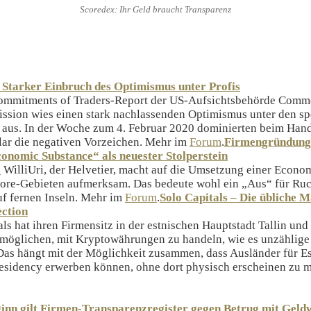
Scoredex: Ihr Geld braucht Transparenz
 Starker Einbruch des Optimismus unter Profis
Commitments of Traders-Report der US-Aufsichtsbehörde Comm
sion wies einen stark nachlassenden Optimismus unter den sp
 aus. In der Woche zum 4. Februar 2020 dominierten beim Han
lar die negativen Vorzeichen. Mehr im
Forum
.
Firmengründung
conomic Substance“ als neuester Stolperstein
d
WilliUri, der Helvetier, macht auf die Umsetzung einer Econo
hore-Gebieten aufmerksam. Das bedeute wohl ein „Aus“ für Ru
f fernen Inseln. Mehr im
Forum
.
Solo Capitals – Die übliche 
ction
ls hat ihren Firmensitz in der estnischen Hauptstadt Tallin und 
möglichen, mit Kryptowährungen zu handeln, wie es unzählige
 Das hängt mit der Möglichkeit zusammen, dass Ausländer für Es
esidency erwerben können, ohne dort physisch erscheinen zu 
ginn gilt Firmen-Transparenzregister gegen Betrug mit Geld