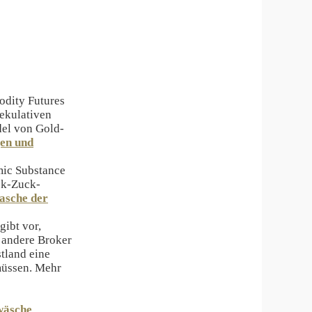
odity Futures
ekulativen
del von Gold-
en und
mic Substance
ck-Zuck-
Masche der
gibt vor,
 andere Broker
tland eine
müssen. Mehr
wäsche