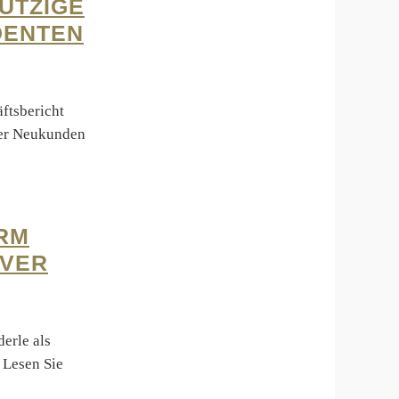
ÜTZIGE
DENTEN
ftsbericht
ner Neukunden
RM
OVER
erle als
 Lesen Sie