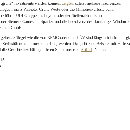
 „grüne“ Investments werden können,
zeigten
zuletzt mehrere Insolvenzen
Biogas-Finanz-Anbieter Grüne Werte oder die Millionenverluste beim
rkführer UDI Gruppe aus Bayern oder der Stellenabbau beim
auer Siemens Gamesa in Spanien und die Invsolvenz des Hamburger Windturbi
chland GmbH.
s geltende Siegel wie die von KPMG oder dem TÜV sind längst nicht immer g
gt. Seriosität muss immer hinterfragt werden. Das geht zum Beispiel mit Hilfe 
 die Gerichte beschäftigen, lesen Sie in unserem
Artikel
. Nun denn…
rk!
h