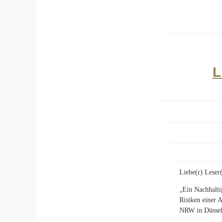
L
Liebe(r) Leser(
„Ein Nachhaltig
Risiken einer 
NRW in Düssel