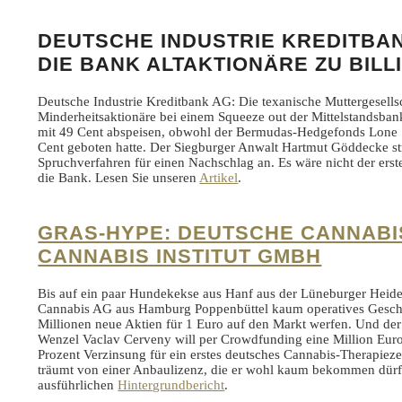
DEUTSCHE INDUSTRIE KREDITBA
DIE BANK
ALTAKTIONÄRE ZU BILL
Deutsche Industrie Kreditbank AG: Die texanische Muttergesellsc
Minderheitsaktionäre bei einem Squeeze out der Mittelstandsba
mit 49 Cent abspeisen, obwohl der Bermudas-Hedgefonds Lone S
Cent geboten hatte. Der Siegburger Anwalt Hartmut Göddecke st
Spruchverfahren für einen Nachschlag an. Es wäre nicht der erst
die Bank. Lesen Sie unseren
Artikel
.
GRAS-HYPE: DEUTSCHE CANNABI
CANNABIS INSTITUT GMBH
Bis auf ein paar Hundekekse aus Hanf aus der Lüneburger Heide
Cannabis AG aus Hamburg Poppenbüttel kaum operatives Geschäf
Millionen neue Aktien für 1 Euro auf den Markt werfen. Und d
Wenzel Vaclav Cerveny will per Crowdfunding eine Million Eur
Prozent Verzinsung für ein erstes deutsches Cannabis-Therapie
träumt von einer Anbaulizenz, die er wohl kaum bekommen dürf
ausführlichen
Hintergrundbericht
.