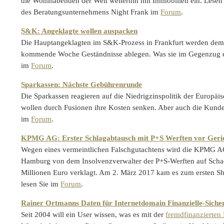
die Wohlhabenden der Welt weiterhin mit Immobilien ein. Lesen 
des Beratungsunternehmens Night Frank im
Forum
.
S&K: Angeklagte wollen auspacken
Die Hauptangeklagten im S&K-Prozess in Frankfurt werden de
kommende Woche Geständnisse ablegen. Was sie im Gegenzug er
im
Forum
.
Sparkassen: Nächste Gebührenrunde
Die Sparkassen reagieren auf die Niedrigzinspolitik der Europä
wollen durch Fusionen ihre Kosten senken. Aber auch die Kun
im
Forum
.
KPMG AG: Erster Schlagabtausch mit P+S Werften vor Geri
Wegen eines vermeintlichen Falschgutachtens wird die KPMG A
Hamburg von dem Insolvenzverwalter der P+S-Werften auf Scha
Millionen Euro verklagt. Am 2. März 2017 kam es zum ersten Sh
lesen Sie im
Forum
.
Rainer Ortmanns Daten für Internetdomain Finanzielle-Siche
Seit 2004 will ein User wissen, was es mit der
fremdfinanzierten