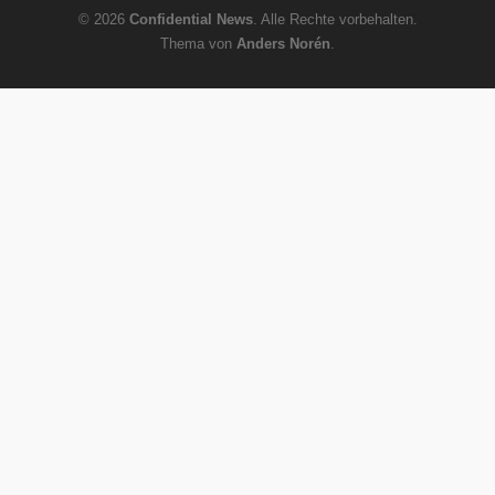
© 2026
Confidential News
. Alle Rechte vorbehalten.
Thema von
Anders Norén
.