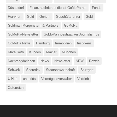
Düsseldorf
Finanznachrichtendienst GoMoPa.net
Fonds
Frankfurt
Geld
Gericht
Geschäftsführer
Gold
Goldman Morgenstern & Partners
GoMoPa
GoMoPa-Newsletter
GoMoPa investigativer Journalismus
GoMoPa News
Hamburg
Immobilien
Insolvenz
Klara Roth
Kunden
Makler
München
Nachrangdarlehen
News
Newsletter
NRW
Razzia
Schweiz
Scoredex
Staatsanwaltschaft
Stuttgart
U-Haft
unseriös
Vermögensverwalter
Vertrieb
Österreich