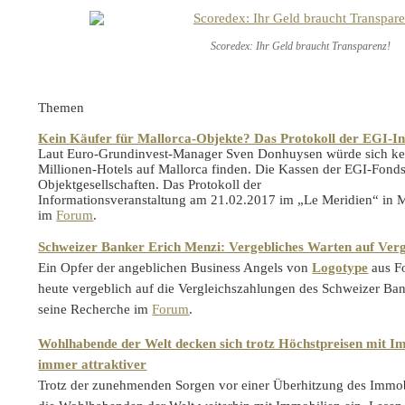
Scoredex: Ihr Geld braucht Transparenz!
Themen
Kein Käufer für Mallorca-Objekte? Das Protokoll der EGI-In
Laut Euro-Grundinvest-Manager Sven Donhuysen würde sich kein
Millionen-Hotels auf Mallorca finden. Die Kassen der EGI-Fonds 
Objektgesellschaften. Das Protokoll der
Informationsveranstaltung am 21.02.2017 im „Le Meridien“ in 
im
Forum
.
Schweizer Banker Erich Menzi: Vergebliches Warten auf Verg
Ein Opfer der angeblichen Business Angels von
Logotype
aus Fo
heute vergeblich auf die Vergleichszahlungen des Schweizer Ban
seine Recherche im
Forum
.
Wohlhabende der Welt decken sich trotz Höchstpreisen mit Im
immer attraktiver
Trotz der zunehmenden Sorgen vor einer Überhitzung des Immob