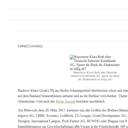
Liebe(r) Leser(in),
Reporterin Klara Roth über Deutsche
Industrie Kreditbank AG: Speist die Bank
die Altaktionäre zu billig ab?
Baulöwe Klaus Groth (78) aus Berlin-Schmargendorf überbrückte schon mal ei
auf dem Bauland Sonnenblumen anbaute und an die Berliner verschenkte. Damit sch
Abendschau. Und auch das
Berlin Journal
berichtete ausführlich.
Am Mittwoch, dem 29. März 2017, kommen nun alle Großen des Berliner Baum
degewo AG, CBRE, Accentro, Goldbeck, CG Gruppe, Groth Development, JLL, 
Terragon, International Campus, Profi Partner AG, BUWOG oder Magan) von 9 bi
Immobilienmesse ins Gewerkschaftshaus dbb Forum in die Friedrichstraße 169 n