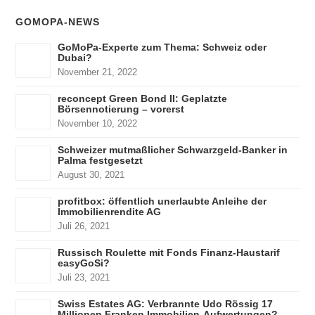
GOMOPA-NEWS
GoMoPa-Experte zum Thema: Schweiz oder
Dubai?
November 21, 2022
reconcept Green Bond II: Geplatzte
Börsennotierung – vorerst
November 10, 2022
Schweizer mutmaßlicher Schwarzgeld-Banker in
Palma festgesetzt
August 30, 2021
profitbox: öffentlich unerlaubte Anleihe der
Immobilienrendite AG
Juli 26, 2021
Russisch Roulette mit Fonds Finanz-Haustarif
easyGoSi?
Juli 23, 2021
Swiss Estates AG: Verbrannte Udo Rössig 17
Millionen Franken Immobilien-Aufwertungen?