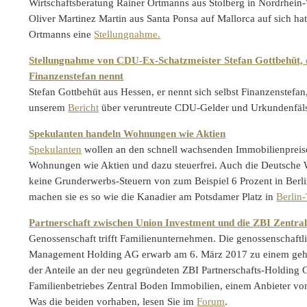
Wirtschaftsberatung Rainer Ortmanns aus Stolberg in Nordrhein-
Oliver Martinez Martin aus Santa Ponsa auf Mallorca auf sich hat
Ortmanns eine
Stellungnahme.
Stellungnahme von CDU-Ex-Schatzmeister Stefan Gottbehüt, d
Finanzenstefan nennt
Stefan Gottbehüt aus Hessen, er nennt sich selbst Finanzenstefan
unserem
Bericht
über veruntreute CDU-Gelder und Urkundenfäl
Spekulanten handeln Wohnungen wie Aktien
Spekulanten
wollen an den schnell wachsenden Immobilienpreis
Wohnungen wie Aktien und dazu steuerfrei. Auch die Deutsche
keine Grunderwerbs-Steuern von zum Beispiel 6 Prozent in Berl
machen sie es so wie die Kanadier am Potsdamer Platz in
Berlin-
Partnerschaft zwischen Union Investment und die ZBI Zentr
Genossenschaft trifft Familienunternehmen. Die genossenschaftl
Management Holding AG erwarb am 6. März 2017 zu einem gehe
der Anteile an der neu gegründeten ZBI Partnerschafts-Holding
Familienbetriebes Zentral Boden Immobilien, einem Anbieter 
Was die beiden vorhaben, lesen Sie im
Forum
.