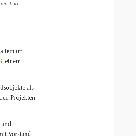
hrensburg
 allem im
G
, einem
dsobjekte als
nden Projekten
- und
mit Vorstand