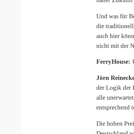
Und was für Be
die traditione
auch hier kön
nicht mit der 
FerryHouse:
Jörn Reineck
der Logik der 
alle unerwart
entsprechend t
Die hohen Pre
Deutschland w