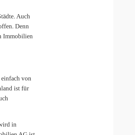
Städte. Auch
offen. Denn
n Immobilien
 einfach von
and ist für
uch
wird in
bilien AG ist