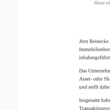
Skizze e
Jörn Reinecke 
Immobilienbere
inhabergeführ
Das Unternehm
Asset- oder Sh
und stellt da
Insgesamt habe
Transaktionsv