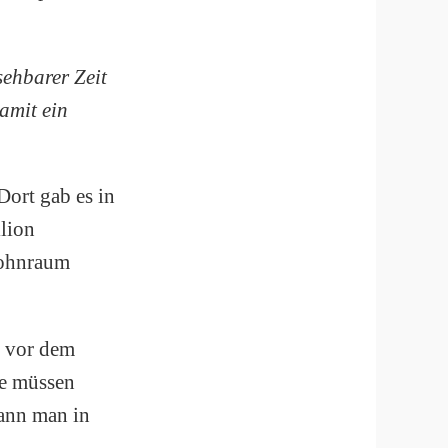
sehbarer Zeit
damit ein
Dort gab es in
llion
Wohnraum
h vor dem
ge müssen
kann man in