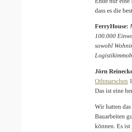
Ende nur eine 
dass es die bes
FerryHouse:
100.000 Einwo
sowohl Wohnim
Logistikimmobi
Jörn Reineck
Othmarschen
1
Das ist eine h
Wir hatten das
Bauarbeiten gu
können. Es ist