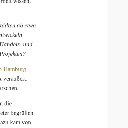
rheit wissen,
tädten ab etwa
ntwickeln
 Handels- und
 Projekten?
in Hamburg
 veräußert.
arschen.
n die
ieter begrüßen
 dazu kam von