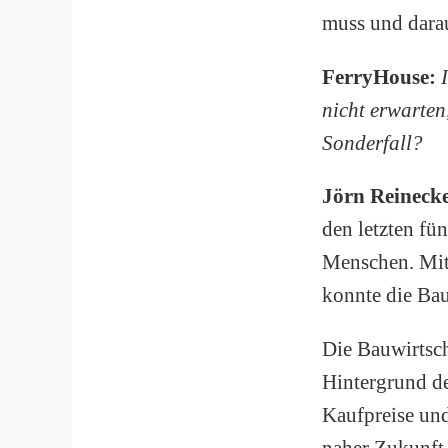
muss und darau
FerryHouse:
nicht erwarten,
Sonderfall?
Jörn Reineck
den letzten fü
Menschen. Mit
konnte die Bau
Die Bauwirtsch
Hintergrund d
Kaufpreise und
naher Zukunft 