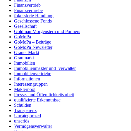
Finanzvertrieb
Finanzvertriebe
fokussierte Handlung
Geschlossene Fonds
Gesellschaft
Goldman Morgenstern und Partners
GoMoPa
GoMoPa – Beiträge
GoMoPa-Newsletter
Grauer Markt
Graumarkt
Immobilien
Immobilienmakler und -verwalter
Immobilienvertriebe
Informationen
Interessengruppen
Maklerpool
Presse- und Öffentlichkeitsarbeit
qualifizierte Erkenntnisse
Schulden
Transparenz
Uncategorized
unseriös
Vermögensverwalter