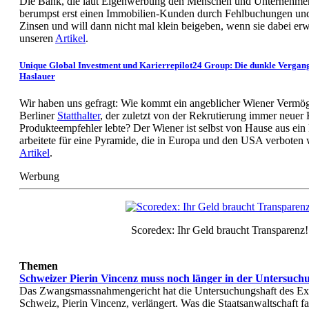
Die Bank, die laut Eigenwerbung den Menschen und Unternehmen z
berumpst erst einen Immobilien-Kunden durch Fehlbuchungen un
Zinsen und will dann nicht mal klein beigeben, wenn sie dabei er
unseren
Artikel
.
Unique Global Investment und Karierrepilot24 Group: Die dunkle Vergang
Haslauer
Wir haben uns gefragt: Wie kommt ein angeblicher Wiener Vermög
Berliner
Statthalter
, der zuletzt von der Rekrutierung immer neuer
Produkteempfehler lebte? Der Wiener ist selbst von Hause aus e
arbeitete für eine Pyramide, die in Europa und den USA verboten
Artikel
.
Werbung
Scoredex: Ihr Geld braucht Transparenz!
Themen
Schweizer Pierin Vincenz muss noch länger in der Untersuch
Das Zwangsmassnahmengericht hat die Untersuchungshaft des Ex
Schweiz, Pierin Vincenz, verlängert. Was die Staatsanwaltschaft f