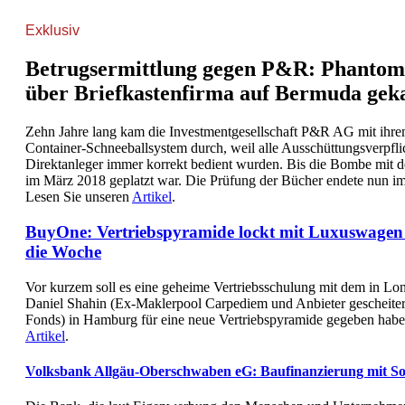
Exklusiv
Betrugsermittlung gegen P&R: Phantom
über Briefkastenfirma auf Bermuda gek
Zehn Jahre lang kam die Investmentgesellschaft P&R AG mit ihre
Container-Schneeballsystem durch, weil alle Ausschüttungsverpfli
Direktanleger immer korrekt bedient wurden. Bis die Bombe mit 
im März 2018 geplatzt war. Die Prüfung der Bücher endete nun i
Lesen Sie unseren
Artikel
.
BuyOne: Vertriebspyramide lockt mit Luxuswagen
die Woche
Vor kurzem soll es eine geheime Vertriebsschulung mit dem in L
Daniel Shahin (Ex-Maklerpool Carpediem und Anbieter gescheiter
Fonds) in Hamburg für eine neue Vertriebspyramide gegeben habe
Artikel
.
Volksbank Allgäu-Oberschwaben eG: Baufinanzierung mit So