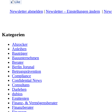
Newsletter abmelden
|
Newsletter – Einstellungen ändern
|
Newsl
Kategorien
Abzocker
Anleihen
Bauträger
Bauunternehmen
Berater
Berlin Jorunal
Betrugsprävention
Compliance
Confidential News
Consultans
Darlehen
dubios
Emittenten
Finanz- & Vermögensberater
Finanzberater
Finanzen