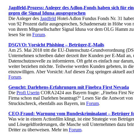
Jagdfeld-Prozess: Anleger des Adlon-Fonds haben sich für ei
gegen die Signal Iduna ausgesprochen
Die Anleger des
Jagdfeld
Hotel-Adlon Fundus Fonds Nr. 31 haben 
von 92 Prozent dafür ausgesprochen, Schadenersatz in Höhe von
von ihrem Mitgesellschafter Signal Iduna vor dem OLG Hamm zu 
lesen Sie im
Forum
.
DSGVO: Vorsicht Phishing – Betrüger-E-Mails
Am 25. Mai 2018 tritt die EU-Datenschutz-Grundverordnung (DS
Unternehmen schreiben daher derzeit ihre Kunden per E-Mail an, 
Datenschutznovelle zu informieren. Oft geht es einfach nur darum
weiter beziehen möchte. Teilweise werden Kunden gebeten, in die
einzuwilligen. Aber Vorsicht: Auf diesen Zug springen aktuell au
Forum
.
Gesucht: Darlehens-Erfahrungen mit Finebra First Nevada
Die
Profi Userin
CORA2424 aus Bayern fragte: „Finebra First Nev
Firma schon mal Darlehen beantragt?“ Lesen Sie die Antwort von
Struckischreck, ebenfalls aus Bayern, im
Forum
.
CEO-Fraud: Warnung vom Bundeskriminalamt – Betrüger fo
Was wie in einem Actionfilm klingt, ist eine Strategie von Betrüger
und Lösegeldforderungen, die Masche soll Unternehmen dazu bri
Dritter zu überweisen. Mehr im
Forum
.