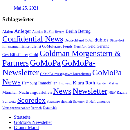
Mai 25, 2021
Schlagwörter
Anleger
Berlin
Betrug
Aktien
BaFin
Anleihe
Bayern
Confidential News
dubios
Deutschland
Dubai
Düsseldorf
Geld
Gericht
Finanznachrichtendienst GoMoPa.net
Fonds
Frankfurt
Goldman Morgenstern &
Gold
Geschäftsführer
GoMoPa
GoMoPa-
Partners
Newsletter
GoMoPa
GoMoPa investigativer Journalismus
News
Klara Roth
Hamburg
Immobilien
Kunden
Insolvenz
Makler
News
Newsletter
Nachrangdarlehen
München
Razzia
NRW
Scoredex
unseriös
Schweiz
Staatsanwaltschaft
Stuttgart
U-Haft
Vermögensverwalter
Österreich
Vertrieb
Startseite
GoMoPa-Newsletter
Grauer Markt