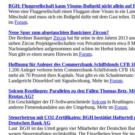
BGH: Fluggesellschaft kann Visums-Bußgeld nicht allein auf 
Wenn eine Fluggesellschaft einen Fluggast ohne Visum in ein Land 
Mitschuld und muss sich ein Bußgeld dafür mit dem Gast teilen. Di
im
Forum
.
Neue Spur zum abgetauchten Bauträger Zircon?
Der Berliner Bauträger
Zircon
hat für seine in den Jahren 2013 u
sieben Zircon Projektgesellschaften von Privatinvestoren etwa 8 M
Nachrangdarlehen aufgenommen und schien im Herbst letzten Jahre
Nun gibt es einen neuen Hinweis im
Forum
.
Hoffnung für Anleger des Commerzbank-Schiffsfonds CFB 16
1.200 Anleger verloren beim Commerzbank-Schiffsfonds CFB 16
mehr als 70 Prozent ihres Kapitals. Nun gibt es ein Schadenersatz
Landgericht Düsseldorf mit Signalwirkung. Mehr im
Forum
.
Solcom Reutlingen: Parallelen zu den Fällen Thomas Betz, M
Reutax AG?
Ein Geschädigter der IT-Softwareschmiede
Solcom
in Reutlingen z
anderen Firmenskandalen aus der Umgebung. Mehr im
Forum
.
Steuerbetrug mit CO2-Zertifikaten: BGH bestätigt Hafturteil 
Deutschen Bank AG
Laut BGH ist das Urteil gegen vier Mitarbeiter der Deutschen B
wegen Steuerstraftaten rechtskräftig. Die Einzelheiten lesen Sie i