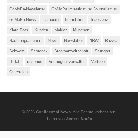
GoMoPa-Newsletter
GoMoPa investigativer Journalismus
GoMoPa News
Hamburg
Immobilien
Insolvenz
Klara Roth
Kunden
Makler
München
Nachrangdarlehen
News
Newsletter
NRW
Razzia
Schweiz
Scoredex
Staatsanwaltschaft
Stuttgart
U-Haft
unseriös
Vermögensverwalter
Vertrieb
Österreich
© 2026
Confidential News
. Alle Rechte vorbehalten.
Thema von
Anders Norén
.