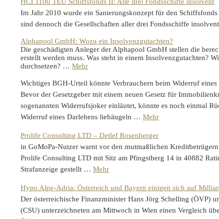
HCI 1100 TEU Schiffsfonds II: Alle drei Fondsschiffe insolvent
Im Jahr 2010 wurde ein Sanierungskonzept für den Schiffsfond
sind dennoch die Gesellschaften aller drei Fondsschiffe insolve
Alphapool GmbH: Wozu ein Insolvenzgutachten?
Die geschädigten Anleger der Alphapool GmbH stellen die berec
erstellt werden muss. Was steht in einem Insolvenzgutachten? W
durchsetzen? …
Mehr
Wichtiges BGH-Urteil könnte Verbrauchern beim Widerruf eines 
Bevor der Gesetzgeber mit einem neuen Gesetz für Immobilienkre
sogenannten Widerrufsjoker einläutet, könnte es noch einmal R
Widerruf eines Darlehens liebäugeln …
Mehr
Prolife Consulting LTD – Detlef Rosenberger
in GoMoPa-Nutzer warnt vor den mutmaßlichen Kreditbetrügern
Prolife Consulting LTD mit Sitz am Pfingstberg 14 in 40882 Rat
Strafanzeige gestellt …
Mehr
Hypo Alpe-Adria: Österreich und Bayern einigen sich auf Millia
Der österreichische Finanzminister Hans Jörg Schelling (ÖVP) 
(CSU) unterzeichneten am Mittwoch in Wien einen Vergleich übe