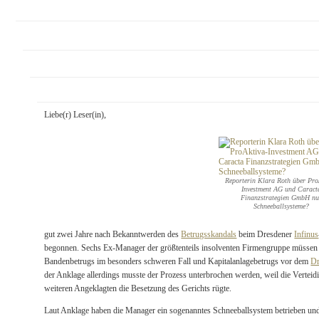
Liebe(r) Leser(in),
Reporterin Klara Roth über Pro
Investment AG und Caract
Finanzstrategien GmbH nu
Schneeballsysteme?
gut zwei Jahre nach Bekanntwerden des
Betrugsskandals
beim Dresdener
Infinus
begonnen. Sechs Ex-Manager der größtenteils insolventen Firmengruppe müssen 
Bandenbetrugs im besonders schweren Fall und Kapitalanlagebetrugs vor dem
Dr
der Anklage allerdings musste der Prozess unterbrochen werden, weil die Vertei
weiteren Angeklagten die Besetzung des Gerichts rügte.
Laut Anklage haben die Manager ein sogenanntes Schneeballsystem betrieben un