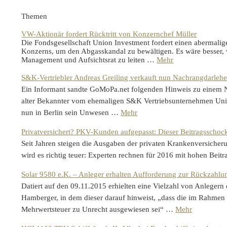
Themen
VW-Aktionär fordert Rücktritt von Konzernchef Müller
Die Fondsgesellschaft Union Investment fordert einen abermali
Konzerns, um den Abgasskandal zu bewältigen. Es wäre besser,
Management und Aufsichtsrat zu leiten …
Mehr
S&K-Vertriebler Andreas Greiling verkauft nun Nachrangdarlehe
Ein Informant sandte GoMoPa.net folgenden Hinweis zu einem N
alter Bekannter vom ehemaligen S&K Vertriebsunternehmen Unit
nun in Berlin sein Unwesen …
Mehr
Privatversichert? PKV-Kunden aufgepasst: Dieser Beitragsschock 
Seit Jahren steigen die Ausgaben der privaten Krankenversicheru
wird es richtig teuer: Experten rechnen für 2016 mit hohen Bei
Solar 9580 e.K. – Anleger erhalten Aufforderung zur Rückzahlu
Datiert auf den 09.11.2015 erhielten eine Vielzahl von Anlegern
Hamberger, in dem dieser darauf hinweist, „dass die im Rahmen 
Mehrwertsteuer zu Unrecht ausgewiesen sei“ …
Mehr