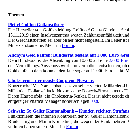
Themen
Pleite! Golfino Golfausrüster
Der Hersteller von Golfbekleidung Golfino AG aus Glinde in Sch
15.11.2019 einen Insolvenzantrag wegen Zahlungsunfähigkeit und
Der Geschäftsbetrieb sei aber bisher nicht eingestellt. Im Feuer ist
Mittelstandsanleihe. Mehr im
Forum
.
Anonym Gold kaufen: Bundesrat besteht auf 1.000-Euro-Gre
Dem Bundesrat ist die Absenkung von 10.000 auf eine
2.000-Eur
den Vermittlungs-Ausschuss wird nun vermutlich entschieden, ob
Goldkäufe ab dem kommenden Jahr sogar auf 1.000 Euro sinkt. 
Cholesterin – der neuste Coup von Novartis
Konzernchef Vas Narasimhan setzt zu seiner vierten Milliarden-Ü
Milliarden Dollar schluckt Novartis eine Biotech-Firma namens 
Deren Haupterfolg: ein Cholesterin-Senker. Das ist nicht gerade ei
ehrgeiziger Pharma-Manager höher schlagen
lässt
.
Schweiz: St. Galler Kantonalbank – Kunden reichten Strafanz
Funktionieren die internen Kontrollen der St. Galler Kantonalbank?
Brüder Jürg und Martin Kortleitner, die wegen der Bank mehrere 
verloren haben sollen. Mehr im
Forum
.