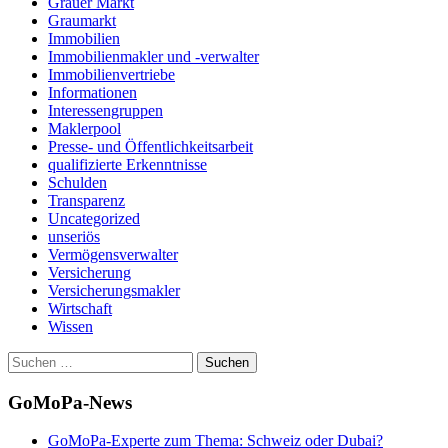
Grauer Markt
Graumarkt
Immobilien
Immobilienmakler und -verwalter
Immobilienvertriebe
Informationen
Interessengruppen
Maklerpool
Presse- und Öffentlichkeitsarbeit
qualifizierte Erkenntnisse
Schulden
Transparenz
Uncategorized
unseriös
Vermögensverwalter
Versicherung
Versicherungsmakler
Wirtschaft
Wissen
Suchen
nach:
GoMoPa-News
GoMoPa-Experte zum Thema: Schweiz oder Dubai?