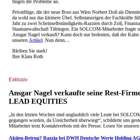
fingen die Probleme an.
Privatflüge, die der neue Boss aus Wien Norbert Doll als Dienst
da wohl nur das kleinere Übel. Selbstanzeigen der Fachkräfte führ
Jahr zu zwei Scheinselbständigkeits-Razzien durch Zoll, Finanz
Staatsanwaltschaft Tübingen. Ein SOLCOM-Mitarbeiter fragte u
Ansgar Nagel verkauft? Kann doch nur bedeuten, daß der Kahn 
unseren
Artikel
. Nun denn…
Bleiben Sie stark!
Ihre Klara Roth
Exklusiv
Ansgar Nagel verkaufte seine Rest-Firme
LEAD EQUITIES
„In den letzten Wochen sind unglaublich viele Leute bei SOLCO
gegangen worden, da Unsicherheit überwiegt“, schilderte uns g
Mitarbeiter trotz Kontaktverbots mit der Presse. Lesen Sie unseren
Aktien-Betrug? Razzia bei DWH Deutsche Werte Holding AG