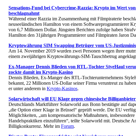
Sensations-Fund bei Cybercrime-Razzia: Krypto im Wert von 
beschlagnahmt
Während einer Razzia im Zusammenhang mit Filmpiraterie beschla
neuseeländischen Hamilton von einem Softwareprogrammierer K
von 6,7 Millionen Dollar. Jüngsten Berichten zufolge haben Straf
Hamilton den 31jährigen Programmierer und Filmpiraten Jaron D
Kryptowährung SIM Swapping Betrüger vom US-Justizminis
Am 14. November 2019 wurden zwei Personen wegen ihrer mutma
einem zweijährigen Kryptowährungs-SIM-Tauschbetrug angeklagt
Ex-Manager Dennis Blieden von RTL-Tochter StyeHaul verunt
zockte damit im Krypto-Kasino
Dennis Blieden, Ex-Manger des RTL-Tochterunternehmens StyleHa
bekannt, 22 Millionen US-Dollar seiner Firma veruntreut zu habe
er unter anderem in
Krypto-Kasinos
.
Solarwirtschaft will EU Klage gegen chinesische Billiganbiete
Deutschlands Marktführer Solarworld aus Bonn bestätigte auf dapd
„die Option einer Klage in Brüssel“ geprüft werde. Die EU verfüge
Möglichkeiten, „um kompensatorische Maßnahmen, insbesondere Z
Handelspraktiken einzuführen“, teilte Solarworld mit. Deutsche An
Billigkonkurrenz. Mehr im
Forum
.