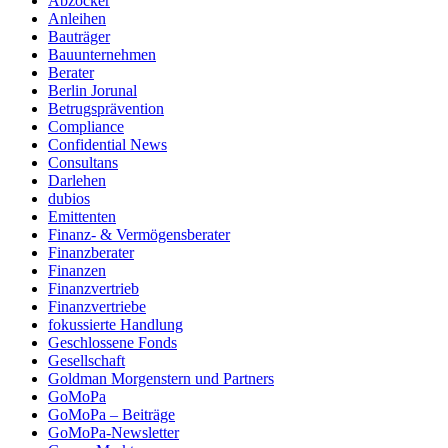
Abzocker
Anleihen
Bauträger
Bauunternehmen
Berater
Berlin Jorunal
Betrugsprävention
Compliance
Confidential News
Consultans
Darlehen
dubios
Emittenten
Finanz- & Vermögensberater
Finanzberater
Finanzen
Finanzvertrieb
Finanzvertriebe
fokussierte Handlung
Geschlossene Fonds
Gesellschaft
Goldman Morgenstern und Partners
GoMoPa
GoMoPa – Beiträge
GoMoPa-Newsletter