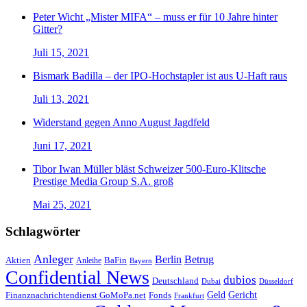
Peter Wicht „Mister MIFA“ – muss er für 10 Jahre hinter
Gitter?
Juli 15, 2021
Bismark Badilla – der IPO-Hochstapler ist aus U-Haft raus
Juli 13, 2021
Widerstand gegen Anno August Jagdfeld
Juni 17, 2021
Tibor Iwan Müller bläst Schweizer 500-Euro-Klitsche
Prestige Media Group S.A. groß
Mai 25, 2021
Schlagwörter
Anleger
Berlin
Betrug
Aktien
BaFin
Anleihe
Bayern
Confidential News
dubios
Deutschland
Dubai
Düsseldorf
Geld
Gericht
Finanznachrichtendienst GoMoPa.net
Fonds
Frankfurt