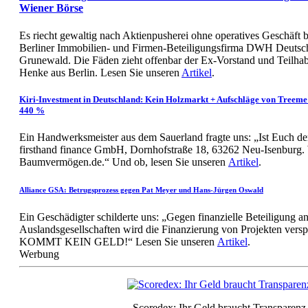
Wiener Börse
Es riecht gewaltig nach Aktienpusherei ohne operatives Geschäft b
Berliner Immobilien- und Firmen-Beteiligungsfirma DWH Deutsc
Grunewald. Die Fäden zieht offenbar der Ex-Vorstand und Teilha
Henke aus Berlin. Lesen Sie unseren
Artikel
.
Kiri-Investment in Deutschland: Kein Holzmarkt + Aufschläge von Tree
440 %
Ein Handwerksmeister aus dem Sauerland fragte uns: „Ist Euch d
firsthand finance GmbH, Dornhofstraße 18, 63262 Neu-Isenburg. 
Baumvermögen.de.“ Und ob, lesen Sie unseren
Artikel
.
Alliance GSA: Betrugsprozess gegen Pat Meyer und Hans-Jürgen Oswald
Ein Geschädigter schilderte uns: „Gegen finanzielle Beteiligung an
Auslandsgesellschaften wird die Finanzierung von Projekten vers
KOMMT KEIN GELD!“ Lesen Sie unseren
Artikel
.
Werbung
Scoredex: Ihr Geld braucht Transparenz