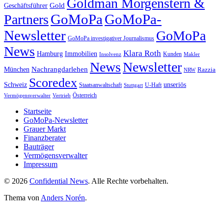
Goldman Morgenstern &
Gold
Geschäftsführer
GoMoPa
GoMoPa-
Partners
Newsletter
GoMoPa
GoMoPa investigativer Journalismus
News
Klara Roth
Hamburg
Immobilien
Kunden
Insolvenz
Makler
News
Newsletter
Nachrangdarlehen
München
Razzia
NRW
Scoredex
unseriös
Schweiz
Staatsanwaltschaft
Stuttgart
U-Haft
Vermögensverwalter
Österreich
Vertrieb
Startseite
GoMoPa-Newsletter
Grauer Markt
Finanzberater
Bauträger
Vermögensverwalter
Impressum
© 2026
Confidential News
. Alle Rechte vorbehalten.
Thema von
Anders Norén
.