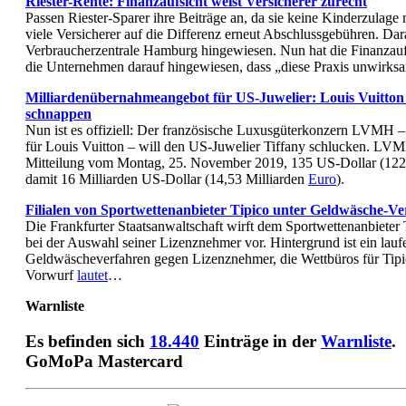
Riester-Rente: Finanzaufsicht weist Versicherer zurecht
Passen Riester-Sparer ihre Beiträge an, da sie keine Kinderzulage 
viele Versicherer auf die Differenz erneut Abschlussgebühren. Dar
Verbraucherzentrale Hamburg hingewiesen. Nun hat die Finanzauf
die Unternehmen darauf hingewiesen, dass „diese Praxis unwirk
Milliardenübernahmeangebot für US-Juwelier: Louis Vuitton w
schnappen
Nun ist es offiziell: Der französische Luxusgüterkonzern LVMH –
für Louis Vuitton – will den US-Juwelier Tiffany schlucken. LVMH
Mitteilung vom Montag, 25. November 2019, 135 US-Dollar (122,
damit 16 Milliarden US-Dollar (14,53 Milliarden
Euro
).
Filialen von Sportwettenanbieter Tipico unter Geldwäsche-V
Die Frankfurter Staatsanwaltschaft wirft dem Sportwettenanbieter 
bei der Auswahl seiner Lizenznehmer vor. Hintergrund ist ein lauf
Geldwäscheverfahren gegen Lizenznehmer, die Wettbüros für Tipi
Vorwurf
lautet
…
Warnliste
Es befinden sich
18.440
Einträge in der
Warnliste
.
GoMoPa Mastercard