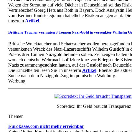
Wegen der Streuung auf viele Dächer in Deutschland sei das Risiki
Vertriebschef Goerg Hetz aus Roth in Bayern. Doch Analystin H
vom Berliner fondstelegramm hat etliche Risiken ausgemacht. Die E
unserem
Artikel
.
Britische Taucher vermuten 3 Tonnen Nazi-Gold in versenkter Wilhelm Gu
Britische Wracktaucher und Schatzsucher wollen herausgefunden h
versunkenen Wrack des Nazi-Lazarettschiffs Wilhelm Gustloff in d
Polens drei Tonnen Nazigold befinden sollen. Zeitzeugen hätten di
wonach deutsche Wehrmachtsoffiziere kurz vor Kriegsende Kisten 
Nazis zusammengestohlen hatten, auf der Gustloff nach Deutschl
Die Einzelheiten lesen Sie in unsererm
Artikel
. Ebenso die aktue
Suche nach dem Naziggold-Zug im polnischen Waldburg.
Werbung
Scoredex: Ihr Geld braucht Transparenz
Themen
Eurokasse.com nicht mehr erreichbar
Keine Online-Bank bot in diesem Jahr 7 Prozent Jahreszinsen auf