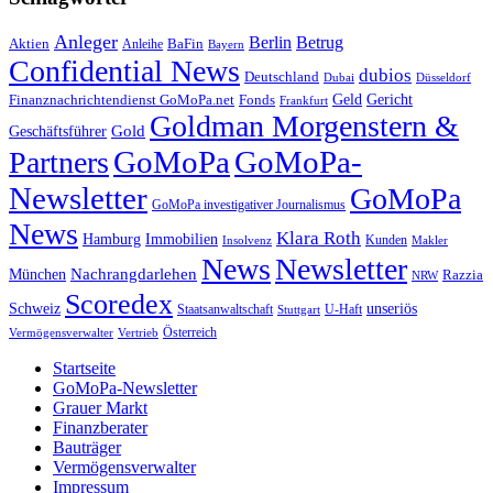
Anleger
Berlin
Betrug
Aktien
BaFin
Anleihe
Bayern
Confidential News
dubios
Deutschland
Dubai
Düsseldorf
Geld
Gericht
Finanznachrichtendienst GoMoPa.net
Fonds
Frankfurt
Goldman Morgenstern &
Gold
Geschäftsführer
GoMoPa
GoMoPa-
Partners
Newsletter
GoMoPa
GoMoPa investigativer Journalismus
News
Klara Roth
Hamburg
Immobilien
Kunden
Insolvenz
Makler
News
Newsletter
Nachrangdarlehen
München
Razzia
NRW
Scoredex
unseriös
Schweiz
Staatsanwaltschaft
Stuttgart
U-Haft
Vermögensverwalter
Österreich
Vertrieb
Startseite
GoMoPa-Newsletter
Grauer Markt
Finanzberater
Bauträger
Vermögensverwalter
Impressum