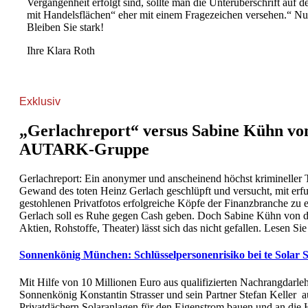
Vergangenheit erfolgt sind, sollte man die Unterüberschrift auf d
mit Handelsflächen“ eher mit einem Fragezeichen versehen.“ 
Bleiben Sie stark!
Ihre Klara Roth
Exklusiv
„Gerlachreport“ versus Sabine Kühn vo
AUTARK-Gruppe
Gerlachreport: Ein anonymer und anscheinend höchst krimineller Tri
Gewand des toten Heinz Gerlach geschlüpft und versucht, mit erf
gestohlenen Privatfotos erfolgreiche Köpfe der Finanzbranche zu e
Gerlach soll es Ruhe gegen Cash geben. Doch Sabine Kühn von d
Aktien, Rohstoffe, Theater) lässt sich das nicht gefallen. Lesen Si
Sonnenkönig München: Schlüsselpersonenrisiko bei te Solar S
Mit Hilfe von 10 Millionen Euro aus qualifizierten Nachrangdar
Sonnenkönig Konstantin Strasser und sein Partner Stefan Keller a
Privatdächern Solaranlagen für den Eigenstrom bauen und an die 