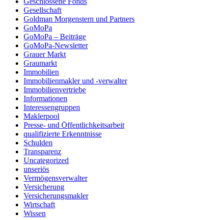
Geschlossene Fonds
Gesellschaft
Goldman Morgenstern und Partners
GoMoPa
GoMoPa – Beiträge
GoMoPa-Newsletter
Grauer Markt
Graumarkt
Immobilien
Immobilienmakler und -verwalter
Immobilienvertriebe
Informationen
Interessengruppen
Maklerpool
Presse- und Öffentlichkeitsarbeit
qualifizierte Erkenntnisse
Schulden
Transparenz
Uncategorized
unseriös
Vermögensverwalter
Versicherung
Versicherungsmakler
Wirtschaft
Wissen