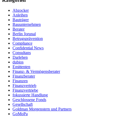
Kategorien
Abzocker
Anleihen
Bauträger
Bauunternehmen
Berater
Berlin Jorunal
Betrugsprävention
Compliance
Confidential News
Consultans
Darlehen
dubios
Emittenten
Finanz- & Vermögensberater
Finanzberater
Finanzen
Finanzvertrieb
Finanzvertriebe
fokussierte Handlung
Geschlossene Fonds
Gesellschaft
Goldman Morgenstern und Partners
GoMoPa