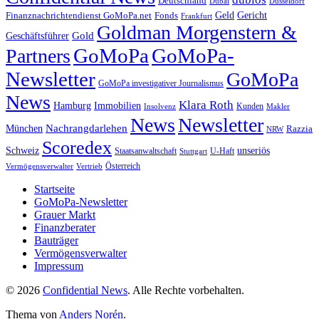
Deutschland
Dubai
Düsseldorf
Geld
Gericht
Finanznachrichtendienst GoMoPa.net
Fonds
Frankfurt
Goldman Morgenstern &
Gold
Geschäftsführer
GoMoPa
GoMoPa-
Partners
Newsletter
GoMoPa
GoMoPa investigativer Journalismus
News
Klara Roth
Hamburg
Immobilien
Kunden
Insolvenz
Makler
News
Newsletter
Nachrangdarlehen
München
Razzia
NRW
Scoredex
unseriös
Schweiz
Staatsanwaltschaft
Stuttgart
U-Haft
Vermögensverwalter
Österreich
Vertrieb
Startseite
GoMoPa-Newsletter
Grauer Markt
Finanzberater
Bauträger
Vermögensverwalter
Impressum
© 2026
Confidential News
. Alle Rechte vorbehalten.
Thema von
Anders Norén
.