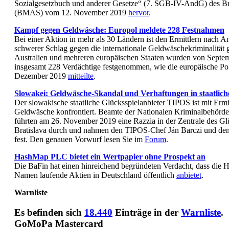
Sozialgesetzbuch und anderer Gesetze“ (7. SGB-IV-ÄndG) des Bu
(BMAS) vom 12. November 2019
hervor
.
Kampf gegen Geldwäsche: Europol meldete 228 Festnahmen
Bei einer Aktion in mehr als 30 Ländern ist den Ermittlern nach 
schwerer Schlag gegen die internationale Geldwäschekriminalität
Australien und mehreren europäischen Staaten wurden von Septe
insgesamt 228 Verdächtige festgenommen, wie die europäische Po
Dezember 2019
mitteilte
.
Slowakei: Geldwäsche-Skandal und Verhaftungen in staatlicher
Der slowakische staatliche Glücksspielanbieter TIPOS ist mit Erm
Geldwäsche konfrontiert. Beamte der Nationalen Kriminalbehör
führten am 26. November 2019 eine Razzia in der Zentrale des Glü
Bratislava durch und nahmen den TIPOS-Chef Ján Barczi und den
fest. Den genauen Vorwurf lesen Sie im
Forum
.
HashMap PLC bietet ein Wertpapier ohne Prospekt an
Die BaFin hat einen hinreichend begründeten Verdacht, dass die
Namen laufende Aktien in Deutschland öffentlich
anbietet
.
Warnliste
Es befinden sich
18.440
Einträge in der
Warnliste
.
GoMoPa Mastercard