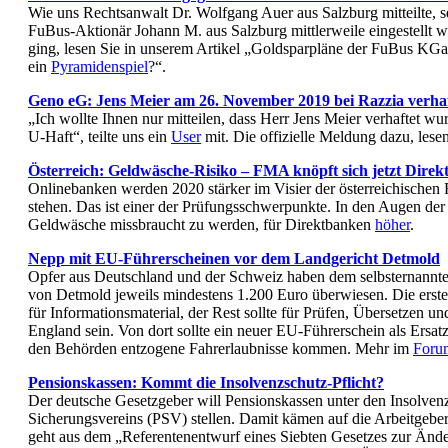
Wie uns Rechtsanwalt Dr. Wolfgang Auer aus Salzburg mitteilte, s
FuBus-Aktionär Johann M. aus Salzburg mittlerweile eingestellt 
ging, lesen Sie in unserem Artikel „Goldsparpläne der FuBus KG
ein
Pyramidenspiel
?“.
Geno eG: Jens Meier am 26. November 2019 bei Razzia verhaf
„Ich wollte Ihnen nur mitteilen, dass Herr Jens Meier verhaftet wur
U-Haft“, teilte uns ein
User
mit. Die offizielle Meldung dazu, lese
Österreich: Geldwäsche-Risiko – FMA knöpft sich jetzt Dire
Onlinebanken werden 2020 stärker im Visier der österreichischen 
stehen. Das ist einer der Prüfungsschwerpunkte. In den Augen der
Geldwäsche missbraucht zu werden, für Direktbanken
höher
.
Nepp mit EU-Führerscheinen vor dem Landgericht Detmold
Opfer aus Deutschland und der Schweiz haben dem selbsternannt
von Detmold jeweils mindestens 1.200 Euro überwiesen. Die erst
für Informationsmaterial, der Rest sollte für Prüfen, Übersetzen u
England sein. Von dort sollte ein neuer EU-Führerschein als Ersat
den Behörden entzogene Fahrerlaubnisse kommen. Mehr im
Foru
Pensionskassen: Kommt die Insolvenzschutz-Pflicht?
Der deutsche Gesetzgeber will Pensionskassen unter den Insolven
Sicherungsvereins (PSV) stellen. Damit kämen auf die Arbeitgebe
geht aus dem „Referentenentwurf eines Siebten Gesetzes zur Änd