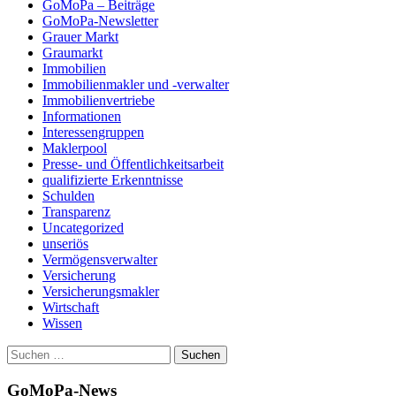
GoMoPa – Beiträge
GoMoPa-Newsletter
Grauer Markt
Graumarkt
Immobilien
Immobilienmakler und -verwalter
Immobilienvertriebe
Informationen
Interessengruppen
Maklerpool
Presse- und Öffentlichkeitsarbeit
qualifizierte Erkenntnisse
Schulden
Transparenz
Uncategorized
unseriös
Vermögensverwalter
Versicherung
Versicherungsmakler
Wirtschaft
Wissen
Suchen
nach:
GoMoPa-News