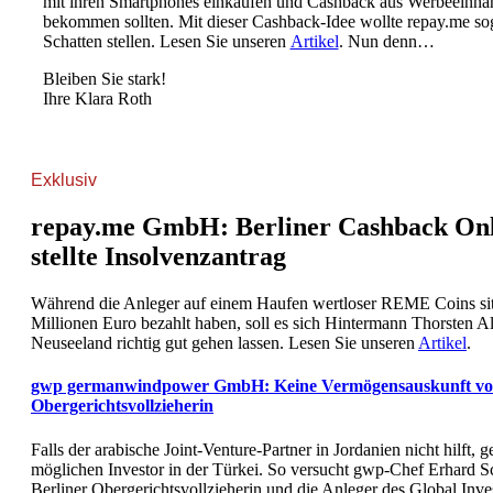
mit ihren Smartphones einkaufen und Cashback aus Werbeeinna
bekommen sollten. Mit dieser Cashback-Idee wollte repay.me s
Schatten stellen. Lesen Sie unseren
Artikel
. Nun denn…
Bleiben Sie stark!
Ihre Klara Roth
Exklusiv
repay.me GmbH: Berliner Cashback Onl
stellte Insolvenzantrag
Während die Anleger auf einem Haufen wertloser REME Coins sitze
Millionen Euro bezahlt haben, soll es sich Hintermann Thorsten A
Neuseeland richtig gut gehen lassen. Lesen Sie unseren
Artikel
.
gwp germanwindpower GmbH: Keine Vermögensauskunft vor
Obergerichtsvollzieherin
Falls der arabische Joint-Venture-Partner in Jordanien nicht hilft,
möglichen Investor in der Türkei. So versucht gwp-Chef Erhard S
Berliner Obergerichtsvollzieherin und die Anleger des Global Inv