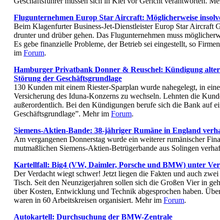
Geschäftsführer müssen sich in Kiel vor Gericht verantworten. M
Flugunternehmen Europ Star Aircraft: Möglicherweise insolv
Beim Klagenfurter Business-Jet-Dienstleister Europ Star Aircraft 
drunter und drüber gehen. Das Flugunternehmen muss möglicherw
Es gebe finanzielle Probleme, der Betrieb sei eingestellt, so Fir
im
Forum
.
Hamburger Privatbank Donner & Reuschel: Kündigung alter
Störung der Geschäftsgrundlage
130 Kunden mit einem Riester-Sparplan wurde nahegelegt, in eine
Versicherung des Iduna-Konzerns zu wechseln. Lehnten die Kund
außerordentlich. Bei den Kündigungen berufe sich die Bank auf e
Geschäftsgrundlage”. Mehr im
Forum
.
Siemens-Aktien-Bande: 38-jähriger Rumäne in England verha
Am vergangenen Donnerstag wurde ein weiterer rumänischer Fina
mutmaßlichen Siemens-Aktien-Betrügerbande aus Solingen verhaf
Kartellfall: Big4 (VW, Daimler, Porsche und BMW) unter Ve
Der Verdacht wiegt schwer! Jetzt liegen die Fakten und auch zwei
Tisch. Seit den Neunzigerjahren sollen sich die Großen Vier in ge
über Kosten, Entwicklung und Technik abgesprochen haben. Über 
waren in 60 Arbeitskreisen organisiert. Mehr im
Forum
.
Autokartell: Durchsuchung der BMW-Zentrale