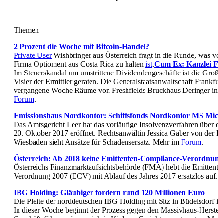
Themen
2 Prozent die Woche mit Bitcoin-Handel?
Private User
Wishbringer aus Österreich fragt in die Runde, was 
Firma Optioment aus Costa Rica zu halten
ist
.
Cum Ex: Kanzlei F
Im Steuerskandal um umstrittene Dividendengeschäfte ist die Großk
Visier der Ermittler geraten. Die Generalstaatsanwaltschaft Frankf
vergangene Woche Räume von Freshfields Bruckhaus Deringer in 
Forum
.
Emissionshaus Nordkontor: Schiffsfonds Nordkontor MS Michi
Das Amtsgericht Leer hat das vorläufige Insolvenzverfahren über d
20. Oktober 2017 eröffnet. Rechtsanwältin Jessica Gaber von der K
Wiesbaden sieht Ansätze für Schadensersatz. Mehr im
Forum
.
Österreich: Ab 2018 keine Emittenten-Compliance-Verordnu
Österreichs Finanzmarktaufsichtsbehörde (FMA) hebt die Emitten
Verordnung 2007 (ECV) mit Ablauf des Jahres 2017 ersatzlos au
IBG Holding: Gläubiger fordern rund 120 Millionen Euro
Die Pleite der norddeutschen IBG Holding mit Sitz in Büdelsdorf ist
In dieser Woche beginnt der Prozess gegen den Massivhaus-Herstel