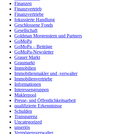
Finanzen
Finanzvertrieb
Finanzvertriebe
fokussierte Handlung
Geschlossene Fonds
Gesellschaft
Goldman Morgenstern und Partners
GoMoPa
GoMoPa – Beiträge
GoMoPa-Newsletter
Grauer Markt
Graumarkt
Immobilien
Immobilienmakler und -verwalter
Immobilienvertriebe
Informationen
Interessengruppen
Maklerpool
Presse- und Öffentlichkeitsarbeit
qualifizierte Erkenntnisse
Schulden
Transparenz
Uncategorized
unseriös
Vermögensverwalter