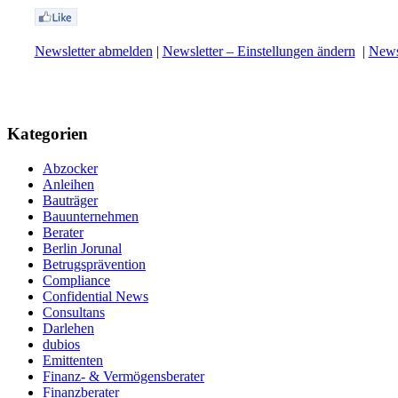
Newsletter abmelden
|
Newsletter – Einstellungen ändern
|
Newsl
Kategorien
Abzocker
Anleihen
Bauträger
Bauunternehmen
Berater
Berlin Jorunal
Betrugsprävention
Compliance
Confidential News
Consultans
Darlehen
dubios
Emittenten
Finanz- & Vermögensberater
Finanzberater