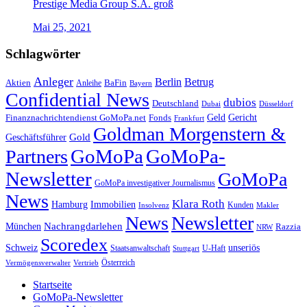
Prestige Media Group S.A. groß
Mai 25, 2021
Schlagwörter
Anleger
Berlin
Betrug
Aktien
BaFin
Anleihe
Bayern
Confidential News
dubios
Deutschland
Dubai
Düsseldorf
Geld
Gericht
Finanznachrichtendienst GoMoPa.net
Fonds
Frankfurt
Goldman Morgenstern &
Gold
Geschäftsführer
GoMoPa
GoMoPa-
Partners
Newsletter
GoMoPa
GoMoPa investigativer Journalismus
News
Klara Roth
Hamburg
Immobilien
Kunden
Insolvenz
Makler
News
Newsletter
Nachrangdarlehen
München
Razzia
NRW
Scoredex
unseriös
Schweiz
Staatsanwaltschaft
Stuttgart
U-Haft
Vermögensverwalter
Österreich
Vertrieb
Startseite
GoMoPa-Newsletter