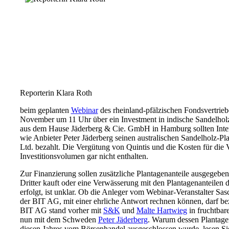
Reporterin Klara Roth
beim geplanten
Webinar
des rheinland-pfälzischen Fondsvertrie
November um 11 Uhr über ein Investment in indische Sandelholz
aus dem Hause Jäderberg & Cie. GmbH in Hamburg sollten Intere
wie Anbieter Peter Jäderberg seinen australischen Sandelholz-P
Ltd. bezahlt. Die Vergütung von Quintis und die Kosten für die 
Investitionsvolumen gar nicht enthalten.
Zur Finanzierung sollen zusätzliche Plantagenanteile ausgegebe
Dritter kauft oder eine Verwässerung mit den Plantagenanteilen
erfolgt, ist unklar. Ob die Anleger vom Webinar-Veranstalter S
der BIT AG, mit einer ehrliche Antwort rechnen können, darf be
BIT AG stand vorher mit
S&K
und
Malte Hartwieg
in fruchtbar
nun mit dem Schweden
Peter Jäderberg
. Warum dessen Plantage
diesen Jahres vom Börsenhandel ausgeschlossen wurde, lesen Si