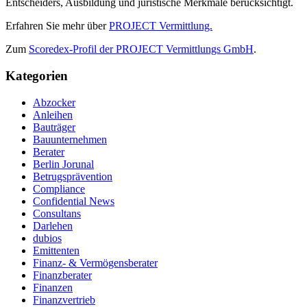
Entscheiders, Ausbildung und juristische Merkmale berücksichtigt.
Erfahren Sie mehr über
PROJECT Vermittlung.
Zum
Scoredex-Profil der PROJECT Vermittlungs GmbH
.
Kategorien
Abzocker
Anleihen
Bauträger
Bauunternehmen
Berater
Berlin Jorunal
Betrugsprävention
Compliance
Confidential News
Consultans
Darlehen
dubios
Emittenten
Finanz- & Vermögensberater
Finanzberater
Finanzen
Finanzvertrieb