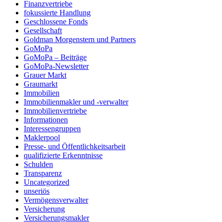
Finanzvertriebe
fokussierte Handlung
Geschlossene Fonds
Gesellschaft
Goldman Morgenstern und Partners
GoMoPa
GoMoPa – Beiträge
GoMoPa-Newsletter
Grauer Markt
Graumarkt
Immobilien
Immobilienmakler und -verwalter
Immobilienvertriebe
Informationen
Interessengruppen
Maklerpool
Presse- und Öffentlichkeitsarbeit
qualifizierte Erkenntnisse
Schulden
Transparenz
Uncategorized
unseriös
Vermögensverwalter
Versicherung
Versicherungsmakler