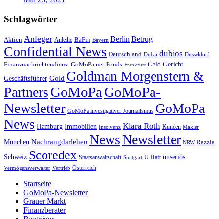
Schlagwörter
Anleger
Berlin
Betrug
Aktien
BaFin
Anleihe
Bayern
Confidential News
dubios
Deutschland
Dubai
Düsseldorf
Geld
Gericht
Finanznachrichtendienst GoMoPa.net
Fonds
Frankfurt
Goldman Morgenstern &
Gold
Geschäftsführer
GoMoPa
GoMoPa-
Partners
Newsletter
GoMoPa
GoMoPa investigativer Journalismus
News
Klara Roth
Hamburg
Immobilien
Kunden
Insolvenz
Makler
News
Newsletter
Nachrangdarlehen
München
Razzia
NRW
Scoredex
unseriös
Schweiz
Staatsanwaltschaft
Stuttgart
U-Haft
Vermögensverwalter
Österreich
Vertrieb
Startseite
GoMoPa-Newsletter
Grauer Markt
Finanzberater
Bauträger