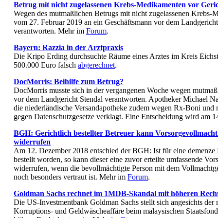
Betrug mit nicht zugelassenen Krebs-Medikamenten vor Geri
Wegen des mutmaßlichen Betrugs mit nicht zugelassenen Krebs-
vom 27. Februar 2019 an ein Geschäftsmann vor dem Landgerich
verantworten. Mehr im
Forum
.
Bayern: Razzia in der Arztpraxis
Die Kripo Erding durchsuchte Räume eines Arztes im Kreis Eichstä
500.000 Euro falsch
abgerechnet
.
DocMorris: Beihilfe zum Betrug?
DocMorris musste sich in der vergangenen Woche wegen mutmaßl
vor dem Landgericht Stendal verantworten. Apotheker Michael Nag
die niederländische Versandapotheke zudem wegen Rx-Boni und 
gegen Datenschutzgesetze verklagt. Eine Entscheidung wird am 
BGH: Gerichtlich bestellter Betreuer kann Vorsorgevollmach
widerrufen
Am 12. Dezember 2018 entschied der BGH: Ist für eine demenze 
bestellt worden, so kann dieser eine zuvor erteilte umfassende Vo
widerrufen, wenn die bevollmächtigte Person mit dem Vollmacht
noch besonders vertraut ist. Mehr im
Forum
.
Goldman Sachs rechnet im 1MDB-Skandal mit höheren Recht
Die US-Investmentbank Goldman Sachs stellt sich angesichts der
Korruptions- und Geldwäscheaffäre beim malaysischen Staatsfon