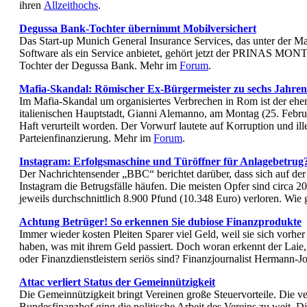
ihren
Allzeithochs
.
Degussa Bank-Tochter übernimmt Mobilversichert
Das Start-up Munich General Insurance Services, das unter der M
Software als ein Service anbietet, gehört jetzt der PRINAS M
Tochter der Degussa Bank. Mehr im
Forum
.
Mafia-Skandal: Römischer Ex-Bürgermeister zu sechs Jahren 
Im Mafia-Skandal um organisiertes Verbrechen in Rom ist der ehe
italienischen Hauptstadt, Gianni Alemanno, am Montag (25. Febru
Haft verurteilt worden. Der Vorwurf lautete auf Korruption und ill
Parteienfinanzierung. Mehr im
Forum
.
Instagram: Erfolgsmaschine und Türöffner für Anlagebetrug
Der Nachrichtensender „BBC“ berichtet darüber, dass sich auf der
Instagram die Betrugsfälle häufen. Die meisten Opfer sind circa 20
jeweils durchschnittlich 8.900 Pfund (10.348 Euro) verloren. Wie
Achtung Betrüger! So erkennen Sie dubiose Finanzprodukte
Immer wieder kosten Pleiten Sparer viel Geld, weil sie sich vorhe
haben, was mit ihrem Geld passiert. Doch woran erkennt der Laie
oder Finanzdienstleistern seriös sind? Finanzjournalist Hermann-J
Attac verliert Status der Gemeinnützigkeit
Die Gemeinnützigkeit bringt Vereinen große Steuervorteile. Die ve
Bundesfinanzhof ging die politische Arbeit des Vereins zu weit. Di