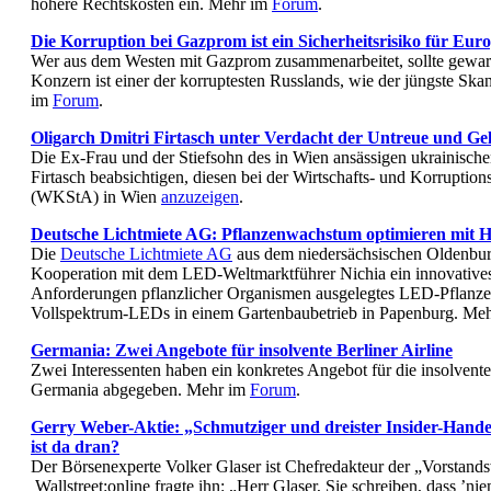
höhere Rechtskosten ein. Mehr im
Forum
.
Die Korruption bei Gazprom ist ein Sicherheitsrisiko für Eur
Wer aus dem Westen mit Gazprom zusammenarbeitet, sollte gewarn
Konzern ist einer der korruptesten Russlands, wie der jüngste Ska
im
Forum
.
Oligarch Dmitri Firtasch unter Verdacht der Untreue und G
Die Ex-Frau und der Stiefsohn des in Wien ansässigen ukrainisch
Firtasch beabsichtigen, diesen bei der Wirtschafts- und Korruption
(WKStA) in Wien
anzuzeigen
.
Deutsche Lichtmiete AG: Pflanzenwachstum optimieren mit Ho
Die
Deutsche Lichtmiete AG
aus dem niedersächsischen Oldenburg 
Kooperation mit dem LED-Weltmarktführer Nichia ein innovatives, 
Anforderungen pflanzlicher Organismen ausgelegtes LED-Pflanze
Vollspektrum-LEDs in einem Gartenbaubetrieb in Papenburg. Me
Germania: Zwei Angebote für insolvente Berliner Airline
Zwei Interessenten haben ein konkretes Angebot für die insolvente
Germania abgegeben. Mehr im
Forum
.
Gerry Weber-Aktie: „Schmutziger und dreister Insider-Hande
ist da dran?
Der Börsenexperte Volker Glaser ist Chefredakteur der „Vorstand
Wallstreet:online fragte ihn: „Herr Glaser, Sie schreiben, dass ’ni