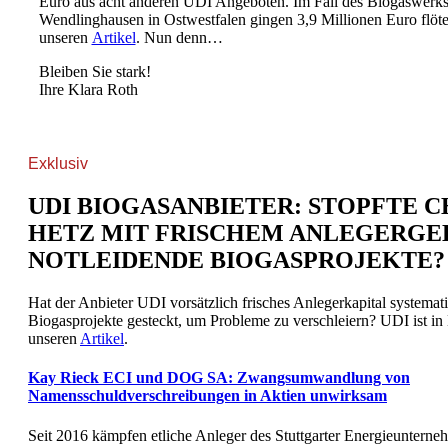
Euro aus acht anderen UDI Angeboten. Im Fall des Biogaswerks
Wendlinghausen in Ostwestfalen gingen 3,9 Millionen Euro flöte
unseren
Artikel
. Nun denn…
Bleiben Sie stark!
Ihre Klara Roth
Exklusiv
UDI BIOGASANBIETER: STOPFTE 
HETZ MIT FRISCHEM ANLEGERG
NOTLEIDENDE BIOGASPROJEKTE
Hat der Anbieter UDI vorsätzlich frisches Anlegerkapital systemati
Biogasprojekte gesteckt, um Probleme zu verschleiern? UDI ist in
unseren
Artikel
.
Kay Rieck ECI und DOG SA: Zwangsumwandlung von
Namensschuldverschreibungen in Aktien unwirksam
Seit 2016 kämpfen etliche Anleger des Stuttgarter Energieuntern