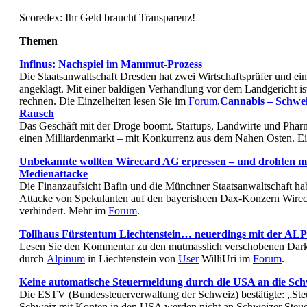
Scoredex: Ihr Geld braucht Transparenz!
Themen
Infinus: Nachspiel im Mammut-Prozess
Die Staatsanwaltschaft Dresden hat zwei Wirtschaftsprüfer und ein
angeklagt. Mit einer baldigen Verhandlung vor dem Landgericht ist
rechnen. Die Einzelheiten lesen Sie im
Forum
.
Cannabis – Schwei
Rausch
Das Geschäft mit der Droge boomt. Startups, Landwirte und Pha
einen Milliardenmarkt – mit Konkurrenz aus dem Nahen Osten. Ei
Unbekannte wollten Wirecard AG erpressen – und drohten mi
Medienattacke
Die Finanzaufsicht Bafin und die Münchner Staatsanwaltschaft h
Attacke von Spekulanten auf den bayerishcen Dax-Konzern Wire
verhindert. Mehr im
Forum
.
Tollhaus Fürstentum Liechtenstein… neuerdings mit der
Lesen Sie den Kommentar zu den mutmasslich verschobenen Dark
durch
Alpinum
in Liechtenstein von
User
WilliUri im
Forum
.
Keine automatische Steuermeldung durch die USA an die Sch
Die ESTV (Bundessteuerverwaltung der Schweiz) bestätigte: „Steue
Schweiz mit Konten in den USA werden nicht an Schweizer Steu