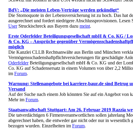
BdV: „Die meisten Leben-Verträge werden gekündigt“
Die Stornoquote in der Lebensversicherung ist zu hoch. Das hat d
ausgerechnet und fordert niedrigere Abschlussprovisionen. Lesen 
User
Struckischreck aus Bayern dazu
meint
.
Erste Oderfelder Beteiligungsgesellschaft mbH & Co. KG / 
& Co. KG – Ansprüche gegenüber Vermögensschadenshaftpfl
möglich
Die Kanzlei CLLB Rechtsanwälte aus Berlin und München verkla
Vermögensschadenshaftpflichtversicherungen für geschädigte Anl
Oderfelder
Beteiligungsgesellschaft mbH & Co. KG und der Lo
Co. KG auf Schadensersatz in einem Volumen von über 2,2 Milli
im
Forum
.
Warnung: Stellenangebote bei karriere-baur.de sind Betrug 
Versand
Auf der Suche nach einem Job könnten Sie auf ein Angebot von ka
Mehr im
Forum
.
Staatsanwaltschaft Stuttgart: Am 26. Februar 2019 Razzia w
Die tatverdächtigen 6 Firmenverantwortlichen sollen jahrelang Me
abgerechnet haben, die entweder gar nicht oder nur in wesentlic
bezogen wurden. Einzelheiten im
Forum
.