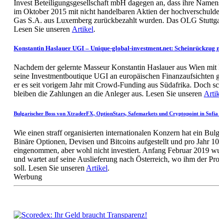
Invest Beteiligungsgesellschaft mbH dagegen an, dass ihre Name
im Oktober 2015 mit nicht handelbaren Aktien der hochverschuld
Gas S.A. aus Luxemberg zurückbezahlt wurden. Das OLG Stuttgar
Lesen Sie unseren
Artikel
.
Konstantin Haslauer UGI – Unique-global-investment.net: Scheinrückzug 
Nachdem der gelernte Masseur Konstantin Haslauer aus Wien mit
seine Investmentboutique UGI an europäischen Finanzaufsichten ges
er es seit vorigem Jahr mit Crowd-Funding aus Südafrika. Doch sc
bleiben die Zahlungen an die Anleger aus. Lesen Sie unseren
Arti
Bulgarischer Boss von XtraderFX, OptionStars, Safemarkets und Cryptopoint in Sofia
Wie einen straff organisierten internationalen Konzern hat ein Bulg
Binäre Optionen, Devisen und Bitcoins aufgestellt und pro Jahr 1
eingenommen, aber wohl nicht investiert. Anfang Februar 2019 wur
und wartet auf seine Auslieferung nach Österreich, wo ihm der P
soll. Lesen Sie unseren
Artikel
.
Werbung