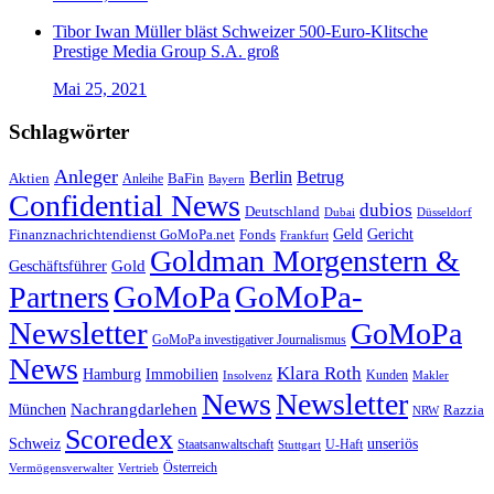
Tibor Iwan Müller bläst Schweizer 500-Euro-Klitsche
Prestige Media Group S.A. groß
Mai 25, 2021
Schlagwörter
Anleger
Berlin
Betrug
Aktien
BaFin
Anleihe
Bayern
Confidential News
dubios
Deutschland
Dubai
Düsseldorf
Geld
Gericht
Finanznachrichtendienst GoMoPa.net
Fonds
Frankfurt
Goldman Morgenstern &
Gold
Geschäftsführer
GoMoPa
GoMoPa-
Partners
Newsletter
GoMoPa
GoMoPa investigativer Journalismus
News
Klara Roth
Hamburg
Immobilien
Kunden
Insolvenz
Makler
News
Newsletter
Nachrangdarlehen
München
Razzia
NRW
Scoredex
unseriös
Schweiz
Staatsanwaltschaft
Stuttgart
U-Haft
Vermögensverwalter
Österreich
Vertrieb