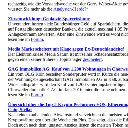
rechtzeitig wie die Vorstandswoche vor der Gerry Weber-Aktie ge
wussten Sie mehr als die
Analysten-Herde
?“
Zinsentwicklung: Geplatzte Sparerträume
Unverändert horten viele Bundesbürger Geld auf Sparbüchern, die
auf Festgeldkonten deutscher Banken, die aktuell maximal 1,35 Pro
Anlagezeitraum abwerfen. Aber eine Zinswende wird es wohl nic
lesen Sie im
Forum
.
Media Markt scheitert mit Klage gegen Ex-Deutschlandchef
Der Elektronikriese Media Saturn ist mit seiner Schadenersatzfor
gegen einen seiner früheren Topmanager
gescheitert
.
GAG Immobilien AG: Kauf von 1.200 Wohnungen in Chorweil
Ein vom OLG Köln bestellter Sonderprüfer wird in Kürze die neu
der Wohnungsbaugesellschaft GAG Immobilien AG in Kalk aufsu
Wirtschaftsprüfer wird den Kauf von 1.200 sanierungsbedürftige
Chorweiler durch die GAG im Jahr 2016 unter die Lupe nehmen. 
lesen Sie im
Forum
.
Übersicht über die Top-5-Krypto-Performer: EOS, Ethereum,
Coin, Stellar
Nach einem anhaltenden Abwärtstrend verzeichnen die meisten wi
Kryptowährungen über die Woche ein Plus. Das zeigt, dass die Er
Doch auch nach dem jüngsten Anstieg liegen die meisten Token no