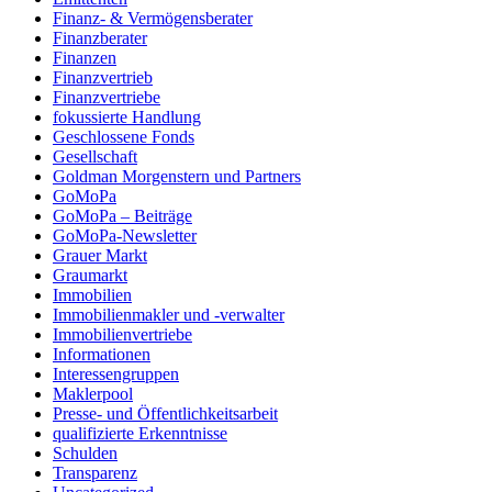
Finanz- & Vermögensberater
Finanzberater
Finanzen
Finanzvertrieb
Finanzvertriebe
fokussierte Handlung
Geschlossene Fonds
Gesellschaft
Goldman Morgenstern und Partners
GoMoPa
GoMoPa – Beiträge
GoMoPa-Newsletter
Grauer Markt
Graumarkt
Immobilien
Immobilienmakler und -verwalter
Immobilienvertriebe
Informationen
Interessengruppen
Maklerpool
Presse- und Öffentlichkeitsarbeit
qualifizierte Erkenntnisse
Schulden
Transparenz