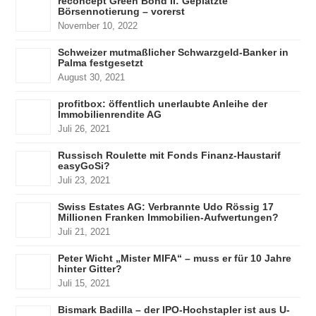
reconcept Green Bond II: Geplatzte
Börsennotierung – vorerst
November 10, 2022
Schweizer mutmaßlicher Schwarzgeld-Banker in
Palma festgesetzt
August 30, 2021
profitbox: öffentlich unerlaubte Anleihe der
Immobilienrendite AG
Juli 26, 2021
Russisch Roulette mit Fonds Finanz-Haustarif
easyGoSi?
Juli 23, 2021
Swiss Estates AG: Verbrannte Udo Rössig 17
Millionen Franken Immobilien-Aufwertungen?
Juli 21, 2021
Peter Wicht „Mister MIFA“ – muss er für 10 Jahre
hinter Gitter?
Juli 15, 2021
Bismark Badilla – der IPO-Hochstapler ist aus U-