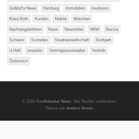
GoMoPa News
Hamburg
Immobilien
Insolvenz
Klara Roth
Kunden
Makler
München
Nachrangdarlehen
News
Newsletter
NRW
Razzia
Schweiz
Scoredex
Staatsanwaltschaft
Stuttgart
U-Haft
unseriös
Vermögensverwalter
Vertrieb
Österreich
© 2026
Confidential News
. Alle Rechte vorbehalten.
Thema von
Anders Norén
.