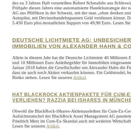
des zu 3 Jahren Haft verurteilten Robert Schmalohr aus Schleswi
Frühjahr diesen Jahres eine automatisierte Handelsstrategie der
AG aus Pfäffikon in der Schweiz, mit der man „ohne denken und 
Autopilot, mit Devisenhandelsspannen Geld verdienen könne. D
5.450 Euro plus monatlichen Support von 49,90 Euro. Lesen Si
DEUTSCHE LICHTMIETE AG: UNBESICHER
IMMOBILIEN VON ALEXANDER HAHN & CO
Allein in diesem Jahr hat die Deutsche Lichtmiete 40 Millionen 
und 10 Millionen Euro Anleihegelder für Immobilien eingesamm
Januar 2018 haben die Gesellschafter um Alexander Hahn die Fi
dass sie auch noch Aktien verkaufen können. Ein Geldstrudel, b
Risiko stehen. Lesen Sie unseren
Artikel
.
HAT BLACKROCK AKTIENPAKETE FÜR CUM-E
VERLIEHEN? RAZZIA BEI ISHARES IN MÜNCH
Obwohl die BlackRock-iShares-Aktienausleihen für Cum-Ex-Gesch
Aufsichtsratschef der BlackRock Asset Management AG passiert
Friedrich Merz im Cum-Ex-Skandal auch mit weiteren Wirtschaft
Lesen Sie unseren
Artikel
.