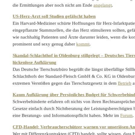
die Ermittlungen aber noch nicht am Ende
angelangt
.
US-Herz-Arzt soll Studien gefälscht haben
Ein Harvard-Mediziner schürte Hoffnungen für Herz-Infarktpatie
eingepflanzte Stammzellen, die das Herz stimulieren sollten, gefä
wie nachhaltig Patienten und Ärzte darunter leiden, wenn die ko
prominent und sexy genug daher
kommt
.
Skandal-Schlachthof in Oldenburg stillgelegt – Deutsches Tier
lückenlose Aufklärung
Das Deutsche Tierschutzbüro begrüßt die längst überfällige Still
Schlachthofs der Standard-Fleisch GmbH & Co. KG in Oldenbur
extremen Verstößen gegen das Tierschutzgesetz in dem
Betrieb
a
Kaum Aufklärung über Persönliches Budget für Schwerbehind
Schwerbehinderte erfahren oft nichts von ihren Rechtsansprüch
Gesetze einfach durch Nichtberatung der Leistungsberechtigten 
eine Beratungs- und Informationspflicht haben. Mehr im
Forum
.
CFD-Handel: Verbraucherschützer warnen vor unseriösen An
Wer mit Differenzkontrakten (CFD) handelt, sollte wissen, dass