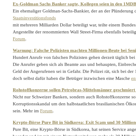
Ex-Goldman Sachs Banker sagte, Kollegen seien in den 1MDB
Ein ehemaliger Goldman-Sachs-Bankier, der an der Plünderung 
Staatsinvestitionsfonds
mit mehreren Milliarden Dollar beteiligt war, teilte einem Bundes
Angestellte der renommierten Wall Street-Firma ebenfalls beteil
Forum
.
Warnung: Falsche Polizisten machten Millionen-Beute bei Sen
Hundert Anrufe von falschen Polizisten gehen derzeit täglich be
Die Anrufer geben sich als Beamte aus und behaupten, Einbrech
Geld der Angerufenen sei in Gefahr. Die Polizei rät, sich bei der
doch selbst dafür haben die Betrüger inzwischen eine Masche
en
Rohstoffkonzerne sollen Petrobras-Mittelsmänner geschmiert
Nicht nur Schweizer Banken, sondern auch Rohstoffkonzerne sol
Korruptionsskandal um den halbstaatlichen brasilianischen Ölko
sein. Mehr im
Forum
.
Krypto-Börse Pure Bit in Südkorea: Exit Scam und 30 Million
Pure Bit, eine Krypto-Börse in Südkorea, hat seinen Service ang