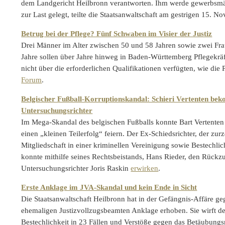
dem Landgericht Heilbronn verantworten. Ihm werde gewerbsmäß
zur Last gelegt, teilte die Staatsanwaltschaft am gestrigen 15.
Betrug bei der Pflege? Fünf Schwaben im Visier der Justiz
Drei Männer im Alter zwischen 50 und 58 Jahren sowie zwei Fr
Jahre sollen über Jahre hinweg in Baden-Württemberg Pflegekräf
nicht über die erforderlichen Qualifikationen verfügten, wie die P
Forum
.
Belgischer Fußball-Korruptionskandal: Schieri Vertenten be
Untersuchungsrichter
Im Mega-Skandal des belgischen Fußballs konnte Bart Vertent
einen „kleinen Teilerfolg“ feiern. Der Ex-Schiedsrichter, der zurz
Mitgliedschaft in einer kriminellen Vereinigung sowie Bestechli
konnte mithilfe seines Rechtsbeistands, Hans Rieder, den Rückz
Untersuchungsrichter Joris Raskin
erwirken
.
Erste Anklage im JVA-Skandal und kein Ende in Sicht
Die Staatsanwaltschaft Heilbronn hat in der Gefängnis-Affäre g
ehemaligen Justizvollzugsbeamten Anklage erhoben. Sie wirft d
Bestechlichkeit in 23 Fällen und Verstöße gegen das Betäubungsm