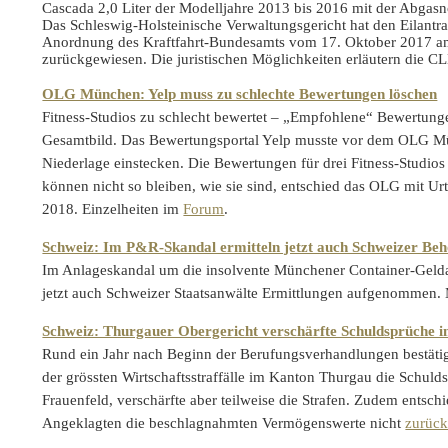
Cascada 2,0 Liter der Modelljahre 2013 bis 2016 mit der Abgas
Das Schleswig-Holsteinische Verwaltungsgericht hat den Eilantr
Anordnung des Kraftfahrt-Bundesamts vom 17. Oktober 2017 
zurückgewiesen. Die juristischen Möglichkeiten erläutern die 
OLG München: Yelp muss zu schlechte Bewertungen löschen
Fitness-Studios zu schlecht bewertet – „Empfohlene“ Bewertung
Gesamtbild. Das Bewertungsportal Yelp musste vor dem OLG M
Niederlage einstecken. Die Bewertungen für drei Fitness-Stud
können nicht so bleiben, wie sie sind, entschied das OLG mit U
2018. Einzelheiten im
Forum
.
Schweiz: Im P&R-Skandal ermitteln jetzt auch Schweizer Be
Im Anlageskandal um die insolvente Münchener Container-Gel
jetzt auch Schweizer Staatsanwälte Ermittlungen aufgenommen
Schweiz: Thurgauer Obergericht verschärfte Schuldsprüche i
Rund ein Jahr nach Beginn der Berufungsverhandlungen bestätig
der grössten Wirtschaftsstraffälle im Kanton Thurgau die Schuld
Frauenfeld, verschärfte aber teilweise die Strafen. Zudem entschi
Angeklagten die beschlagnahmten Vermögenswerte nicht
zurück