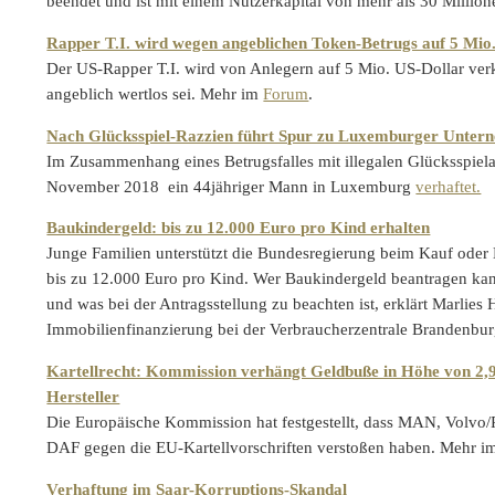
beendet und ist mit einem Nutzerkapital von mehr als 30 Millio
Rapper T.I. wird wegen angeblichen Token-Betrugs auf 5 Mio.
Der US-Rapper T.I. wird von Anlegern auf 5 Mio. US-Dollar ver
angeblich wertlos sei. Mehr im
Forum
.
Nach Glücksspiel-Razzien führt Spur zu Luxemburger Unter
Im Zusammenhang eines Betrugsfalles mit illegalen Glücksspie
November 2018 ein 44jähriger Mann in Luxemburg
verhaftet.
Baukindergeld: bis zu 12.000 Euro pro Kind erhalten
Junge Familien unterstützt die Bundesregierung beim Kauf oder
bis zu 12.000 Euro pro Kind. Wer Baukindergeld beantragen kann
und was bei der Antragsstellung zu beachten ist, erklärt Marlies 
Immobilienfinanzierung bei der Verbraucherzentrale Brandenbu
Kartellrecht: Kommission verhängt Geldbuße in Höhe von 2
Hersteller
Die Europäische Kommission hat festgestellt, dass MAN, Volvo/
DAF gegen die EU-Kartellvorschriften verstoßen haben. Mehr 
Verhaftung im Saar-Korruptions-Skandal