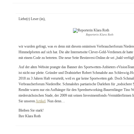
Liebe(r) Leser (in),
Reporterin Klara Roth
wir wurden gefragt, was es denn mit diesem ominösen Verbraucherforum Niedere
Himmelpforten auf sich hat. Die alte Internetseite Clever-Geld-Verdienen.de hat
mit einem Code zu betreten. Die neue Seite Bestinvest-Online.de sei „bald verfüg
Auf der alten Website prangte das Banner des Sportwetten-Anbieters eVisionT
ist nicht nur pleite. Gründer und Drahtzieher Robert Schmalohr aus Schleswig-H
2018 zu 3 Jahren Haft verurteilt, weil es gar keine Sportwetten gab. Doch Schmal
Verbraucherforum Niederelbe. Schmalohrs partiarische Darlehen für „todsichere 
Rendite waren nur ein Aufhänger für den Speednetworking-Bauernfänger Tino W
niedersächsischen Stade, der 2009 mit seinen Investmentfonds-Vermittlerfirmen I
Sie unseren
Artikel
. Nun denn…
Bleiben Sie stark!
Ihre Klara Roth