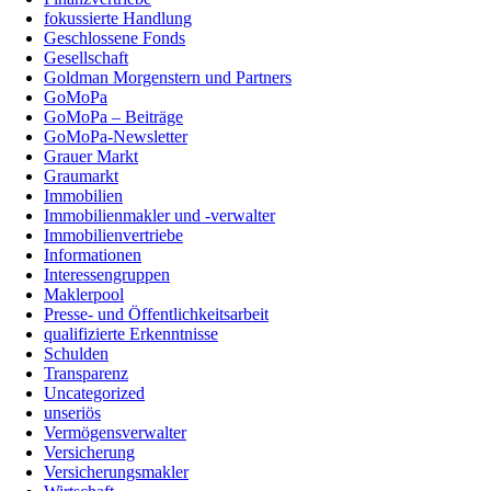
fokussierte Handlung
Geschlossene Fonds
Gesellschaft
Goldman Morgenstern und Partners
GoMoPa
GoMoPa – Beiträge
GoMoPa-Newsletter
Grauer Markt
Graumarkt
Immobilien
Immobilienmakler und -verwalter
Immobilienvertriebe
Informationen
Interessengruppen
Maklerpool
Presse- und Öffentlichkeitsarbeit
qualifizierte Erkenntnisse
Schulden
Transparenz
Uncategorized
unseriös
Vermögensverwalter
Versicherung
Versicherungsmakler