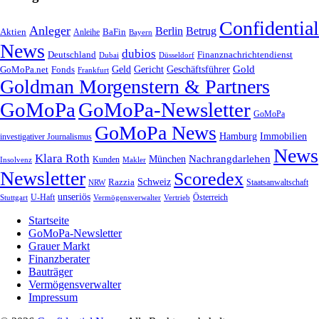
Confidential
Anleger
Berlin
Betrug
Aktien
BaFin
Anleihe
Bayern
News
dubios
Deutschland
Finanznachrichtendienst
Dubai
Düsseldorf
Geld
Gericht
Gold
Geschäftsführer
GoMoPa.net
Fonds
Frankfurt
Goldman Morgenstern & Partners
GoMoPa
GoMoPa-Newsletter
GoMoPa
GoMoPa News
Hamburg
Immobilien
investigativer Journalismus
News
Klara Roth
Nachrangdarlehen
München
Kunden
Insolvenz
Makler
Newsletter
Scoredex
Razzia
Schweiz
Staatsanwaltschaft
NRW
unseriös
Stuttgart
U-Haft
Vermögensverwalter
Österreich
Vertrieb
Startseite
GoMoPa-Newsletter
Grauer Markt
Finanzberater
Bauträger
Vermögensverwalter
Impressum