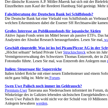
Der dänische Konzern A.P. Möller-Maersk hat sich mit der Bielefe
Einzelheiten zum Kauf der Reederei Hamburg Süd geeinigt. Mehr
Falschberatung der Deutschen Bank bei Schiffsfonds?
Die Deutsche Bank hat eine Vielzahl von Schiffsfonds an Verbrauch
welchen Erkenntnissen dabei die Essener SH Rechtsanwälte kamen,
Großes Interesse an Publikumsfonds für japanische Aktien
Aktive Japan-Fonds seien im Mittel besser als passive ETFs. Das 
Analysten der Absolut Research herausgefunden. Lesen Sie mal,
wa
Geschäft eingestellt: Was ist los bei Picam/Piccor AG in der Sc
„Höchst seltsam“ befand Private User
Struckischreck
schon im Jahr
Vermögensverwaltung des Schweizers Thomas Entzeroth, der in Züri
Fotostudio führte. Lesen Sie mal, was Entzeroth den Anlegern nun
Italien: Steueroase für Superreiche
Italien ködert Reiche mit einer neuen Einheitssteuer und einem Sofo
nicht ganz billig ist. Mehr im
Forum
.
Swen Uwe Palisch noch immer im Geldrausch?
Premium-User
Taravana aus Niedersachsen informiert im Forum, das
Winkelzüge des in Galizien lebenden sächsischen Energiehändlers u
Swen Uwe Palisch ihn wohl nicht vor der Schuld von 10 Millione
Anlegern bewahren
werden
.