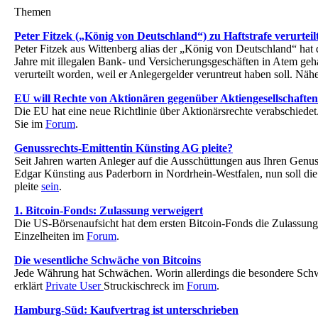
Themen
Peter Fitzek („König von Deutschland“) zu Haftstrafe verurteil
Peter Fitzek aus Wittenberg alias der „König von Deutschland“ hat
Jahre mit illegalen Bank- und Versicherungsgeschäften in Atem gehal
verurteilt worden, weil er Anlegergelder veruntreut haben soll. Näh
EU will Rechte von Aktionären gegenüber Aktiengesellschaften
Die EU hat eine neue Richtlinie über Aktionärsrechte verabschiedet
Sie im
Forum
.
Genussrechts-Emittentin Künsting AG pleite?
Seit Jahren warten Anleger auf die Ausschüttungen aus Ihren Genu
Edgar Künsting aus Paderborn in Nordrhein-Westfalen, nun soll d
pleite
sein
.
1. Bitcoin-Fonds: Zulassung verweigert
Die US-Börsenaufsicht hat dem ersten Bitcoin-Fonds die Zulassung
Einzelheiten im
Forum
.
Die wesentliche Schwäche von Bitcoins
Jede Währung hat Schwächen. Worin allerdings die besondere Schw
erklärt
Private User
Struckischreck im
Forum
.
Hamburg-Süd: Kaufvertrag ist unterschrieben