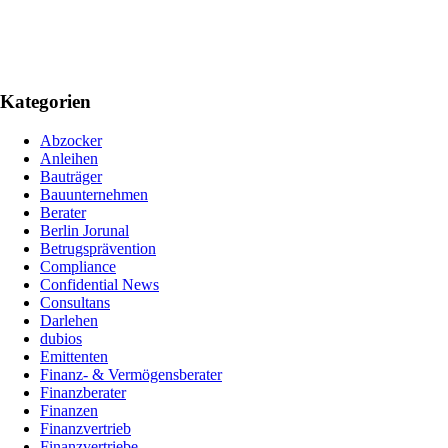
Kategorien
Abzocker
Anleihen
Bauträger
Bauunternehmen
Berater
Berlin Jorunal
Betrugsprävention
Compliance
Confidential News
Consultans
Darlehen
dubios
Emittenten
Finanz- & Vermögensberater
Finanzberater
Finanzen
Finanzvertrieb
Finanzvertriebe