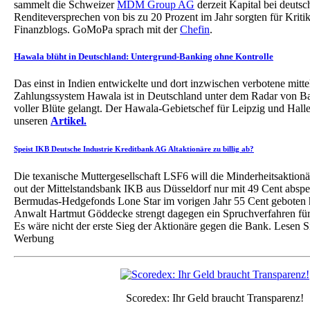
sammelt die Schweizer
MDM Group AG
derzeit Kapital bei deutsc
Renditeversprechen von bis zu 20 Prozent im Jahr sorgten für Kriti
Finanzblogs. GoMoPa sprach mit der
Chefin
.
Hawala blüht in Deutschland: Untergrund-Banking ohne Kontrolle
Das einst in Indien entwickelte und dort inzwischen verbotene mittel
Zahlungssystem Hawala ist in Deutschland unter dem Radar von B
voller Blüte gelangt. Der Hawala-Gebietschef für Leipzig und Halle
unseren
Artikel.
Speist IKB Deutsche Industrie Kreditbank AG Altaktionäre zu billig ab?
Die texanische Muttergesellschaft LSF6 will die Minderheitsaktion
out der Mittelstandsbank IKB aus Düsseldorf nur mit 49 Cent abspe
Bermudas-Hedgefonds Lone Star im vorigen Jahr 55 Cent geboten h
Anwalt Hartmut Göddecke strengt dagegen ein Spruchverfahren für
Es wäre nicht der erste Sieg der Aktionäre gegen die Bank. Lesen 
Werbung
Scoredex: Ihr Geld braucht Transparenz!