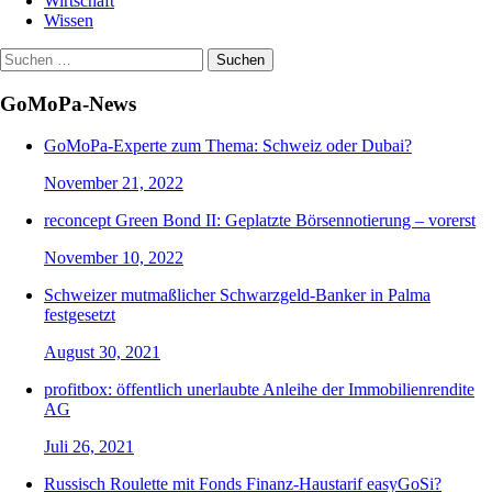
Wirtschaft
Wissen
Suchen
nach:
GoMoPa-News
GoMoPa-Experte zum Thema: Schweiz oder Dubai?
November 21, 2022
reconcept Green Bond II: Geplatzte Börsennotierung – vorerst
November 10, 2022
Schweizer mutmaßlicher Schwarzgeld-Banker in Palma
festgesetzt
August 30, 2021
profitbox: öffentlich unerlaubte Anleihe der Immobilienrendite
AG
Juli 26, 2021
Russisch Roulette mit Fonds Finanz-Haustarif easyGoSi?